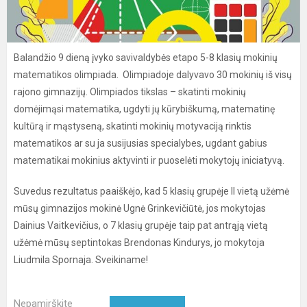
Balandžio 9 dieną įvyko savivaldybės etapo 5-8 klasių mokinių
matematikos olimpiada. Olimpiadoje dalyvavo 30 mokinių iš visų
rajono gimnazijų. Olimpiados tikslas – skatinti mokinių
domėjimąsi matematika, ugdyti jų kūrybiškumą, matematinę
kultūrą ir mąstyseną, skatinti mokinių motyvaciją rinktis
matematikos ar su ja susijusias specialybes, ugdant gabius
matematikai mokinius aktyvinti ir puoselėti mokytojų iniciatyvą.
Suvedus rezultatus paaiškėjo, kad 5 klasių grupėje II vietą užėmė
mūsų gimnazijos mokinė Ugnė Grinkevičiūtė, jos mokytojas
Dainius Vaitkevičius, o 7 klasių grupėje taip pat antrąją vietą
užėmė mūsų septintokas Brendonas Kindurys, jo mokytoja
Liudmila Spornaja. Sveikiname!
Nepamirškite