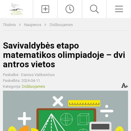
Paieška
Men
Titulinis
Naujienos
Didžiuojamės
Savivaldybės etapo
matematikos olimpiadoje – dvi
antros vietos
Paskelbė : Dainius Vaitkevičius
Paskelbta: 2024-04-11
Kategorija:
Didžiuojamės