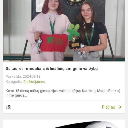
m
i
f
s
v
Su taure ir medaliais iš finalinių smiginio varžybų
Paskelbta: 2024-03-18
Kategorija:
Didžiuojamės
Kovo 15 dieną mūsų gimnazijos vaikinai (Pijus Kardelis, Matas Rimko)
ir merginos...
Plačiau
D