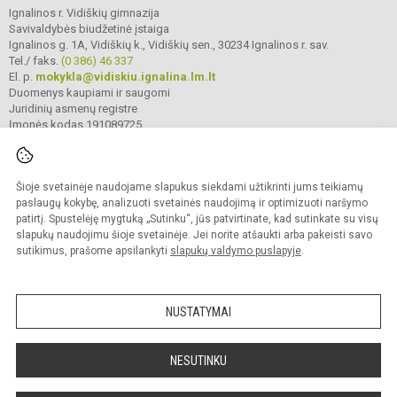
Ignalinos r. Vidiškių gimnazija
Savivaldybės biudžetinė įstaiga
Ignalinos g. 1A, Vidiškių k., Vidiškių sen., 30234 Ignalinos r. sav.
Tel./ faks.
(0 386) 46 337
El. p.
mokykla@vidiskiu.ignalina.lm.lt
Duomenys kaupiami ir saugomi
Juridinių asmenų registre
Įmonės kodas 191089725
Šioje svetainėje naudojame slapukus siekdami užtikrinti jums teikiamų
© 2025. Ignalinos r. Vidiškių gimnazija. Visos teisės saugomos.
Kopijuoti turinį be raštiško gimnazijos sutikimo griežtai draudžiama.
paslaugų kokybę, analizuoti svetainės naudojimą ir optimizuoti naršymo
patirtį. Spustelėję mygtuką „Sutinku“, jūs patvirtinate, kad sutinkate su visų
Prieinamumo paraiška
Slapukų valdymas
slapukų naudojimu šioje svetainėje. Jei norite atšaukti arba pakeisti savo
sutikimus, prašome apsilankyti
slapukų valdymo puslapyje
.
Sumanus būdas atnaujinti
mokyklos interneto
svetainę
NUSTATYMAI
NESUTINKU