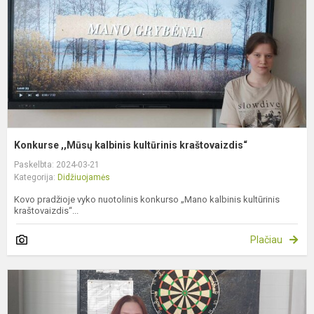
k
Konkurse ,,Mūsų kalbinis kultūrinis kraštovaizdis“
Paskelbta: 2024-03-21
Kategorija:
Didžiuojamės
Kovo pradžioje vyko nuotolinis konkurso „Mano kalbinis kultūrinis
kraštovaizdis“...
Plačiau
S
t
ir