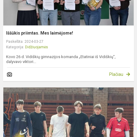
Iššūkis priimtas. Mes laimėjome!
Paskelbta: 2024-03-27
Kategorija:
Didžiuojamės
Kovo 26 d. Vidiškių gimnazijos komanda „Etatiniai iš Vidiškių“,
dalyvavo viktori...
Plačiau
T
t
d