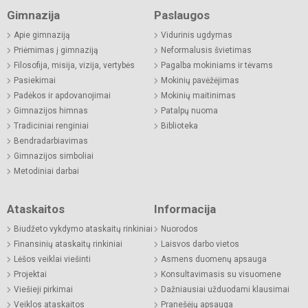
Gimnazija
Paslaugos
Apie gimnaziją
Vidurinis ugdymas
Priėmimas į gimnaziją
Neformalusis švietimas
Filosofija, misija, vizija, vertybės
Pagalba mokiniams ir tėvams
Pasiekimai
Mokinių pavėžėjimas
Padėkos ir apdovanojimai
Mokinių maitinimas
Gimnazijos himnas
Patalpų nuoma
Tradiciniai renginiai
Biblioteka
Bendradarbiavimas
Gimnazijos simboliai
Metodiniai darbai
Ataskaitos
Informacija
Biudžeto vykdymo ataskaitų rinkiniai
Nuorodos
Finansinių ataskaitų rinkiniai
Laisvos darbo vietos
Lėšos veiklai viešinti
Asmens duomenų apsauga
Projektai
Konsultavimasis su visuomene
Viešieji pirkimai
Dažniausiai užduodami klausimai
Veiklos ataskaitos
Pranešėjų apsauga