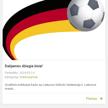
d
ž
Dalijamės džiugia žinia!
Paskelbta: 2024-03-14
Kategorija:
Didžiuojamės
Goethe’s institutas kartu su Lietuvos futbolo federacija ir Lietuvos
masin...
Plačiau