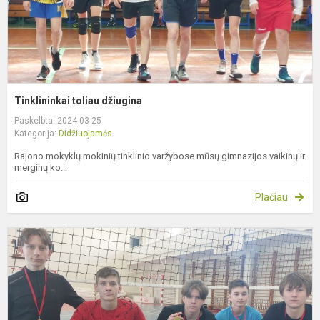
Tinklininkai toliau džiugina
Paskelbta: 2024-03-25
Kategorija:
Didžiuojamės
Rajono mokyklų mokinių tinklinio varžybose mūsų gimnazijos vaikinų ir
merginų ko...
Plačiau
I
r
m
t
v