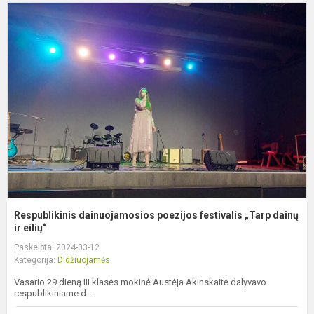
R
d
p
f
„
da
Respublikinis dainuojamosios poezijos festivalis „Tarp dainų
ir eilių“
Paskelbta: 2024-03-12
Kategorija:
Didžiuojamės
Vasario 29 dieną III klasės mokinė Austėja Akinskaitė dalyvavo
respublikiniame d...