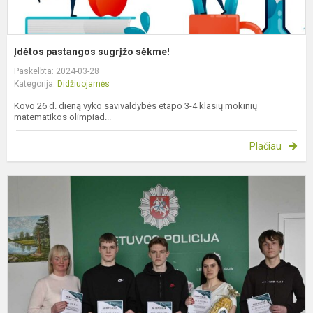
Įdėtos pastangos sugrįžo sėkme!
Paskelbta: 2024-03-28
Kategorija:
Didžiuojamės
Kovo 26 d. dieną vyko savivaldybės etapo 3-4 klasių mokinių
matematikos olimpiad...
Plačiau
I
p
M
l