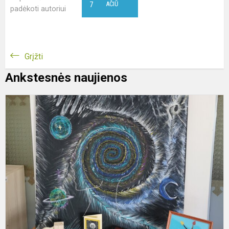
7
AČIŪ
padėkoti autoriui
Grįžti
Ankstesnės naujienos
R
t
o
l