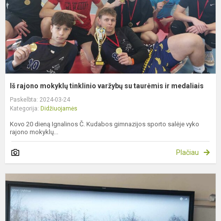
s
t
ir
m
Iš rajono mokyklų tinklinio varžybų su taurėmis ir medaliais
Paskelbta: 2024-03-24
Kategorija:
Didžiuojamės
Kovo 20 dieną Ignalinos Č. Kudabos gimnazijos sporto salėje vyko
rajono mokyklų...
Plačiau
K
,
k
k