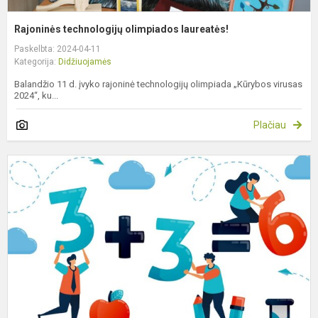
Rajoninės technologijų olimpiados laureatės!
Paskelbta: 2024-04-11
Kategorija:
Didžiuojamės
Balandžio 11 d. įvyko rajoninė technologijų olimpiada „Kūrybos virusas
2024“, ku...
Plačiau
Į
p
s
s