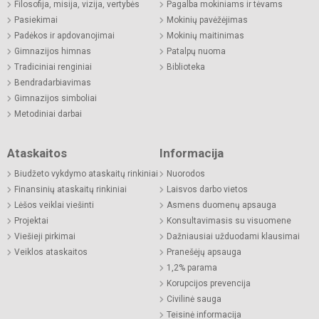
Filosofija, misija, vizija, vertybės
Pagalba mokiniams ir tėvams
Pasiekimai
Mokinių pavėžėjimas
Padėkos ir apdovanojimai
Mokinių maitinimas
Gimnazijos himnas
Patalpų nuoma
Tradiciniai renginiai
Biblioteka
Bendradarbiavimas
Gimnazijos simboliai
Metodiniai darbai
Ataskaitos
Informacija
Biudžeto vykdymo ataskaitų rinkiniai
Nuorodos
Finansinių ataskaitų rinkiniai
Laisvos darbo vietos
Lėšos veiklai viešinti
Asmens duomenų apsauga
Projektai
Konsultavimasis su visuomene
Viešieji pirkimai
Dažniausiai užduodami klausimai
Veiklos ataskaitos
Pranešėjų apsauga
1,2% parama
Korupcijos prevencija
Civilinė sauga
Teisinė informacija