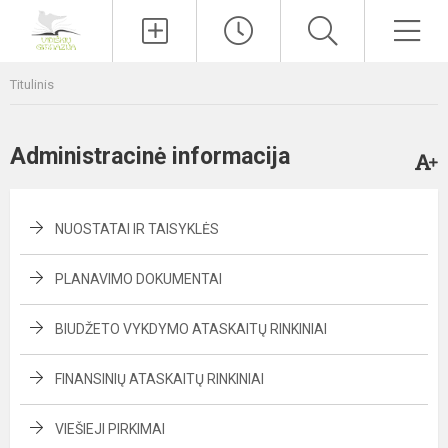
Paieška
Men
Titulinis
Administracinė informacija
NUOSTATAI IR TAISYKLĖS
PLANAVIMO DOKUMENTAI
BIUDŽETO VYKDYMO ATASKAITŲ RINKINIAI
FINANSINIŲ ATASKAITŲ RINKINIAI
VIEŠIEJI PIRKIMAI