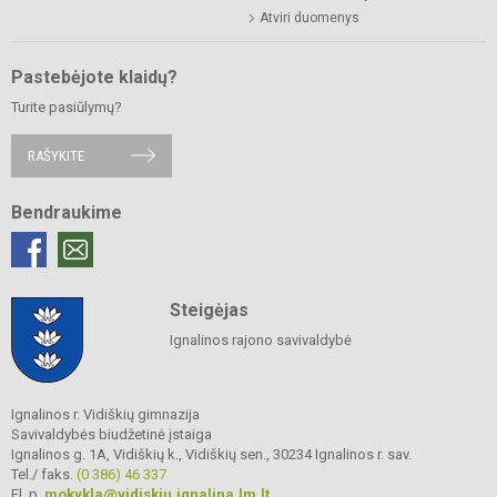
Atviri duomenys
Pastebėjote klaidų?
Turite pasiūlymų?
RAŠYKITE
Bendraukime
Steigėjas
Ignalinos rajono savivaldybė
Ignalinos r. Vidiškių gimnazija
Savivaldybės biudžetinė įstaiga
Ignalinos g. 1A, Vidiškių k., Vidiškių sen., 30234 Ignalinos r. sav.
Tel./ faks.
(0 386) 46 337
El. p.
mokykla@vidiskiu.ignalina.lm.lt