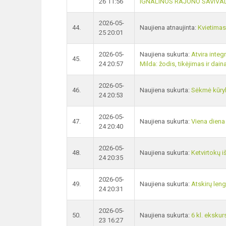
26 11:56
IGNALINOS RAJONO SAVIVA
2026-05-
44.
Naujiena atnaujinta:
Kvietimas
25 20:01
2026-05-
Naujiena sukurta:
Atvira integ
45.
24 20:57
Milda: žodis, tikėjimas ir dain
2026-05-
46.
Naujiena sukurta:
Sėkmė kūryb
24 20:53
2026-05-
47.
Naujiena sukurta:
Viena diena
24 20:40
2026-05-
48.
Naujiena sukurta:
Ketvirtokų iš
24 20:35
2026-05-
49.
Naujiena sukurta:
Atskirų len
24 20:31
2026-05-
50.
Naujiena sukurta:
6 kl. ekskurs
23 16:27