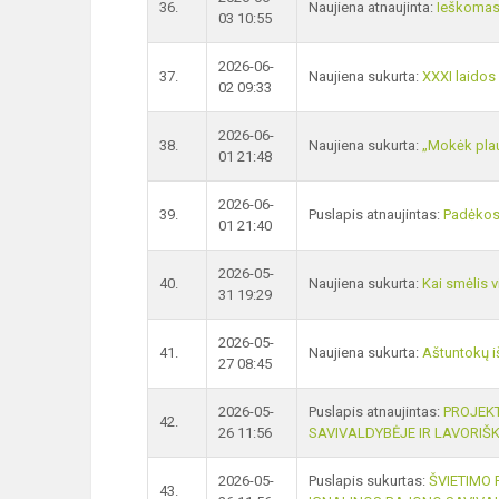
36.
Naujiena atnaujinta:
Ieškomas 
03 10:55
2026-06-
37.
Naujiena sukurta:
XXXI laidos
02 09:33
2026-06-
38.
Naujiena sukurta:
„Mokėk plauk
01 21:48
2026-06-
39.
Puslapis atnaujintas:
Padėkos 
01 21:40
2026-05-
40.
Naujiena sukurta:
Kai smėlis 
31 19:29
2026-05-
41.
Naujiena sukurta:
Aštuntokų i
27 08:45
2026-05-
Puslapis atnaujintas:
PROJEK
42.
26 11:56
SAVIVALDYBĖJE IR LAVORIŠKĖ
2026-05-
Puslapis sukurtas:
ŠVIETIMO 
43.