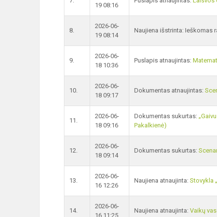
7.
Puslapis atnaujintas:
Laisvos 
19 08:16
2026-06-
8.
Naujiena išstrinta: Ieškomas 
19 08:14
2026-06-
9.
Puslapis atnaujintas:
Matemat
18 10:36
2026-06-
10.
Dokumentas atnaujintas:
Scen
18 09:17
2026-06-
Dokumentas sukurtas:
„Gaivu
11.
18 09:16
Pakalkienė)
2026-06-
12.
Dokumentas sukurtas:
Scenar
18 09:14
2026-06-
13.
Naujiena atnaujinta:
Stovykla 
16 12:26
2026-06-
14.
Naujiena atnaujinta:
Vaikų vas
16 11:25