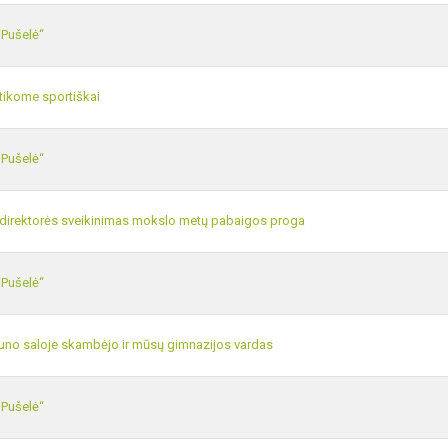
„Pušelė“
tikome sportiškai
„Pušelė“
direktorės sveikinimas mokslo metų pabaigos proga
„Pušelė“
no saloje skambėjo ir mūsų gimnazijos vardas
„Pušelė“