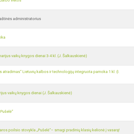
darbo vietos
raštinės administratorius
ika
arijus vaikų knygos dienai 3-4 kl. (J. Šalkauskienė)
s atradimas“ Lietuvių kalbos ir technologijų integruota pamoka 1 kl. (I.
ijus vaikų knygos dienai (J. Šalkauskienė)
„Pušelė“
aros poilsio stovykla „Pušelė“– smagi pradinių klasių kelionė į vasarą!