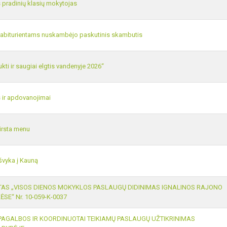
pradinių klasių mokytojas
 abiturientams nuskambėjo paskutinis skambutis
ti ir saugiai elgtis vandenyje 2026“
ir apdovanojimai
virsta menu
švyka į Kauną
TAS „VISOS DIENOS MOKYKLOS PASLAUGŲ DIDINIMAS IGNALINOS RAJONO
SE“ Nr. 10-059-K-0037
PAGALBOS IR KOORDINUOTAI TEIKIAMŲ PASLAUGŲ UŽTIKRINIMAS