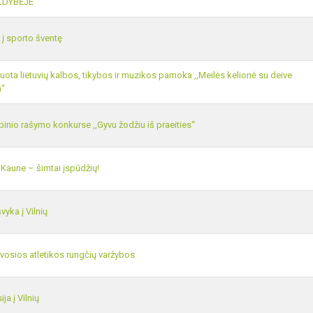
LDYBĖJE
 į sporto šventę
ruota lietuvių kalbos, tikybos ir muzikos pamoka ,,Meilės kelionė su deive
a“
inio rašymo konkurse ,,Gyvu žodžiu iš praeities“
 Kaune – šimtai įspūdžių!
vyka į Vilnių
gvosios atletikos rungčių varžybos
ija į Vilnių