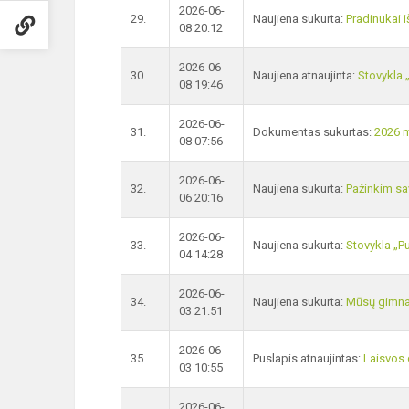
2026-06-
29.
Naujiena sukurta:
Pradinukai i
08 20:12
2026-06-
30.
Naujiena atnaujinta:
Stovykla 
08 19:46
2026-06-
31.
Dokumentas sukurtas:
2026 m
08 07:56
2026-06-
32.
Naujiena sukurta:
Pažinkim sa
06 20:16
2026-06-
33.
Naujiena sukurta:
Stovykla „P
04 14:28
2026-06-
34.
Naujiena sukurta:
Mūsų gimnaz
03 21:51
2026-06-
35.
Puslapis atnaujintas:
Laisvos 
03 10:55
2026-06-