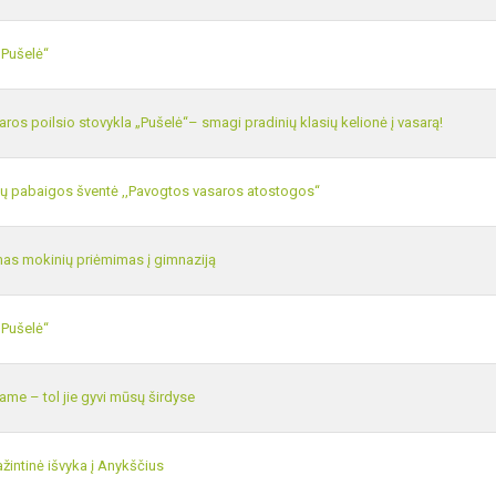
„Pušelė“
aros poilsio stovykla „Pušelė“– smagi pradinių klasių kelionė į vasarą!
ų pabaigos šventė ,,Pavogtos vasaros atostogos“
as mokinių priėmimas į gimnaziją
„Pušelė“
ame – tol jie gyvi mūsų širdyse
žintinė išvyka į Anykščius