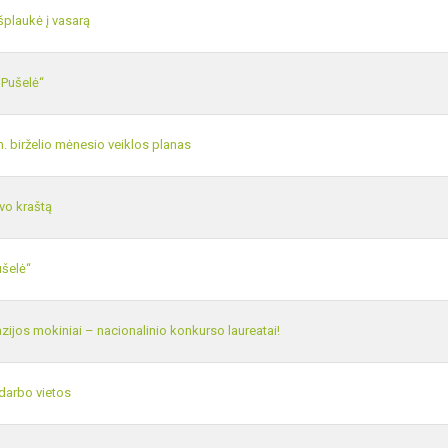
šplaukė į vasarą
„Pušelė“
. birželio mėnesio veiklos planas
vo kraštą
ušelė“
ijos mokiniai – nacionalinio konkurso laureatai!
darbo vietos