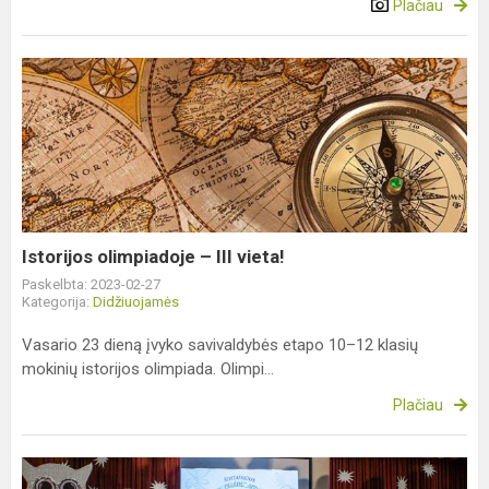
Plačiau
Istorijos
olimpiadoje
–
III
vieta!
Istorijos olimpiadoje – III vieta!
Paskelbta: 2023-02-27
Kategorija:
Didžiuojamės
Vasario 23 dieną įvyko savivaldybės etapo 10–12 klasių
mokinių istorijos olimpiada. Olimpi...
Plačiau
Šimtadienis