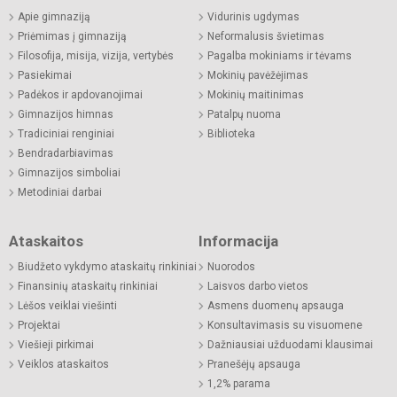
Apie gimnaziją
Vidurinis ugdymas
Priėmimas į gimnaziją
Neformalusis švietimas
Filosofija, misija, vizija, vertybės
Pagalba mokiniams ir tėvams
Pasiekimai
Mokinių pavėžėjimas
Padėkos ir apdovanojimai
Mokinių maitinimas
Gimnazijos himnas
Patalpų nuoma
Tradiciniai renginiai
Biblioteka
Bendradarbiavimas
Gimnazijos simboliai
Metodiniai darbai
Ataskaitos
Informacija
Biudžeto vykdymo ataskaitų rinkiniai
Nuorodos
Finansinių ataskaitų rinkiniai
Laisvos darbo vietos
Lėšos veiklai viešinti
Asmens duomenų apsauga
Projektai
Konsultavimasis su visuomene
Viešieji pirkimai
Dažniausiai užduodami klausimai
Veiklos ataskaitos
Pranešėjų apsauga
1,2% parama