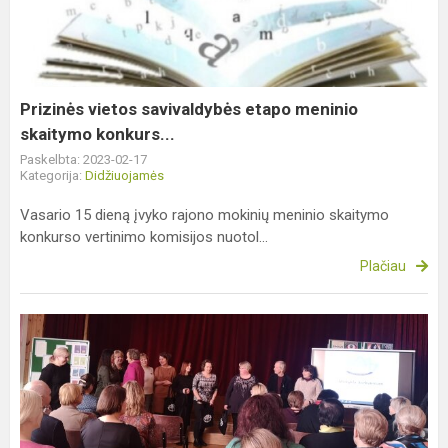
etapo
meninio
skaitymo
konkurs...
Prizinės vietos savivaldybės etapo meninio
skaitymo konkurs...
Paskelbta: 2023-02-17
Kategorija:
Didžiuojamės
Vasario 15 dieną įvyko rajono mokinių meninio skaitymo
konkurso vertinimo komisijos nuotol...
Plačiau
Respublikinė
praktinė
konferencija
„Mokykla
kiekvienam“