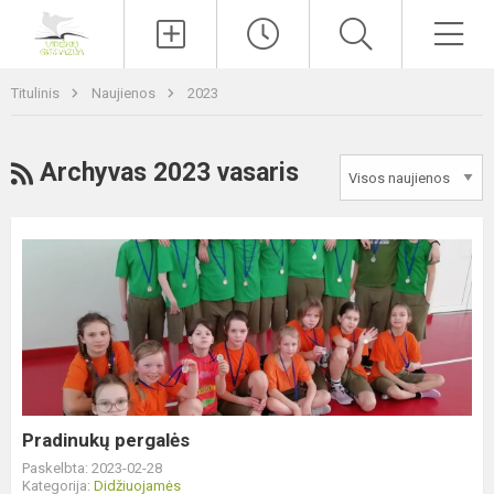
Paieška
Men
Titulinis
Naujienos
2023
RSS
Archyvas 2023 vasaris
Pradinukų
pergalės
Pradinukų pergalės
Paskelbta: 2023-02-28
Kategorija:
Didžiuojamės