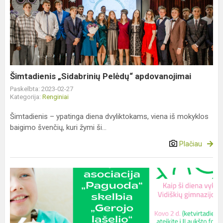
„Sidabrinių
Pelėdų“
apdovanojimai
Šimtadienis „Sidabrinių Pelėdų“ apdovanojimai
Paskelbta: 2023-02-27
Kategorija:
Renginiai
Šimtadienis – ypatinga diena dvyliktokams, viena iš mokyklos
baigimo švenčių, kuri žymi ši...
Plačiau
„Gerojo
lašelio“
diena