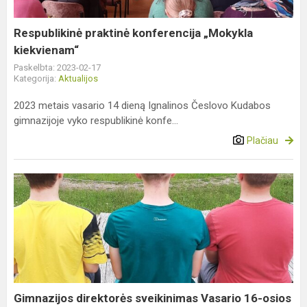
Respublikinė praktinė konferencija „Mokykla
kiekvienam“
Paskelbta: 2023-02-17
Kategorija:
Aktualijos
2023 metais vasario 14 dieną Ignalinos Česlovo Kudabos
gimnazijoje vyko respublikinė konfe...
Plačiau
Gimnazijos
direktorės
sveikinimas
Vasario
16-
osios
proga
Gimnazijos direktorės sveikinimas Vasario 16-osios