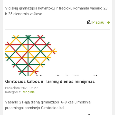
Vidiškių gimnazijos ketvirtokų ir trečiokų komanda vasario 23
ir 25 dienomis važiavo...
Plačiau
Gimtosios
kalbos
ir
Tarmių
dienos
minėjimas
Gimtosios kalbos ir Tarmių dienos minėjimas
Paskelbta: 2023-02-27
Kategorija:
Renginiai
Vasario 21-ąją dieną gimnazijos 6-8 kasių mokiniai
prasmingai paminėjo Gimtosios kal...