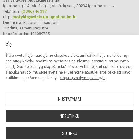
Savivaldybės biudžetinė įstaiga
Ignalinos g. 1A, Vidiškių k., Vidiškių sen., 30234 Ignalinos r. sav.
Tel./ faks.
(0 386) 46 337
El. p.
mokykla@vidiskiu.ignalina.lm.lt
Duomenys kaupiami ir saugomi
Juridinių asmenų registre
Įmonės kodas 191089725
Šioje svetainėje naudojame slapukus siekdami užtikrinti jums teikiamų
© 2025. Ignalinos r. Vidiškių gimnazija. Visos teisės saugomos.
Kopijuoti turinį be raštiško gimnazijos sutikimo griežtai draudžiama.
paslaugų kokybę, analizuoti svetainės naudojimą ir optimizuoti naršymo
patirtį. Spustelėję mygtuką „Sutinku“, jūs patvirtinate, kad sutinkate su visų
Prieinamumo paraiška
Slapukų valdymas
slapukų naudojimu šioje svetainėje. Jei norite atšaukti arba pakeisti savo
sutikimus, prašome apsilankyti
slapukų valdymo puslapyje
.
Sumanus būdas atnaujinti
mokyklos interneto
svetainę
NUSTATYMAI
NESUTINKU
SUTINKU