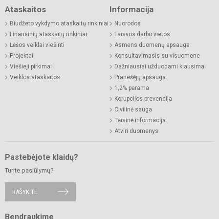
Ataskaitos
Informacija
Biudžeto vykdymo ataskaitų rinkiniai
Nuorodos
Finansinių ataskaitų rinkiniai
Laisvos darbo vietos
Lėšos veiklai viešinti
Asmens duomenų apsauga
Projektai
Konsultavimasis su visuomene
Viešieji pirkimai
Dažniausiai užduodami klausimai
Veiklos ataskaitos
Pranešėjų apsauga
1,2% parama
Korupcijos prevencija
Civilinė sauga
Teisinė informacija
Atviri duomenys
Pastebėjote klaidų?
Turite pasiūlymų?
RAŠYKITE
Bendraukime