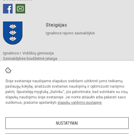
Steigėjas
Ignalinos rajono savivaldybė
Ignalinos r. Vidiškių gimnazija
Savivaldybės biudžetinė įstaiga
Ignalinos g. 1A, Vidiškių k., Vidiškių sen., 30234 Ignalinos r. sav.
Tel./ faks.
(0 386) 46 337
El. p.
mokykla@vidiskiu.ignalina.lm.lt
Duomenys kaupiami ir saugomi
Šioje svetainėje naudojame slapukus siekdami užtikrinti jums teikiamų
Juridinių asmenų registre
paslaugų kokybę, analizuoti svetainės naudojimą ir optimizuoti naršymo
Įmonės kodas 191089725
patirtį. Spustelėję mygtuką „Sutinku“, jūs patvirtinate, kad sutinkate su visų
slapukų naudojimu šioje svetainėje. Jei norite atšaukti arba pakeisti savo
sutikimus, prašome apsilankyti
slapukų valdymo puslapyje
.
© 2025. Ignalinos r. Vidiškių gimnazija. Visos teisės saugomos.
Kopijuoti turinį be raštiško gimnazijos sutikimo griežtai draudžiama.
NUSTATYMAI
Prieinamumo paraiška
Slapukų valdymas