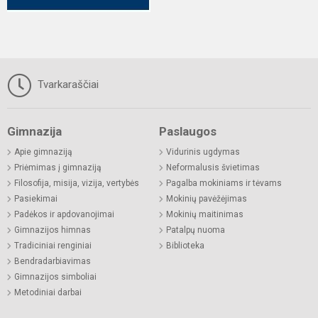
Tvarkaraščiai
Gimnazija
Paslaugos
Apie gimnaziją
Vidurinis ugdymas
Priėmimas į gimnaziją
Neformalusis švietimas
Filosofija, misija, vizija, vertybės
Pagalba mokiniams ir tėvams
Pasiekimai
Mokinių pavėžėjimas
Padėkos ir apdovanojimai
Mokinių maitinimas
Gimnazijos himnas
Patalpų nuoma
Tradiciniai renginiai
Biblioteka
Bendradarbiavimas
Gimnazijos simboliai
Metodiniai darbai