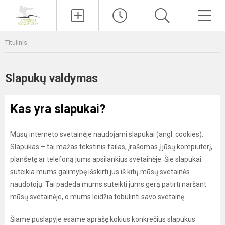
Paieška
Men
Titulinis
Slapukų valdymas
Kas yra slapukai?
Mūsų interneto svetainėje naudojami slapukai (angl. cookies).
Slapukas – tai mažas tekstinis failas, įrašomas į jūsų kompiuterį,
planšetę ar telefoną jums apsilankius svetainėje. Šie slapukai
suteikia mums galimybę išskirti jus iš kitų mūsų svetainės
naudotojų. Tai padeda mums suteikti jums gerą patirtį naršant
mūsų svetainėje, o mums leidžia tobulinti savo svetainę.
Šiame puslapyje esame aprašę kokius konkrečius slapukus