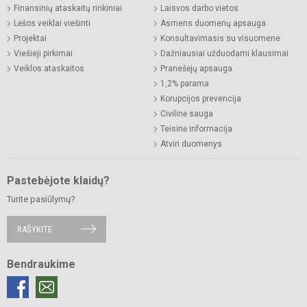
Finansinių ataskaitų rinkiniai
Laisvos darbo vietos
Lėšos veiklai viešinti
Asmens duomenų apsauga
Projektai
Konsultavimasis su visuomene
Viešieji pirkimai
Dažniausiai užduodami klausimai
Veiklos ataskaitos
Pranešėjų apsauga
1,2% parama
Korupcijos prevencija
Civilinė sauga
Teisinė informacija
Atviri duomenys
Pastebėjote klaidų?
Turite pasiūlymų?
RAŠYKITE
Bendraukime