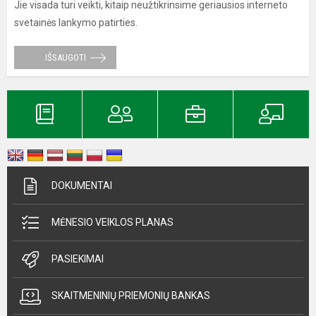
Jie visada turi veikti, kitaip neužtikrinsime geriausios interneto
svetainės lankymo patirties.
IŠSAUGOTI
DOKUMENTAI
MĖNESIO VEIKLOS PLANAS
PASIEKIMAI
SKAITMENINIŲ PRIEMONIŲ BANKAS