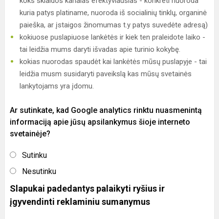
koks sklaidos kanalas efektyviausias - konkreti nuoroda
kuria patys platiname, nuoroda iš socialinių tinklų, organinė
paieška, ar įstaigos žinomumas t.y patys suvedėte adresą)
kokiuose puslapiuose lankėtės ir kiek ten praleidote laiko -
tai leidžia mums daryti išvadas apie turinio kokybę.
kokias nuorodas spaudėt kai lankėtės mūsų puslapyje - tai
leidžia musm susidaryti paveikslą kas mūsų svetainės
lankytojams yra įdomu.
Ar sutinkate, kad Google analytics rinktu nuasmenintą
informaciją apie jūsų apsilankymus šioje interneto
svetainėje?
Sutinku
Nesutinku
Slapukai padedantys palaikyti ryšius ir
įgyvendinti reklaminiu sumanymus