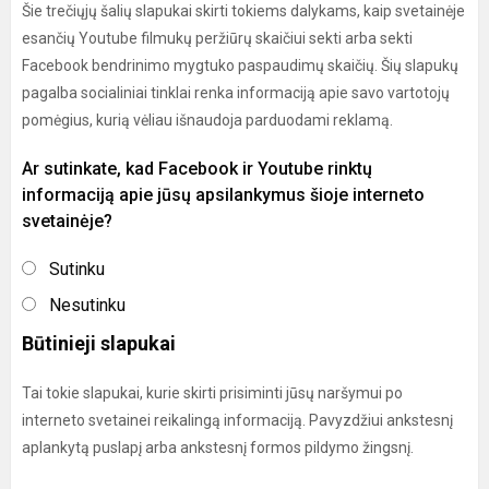
Šie trečiųjų šalių slapukai skirti tokiems dalykams, kaip svetainėje
esančių Youtube filmukų peržiūrų skaičiui sekti arba sekti
Facebook bendrinimo mygtuko paspaudimų skaičių. Šių slapukų
pagalba socialiniai tinklai renka informaciją apie savo vartotojų
pomėgius, kurią vėliau išnaudoja parduodami reklamą.
Ar sutinkate, kad Facebook ir Youtube rinktų
informaciją apie jūsų apsilankymus šioje interneto
svetainėje?
Sutinku
Nesutinku
Būtinieji slapukai
Tai tokie slapukai, kurie skirti prisiminti jūsų naršymui po
interneto svetainei reikalingą informaciją. Pavyzdžiui ankstesnį
aplankytą puslapį arba ankstesnį formos pildymo žingsnį.