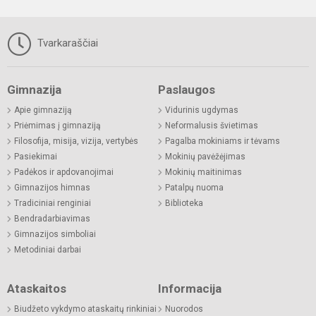
Tvarkaraščiai
Gimnazija
Paslaugos
Apie gimnaziją
Vidurinis ugdymas
Priėmimas į gimnaziją
Neformalusis švietimas
Filosofija, misija, vizija, vertybės
Pagalba mokiniams ir tėvams
Pasiekimai
Mokinių pavėžėjimas
Padėkos ir apdovanojimai
Mokinių maitinimas
Gimnazijos himnas
Patalpų nuoma
Tradiciniai renginiai
Biblioteka
Bendradarbiavimas
Gimnazijos simboliai
Metodiniai darbai
Ataskaitos
Informacija
Biudžeto vykdymo ataskaitų rinkiniai
Nuorodos