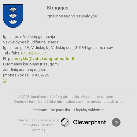
Steigėjas
Ignalinos rajono savivaldybė
Ignalinos r. Vidiškių gimnazija
Savivaldybės biudžetinė įstaiga
Ignalinos g. 1A, Vidiškių k., Vidiškių sen., 30234 Ignalinos r. sav.
Tel./ faks.
(0 386) 46 337
El. p.
mokykla@vidiskiu.ignalina.lm.lt
Duomenys kaupiami ir saugomi
Juridinių asmenų registre
Įmonės kodas 191089725
© 2025. Ignalinos r. Vidiškių gimnazija. Visos teisės saugomos.
Kopijuoti turinį be raštiško gimnazijos sutikimo griežtai draudžiama.
Prieinamumo paraiška
Slapukų valdymas
Sumanus būdas atnaujinti
mokyklos interneto
svetainę