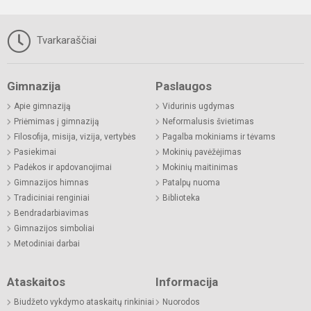
Tvarkaraščiai
Gimnazija
Paslaugos
Apie gimnaziją
Vidurinis ugdymas
Priėmimas į gimnaziją
Neformalusis švietimas
Filosofija, misija, vizija, vertybės
Pagalba mokiniams ir tėvams
Pasiekimai
Mokinių pavėžėjimas
Padėkos ir apdovanojimai
Mokinių maitinimas
Gimnazijos himnas
Patalpų nuoma
Tradiciniai renginiai
Biblioteka
Bendradarbiavimas
Gimnazijos simboliai
Metodiniai darbai
Ataskaitos
Informacija
Biudžeto vykdymo ataskaitų rinkiniai
Nuorodos