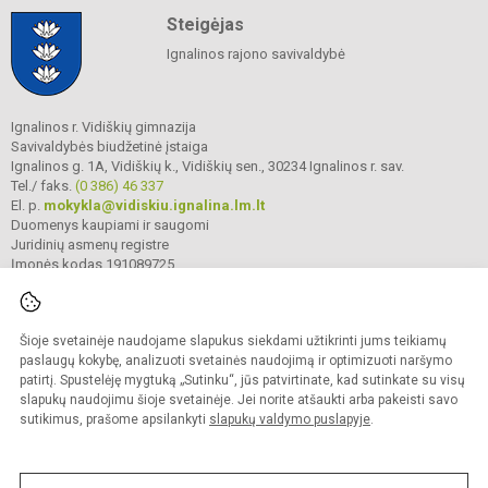
Steigėjas
Ignalinos rajono savivaldybė
Ignalinos r. Vidiškių gimnazija
Savivaldybės biudžetinė įstaiga
Ignalinos g. 1A, Vidiškių k., Vidiškių sen., 30234 Ignalinos r. sav.
Tel./ faks.
(0 386) 46 337
El. p.
mokykla@vidiskiu.ignalina.lm.lt
Duomenys kaupiami ir saugomi
Juridinių asmenų registre
Įmonės kodas 191089725
Šioje svetainėje naudojame slapukus siekdami užtikrinti jums teikiamų
© 2025. Ignalinos r. Vidiškių gimnazija. Visos teisės saugomos.
Kopijuoti turinį be raštiško gimnazijos sutikimo griežtai draudžiama.
paslaugų kokybę, analizuoti svetainės naudojimą ir optimizuoti naršymo
patirtį. Spustelėję mygtuką „Sutinku“, jūs patvirtinate, kad sutinkate su visų
Prieinamumo paraiška
Slapukų valdymas
slapukų naudojimu šioje svetainėje. Jei norite atšaukti arba pakeisti savo
sutikimus, prašome apsilankyti
slapukų valdymo puslapyje
.
Sumanus būdas atnaujinti
mokyklos interneto
svetainę