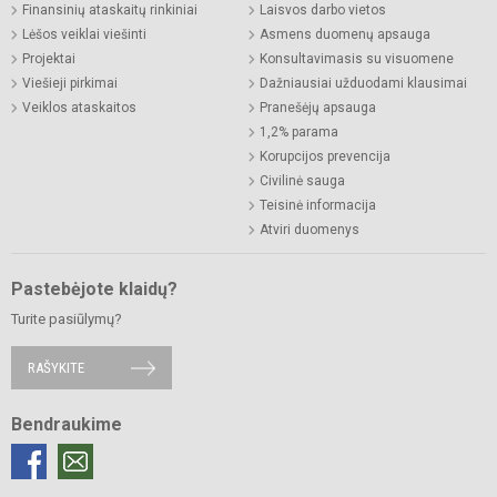
Finansinių ataskaitų rinkiniai
Laisvos darbo vietos
Lėšos veiklai viešinti
Asmens duomenų apsauga
Projektai
Konsultavimasis su visuomene
Viešieji pirkimai
Dažniausiai užduodami klausimai
Veiklos ataskaitos
Pranešėjų apsauga
1,2% parama
Korupcijos prevencija
Civilinė sauga
Teisinė informacija
Atviri duomenys
Pastebėjote klaidų?
Turite pasiūlymų?
RAŠYKITE
Bendraukime