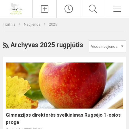
Paieška
Men
Titulinis
Naujienos
2025
RSS
Archyvas 2025 rugpjūtis
Gimnazijos
direktorės
sveikinimas
Rugsėjo
1-
osios
proga
Gimnazijos direktorės sveikinimas Rugsėjo 1-osios
proga