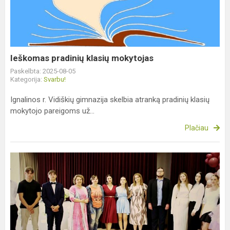
mokytojas
Ieškomas pradinių klasių mokytojas
Paskelbta: 2025-08-05
Kategorija:
Svarbu!
Ignalinos r. Vidiškių gimnazija skelbia atranką pradinių klasių
mokytojo pareigoms už...
Plačiau
Išleistuvės
–
gražus
atsisveikinimas
ir
nauja