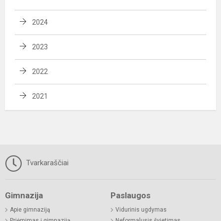
2024
2023
2022
2021
Tvarkaraščiai
Gimnazija
Paslaugos
Apie gimnaziją
Vidurinis ugdymas
Priėmimas į gimnaziją
Neformalusis švietimas