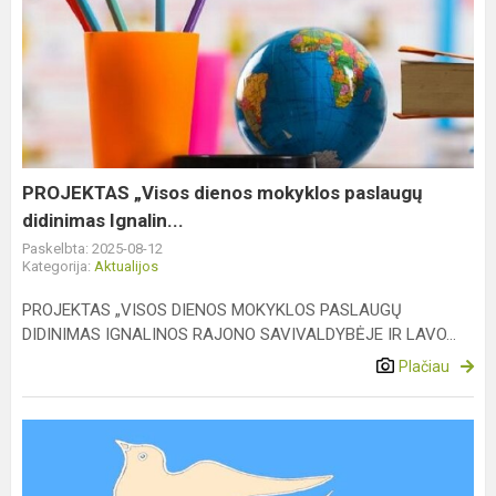
PROJEKTAS
„Visos
dienos
mokyklos
paslaugų
didinimas
Ignalin...
PROJEKTAS „Visos dienos mokyklos paslaugų
didinimas Ignalin...
Paskelbta: 2025-08-12
Kategorija:
Aktualijos
PROJEKTAS „VISOS DIENOS MOKYKLOS PASLAUGŲ
DIDINIMAS IGNALINOS RAJONO SAVIVALDYBĖJE IR LAVO...
Plačiau
Ieškomas
pradinių
klasių