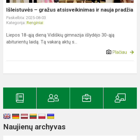
pradžia
Išleistuvės – gražus atsisveikinimas ir nauja pradžia
Paskelbta: 2025-08-03
Kategorija:
Renginiai
Liepos 18-ąją dieną Vidiškių gimnazija išlydėjo 30-ąją
abiturientų laidą. Tą vakarą aktų s...
Plačiau
Naujienų archyvas