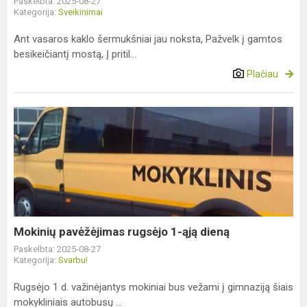
Paskelbta: 2025-08-27
Kategorija:
Sveikinimai
Ant vasaros kaklo šermukšniai jau noksta, Pažvelk į gamtos
besikeičiantį mostą, Į pritil...
Plačiau
Mokinių
pavėžėjimas
rugsėjo
1-
ąją
dieną
Mokinių pavėžėjimas rugsėjo 1-ąją dieną
Paskelbta: 2025-08-27
Kategorija:
Svarbu!
Rugsėjo 1 d. važinėjantys mokiniai bus vežami į gimnaziją šiais
mokykliniais autobusų ...