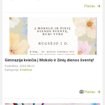
Plačiau
Gimnazija
kviečia
į
Mokslo
ir
žinių
dienos
šventę!
Gimnazija kviečia į Mokslo ir žinių dienos šventę!
Paskelbta: 2025-08-25
Kategorija:
Kvietimai
Plačiau