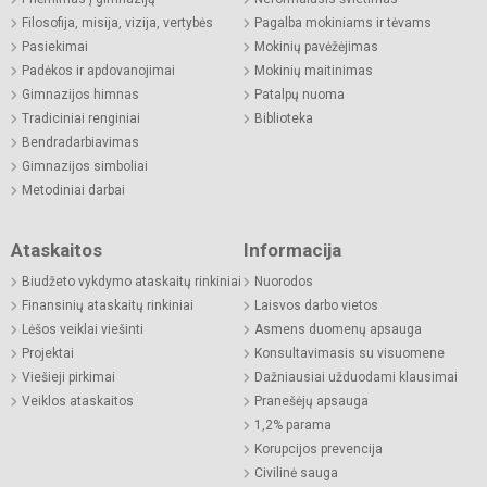
Filosofija, misija, vizija, vertybės
Pagalba mokiniams ir tėvams
Pasiekimai
Mokinių pavėžėjimas
Padėkos ir apdovanojimai
Mokinių maitinimas
Gimnazijos himnas
Patalpų nuoma
Tradiciniai renginiai
Biblioteka
Bendradarbiavimas
Gimnazijos simboliai
Metodiniai darbai
Ataskaitos
Informacija
Biudžeto vykdymo ataskaitų rinkiniai
Nuorodos
Finansinių ataskaitų rinkiniai
Laisvos darbo vietos
Lėšos veiklai viešinti
Asmens duomenų apsauga
Projektai
Konsultavimasis su visuomene
Viešieji pirkimai
Dažniausiai užduodami klausimai
Veiklos ataskaitos
Pranešėjų apsauga
1,2% parama
Korupcijos prevencija
Civilinė sauga