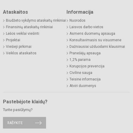
Ataskaitos
Informacija
Biudžeto vykdymo ataskaitų rinkiniai
Nuorodos
Finansinių ataskaitų rinkiniai
Laisvos darbo vietos
Lėšos veiklai viešinti
Asmens duomenų apsauga
Projektai
Konsultavimasis su visuomene
Viešieji pirkimai
Dažniausiai užduodami klausimai
Veiklos ataskaitos
Pranešėjų apsauga
1,2% parama
Korupcijos prevencija
Civilinė sauga
Teisinė informacija
Atviri duomenys
Pastebėjote klaidų?
Turite pasiūlymų?
RAŠYKITE