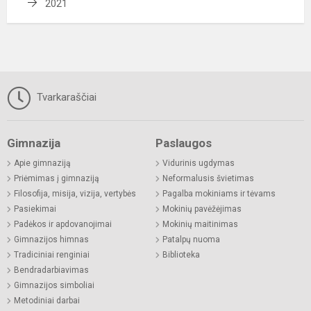
2021
Tvarkaraščiai
Gimnazija
Paslaugos
Apie gimnaziją
Vidurinis ugdymas
Priėmimas į gimnaziją
Neformalusis švietimas
Filosofija, misija, vizija, vertybės
Pagalba mokiniams ir tėvams
Pasiekimai
Mokinių pavėžėjimas
Padėkos ir apdovanojimai
Mokinių maitinimas
Gimnazijos himnas
Patalpų nuoma
Tradiciniai renginiai
Biblioteka
Bendradarbiavimas
Gimnazijos simboliai
Metodiniai darbai