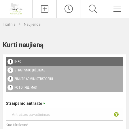
Paieška
Men
Titulinis
Naujienos
Kurti naujieną
INFO
STRAIPSNIO ĮKĖLIMAS
ŽINUTĖ ADMINISTRATORIUI
FOTO ĮKĖLIMAS
Straipsnio antraštė
*
Kuo tikslesnė