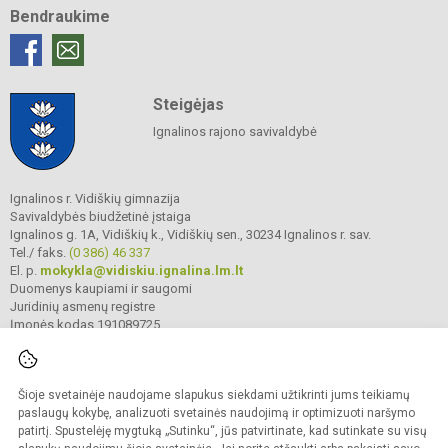
Bendraukime
Steigėjas
Ignalinos rajono savivaldybė
Ignalinos r. Vidiškių gimnazija
Savivaldybės biudžetinė įstaiga
Ignalinos g. 1A, Vidiškių k., Vidiškių sen., 30234 Ignalinos r. sav.
Tel./ faks.
(0 386) 46 337
El. p.
mokykla@vidiskiu.ignalina.lm.lt
Duomenys kaupiami ir saugomi
Juridinių asmenų registre
Įmonės kodas 191089725
Šioje svetainėje naudojame slapukus siekdami užtikrinti jums teikiamų
© 2025. Ignalinos r. Vidiškių gimnazija. Visos teisės saugomos.
Kopijuoti turinį be raštiško gimnazijos sutikimo griežtai draudžiama.
paslaugų kokybę, analizuoti svetainės naudojimą ir optimizuoti naršymo
patirtį. Spustelėję mygtuką „Sutinku“, jūs patvirtinate, kad sutinkate su visų
Prieinamumo paraiška
Slapukų valdymas