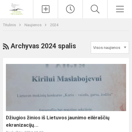
Paieška
Men
Titulinis
Naujienos
2024
RSS
Archyvas 2024 spalis
Džiugios
žinios
iš
Lietuvos
jaunimo
eilėraščių
ekranizacijų...
Džiugios žinios iš Lietuvos jaunimo eilėraščių
ekranizacijų...