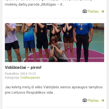
mokinių darbų paroda „Moliūgas – d...
Plačiau
Vidiškiečiai
–
pirmi!
Vidiškiečiai – pirmi!
Paskelbta: 2024-10-25
Kategorija:
Didžiuojamės
Jau keletą metų iš eilės Valstybės sienos apsaugos tarnybos
prie Lietuvos Respublikos vida...
Plačiau