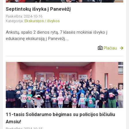
Septintokų išvyka į Panevėžį
Paskelbta: 2024-10-16
Kategorija:
Ekskursijos / išvykos
Ankstų, spalio 2 dienos rytą, 7 klasės mokiniai išvyko į
edukacinę ekskursiją į Panevėžį....
Plačiau
11-
tasis
Solidarumo
bėgimas
su
policijos
bičiuliu
Amsiu!
11-tasis Solidarumo bėgimas su policijos bičiuliu
Amsiu!
Paskelbta: 2024-10-15