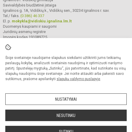
Savivaldybės biudžetinė įstaiga
Ignalinos g. 1A, Vidiškių k., Vidiškių sen., 30234 Ignalinos r. sav.
Tel./ faks.
(0 386) 46 337
El. p.
mokykla@vidiskiu.ignalina.lm.lt
Duomenys kaupiami ir saugomi
Juridinių asmenų registre
Įmonės kodas 191089725
Šioje svetainėje naudojame slapukus siekdami užtikrinti jums teikiamų
© 2025. Ignalinos r. Vidiškių gimnazija. Visos teisės saugomos.
Kopijuoti turinį be raštiško gimnazijos sutikimo griežtai draudžiama.
paslaugų kokybę, analizuoti svetainės naudojimą ir optimizuoti naršymo
patirtį. Spustelėję mygtuką „Sutinku“, jūs patvirtinate, kad sutinkate su visų
Prieinamumo paraiška
Slapukų valdymas
slapukų naudojimu šioje svetainėje. Jei norite atšaukti arba pakeisti savo
sutikimus, prašome apsilankyti
slapukų valdymo puslapyje
.
Sumanus būdas atnaujinti
mokyklos interneto
svetainę
NUSTATYMAI
NESUTINKU
SUTINKU