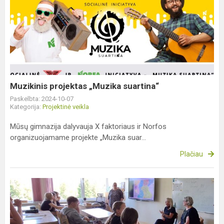
Muzikinis
projektas
„Muzika
suartina“
Muzikinis projektas „Muzika suartina“
Paskelbta: 2024-10-07
Kategorija:
Projektinė veikla
Mūsų gimnazija dalyvauja X faktoriaus ir Norfos
organizuojamame projekte „Muzika suar...
Plačiau
Europos
kalbų
dienos
paminėjimas