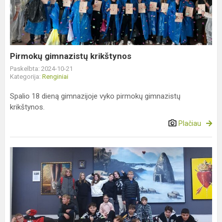
Pirmokų gimnazistų krikštynos
Paskelbta: 2024-10-21
Kategorija:
Renginiai
Spalio 18 dieną gimnazijoje vyko pirmokų gimnazistų
krikštynos.
Plačiau
Septintokų
išvyka
į
Panevėžį