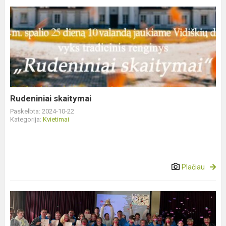
Rudeniniai
skaitymai
Rudeniniai skaitymai
Paskelbta: 2024-10-22
Kategorija:
Kvietimai
Plačiau
Pirmokų
gimnazistų
krikštynos