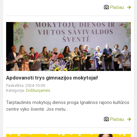
Plačiau
Apdovanoti
trys
gimnazijos
mokytojai!
Apdovanoti trys gimnazijos mokytojai!
Paskelbta: 2024-10-09
Kategorija:
Didžiuojamės
Tarptautinės mokytojų dienos proga Ignalinos rajono kultūros
centre vyko šventė. Jos metu...
Plačiau