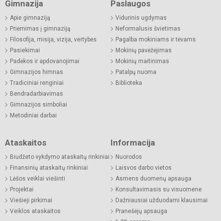
Gimnazija
Paslaugos
Apie gimnaziją
Vidurinis ugdymas
Priėmimas į gimnaziją
Neformalusis švietimas
Filosofija, misija, vizija, vertybės
Pagalba mokiniams ir tėvams
Pasiekimai
Mokinių pavėžėjimas
Padėkos ir apdovanojimai
Mokinių maitinimas
Gimnazijos himnas
Patalpų nuoma
Tradiciniai renginiai
Biblioteka
Bendradarbiavimas
Gimnazijos simboliai
Metodiniai darbai
Ataskaitos
Informacija
Biudžeto vykdymo ataskaitų rinkiniai
Nuorodos
Finansinių ataskaitų rinkiniai
Laisvos darbo vietos
Lėšos veiklai viešinti
Asmens duomenų apsauga
Projektai
Konsultavimasis su visuomene
Viešieji pirkimai
Dažniausiai užduodami klausimai
Veiklos ataskaitos
Pranešėjų apsauga