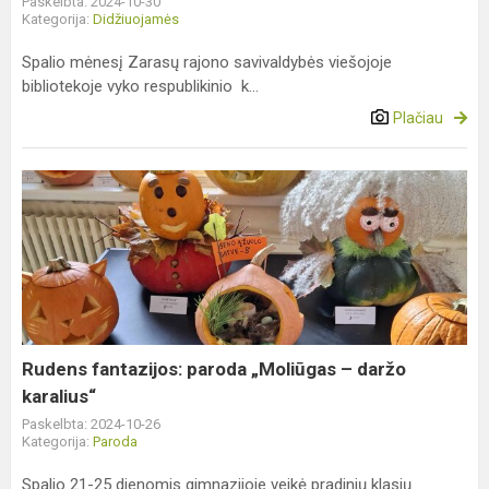
Paskelbta: 2024-10-30
Kategorija:
Didžiuojamės
Spalio mėnesį Zarasų rajono savivaldybės viešojoje
bibliotekoje vyko respublikinio k...
Plačiau
Rudens
fantazijos:
paroda
„Moliūgas
–
daržo
karalius“
Rudens fantazijos: paroda „Moliūgas – daržo
karalius“
Paskelbta: 2024-10-26
Kategorija:
Paroda
Spalio 21-25 dienomis gimnazijoje veikė pradinių klasių