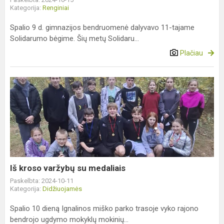
Kategorija:
Renginiai
Spalio 9 d. gimnazijos bendruomenė dalyvavo 11-tajame
Solidarumo bėgime. Šių metų Solidaru...
Plačiau
Iš
kroso
varžybų
su
medaliais
Iš kroso varžybų su medaliais
Paskelbta: 2024-10-11
Kategorija:
Didžiuojamės
Spalio 10 dieną Ignalinos miško parko trasoje vyko rajono
bendrojo ugdymo mokyklų mokinių...