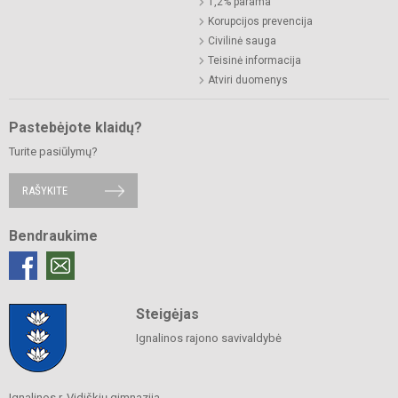
1,2% parama
Korupcijos prevencija
Civilinė sauga
Teisinė informacija
Atviri duomenys
Pastebėjote klaidų?
Turite pasiūlymų?
RAŠYKITE
Bendraukime
Steigėjas
Ignalinos rajono savivaldybė
Ignalinos r. Vidiškių gimnazija