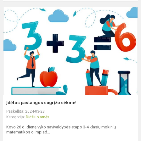
Į
p
s
s
Įdėtos pastangos sugrįžo sėkme!
Paskelbta: 2024-03-28
Kategorija:
Didžiuojamės
Kovo 26 d. dieną vyko savivaldybės etapo 3-4 klasių mokinių
matematikos olimpiad...