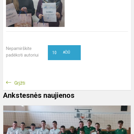
Nepamirškite
10
AČIŪ
padėkoti autoriui
Grįžti
Ankstesnės naujienos
T
t
v