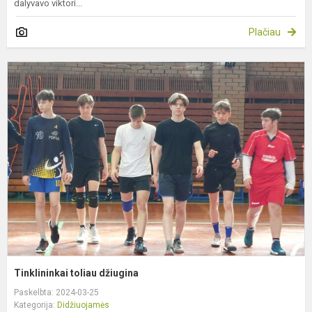
dalyvavo viktori...
Plačiau
T
t
d
Tinklininkai toliau džiugina
Paskelbta: 2024-03-25
Kategorija:
Didžiuojamės