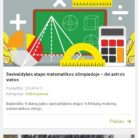
o
–
d
a
vi
Savivaldybės etapo matematikos olimpiadoje – dvi antros
vietos
Paskelbta: 2024-04-11
Kategorija:
Didžiuojamės
Balandžio 9 dieną įvyko savivaldybės etapo 5-8 klasių mokinių
matematikos olimpi...
Plačiau
R