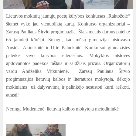
Lietuvos mokinių jaunųjų poetų kūrybos konkursas „Raktožolė“
šiemet vyko jau vienuoliktą kartą.
Konkurso organizatoriai –
Zarasų Pauliaus Širvio progimnazija. Šiais metais darbus pateikė
65 jaunieji kūrėjai. Smagu, kad mūsų gimnazijai atstovavo
Austėja Akinskaitė ir Urtė Paluckaitė. Konkursui gimnazistės
pateikė savo kūrybos eilėraščius. Mokyklos atstovės
apdovanotos padėkos raštais ir saldžiais prizais. Organizatorių
vardu Andželika Vitkūnienė, Zarasų Pauliaus Širvio
progimnazijos lietuvių kalbos ir literatūros mokytoja, dėkojo
mokiniams už dalyvavimą ir palinkėjo nesustoti kurti, ieškoti,
atrasti!
Neringa Mudėnienė, lietuvių kalbos mokytoja metodininkė