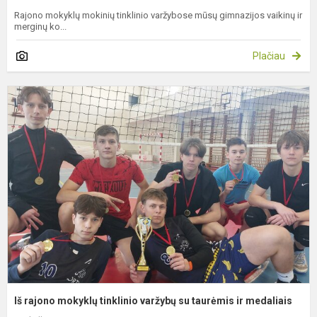
Rajono mokyklų mokinių tinklinio varžybose mūsų gimnazijos vaikinų ir
merginų ko...
Plačiau
I
r
m
t
v
s
t
ir
m
Iš rajono mokyklų tinklinio varžybų su taurėmis ir medaliais