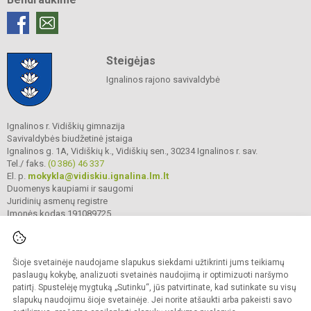
Steigėjas
Ignalinos rajono savivaldybė
Ignalinos r. Vidiškių gimnazija
Savivaldybės biudžetinė įstaiga
Ignalinos g. 1A, Vidiškių k., Vidiškių sen., 30234 Ignalinos r. sav.
Tel./ faks.
(0 386) 46 337
El. p.
mokykla@vidiskiu.ignalina.lm.lt
Duomenys kaupiami ir saugomi
Juridinių asmenų registre
Įmonės kodas 191089725
Šioje svetainėje naudojame slapukus siekdami užtikrinti jums teikiamų
© 2025. Ignalinos r. Vidiškių gimnazija. Visos teisės saugomos.
Kopijuoti turinį be raštiško gimnazijos sutikimo griežtai draudžiama.
paslaugų kokybę, analizuoti svetainės naudojimą ir optimizuoti naršymo
patirtį. Spustelėję mygtuką „Sutinku“, jūs patvirtinate, kad sutinkate su visų
Prieinamumo paraiška
Slapukų valdymas
slapukų naudojimu šioje svetainėje. Jei norite atšaukti arba pakeisti savo