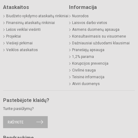
Ataskaitos
Informacija
Biudžeto vykdymo ataskaitų rinkiniai
Nuorodos
Finansinių ataskaitų rinkiniai
Laisvos darbo vietos
Lėšos veiklai viešinti
Asmens duomenų apsauga
Projektai
Konsultavimasis su visuomene
Viešieji pirkimai
Dažniausiai užduodami klausimai
Veiklos ataskaitos
Pranešėjų apsauga
1,2% parama
Korupcijos prevencija
Civilinė sauga
Teisinė informacija
Atviri duomenys
Pastebėjote klaidų?
Turite pasiūlymų?
RAŠYKITE
Bendraukime