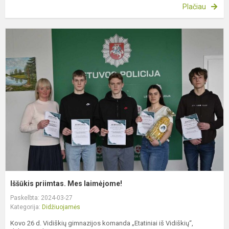
Plačiau
I
p
M
l
Iššūkis priimtas. Mes laimėjome!
Paskelbta: 2024-03-27
Kategorija:
Didžiuojamės
Kovo 26 d. Vidiškių gimnazijos komanda „Etatiniai iš Vidiškių“,