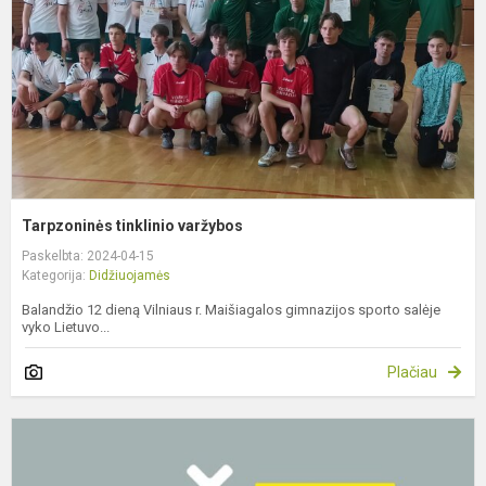
Tarpzoninės tinklinio varžybos
Paskelbta: 2024-04-15
Kategorija:
Didžiuojamės
Balandžio 12 dieną Vilniaus r. Maišiagalos gimnazijos sporto salėje
vyko Lietuvo...
Plačiau
S
e
m