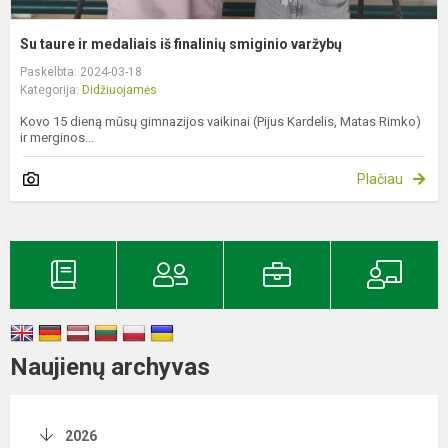
Su taure ir medaliais iš finalinių smiginio varžybų
Paskelbta: 2024-03-18
Kategorija:
Didžiuojamės
Kovo 15 dieną mūsų gimnazijos vaikinai (Pijus Kardelis, Matas Rimko)
ir merginos...
Plačiau
Naujienų archyvas
2026