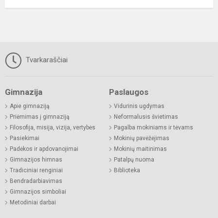
Tvarkaraščiai
Gimnazija
Paslaugos
Apie gimnaziją
Vidurinis ugdymas
Priėmimas į gimnaziją
Neformalusis švietimas
Filosofija, misija, vizija, vertybės
Pagalba mokiniams ir tėvams
Pasiekimai
Mokinių pavėžėjimas
Padėkos ir apdovanojimai
Mokinių maitinimas
Gimnazijos himnas
Patalpų nuoma
Tradiciniai renginiai
Biblioteka
Bendradarbiavimas
Gimnazijos simboliai
Metodiniai darbai