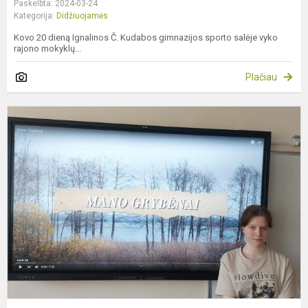
Paskelbta: 2024-03-24
Kategorija:
Didžiuojamės
Kovo 20 dieną Ignalinos Č. Kudabos gimnazijos sporto salėje vyko
rajono mokyklų...
Plačiau
K
,
k
k
k