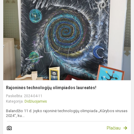
t
o
l
Rajoninės technologijų olimpiados laureatės!
Paskelbta: 2024-04-11
Kategorija:
Didžiuojamės
Balandžio 11 d. įvyko rajoninė technologijų olimpiada „Kūrybos virusas
2024“, ku...
Plačiau