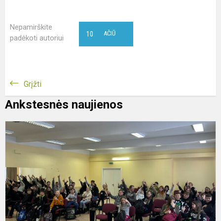
Nepamirškite
10
AČIŪ
padėkoti autoriui
Grįžti
Ankstesnės naujienos
P
p
i
ar
a
i
m