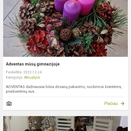
Adventas mūsų gimnazijoje
Paskelbta: 2022-12-24
Kategorija:
Aktualijos
ADVENTAS dažniausiai būna dovanų pakavimo, ruošimosi šventėms,
priešventinių sus...
Plačiau
P
m