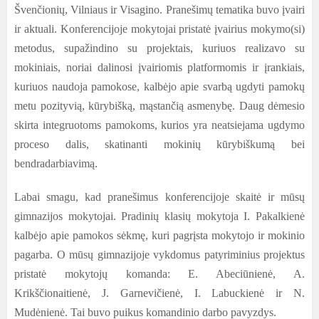
Švenčionių, Vilniaus ir Visagino. Pranešimų tematika buvo įvairi
ir aktuali. Konferencijoje mokytojai pristatė įvairius mokymo(si)
metodus, supažindino su projektais, kuriuos realizavo su
mokiniais, noriai dalinosi įvairiomis platformomis ir įrankiais,
kuriuos naudoja pamokose, kalbėjo apie svarbą ugdyti pamokų
metu pozityvią, kūrybišką, mąstančią asmenybę. Daug dėmesio
skirta integruotoms pamokoms, kurios yra neatsiejama ugdymo
proceso dalis, skatinanti mokinių kūrybiškumą bei
bendradarbiavimą.
Labai smagu, kad pranešimus konferencijoje skaitė ir mūsų
gimnazijos mokytojai. Pradinių klasių mokytoja I. Pakalkienė
kalbėjo apie pamokos sėkmę, kuri pagrįsta mokytojo ir mokinio
pagarba. O mūsų gimnazijoje vykdomus patyriminius projektus
pristatė mokytojų komanda: E. Abeciūnienė, A.
Krikščionaitienė, J. Garnevičienė, I. Labuckienė ir N.
Mudėnienė. Tai buvo puikus komandinio darbo pavyzdys.