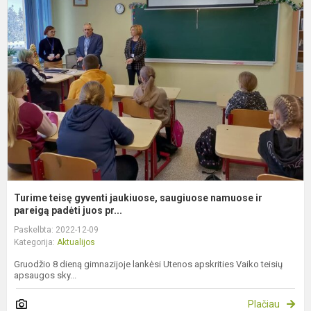
t
g
j
s
n
ir
p
Turime teisę gyventi jaukiuose, saugiuose namuose ir
pareigą padėti juos pr...
Paskelbta: 2022-12-09
Kategorija:
Aktualijos
Gruodžio 8 dieną gimnazijoje lankėsi Utenos apskrities Vaiko teisių
apsaugos sky...
Plačiau