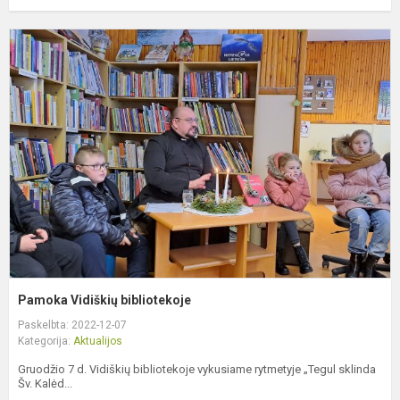
P
V
b
Pamoka Vidiškių bibliotekoje
Paskelbta: 2022-12-07
Kategorija:
Aktualijos
Gruodžio 7 d. Vidiškių bibliotekoje vykusiame rytmetyje „Tegul sklinda
Šv. Kalėd...