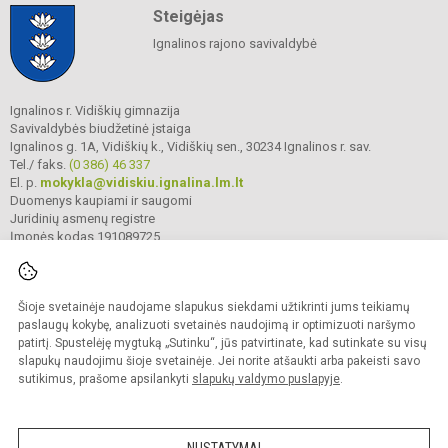
Steigėjas
Ignalinos rajono savivaldybė
Ignalinos r. Vidiškių gimnazija
Savivaldybės biudžetinė įstaiga
Ignalinos g. 1A, Vidiškių k., Vidiškių sen., 30234 Ignalinos r. sav.
Tel./ faks.
(0 386) 46 337
El. p.
mokykla@vidiskiu.ignalina.lm.lt
Duomenys kaupiami ir saugomi
Juridinių asmenų registre
Įmonės kodas 191089725
Šioje svetainėje naudojame slapukus siekdami užtikrinti jums teikiamų
© 2025. Ignalinos r. Vidiškių gimnazija. Visos teisės saugomos.
Kopijuoti turinį be raštiško gimnazijos sutikimo griežtai draudžiama.
paslaugų kokybę, analizuoti svetainės naudojimą ir optimizuoti naršymo
patirtį. Spustelėję mygtuką „Sutinku“, jūs patvirtinate, kad sutinkate su visų
Prieinamumo paraiška
Slapukų valdymas
slapukų naudojimu šioje svetainėje. Jei norite atšaukti arba pakeisti savo
sutikimus, prašome apsilankyti
slapukų valdymo puslapyje
.
Sumanus būdas atnaujinti
mokyklos interneto
svetainę
NUSTATYMAI