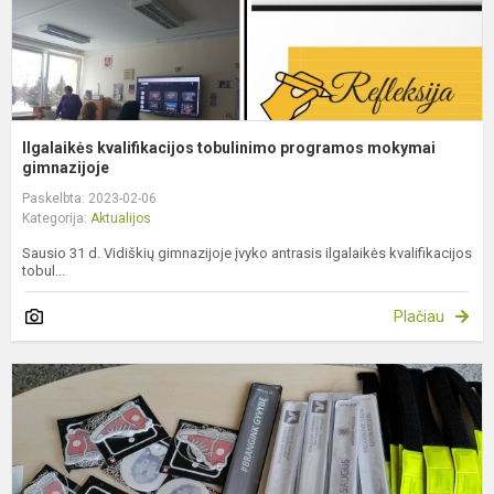
Ilgalaikės kvalifikacijos tobulinimo programos mokymai
gimnazijoje
Paskelbta: 2023-02-06
Kategorija:
Aktualijos
Sausio 31 d. Vidiškių gimnazijoje įvyko antrasis ilgalaikės kvalifikacijos
tobul...
Plačiau
S
k
m
!