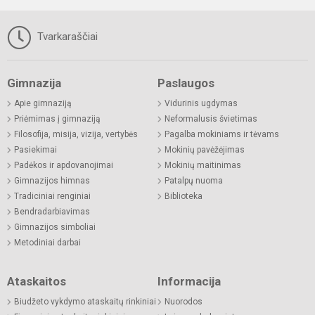
Tvarkaraščiai
Gimnazija
Paslaugos
Apie gimnaziją
Vidurinis ugdymas
Priėmimas į gimnaziją
Neformalusis švietimas
Filosofija, misija, vizija, vertybės
Pagalba mokiniams ir tėvams
Pasiekimai
Mokinių pavėžėjimas
Padėkos ir apdovanojimai
Mokinių maitinimas
Gimnazijos himnas
Patalpų nuoma
Tradiciniai renginiai
Biblioteka
Bendradarbiavimas
Gimnazijos simboliai
Metodiniai darbai
Ataskaitos
Informacija
Biudžeto vykdymo ataskaitų rinkiniai
Nuorodos