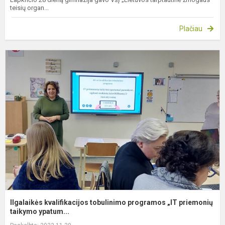
teisių organ...
Plačiau
I
k
t
p
„
p
Ilgalaikės kvalifikacijos tobulinimo programos „IT priemonių
taikymo ypatum...