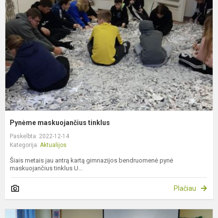
t
Pynėme maskuojančius tinklus
Paskelbta: 2022-12-14
Kategorija:
Aktualijos
Šiais metais jau antrą kartą gimnazijos bendruomenė pynė
maskuojančius tinklus U...
Plačiau
T