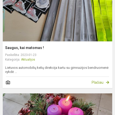
Saugus, kai matomas !
Paskelbta: 2023-01-23
Kategorija:
Aktualijos
Lietuvos automobilių kelių direkcija kartu su gimnazijos bendruomenė
vykdė ...
Plačiau
A
m
g