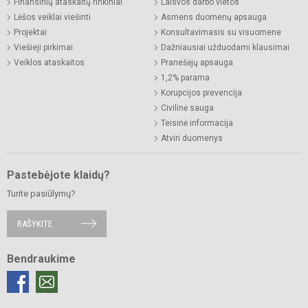
Finansinių ataskaitų rinkiniai
Laisvos darbo vietos
Lėšos veiklai viešinti
Asmens duomenų apsauga
Projektai
Konsultavimasis su visuomene
Viešieji pirkimai
Dažniausiai užduodami klausimai
Veiklos ataskaitos
Pranešėjų apsauga
1,2% parama
Korupcijos prevencija
Civilinė sauga
Teisinė informacija
Atviri duomenys
Pastebėjote klaidų?
Turite pasiūlymų?
RAŠYKITE
Bendraukime