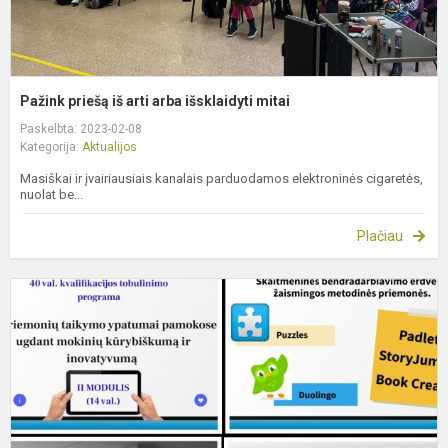
Pažink priešą iš arti arba išsklaidyti mitai
Paskelbta: 2023-02-08
Kategorija:
Aktualijos
Masiškai ir įvairiausiais kanalais parduodamos elektroninės cigaretės,
nuolat be...
Plačiau
I
k
t
p
m
g