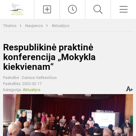
Paieška
Men
Titulinis
Naujienos
Aktualijos
Respublikinė praktinė
konferencija „Mokykla
kiekvienam“
Paskelbė : Dainius Vaitkevičius
Paskelbta: 2023-02-17
Kategorija:
Aktualijos