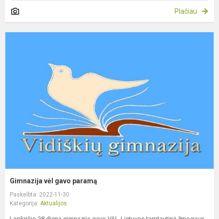
Plačiau
G
v
g
p
Gimnazija vėl gavo paramą
Paskelbta: 2022-11-30
Kategorija:
Aktualijos
Lapkričio 28 dieną gimnazija gavo VšĮ „Lietuvos tarptautinė žmogaus