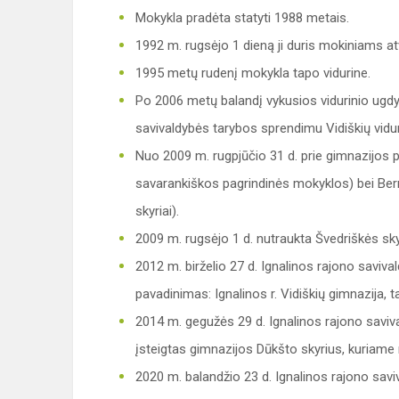
Mokykla pradėta statyti 1988 metais.
1992 m. rugsėjo 1 dieną ji duris mokiniams a
1995 metų rudenį mokykla tapo vidurine.
Po 2006 metų balandį vykusios vidurinio ugd
savivaldybės tarybos sprendimu Vidiškių vidu
Nuo 2009 m. rugpjūčio 31 d. prie gimnazijos pr
savarankiškos pagrindinės mokyklos) bei Ber
skyriai).
2009 m. rugsėjo 1 d. nutraukta Švedriškės sky
2012 m. birželio 27 d. Ignalinos rajono saviv
pavadinimas: Ignalinos r. Vidiškių gimnazija, 
2014 m. gegužės 29 d. Ignalinos rajono saviva
įsteigtas gimnazijos Dūkšto skyrius, kuriame 
2020 m. balandžio 23 d. Ignalinos rajono saviv