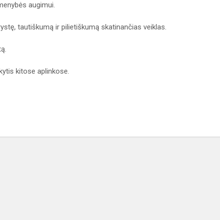
smenybės augimui.
ystę, tautiškumą ir pilietiškumą skatinančias veiklas.
ą.
tis kitose aplinkose.