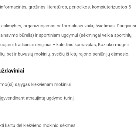
informacinės, grožinės literatūros, periodikos, kompiuterizuotos 5
jos galimybes, organizuojamas neformalusis vaikų švietimas. Daugiaus
ainavimo būrelis) ir sportiniam ugdymui (sėkmingai veikia sportinių
izuojami tradiciniai renginiai – kalėdinis karnavalas, Kaziuko mugė ir
ių, bet ir buvusių mokinių, svečių iš kitų rajono seniūnijų dėmesio.
uždaviniai
dymo(si) sąlygas kiekvienam mokiniui.
įgyvendinant atnaujintą ugdymo turinį.
ikti kartu dėl kiekvieno mokinio sėkmės.