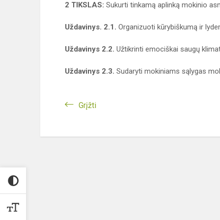
2 TIKSLAS:
Sukurti tinkamą aplinką mokinio a
Uždavinys. 2.1.
Organizuoti kūrybiškumą ir lyder
Uždavinys 2.2.
Užtikrinti emociškai saugų klimat
Uždavinys 2.3.
Sudaryti mokiniams sąlygas moky
Grįžti