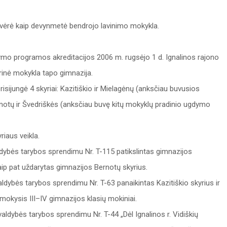
tvėrė kaip devynmetė bendrojo lavinimo mokykla.
ymo programos akreditacijos 2006 m. rugsėjo 1 d. Ignalinos rajono
rinė mokykla tapo gimnazija.
isijungė 4 skyriai: Kazitiškio ir Mielagėnų (anksčiau buvusios
notų ir Švedriškės (anksčiau buvę kitų mokyklų pradinio ugdymo
riaus veikla.
aldybės tarybos sprendimu Nr. T-115 patikslintas gimnazijos
taip pat uždarytas gimnazijos Bernotų skyrius.
ldybės tarybos sprendimu Nr. T-63 panaikintas Kazitiškio skyrius ir
mokysis III–IV gimnazijos klasių mokiniai.
aldybės tarybos sprendimu Nr. T-44 „Dėl Ignalinos r. Vidiškių