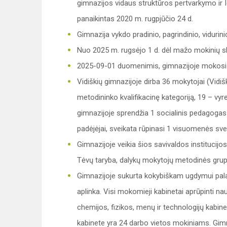
gimnazijos vidaus struktūros pertvarkymo ir I
panaikintas 2020 m. rugpjūčio 24 d.
Gimnazija vykdo pradinio, pagrindinio, viduri
Nuo 2025 m. rugsėjo 1 d. dėl mažo mokinių s
2025-09-01 duomenimis, gimnazijoje mokosi
Vidiškių gimnazijoje dirba 36 mokytojai (Vidiš
metodininko kvalifikacinę kategoriją, 19 – vy
gimnazijoje sprendžia 1 socialinis pedagoga
padėjėjai, sveikata rūpinasi 1 visuomenės svei
Gimnazijoje veikia šios savivaldos institucijo
Tėvų taryba, dalykų mokytojų metodinės grup
Gimnazijoje sukurta kokybiškam ugdymui pala
aplinka. Visi mokomieji kabinetai aprūpinti nau
chemijos, fizikos, menų ir technologijų kabinet
kabinete yra 24 darbo vietos mokiniams. Gim