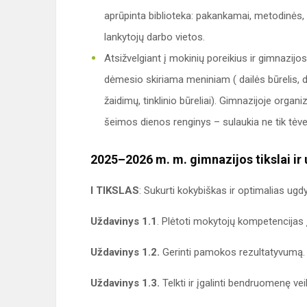
aprūpinta biblioteka: pakankamai, metodinės, 
lankytojų darbo vietos.
Atsižvelgiant į mokinių poreikius ir gimnazi
dėmesio skiriama meniniam ( dailės būrelis, d
žaidimų, tinklinio būreliai). Gimnazijoje organ
šeimos dienos renginys – sulaukia ne tik tėvel
2025–2026 m. m. gimnazijos tikslai ir 
I TIKSLAS
: Sukurti kokybiškas ir optimalias ug
Uždavinys 1.1
. Plėtoti mokytojų kompetencijas 
Uždavinys 1.2.
Gerinti pamokos rezultatyvumą.
Uždavinys 1.3.
Telkti ir įgalinti bendruomenę ve