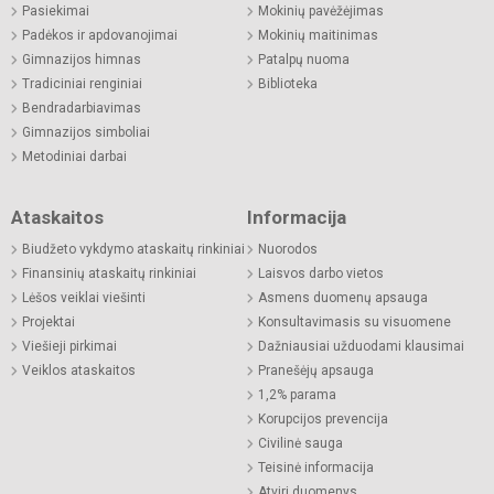
Pasiekimai
Mokinių pavėžėjimas
Padėkos ir apdovanojimai
Mokinių maitinimas
Gimnazijos himnas
Patalpų nuoma
Tradiciniai renginiai
Biblioteka
Bendradarbiavimas
Gimnazijos simboliai
Metodiniai darbai
Ataskaitos
Informacija
Biudžeto vykdymo ataskaitų rinkiniai
Nuorodos
Finansinių ataskaitų rinkiniai
Laisvos darbo vietos
Lėšos veiklai viešinti
Asmens duomenų apsauga
Projektai
Konsultavimasis su visuomene
Viešieji pirkimai
Dažniausiai užduodami klausimai
Veiklos ataskaitos
Pranešėjų apsauga
1,2% parama
Korupcijos prevencija
Civilinė sauga
Teisinė informacija
Atviri duomenys