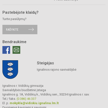
Pastebėjote klaidų?
Turite pasiūlymų?
RAŠYKITE
Bendraukime
Steigėjas
Ignalinos rajono savivaldybė
Ignalinos r. Vidiškių gimnazija
Savivaldybės biudžetinė įstaiga
Ignalinos g. 1A, Vidiškių k., Vidiškių sen., 30234 Ignalinos r. sav.
Tel./ faks.
(0 386) 46 337
El. p.
mokykla@vidiskiu.ignalina.lm.lt
Duomenys kaupiami ir saugomi