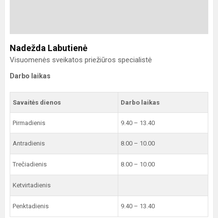
Nadežda Labutienė
Visuomenės sveikatos priežiūros specialistė
Darbo laikas
Savaitės dienos
Darbo laikas
Pirmadienis
9.40 – 13.40
Antradienis
8.00 – 10.00
Trečiadienis
8.00 – 10.00
Ketvirtadienis
Penktadienis
9.40 – 13.40