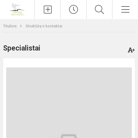
Paieška
Men
Titulinis
Struktūra ir kontaktai
Specialistai