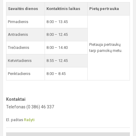
Savaitės dienos
Kontaktinis laikas
Pietų pertrauka
Pirmadienis
8.00 – 13.45
Antradienis
8.00 – 12.45
Pietauja pertraukų
Trečiadienis
8.00 – 14.40
tarp pamokų metu.
Ketvirtadienis
8.55 – 12.45
Penktadienis
8.00 – 8.45
Kontaktai
Telefonas (0 386) 46 337
El. paštas
Rašyti