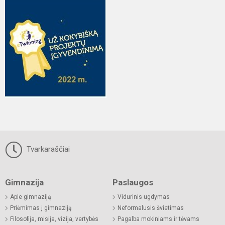
Tvarkaraščiai
Gimnazija
Paslaugos
Apie gimnaziją
Vidurinis ugdymas
Priėmimas į gimnaziją
Neformalusis švietimas
Filosofija, misija, vizija, vertybės
Pagalba mokiniams ir tėvams