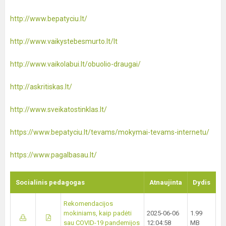
http://www.bepatyciu.lt/
http://www.vaikystebesmurto.lt/lt
http://www.vaikolabui.lt/obuolio-draugai/
http://askritiskas.lt/
http://www.sveikatostinklas.lt/
https://www.bepatyciu.lt/tevams/mokymai-tevams-internetu/
https://www.pagalbasau.lt/
Socialinis pedagogas
Atnaujinta
Dydis
Rekomendacijos
mokiniams, kaip padėti
2025-06-06
1.99
sau COVID-19 pandemijos
12:04:58
MB