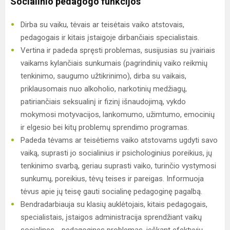
Socialinio pedagogo funkcijos
Dirba su vaiku, tėvais ar teisėtais vaiko atstovais,
pedagogais ir kitais įstaigoje dirbančiais specialistais.
Vertina ir padeda spręsti problemas, susijusias su įvairiais
vaikams kylančiais sunkumais (pagrindinių vaiko reikmių
tenkinimo, saugumo užtikrinimo), dirba su vaikais,
priklausomais nuo alkoholio, narkotinių medžiagų,
patiriančiais seksualinį ir fizinį išnaudojimą, vykdo
mokymosi motyvacijos, lankomumo, užimtumo, emocinių
ir elgesio bei kitų problemų sprendimo programas.
Padeda tėvams ar teisėtiems vaiko atstovams ugdyti savo
vaiką, suprasti jo socialinius ir psichologinius poreikius, jų
tenkinimo svarbą, geriau suprasti vaiko, turinčio vystymosi
sunkumų, poreikius, tėvų teises ir pareigas. Informuoja
tėvus apie jų teisę gauti socialinę pedagoginę pagalbą.
Bendradarbiauja su klasių auklėtojais, kitais pedagogais,
specialistais, įstaigos administracija sprendžiant vaikų