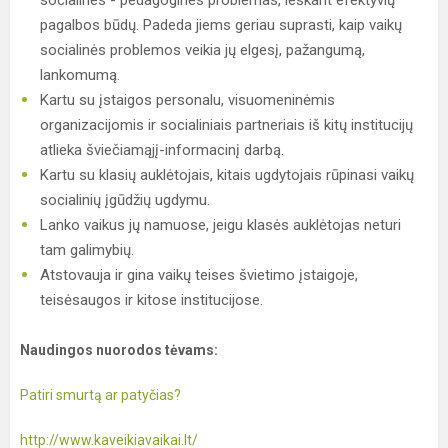
socialines - pedagogines problemas, ieškant efektyvių
pagalbos būdų. Padeda jiems geriau suprasti, kaip vaikų
socialinės problemos veikia jų elgesį, pažangumą,
lankomumą.
Kartu su įstaigos personalu, visuomeninėmis
organizacijomis ir socialiniais partneriais iš kitų institucijų
atlieka šviečiamąjį-informacinį darbą.
Kartu su klasių auklėtojais, kitais ugdytojais rūpinasi vaikų
socialinių įgūdžių ugdymu.
Lanko vaikus jų namuose, jeigu klasės auklėtojas neturi
tam galimybių.
Atstovauja ir gina vaikų teises švietimo įstaigoje,
teisėsaugos ir kitose institucijose.
Naudingos nuorodos tėvams:
Patiri smurtą ar patyčias?
http://www.kaveikiavaikai.lt/