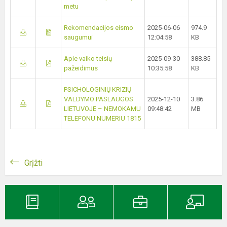
metu
Rekomendacijos eismo
2025-06-06
974.9
saugumui
12:04:58
KB
Apie vaiko teisių
2025-09-30
388.85
pažeidimus
10:35:58
KB
PSICHOLOGINIŲ KRIZIŲ
VALDYMO PASLAUGOS
2025-12-10
3.86
LIETUVOJE – NEMOKAMU
09:48:42
MB
TELEFONU NUMERIU 1815
Grįžti