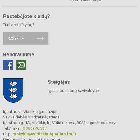
Pastebėjote klaidų?
Turite pasiūlymų?
RAŠYKITE
Bendraukime
Steigėjas
Ignalinos rajono savivaldybė
Ignalinos r. Vidiškių gimnazija
Savivaldybės biudžetinė įstaiga
Ignalinos g. 1A, Vidiškių k., Vidiškių sen., 30234 Ignalinos r. sav.
Tel./ faks.
(0 386) 46 337
El. p.
mokykla@vidiskiu.ignalina.lm.lt
Duomenys kaupiami ir saugomi