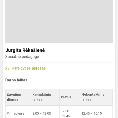
Jurgita Rėkašienė
Socialinė pedagogė
Pareigybės aprašas
Darbo laikas
Nekontaktinis
Savaitės
Kontaktinis
Pietūs
dienos
laikas
laikas
12.00 –
Pirmadienis
8.00 – 12.00
12.45 – 16.15
12.45