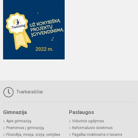
Tvarkaraščiai
Gimnazija
Paslaugos
Apie gimnaziją
Vidurinis ugdymas
Priėmimas į gimnaziją
Neformalusis švietimas
Filosofija, misija, vizija, vertybės
Pagalba mokiniams ir tėvams