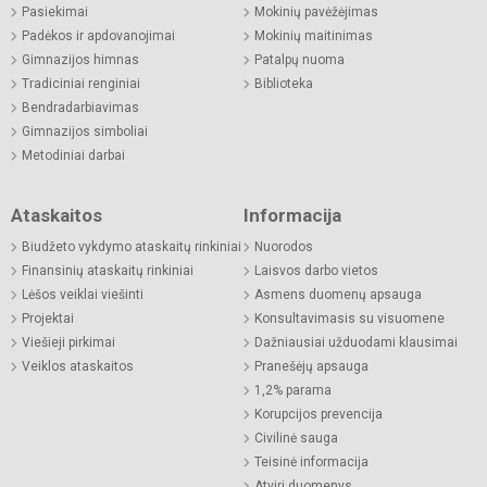
Pasiekimai
Mokinių pavėžėjimas
Padėkos ir apdovanojimai
Mokinių maitinimas
Gimnazijos himnas
Patalpų nuoma
Tradiciniai renginiai
Biblioteka
Bendradarbiavimas
Gimnazijos simboliai
Metodiniai darbai
Ataskaitos
Informacija
Biudžeto vykdymo ataskaitų rinkiniai
Nuorodos
Finansinių ataskaitų rinkiniai
Laisvos darbo vietos
Lėšos veiklai viešinti
Asmens duomenų apsauga
Projektai
Konsultavimasis su visuomene
Viešieji pirkimai
Dažniausiai užduodami klausimai
Veiklos ataskaitos
Pranešėjų apsauga
1,2% parama
Korupcijos prevencija
Civilinė sauga
Teisinė informacija
Atviri duomenys