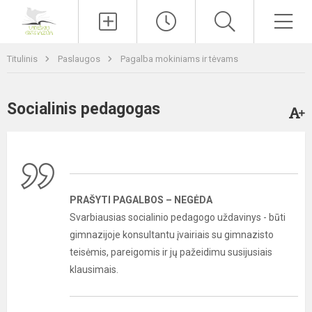
Paieška
Men
Titulinis
Paslaugos
Pagalba mokiniams ir tėvams
Socialinis pedagogas
PRAŠYTI PAGALBOS – NEGĖDA
Svarbiausias socialinio pedagogo uždavinys - būti
gimnazijoje konsultantu įvairiais su gimnazisto
teisėmis, pareigomis ir jų pažeidimu susijusiais
klausimais.