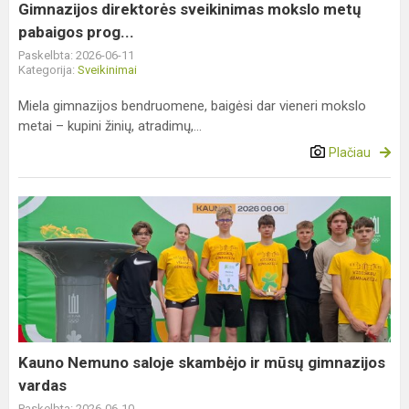
Gimnazijos direktorės sveikinimas mokslo metų
pabaigos prog...
Paskelbta: 2026-06-11
Kategorija:
Sveikinimai
Miela gimnazijos bendruomene, baigėsi dar vieneri mokslo
metai – kupini žinių, atradimų,...
Plačiau
Kauno
Nemuno
saloje
skambėjo
ir
mūsų
gimnazijos
vardas
Kauno Nemuno saloje skambėjo ir mūsų gimnazijos
vardas
Paskelbta: 2026-06-10