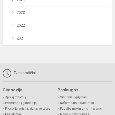
2023
2022
2021
Tvarkaraščiai
Gimnazija
Paslaugos
Apie gimnaziją
Vidurinis ugdymas
Priėmimas į gimnaziją
Neformalusis švietimas
Filosofija, misija, vizija, vertybės
Pagalba mokiniams ir tėvams
Pasiekimai
Mokinių pavėžėjimas