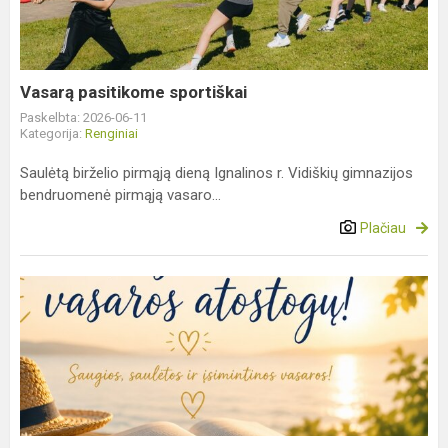
Vasarą pasitikome sportiškai
Paskelbta: 2026-06-11
Kategorija:
Renginiai
Saulėtą birželio pirmąją dieną Ignalinos r. Vidiškių gimnazijos
bendruomenė pirmąją vasaro...
Plačiau
Gimnazijos
direktorės
sveikinimas
mokslo
metų
pabaigos
prog...