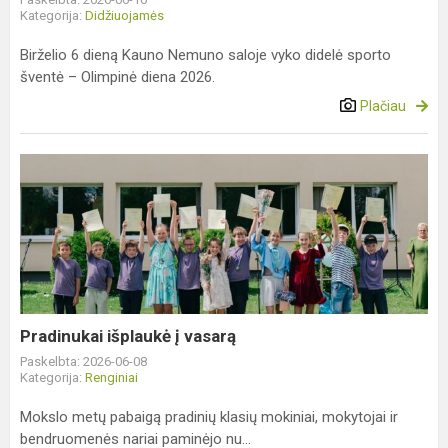
Kategorija:
Didžiuojamės
Birželio 6 dieną Kauno Nemuno saloje vyko didelė sporto
šventė – Olimpinė diena 2026.
Plačiau
Pradinukai
išplaukė
į
vasarą
Pradinukai išplaukė į vasarą
Paskelbta: 2026-06-08
Kategorija:
Renginiai
Mokslo metų pabaigą pradinių klasių mokiniai, mokytojai ir
bendruomenės nariai paminėjo nu...