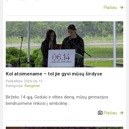
Plačiau
Kol
atsimename
–
tol
jie
gyvi
mūsų
širdyse
Kol atsimename – tol jie gyvi mūsų širdyse
Paskelbta: 2026-06-15
Kategorija:
Renginiai
Birželio 14-ąją, Gedulo ir vilties dieną, mūsų gimnazijos
bendruomenė rinkosi į simbolinę...
Plačiau