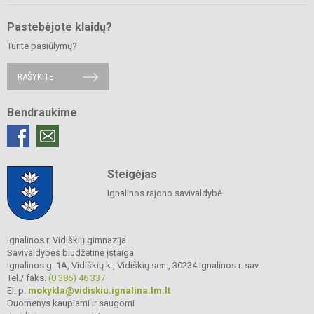
Pastebėjote klaidų?
Turite pasiūlymų?
RAŠYKITE
Bendraukime
Steigėjas
Ignalinos rajono savivaldybė
Ignalinos r. Vidiškių gimnazija
Savivaldybės biudžetinė įstaiga
Ignalinos g. 1A, Vidiškių k., Vidiškių sen., 30234 Ignalinos r. sav.
Tel./ faks.
(0 386) 46 337
El. p.
mokykla@vidiskiu.ignalina.lm.lt
Duomenys kaupiami ir saugomi