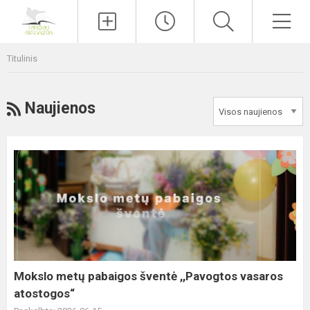
Paieška
Men
Titulinis
RSS
Naujienos
Mokslo
metų
pabaigos
šventė
,,Pavogtos
vasaros
atostogos“
Mokslo metų pabaigos šventė ,,Pavogtos vasaros
atostogos“