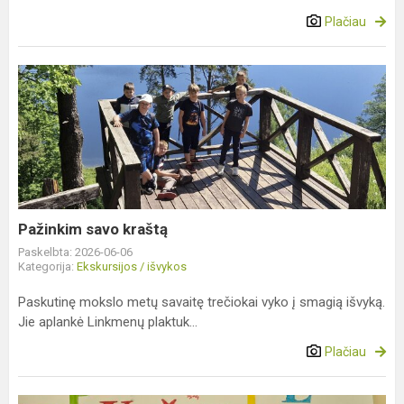
Plačiau
Pažinkim
savo
kraštą
Pažinkim savo kraštą
Paskelbta: 2026-06-06
Kategorija:
Ekskursijos / išvykos
Paskutinę mokslo metų savaitę trečiokai vyko į smagią išvyką.
Jie aplankė Linkmenų plaktuk...
Plačiau