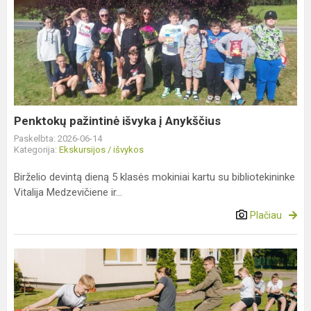
Penktokų
pažintinė
išvyka
į
Anykščius
Penktokų pažintinė išvyka į Anykščius
Paskelbta: 2026-06-14
Kategorija:
Ekskursijos / išvykos
Birželio devintą dieną 5 klasės mokiniai kartu su bibliotekininke
Vitalija Medzevičiene ir...
Plačiau
Vasarą
pasitikome
sportiškai