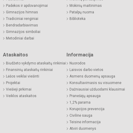
Padėkos ir apdovanojimai
Mokinių maitinimas
Gimnazijos himnas
Patalpų nuoma
Tradiciniai renginiai
Biblioteka
Bendradarbiavimas
Gimnazijos simboliai
Metodiniai darbai
Ataskaitos
Informacija
Biudžeto vykdymo ataskaitų rinkiniai
Nuorodos
Finansinių ataskaitų rinkiniai
Laisvos darbo vietos
Lėšos veiklai viešinti
Asmens duomenų apsauga
Projektai
Konsultavimasis su visuomene
Viešieji pirkimai
Dažniausiai užduodami klausimai
Veiklos ataskaitos
Pranešėjų apsauga
1,2% parama
Korupcijos prevencija
Civilinė sauga
Teisinė informacija
Atviri duomenys