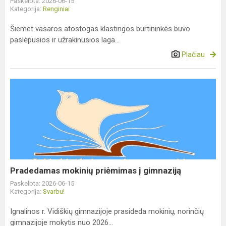
Paskelbta: 2026-06-15
Kategorija:
Renginiai
Šiemet vasaros atostogas klastingos burtininkės buvo
paslėpusios ir užrakinusios laga...
Plačiau
Pradedamas
mokinių
priėmimas
į
gimnaziją
Pradedamas mokinių priėmimas į gimnaziją
Paskelbta: 2026-06-15
Kategorija:
Svarbu!
Ignalinos r. Vidiškių gimnazijoje prasideda mokinių, norinčių
gimnazijoje mokytis nuo 2026...