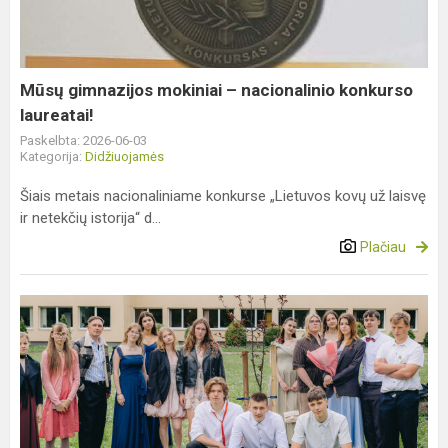
nacionalinio
konkurso
laureatai!
Mūsų gimnazijos mokiniai – nacionalinio konkurso
laureatai!
Paskelbta: 2026-06-03
Kategorija:
Didžiuojamės
Šiais metais nacionaliniame konkurse „Lietuvos kovų už laisvę
ir netekčių istorija“ d...
Plačiau
XXXI
laidos
abiturientams
nuskambėjo
paskutinis
skambutis