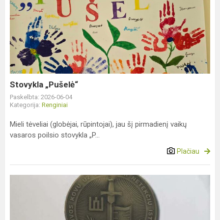
Stovykla
„Pušelė“
Stovykla „Pušelė“
Paskelbta: 2026-06-04
Kategorija:
Renginiai
Mieli tėveliai (globėjai, rūpintojai), jau šį pirmadienį vaikų
vasaros poilsio stovykla „P...
Plačiau
Mūsų
gimnazijos
mokiniai
–