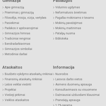
Gimnazija
Paslaugos
Apie gimnaziją
Vidurinis ugdymas
Priėmimas į gimnaziją
Neformalusis švietimas
Filosofija, misija, vizija, vertybės
Pagalba mokiniams ir tėvams
Pasiekimai
Mokinių pavėžėjimas
Padėkos ir apdovanojimai
Mokinių maitinimas
Gimnazijos himnas
Patalpų nuoma
Tradiciniai renginiai
Biblioteka
Bendradarbiavimas
Gimnazijos simboliai
Metodiniai darbai
Ataskaitos
Informacija
Biudžeto vykdymo ataskaitų rinkiniai
Nuorodos
Finansinių ataskaitų rinkiniai
Laisvos darbo vietos
Lėšos veiklai viešinti
Asmens duomenų apsauga
Projektai
Konsultavimasis su visuomene
Viešieji pirkimai
Dažniausiai užduodami klausimai
Veiklos ataskaitos
Pranešėjų apsauga
1,2% parama