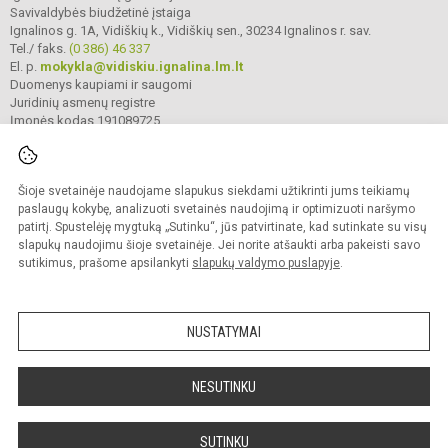
Savivaldybės biudžetinė įstaiga
Ignalinos g. 1A, Vidiškių k., Vidiškių sen., 30234 Ignalinos r. sav.
Tel./ faks.
(0 386) 46 337
El. p.
mokykla@vidiskiu.ignalina.lm.lt
Duomenys kaupiami ir saugomi
Juridinių asmenų registre
Įmonės kodas 191089725
Šioje svetainėje naudojame slapukus siekdami užtikrinti jums teikiamų
© 2025. Ignalinos r. Vidiškių gimnazija. Visos teisės saugomos.
Kopijuoti turinį be raštiško gimnazijos sutikimo griežtai draudžiama.
paslaugų kokybę, analizuoti svetainės naudojimą ir optimizuoti naršymo
patirtį. Spustelėję mygtuką „Sutinku“, jūs patvirtinate, kad sutinkate su visų
Prieinamumo paraiška
Slapukų valdymas
slapukų naudojimu šioje svetainėje. Jei norite atšaukti arba pakeisti savo
sutikimus, prašome apsilankyti
slapukų valdymo puslapyje
.
Sumanus būdas atnaujinti
mokyklos interneto
svetainę
NUSTATYMAI
NESUTINKU
SUTINKU