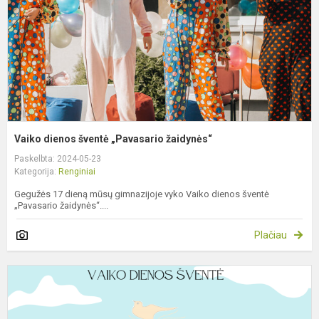
Vaiko dienos šventė „Pavasario žaidynės“
Paskelbta: 2024-05-23
Kategorija:
Renginiai
Gegužės 17 dieną mūsų gimnazijoje vyko Vaiko dienos šventė
„Pavasario žaidynės“....
Plačiau
K
į
v