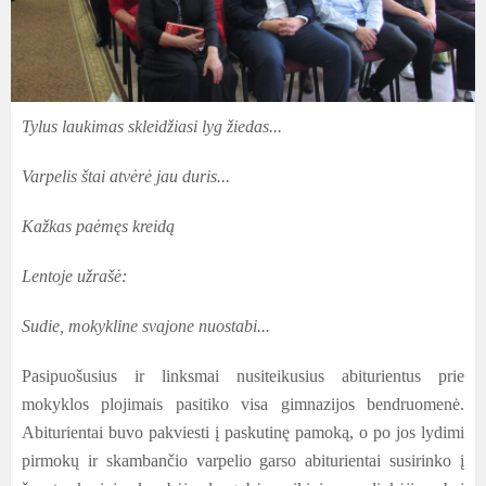
Tylus laukimas skleidžiasi lyg žiedas...
Varpelis štai atvėrė jau duris...
Kažkas paėmęs kreidą
Lentoje užrašė:
Sudie, mokykline svajone nuostabi...
Pasipuošusius ir linksmai nusiteikusius abiturientus prie
mokyklos plojimais pasitiko visa gimnazijos bendruomenė.
Abiturientai buvo pakviesti į paskutinę pamoką, o po jos lydimi
pirmokų ir skambančio varpelio garso abiturientai susirinko į