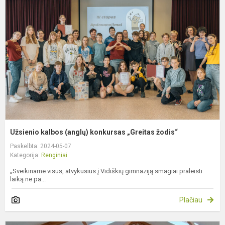
(
k
„
ž
Užsienio kalbos (anglų) konkursas „Greitas žodis“
Paskelbta: 2024-05-07
Kategorija:
Renginiai
„Sveikiname visus, atvykusius į Vidiškių gimnaziją smagiai praleisti
laiką ne pa...
Plačiau