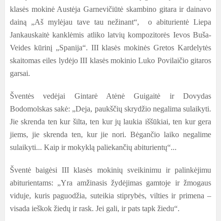
klasės mokinė Austėja Garnevičiūtė skambino gitara ir dainavo
dainą „Aš mylėjau tave tau nežinant“, o abiturientė Liepa
Jankauskaitė kanklėmis atliko latvių kompozitorės Ievos Buša-
Veides kūrinį „Spanija“. III klasės mokinės Gretos Kardelytės
skaitomas eiles lydėjo III klasės mokinio Luko Povilaičio gitaros
garsai.
Šventės vedėjai Gintarė Atėnė Guigaitė ir Dovydas
Bodomolskas sakė: „Deja, paukščių skrydžio negalima sulaikyti.
Jie skrenda ten kur šilta, ten kur jų laukia iššūkiai, ten kur gera
jiems, jie skrenda ten, kur jie nori. Bėgančio laiko negalime
sulaikyti... Kaip ir mokyklą paliekančių abiturientų“...
Šventė baigėsi III klasės mokinių sveikinimu ir palinkėjimu
abiturientams: „Yra amžinasis žydėjimas gamtoje ir žmogaus
viduje, kuris paguodžia, suteikia stiprybės, vilties ir primena –
visada ieškok žiedų ir rask. Jei gali, ir pats tapk žiedu“.