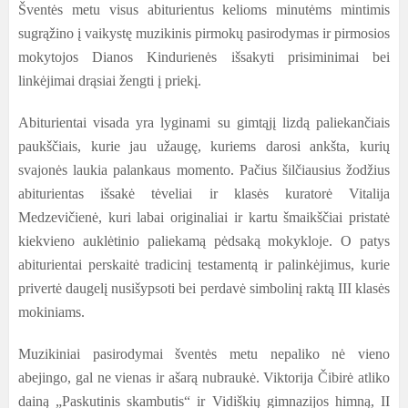
Šventės metu visus abiturientus
kelioms minutėms mintimis
sugrąžino į vaikystę muzikinis pirmokų pasirodymas ir pirmosios
mokytojos Dianos Kindurienės išsakyti prisiminimai bei
linkėjimai drąsiai žengti į priekį.
Abiturientai visada yra lyginami su gimtąjį lizdą paliekančiais
paukščiais, kurie jau užaugę, kuriems darosi ankšta, kurių
svajonės laukia palankaus momento. Pačius šilčiausius žodžius
abiturientas išsakė tėveliai ir klasės kuratorė Vitalija
Medzevičienė, kuri labai originaliai ir kartu šmaikščiai pristatė
kiekvieno auklėtinio paliekamą pėdsaką mokykloje. O patys
abiturientai perskaitė tradicinį testamentą ir palinkėjimus, kurie
privertė daugelį nusišypsoti bei perdavė simbolinį raktą III klasės
mokiniams.
Muzikiniai pasirodymai šventės metu nepaliko nė vieno
abejingo, gal ne vienas ir ašarą nubraukė. Viktorija Čibirė atliko
dainą „Paskutinis skambutis“ ir Vidiškių gimnazijos himną, II