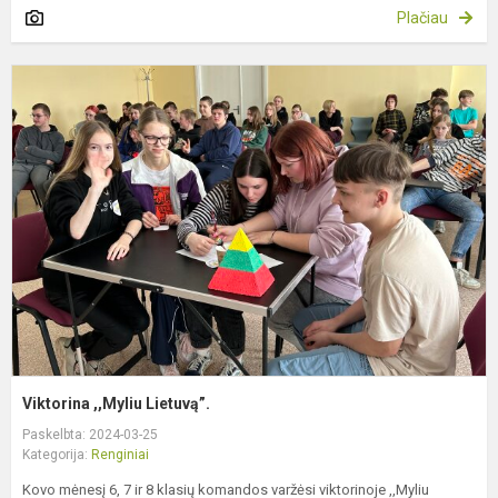
Plačiau
V
,
L
Viktorina ,,Myliu Lietuvą”.
Paskelbta: 2024-03-25
Kategorija:
Renginiai
Kovo mėnesį 6, 7 ir 8 klasių komandos varžėsi viktorinoje ,,Myliu