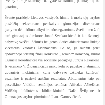
šventę, kurioje skambėjo daugybė sveikinimų, palinkėjimų bei
patarimų.
Šventė prasidėjo Lietuvos valstybės himnu ir mokytojų tarybos
posėdžių sekretoriaus perskaitytu gimnazijos direktoriaus
įsakymu dėl leidimo laikyti brandos egzaminus. Sveikinimo žodį
tarė gimnazijos direktorė Jūratė Sveikauskienė ir kiti šventėje
dalyvavę svečiai. Sėkmės bei geros kloties abiturientams linkėjo
vicemeras Vaidotas Židanavičius. Be to, jis saldžiu prizu
apdovanojo teisinių žinių konkurso „Temidė“ komandą, kurios
ilgametė koordinatorė yra socialinė pedagogė Jurgita Rėkašienė.
Iš vicemero V. Židanavičiaus rankų keliavo padėkos ir atminimo
dovanėlės mokiniams, kurie dalyvavo „Atliekų kultūros“
egzamine ir pasiekė aukštus rezultatus. Abiturientus taip pat
pasveikino Vidiškių seniūnijos seniūnas Alfredas Aškelėnas,
Vidiškių bibliotekos bibliotekininkė Dalė Švilpienė ir
Gimnazijos tarybos pirmininkė Joana Garnevičienė.