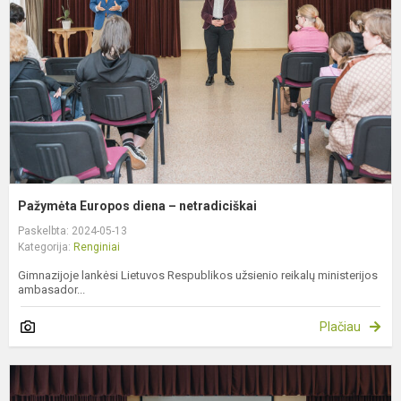
–
n
Pažymėta Europos diena – netradiciškai
Paskelbta: 2024-05-13
Kategorija:
Renginiai
Gimnazijoje lankėsi Lietuvos Respublikos užsienio reikalų ministerijos
ambasador...
Plačiau
U
k