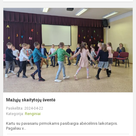
M
s
š
Mažųjų skaitytojų šventė
Paskelbta: 2024-04-22
Kategorija:
Renginiai
Kartu su pavasariu pirmokams pasibaigia abėcėlinis laikotarpis.
Pagaliau v...