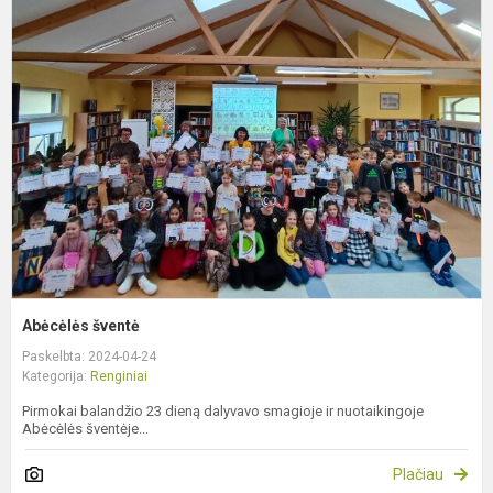
A
š
Abėcėlės šventė
Paskelbta: 2024-04-24
Kategorija:
Renginiai
Pirmokai balandžio 23 dieną dalyvavo smagioje ir nuotaikingoje
Abėcėlės šventėje...
Plačiau