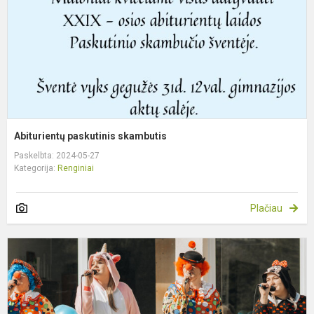
Abiturientų paskutinis skambutis
Paskelbta: 2024-05-27
Kategorija:
Renginiai
Plačiau
V
d
š
„
ž