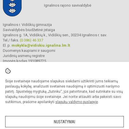
Ignalinos rajono savivaldybė
Ignalinos r. Vidiškių gimnazija
Savivaldybės biudžetinė įstaiga
Ignalinos g. 1A, Vidiškių k., Vidiškių sen., 30234 Ignalinos r. sav.
Tel./ faks.
(0 386) 46 337
El. p.
mokykla@vidiskiu.ignalina.lm.lt
Duomenys kaupiami ir saugomi
Juridinių asmenų registre
Įmonės kodas 191089725
Šioje svetainėje naudojame slapukus siekdami užtikrinti jums teikiamų
© 2025. Ignalinos r. Vidiškių gimnazija. Visos teisės saugomos.
Kopijuoti turinį be raštiško gimnazijos sutikimo griežtai draudžiama.
paslaugų kokybę, analizuoti svetainės naudojimą ir optimizuoti naršymo
patirtį. Spustelėję mygtuką „Sutinku“, jūs patvirtinate, kad sutinkate su visų
Prieinamumo paraiška
Slapukų valdymas
slapukų naudojimu šioje svetainėje. Jei norite atšaukti arba pakeisti savo
sutikimus, prašome apsilankyti
slapukų valdymo puslapyje
.
Sumanus būdas atnaujinti
mokyklos interneto
svetainę
NUSTATYMAI