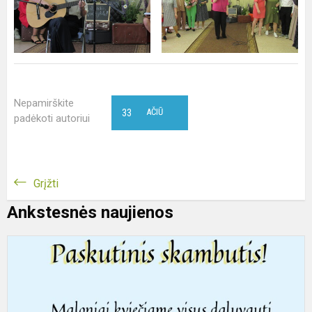
Nepamirškite
33
AČIŪ
padėkoti autoriui
Grįžti
Ankstesnės naujienos
A
p
s