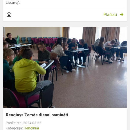
Lietuvą”.
Plačiau
R
Ž
d
p
Renginys Žemės dienai paminėti
Paskelbta: 2024-03-22
Kategorija:
Renginiai