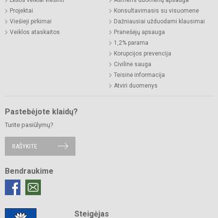
Projektai
Konsultavimasis su visuomene
Viešieji pirkimai
Dažniausiai užduodami klausimai
Veiklos ataskaitos
Pranešėjų apsauga
1,2% parama
Korupcijos prevencija
Civilinė sauga
Teisinė informacija
Atviri duomenys
Pastebėjote klaidų?
Turite pasiūlymų?
RAŠYKITE
Bendraukime
Steigėjas