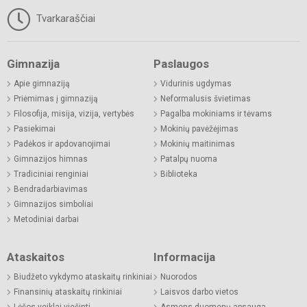
Tvarkaraščiai
Gimnazija
Paslaugos
Apie gimnaziją
Vidurinis ugdymas
Priėmimas į gimnaziją
Neformalusis švietimas
Filosofija, misija, vizija, vertybės
Pagalba mokiniams ir tėvams
Pasiekimai
Mokinių pavėžėjimas
Padėkos ir apdovanojimai
Mokinių maitinimas
Gimnazijos himnas
Patalpų nuoma
Tradiciniai renginiai
Biblioteka
Bendradarbiavimas
Gimnazijos simboliai
Metodiniai darbai
Ataskaitos
Informacija
Biudžeto vykdymo ataskaitų rinkiniai
Nuorodos
Finansinių ataskaitų rinkiniai
Laisvos darbo vietos
Lėšos veiklai viešinti
Asmens duomenų apsauga