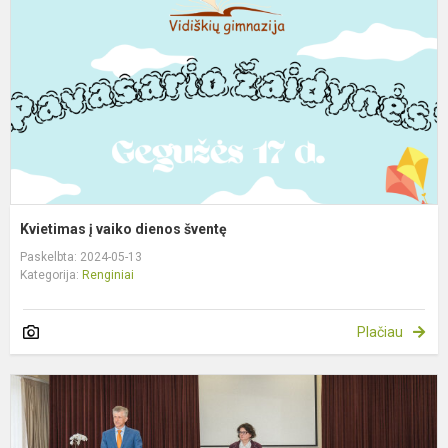
d
š
Kvietimas į vaiko dienos šventę
Paskelbta: 2024-05-13
Kategorija:
Renginiai
Plačiau
P
E
d