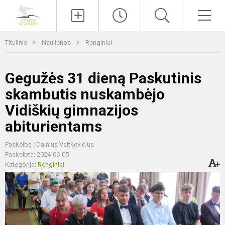
Paieška
Men
Titulinis
Naujienos
Renginiai
Gegužės 31 dieną Paskutinis
skambutis nuskambėjo
Vidiškių gimnazijos
abiturientams
Paskelbė : Dainius Vaitkevičius
Paskelbta: 2024-06-05
Kategorija:
Renginiai