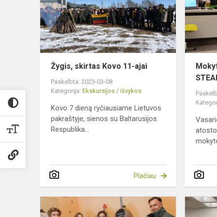
11-
ajai
Žygis, skirtas Kovo 11-ajai
Mokyt
STEA
Paskelbta: 2023-03-08
Kategorija:
Ekskursijos / išvykos
Paskelb
Kategor
Kovo 7 dieną ryčiausiame Lietuvos
pakraštyje, sienos su Baltarusijos
Vasari
Respublika...
atosto
mokytoj
Plačiau
Daryti
gera...