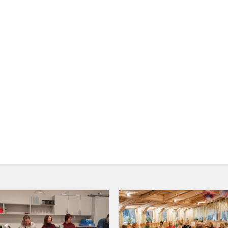
Mokytojai
lankėsi
Utenos