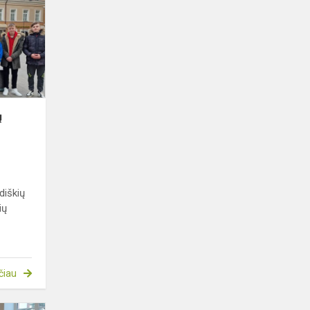
Vartų
atlaidų
mokinių
dienoje
ų
diškių
ių
čiau
STEAM