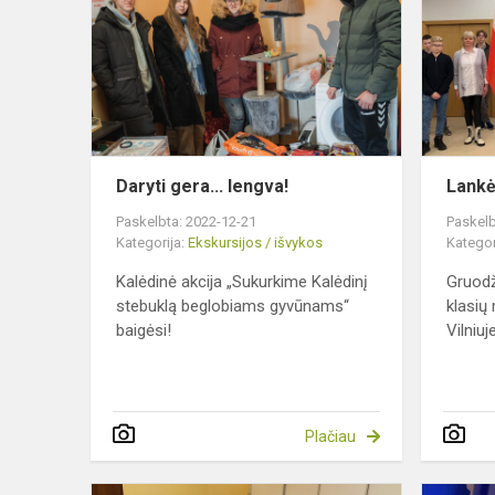
lengva!
Daryti gera... lengva!
Lankė
Paskelbta: 2022-12-21
Paskelb
Kategorija:
Ekskursijos / išvykos
Kategor
Kalėdinė akcija „Sukurkime Kalėdinį
Gruodž
stebuklą beglobiams gyvūnams“
klasių 
baigėsi!
Vilniuje
Plačiau
Technologij