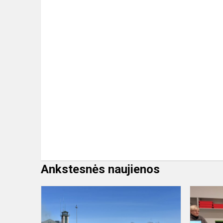
Ankstesnės naujienos
Žygis,
skirtas
Kovo