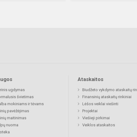
augos
Ataskaitos
rinis ugdymas
Biudžeto vykdymo ataskaitų rin
rmalusis švietimas
Finansinių ataskaitų rinkiniai
lba mokiniams ir tėvams
Lėšos veiklai viešinti
nių pavėžėjimas
Projektai
nių maitinimas
Viešieji pirkimai
alpų nuoma
Veiklos ataskaitos
ioteka