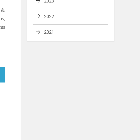
2023
 &
2022
ms,
ems
2021