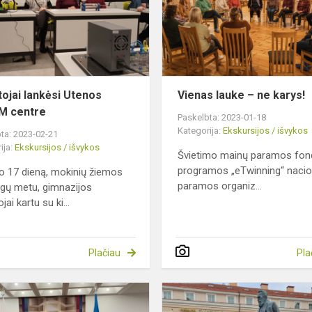
STEAM
centre
ojai lankėsi Utenos
Vienas lauke – ne karys!
M centre
Paskelbta: 2023-01-18
Kategorija:
Ekskursijos / išvykos
ta: 2023-02-21
ija:
Ekskursijos / išvykos
Švietimo mainų paramos fon
programos „eTwinning“ nacio
o 17 dieną, mokinių žiemos
paramos organiz...
gų metu, gimnazijos
ai kartu su ki...
Plačiau
Pla
Lankėmės
ir