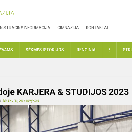
AZIJA
NISTRACINĖ INFORMACIJA
GIMNAZIJA
KONTAKTAI
DAUGIAU
TĖVAMS
SĖKMĖS ISTORIJOS
RENGINIAI
STR
rodoje KARJERA & STUDIJOS 2023
a:
Ekskursijos / išvykos