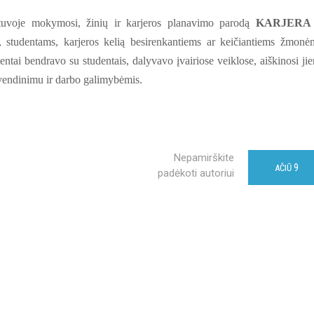
tuvoje mokymosi, žinių ir karjeros planavimo parodą
KARJERA
, studentams, karjeros kelią besirenkantiems ar keičiantiems žmonė
tai bendravo su studentais, dalyvavo įvairiose veiklose, aiškinosi ji
yvendinimu ir darbo galimybėmis.
Nepamirškite
9
AČIŪ
padėkoti autoriui