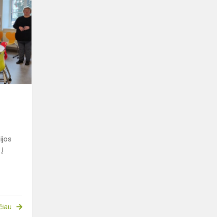
Utenoje
zijos
 į
čiau