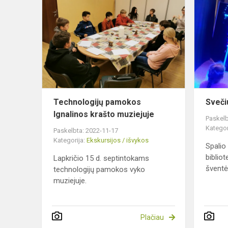
pamokos
Ignalinos
krašto
muziejuje
Technologijų pamokos
Sveči
Ignalinos krašto muziejuje
Paskelb
Kategor
Paskelbta: 2022-11-17
Kategorija:
Ekskursijos / išvykos
Spalio
bibliot
Lapkričio 15 d. septintokams
šventė 
technologijų pamokos vyko
muziejuje.
Plačiau