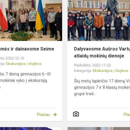
dainavome
Seime
mės ir dainavome Seime
Dalyvavome Aušros Vart
atlaidų mokinių dienoje
ta: 2022-12-13
ija:
Ekskursijos / išvykos
Paskelbta: 2022-11-22
Kategorija:
Ekskursijos / išvykos
io 7 dieną gimnazijos 6–III
mokiniai vyko į ekskursiją
Šių metų lapkričio 17 dieną Vi
.
gimnazijos 7 ir 8 klasių mokin
grupė trad...
Plačiau
Pla
ų
Svečiuose