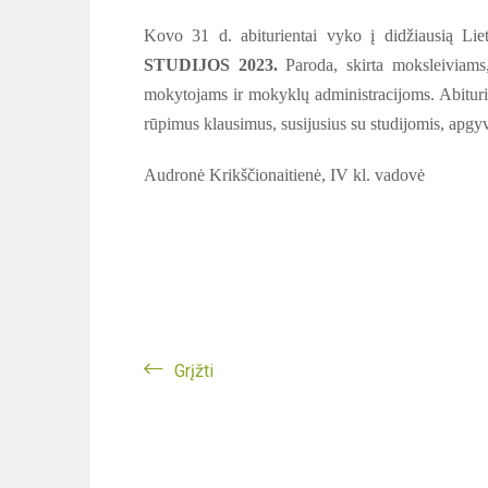
Kovo 31 d. abiturientai vyko į didžiausią Lie
STUDIJOS 2023.
Paroda, skirta moksleiviams
mokytojams ir mokyklų administracijoms. Abiturien
rūpimus klausimus, susijusius su studijomis, apg
Audronė Krikščionaitienė, IV kl. vadovė
Grįžti