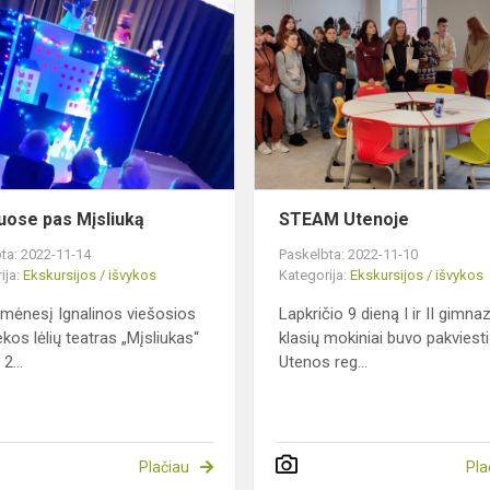
pas
Mįsliuką
uose pas Mįsliuką
STEAM Utenoje
ta: 2022-11-14
Paskelbta: 2022-11-10
ija:
Ekskursijos / išvykos
Kategorija:
Ekskursijos / išvykos
 mėnesį Ignalinos viešosios
Lapkričio 9 dieną I ir II gimna
ekos lėlių teatras „Mįsliukas“
klasių mokiniai buvo pakviesti
2...
Utenos reg...
Plačiau
Pla