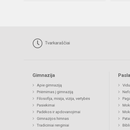
Tvarkaraščiai
Gimnazija
Pasl
Apie gimnaziją
Vidu
Priėmimas į gimnaziją
Nefo
Filosofija, misija, vizija, vertybės
Paga
Pasiekimai
Moki
Padėkos ir apdovanojimai
Moki
Gimnazijos himnas
Pat
Tradiciniai renginiai
Bibl