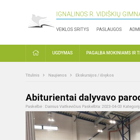
IGNALINOS R. VIDIŠKIŲ GIMN
VEIKLOS SRITYS
PASLAUGOS
ADMI
PRADŽIA
UGDYMAS
PAGALBA MOKINIAMS IR 
Titulinis
Naujienos
Ekskursijos / išvykos
Abiturientai dalyvavo pa
Paskelbė : Dainius Vaitkevičius
Paskelbta: 2023-04-03
Kategorij