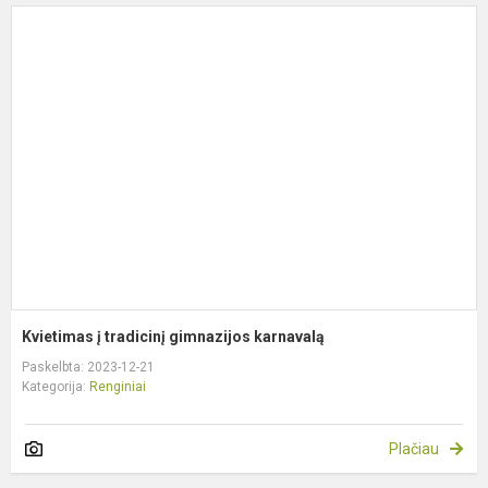
K
į
t
g
k
Kvietimas į tradicinį gimnazijos karnavalą
Paskelbta: 2023-12-21
Kategorija:
Renginiai
Plačiau