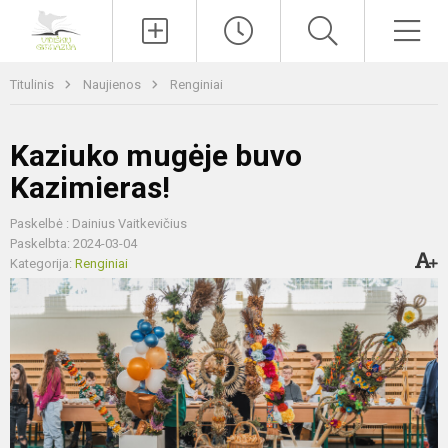
Paieška
Men
Titulinis
Naujienos
Renginiai
Kaziuko mugėje buvo
Kazimieras!
Paskelbė : Dainius Vaitkevičius
Paskelbta: 2024-03-04
Kategorija:
Renginiai