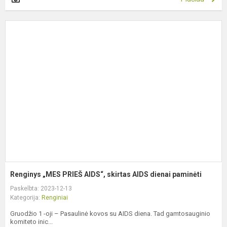
R
„
P
A
s
A
d
p
Renginys „MES PRIEŠ AIDS“, skirtas AIDS dienai paminėti
Paskelbta: 2023-12-13
Kategorija:
Renginiai
Gruodžio 1 -oji – Pasaulinė kovos su AIDS diena. Tad gamtosauginio
komiteto inic...