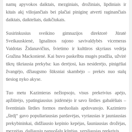
namų apyvokos daiktais, mezginiais, drožiniais, lipdiniais ir
kitais akį viliojančiais bei plačiai piniginę atverti raginančiais
daiktais, daikteliais, daikčiukais.
Susirinkusius sveikino gimnazijos direktorė Jūratė
Sveikauskienė, Ignalinos rajono savivaldybės vicemeras
Vaidotas Židanavičius, švietimo ir kultūros skyriaus vedėja
Gražina Mackonienė. Kai buvo paskelbta mugės pradžia, užvirė
tikrų tikriausia prekyba: kas derėjosi, kas nesiderėjo, pinigėliai
žvangėjo, džiaugsmo šūksniai skambėjo – prekės nuo stalų
tiesiog nyko akyse.
Tuo metu Kazimieras nežiopsojo, visus prekeivius apėjo,
apžiūrėjo, ypatingiausius įsidėmėjo ir savo širdies gabalėliais –
šventiniais širdies formos meduoliais apdovanojo. Kazimiero
„širdį“ gavo populiariausias pardavėjas, vyriausias ir jauniausias
prekybininkai, didžiausio kepinio kepėjas, šauniausias drožėjas,
mezgėjas, dailiausių papuošalų kūrėjas, versliausias prekeivis.