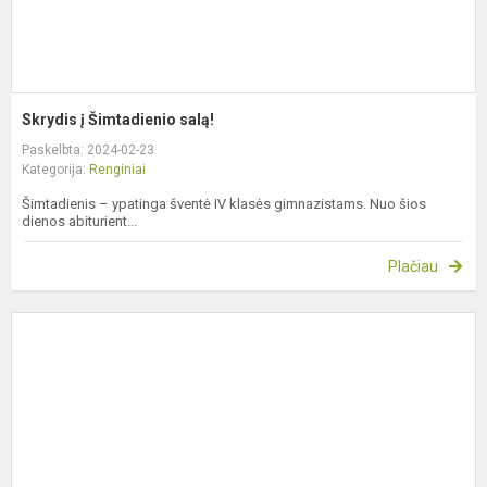
Skrydis į Šimtadienio salą!
Paskelbta: 2024-02-23
Kategorija:
Renginiai
Šimtadienis – ypatinga šventė IV klasės gimnazistams. Nuo šios
dienos abiturient...
Plačiau
„
t
m
L