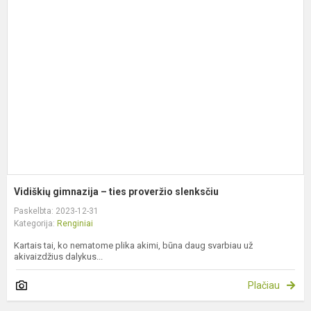
g
–
t
p
s
Vidiškių gimnazija – ties proveržio slenksčiu
Paskelbta: 2023-12-31
Kategorija:
Renginiai
Kartais tai, ko nematome plika akimi, būna daug svarbiau už
akivaizdžius dalykus...
Plačiau