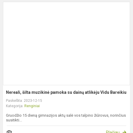
N
š
m
p
s
d
a
V
B
Nereali, šilta muzikinė pamoka su dainų atlikėju Vidu Bareikiu
Paskelbta: 2023-12-15
Kategorija:
Renginiai
Gruodžio 15 dieną gimnazijos aktų salė vos talpino žiūrovus, norinčius
susitikti...
Plačiau