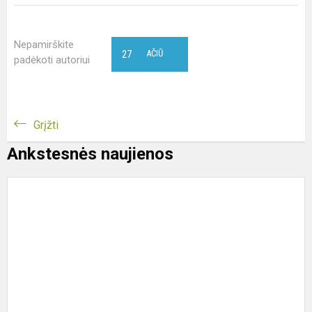
Nepamirškite
27
AČIŪ
padėkoti autoriui
Grįžti
Ankstesnės naujienos
S
į
Š
s