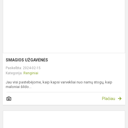
SMAGIOS UŽGAVĖNĖS
Paskelbta: 2024-02-15
Kategorija:
Renginiai
Jau visi pastebėjome, kaip kapsi varvekliai nuo namų stogų, kaip
maloniai šildo...
Plačiau
P
L
g