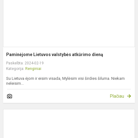
Paminėjome Lietuvos valstybės atkūrimo dieną
Paskelbta: 2024-02-19
Kategorija:
Renginiai
Su Lietuva ėjom ir eisim visada, Mylėsim visi širdies šiluma. Niekam
neleisim...
Plačiau
S
U