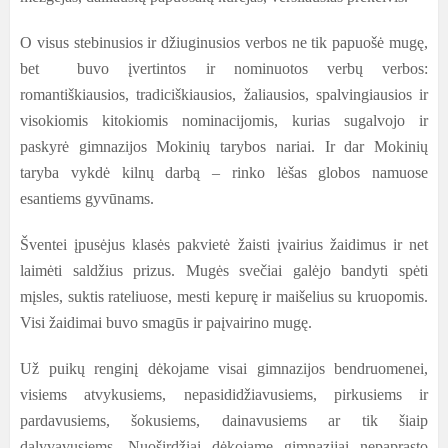
O visus stebinusios ir džiuginusios verbos ne tik papuošė mugę,
bet buvo įvertintos ir nominuotos verbų verbos:
romantiškiausios, tradiciškiausios, žaliausios, spalvingiausios ir
visokiomis kitokiomis nominacijomis, kurias sugalvojo ir
paskyrė gimnazijos Mokinių tarybos nariai. Ir dar Mokinių
taryba vykdė kilnų darbą – rinko lėšas globos namuose
esantiems gyvūnams.
Šventei įpusėjus klasės pakvietė žaisti įvairius žaidimus ir net
laimėti saldžius prizus. Mugės svečiai galėjo bandyti spėti
mįsles, suktis rateliuose, mesti kepurę ir maišelius su kruopomis.
Visi žaidimai buvo smagūs ir paįvairino mugę.
Už puikų renginį dėkojame visai gimnazijos bendruomenei,
visiems atvykusiems, nepasididžiavusiems, pirkusiems ir
pardavusiems, šokusiems, dainavusiems ar tik šiaip
dalyvavusiems. Nuoširdžiai dėkojame gimnazijai nepaprasto