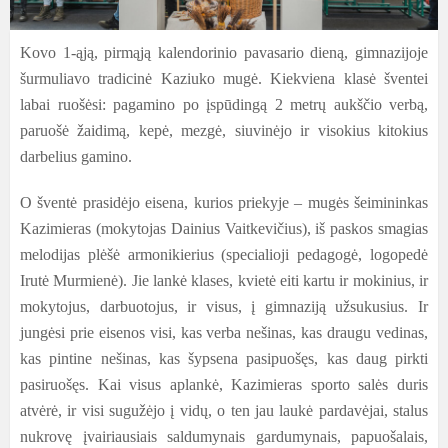
Kovo 1-ąją, pirmąją kalendorinio pavasario dieną, gimnazijoje
šurmuliavo tradicinė Kaziuko mugė. Kiekviena klasė šventei
labai ruošėsi: pagamino po įspūdingą 2 metrų aukščio verbą,
paruošė žaidimą, kepė, mezgė, siuvinėjo ir visokius kitokius
darbelius gamino.
O šventė prasidėjo eisena, kurios priekyje – mugės šeimininkas
Kazimieras (mokytojas Dainius Vaitkevičius), iš paskos smagias
melodijas plėšė armonikierius (specialioji pedagogė, logopedė
Irutė Murmienė). Jie lankė klases, kvietė eiti kartu ir mokinius, ir
mokytojus, darbuotojus, ir visus, į gimnaziją užsukusius. Ir
jungėsi prie eisenos visi, kas verba nešinas, kas draugu vedinas,
kas pintine nešinas, kas šypsena pasipuošęs, kas daug pirkti
pasiruošęs. Kai visus aplankė, Kazimieras sporto salės duris
atvėrė, ir visi sugužėjo į vidų, o ten jau laukė pardavėjai, stalus
nukrovę įvairiausiais saldumynais gardumynais, papuošalais,