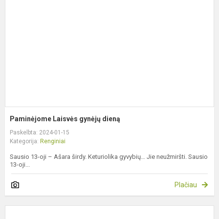
d
Paminėjome Laisvės gynėjų dieną
Paskelbta: 2024-01-15
Kategorija:
Renginiai
Sausio 13-oji – Ašara širdy. Keturiolika gyvybių… Jie neužmiršti. Sausio
13-oji...
Plačiau
V