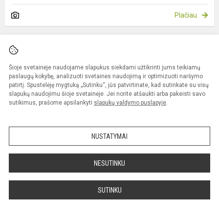
Plačiau
Šioje svetainėje naudojame slapukus siekdami užtikrinti jums teikiamų
paslaugų kokybę, analizuoti svetainės naudojimą ir optimizuoti naršymo
patirtį. Spustelėję mygtuką „Sutinku“, jūs patvirtinate, kad sutinkate su visų
slapukų naudojimu šioje svetainėje. Jei norite atšaukti arba pakeisti savo
sutikimus, prašome apsilankyti
slapukų valdymo puslapyje
.
Naujienų archyvas
NUSTATYMAI
2026
NESUTINKU
BIRŽELIS (13)
GEGUŽĖ (26)
SUTINKU
BALANDIS (20)
KOVAS (29)