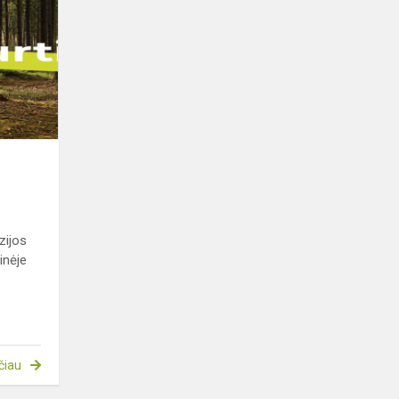
„Darom
2022“
zijos
inėje
čiau