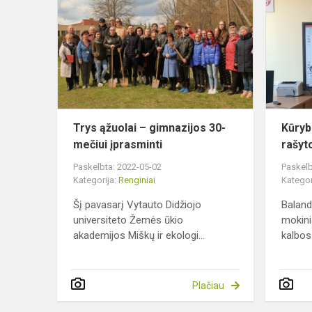
ąžuolai
–
gimnazijos
30-
mečiui
įprasminti
Trys ąžuolai – gimnazijos 30-
Kūryb
mečiui įprasminti
rašyt
Paskelbta: 2022-05-02
Paskelb
Kategorija:
Renginiai
Kategor
Šį pavasarį Vytauto Didžiojo
Balandž
universiteto Žemės ūkio
mokini
akademijos Miškų ir ekologi...
kalbos 
Plačiau