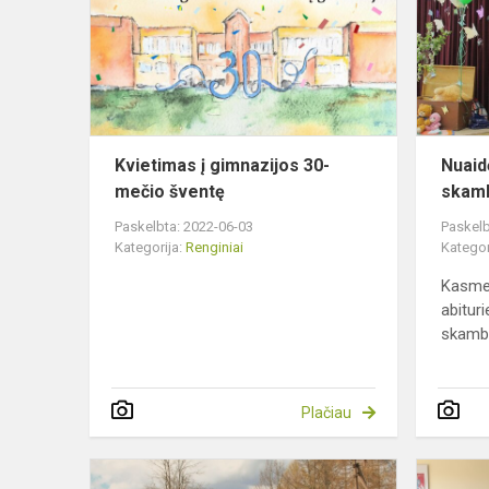
30-
mečio
šventę
Kvietimas į gimnazijos 30-
Nuaid
mečio šventę
skamb
Paskelbta: 2022-06-03
Paskelb
Kategorija:
Renginiai
Kategor
Kasme
abituri
skambu
Plačiau
Trys