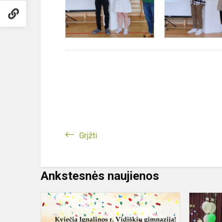
Grįžti
Ankstesnės naujienos
Kvietimas
į
gimnazijos