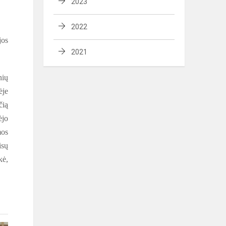
2023
2022
jos
2021
nių
ėje
čią
ėjo
mos
isų
kė,