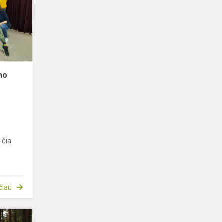
atgarsiai
mo
i
 čia
čiau
Akcija