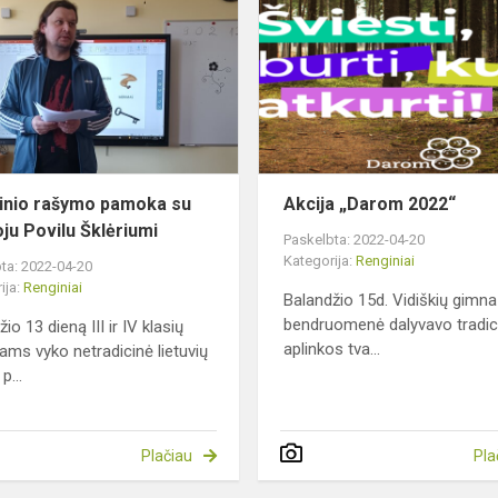
rašymo
pamoka
su
rašytoju
Povilu
Šklėriumi
inio rašymo pamoka su
Akcija „Darom 2022“
oju Povilu Šklėriumi
Paskelbta: 2022-04-20
Kategorija:
Renginiai
ta: 2022-04-20
ija:
Renginiai
Balandžio 15d. Vidiškių gimna
bendruomenė dalyvavo tradic
io 13 dieną III ir IV klasių
aplinkos tva...
ams vyko netradicinė lietuvių
p...
Plačiau
Pla