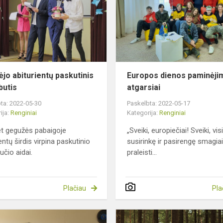
skambutis
ėjo abiturientų paskutinis
Europos dienos paminėji
utis
atgarsiai
ta: 2022-05-30
Paskelbta: 2022-05-17
ija:
Renginiai
Kategorija:
Renginiai
t gegužės pabaigoje
„Sveiki, europiečiai! Sveiki, vis
entų širdis virpina paskutinio
susirinkę ir pasirengę smagiai
čio aidai.
praleisti...
Plačiau
Pla
Kūrybinio