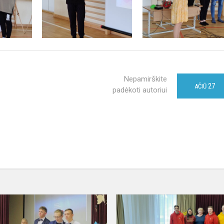
Nepamirškite
27
AČIŪ
padėkoti autoriui
Nuaidėjo
abiturientų
paskutinis