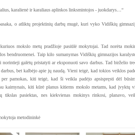
ralius, karalienė ir karaliaus aplinkos linksmintojos - juokdarys…“
pasaka, o atliktų projektinių darbų mugė, kuri vyko Vidiškių gimnazi
kuriuos mokslo metų pradžioje pasiūlė mokytojai. Tad norėta moki
yklos bendruomenei. Taip kilo sumanymas Vidiškių gimnazijos karalyst
norintieji galėtų pristatyti ar eksponuoti savo darbus. Tad birželio tre
s darbus, bet kalbėjo apie jų naudą. Vieni teigė, kad tokios veiklos pad
 per pamokas, kiti teigė, kad ši veikla padėjo apsispręsti dėl būsi
ti su kaimynais, kiti kūrė planus kitiems mokslo metams, kad įvyktų v
 tikslas pasiektas, nes kiekvienas mokinys rinkosi, planavo, vei
 mokytoja metodininkė