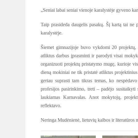
„Seniai labai seniai vienoje karalystėje gyveno ka
Taip prasideda daugelis pasakų. Šį kartą tai ne 
karalystėje.
Šiemet gimnazijoje buvo vykdomi 20 projektų, 
atliktus darbus įprasminti ir parodyti visai mok
organizuoti projektų pristatymo mugę, kurioje visi 
dieną mokiniai ne tik pristatė atliktus projektiniu
geriau suprasti tam tikras temas, ko nespėdavo
profesijos pasirinkimo, treti – padėjo susitaiky
laukiamas Karnavalas. Anot mokytojų, projektų
reflektavo.
Neringa Mudėnienė, lietuvių kalbos ir literatūros