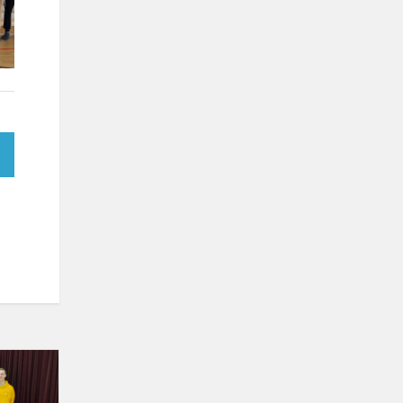
Europos
dienos
paminėjimo