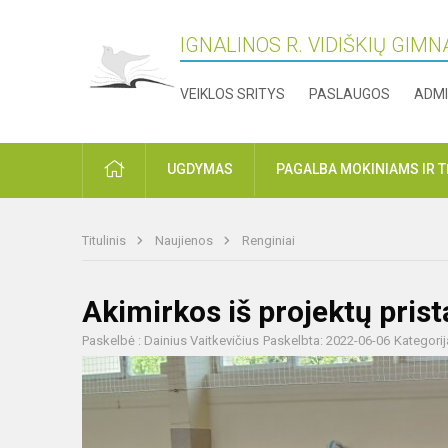
IGNALINOS R. VIDIŠKIŲ GIMN
VEIKLOS SRITYS
PASLAUGOS
ADMI
PRADŽIA
UGDYMAS
PAGALBA MOKINIAMS IR 
Titulinis
Naujienos
Renginiai
Akimirkos iš projektų pris
Paskelbė : Dainius Vaitkevičius
Paskelbta: 2022-06-06
Kategorij