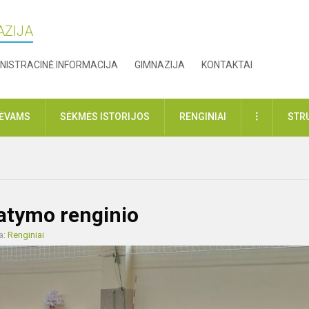
AZIJA
NISTRACINĖ INFORMACIJA
GIMNAZIJA
KONTAKTAI
DAUGIAU
TĖVAMS
SĖKMĖS ISTORIJOS
RENGINIAI
STR
tatymo renginio
a:
Renginiai