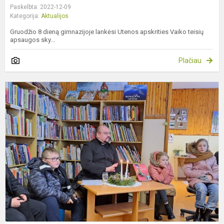
Paskelbta: 2022-12-09
Kategorija:
Aktualijos
Gruodžio 8 dieną gimnazijoje lankėsi Utenos apskrities Vaiko teisių
apsaugos sky...
Plačiau
P
V
b