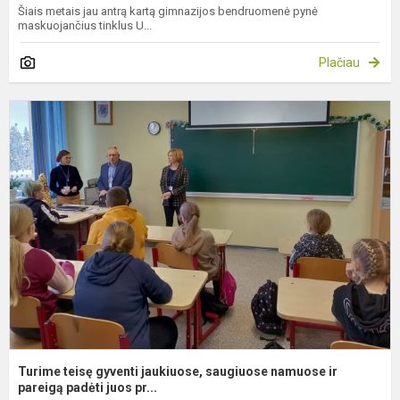
Šiais metais jau antrą kartą gimnazijos bendruomenė pynė
maskuojančius tinklus U...
Plačiau
T
t
g
j
s
n
ir
p
Turime teisę gyventi jaukiuose, saugiuose namuose ir
pareigą padėti juos pr...