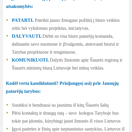
atsakomybės:
PATARTI.
Pateikti jauno žmogaus požiūrį į biuro veiklos
sritis bei vykdomus projektus, iniciatyvas.
DALYVAUTI.
Dirbti su visa biuro patarėjų komanda,
dalinantis savo nuomone ir įžvalgomis, atstovauti biurui ir
Tarybai projektuose ir renginiuose.
KOMUNIKUOTI.
Dalytis žiniomis apie Šiaurės regioną ir
Šiaurės ministrų biurą Lietuvoje bei mūsų veiklas.
Kodėl verta kandidatuoti? Prisijungęs(-usi) prie Jaunųjų
patarėjų tarybos:
Susitiksi ir bendrausi su jaunimu iš kitų Šiaurės šalių
Plėsi kontaktų ir draugų ratą – tavo kolegos Taryboje bus
tokie pat įdomūs, kūrybingi jauni žmonės iš visos Lietuvos
Įgysi patirties ir žinių apie tarptautinius santykius, Lietuvos iš