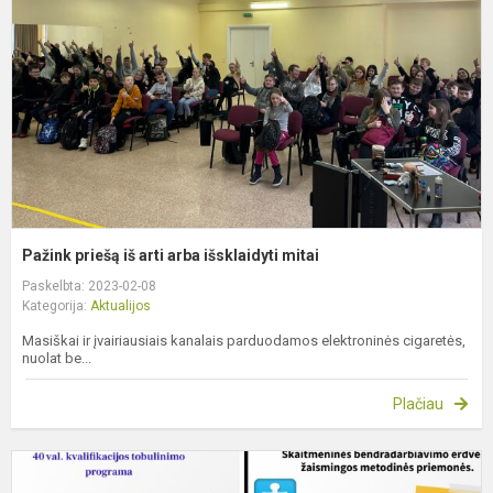
ar
a
i
m
Pažink priešą iš arti arba išsklaidyti mitai
Paskelbta: 2023-02-08
Kategorija:
Aktualijos
Masiškai ir įvairiausiais kanalais parduodamos elektroninės cigaretės,
nuolat be...
Plačiau
I
k