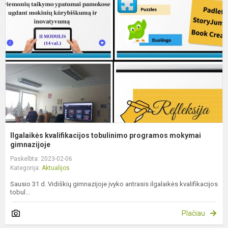
t
p
m
g
Ilgalaikės kvalifikacijos tobulinimo programos mokymai
gimnazijoje
Paskelbta: 2023-02-06
Kategorija:
Aktualijos
Sausio 31 d. Vidiškių gimnazijoje įvyko antrasis ilgalaikės kvalifikacijos
tobul...
Plačiau