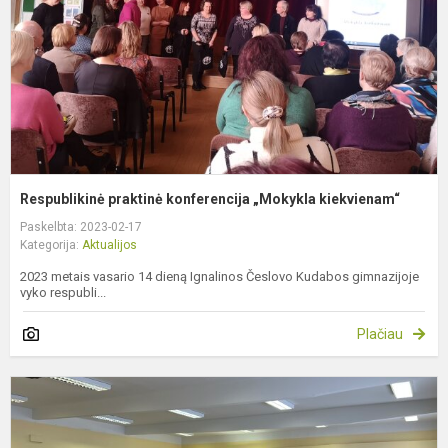
k
Respublikinė praktinė konferencija „Mokykla kiekvienam“
Paskelbta: 2023-02-17
Kategorija:
Aktualijos
2023 metais vasario 14 dieną Ignalinos Česlovo Kudabos gimnazijoje
vyko respubli...
Plačiau
P
p
i