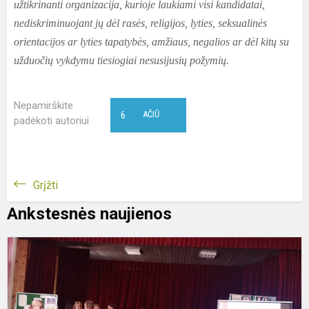
užtikrinanti organizacija, kurioje laukiami visi kandidatai,
nediskriminuojant jų dėl rasės, religijos, lyties, seksualinės
orientacijos ar lyties tapatybės, amžiaus, negalios ar dėl kitų su
užduočių vykdymu tiesiogiai nesusijusių požymių.
Nepamirškite
6
AČIŪ
padėkoti autoriui
Grįžti
Ankstesnės naujienos
R
p
k
„