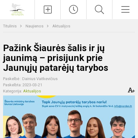
Paieška
Men
Titulinis
Naujienos
Aktualijos
Pažink Šiaurės šalis ir jų
jaunimą – prisijunk prie
Jaunųjų patarėjų tarybos
Paskelbė : Dainius Vaitkevičius
Paskelbta: 2023-03-21
Kategorija:
Aktualijos