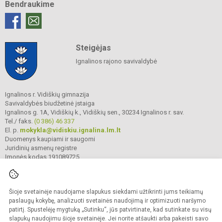
Bendraukime
Steigėjas
Ignalinos rajono savivaldybė
Ignalinos r. Vidiškių gimnazija
Savivaldybės biudžetinė įstaiga
Ignalinos g. 1A, Vidiškių k., Vidiškių sen., 30234 Ignalinos r. sav.
Tel./ faks.
(0 386) 46 337
El. p.
mokykla@vidiskiu.ignalina.lm.lt
Duomenys kaupiami ir saugomi
Juridinių asmenų registre
Įmonės kodas 191089725
Šioje svetainėje naudojame slapukus siekdami užtikrinti jums teikiamų
© 2025. Ignalinos r. Vidiškių gimnazija. Visos teisės saugomos.
Kopijuoti turinį be raštiško gimnazijos sutikimo griežtai draudžiama.
paslaugų kokybę, analizuoti svetainės naudojimą ir optimizuoti naršymo
patirtį. Spustelėję mygtuką „Sutinku“, jūs patvirtinate, kad sutinkate su visų
Prieinamumo paraiška
Slapukų valdymas
slapukų naudojimu šioje svetainėje. Jei norite atšaukti arba pakeisti savo