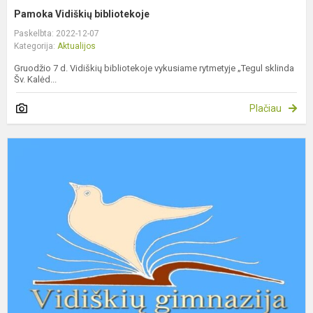
Pamoka Vidiškių bibliotekoje
Paskelbta: 2022-12-07
Kategorija:
Aktualijos
Gruodžio 7 d. Vidiškių bibliotekoje vykusiame rytmetyje „Tegul sklinda
Šv. Kalėd...
Plačiau
G
v
g
p