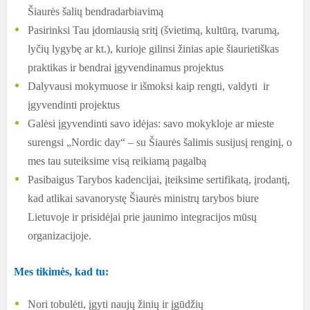
Šiaurės šalių bendradarbiavimą
Pasirinksi Tau įdomiausią sritį (švietimą, kultūrą, tvarumą,
lyčių lygybę ar kt.), kurioje gilinsi žinias apie šiaurietiškas
praktikas ir bendrai įgyvendinamus projektus
Dalyvausi mokymuose ir išmoksi kaip rengti, valdyti ir
įgyvendinti projektus
Galėsi įgyvendinti savo idėjas: savo mokykloje ar mieste
surengsi „Nordic day“ – su Šiaurės šalimis susijusį renginį, o
mes tau suteiksime visą reikiamą pagalbą
Pasibaigus Tarybos kadencijai, įteiksime sertifikatą, įrodantį,
kad atlikai savanorystę Šiaurės ministrų tarybos biure
Lietuvoje ir prisidėjai prie jaunimo integracijos mūsų
organizacijoje.
Mes tikimės, kad tu:
Nori tobulėti, įgyti naujų žinių ir įgūdžių