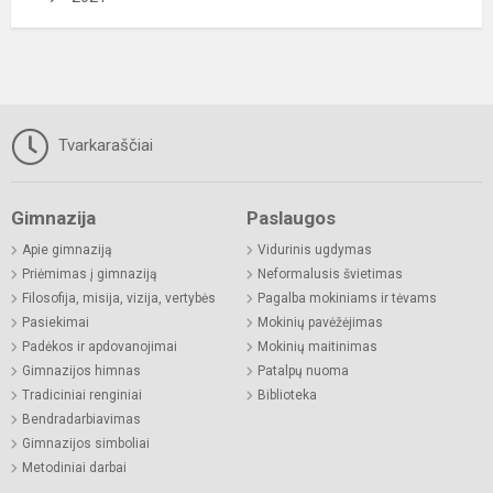
Tvarkaraščiai
Gimnazija
Paslaugos
Apie gimnaziją
Vidurinis ugdymas
Priėmimas į gimnaziją
Neformalusis švietimas
Filosofija, misija, vizija, vertybės
Pagalba mokiniams ir tėvams
Pasiekimai
Mokinių pavėžėjimas
Padėkos ir apdovanojimai
Mokinių maitinimas
Gimnazijos himnas
Patalpų nuoma
Tradiciniai renginiai
Biblioteka
Bendradarbiavimas
Gimnazijos simboliai
Metodiniai darbai