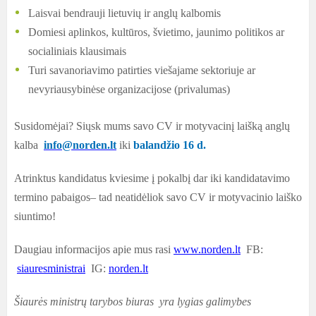
Laisvai bendrauji lietuvių ir anglų kalbomis
Domiesi aplinkos, kultūros, švietimo, jaunimo politikos ar
socialiniais klausimais
Turi savanoriavimo patirties viešajame sektoriuje ar
nevyriausybinėse organizacijose (privalumas)
Susidomėjai? Siųsk mums savo CV ir motyvacinį laišką anglų
kalba
info@norden.lt
iki
balandžio 16 d.
Atrinktus kandidatus kviesime į pokalbį dar iki kandidatavimo
termino pabaigos– tad neatidėliok savo CV ir motyvacinio laiško
siuntimo!
Daugiau informacijos apie mus rasi
www.norden.lt
FB:
siauresministrai
IG:
norden.lt
Šiaurės ministrų tarybos biuras yra lygias galimybes