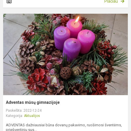
Plačiau
A
m
g
Adventas mūsų gimnazijoje
Paskelbta: 2022-12-24
Kategorija:
Aktualijos
ADVENTAS dažniausiai būna dovanų pakavimo, ruošimosi šventėms,
priešventinių sus...