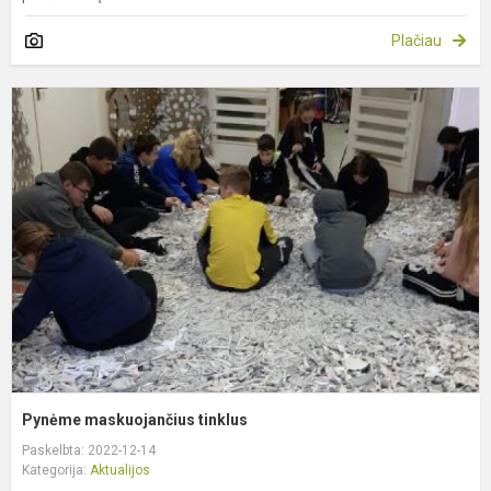
Plačiau
P
m
t
Pynėme maskuojančius tinklus
Paskelbta: 2022-12-14
Kategorija:
Aktualijos