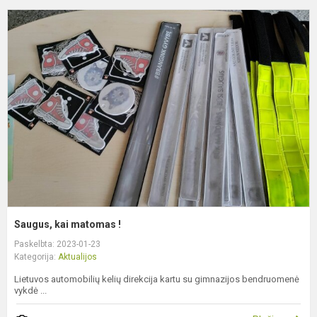
S
k
m
!
Saugus, kai matomas !
Paskelbta: 2023-01-23
Kategorija:
Aktualijos
Lietuvos automobilių kelių direkcija kartu su gimnazijos bendruomenė
vykdė ...