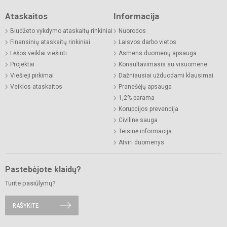
Ataskaitos
Informacija
Biudžeto vykdymo ataskaitų rinkiniai
Nuorodos
Finansinių ataskaitų rinkiniai
Laisvos darbo vietos
Lėšos veiklai viešinti
Asmens duomenų apsauga
Projektai
Konsultavimasis su visuomene
Viešieji pirkimai
Dažniausiai užduodami klausimai
Veiklos ataskaitos
Pranešėjų apsauga
1,2% parama
Korupcijos prevencija
Civilinė sauga
Teisinė informacija
Atviri duomenys
Pastebėjote klaidų?
Turite pasiūlymų?
RAŠYKITE