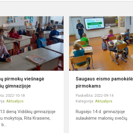
Būsimų
pirmokų
viešnagė
Vidiškių
gimnazijoje
ų pirmokų viešnagė
Saugaus eismo pamokėl
kių gimnazijoje
pirmokams
ta: 2022-10-18
Paskelbta: 2022-09-14
ija:
Aktualijos
Kategorija:
Aktualijos
 13 dieną Vidiškių gimnazijoje
Rugsėjo 14 d. gimnazijoje
su mokytoja, Rita Krasiene,
sulaukėme malonių svečių.
 b...