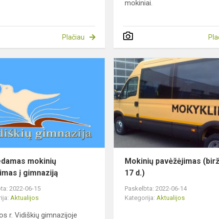
mokiniai.
Plačiau
Pla
Pradedamas
mokinių
priėmimas
į
gimnaziją
edamas mokinių
Mokinių pavėžėjimas (birž
imas į gimnaziją
17 d.)
ta: 2022-06-15
Paskelbta: 2022-06-14
ija:
Aktualijos
Kategorija:
Aktualijos
os r. Vidiškių gimnazijoje