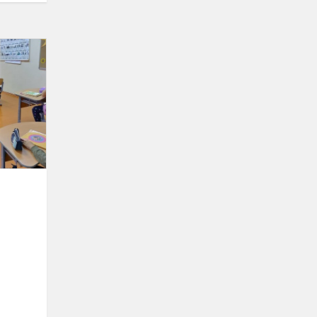
Saugaus
eismo
pamokėlė
pirmokams
ė