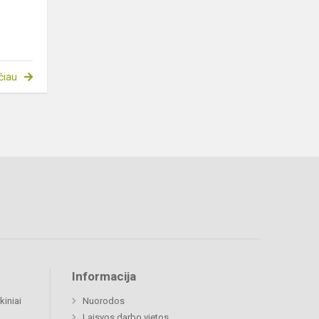
čiau
Informacija
kiniai
Nuorodos
Laisvos darbo vietos