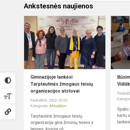
Ankstesnės naujienos
Gimnazijoje
lankėsi
Tarptautinės
žmogaus
teisių
organizacij...
Gimnazijoje lankėsi
Būsim
Tarptautinės žmogaus teisių
Vidiš
organizacijos atstovai
Paskelb
Kategor
Paskelbta: 2022-10-20
Kategorija:
Aktualijos
Spalio
kartu 
Tarptautinė žmogaus teisių
lankėsi
organizacija gina žmonių teises ir
laisves, kovoja už...