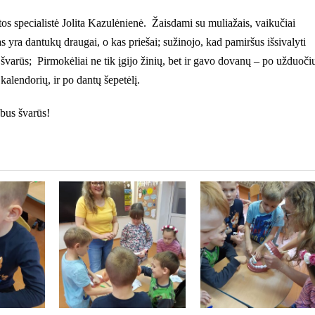
s specialistė Jolita Kazulėnienė. Žaisdami su muliažais, vaikučiai
as yra dantukų draugai, o kas priešai; sužinojo, kad pamiršus išsivalyti
 švarūs; Pirmokėliai ne tik įgijo žinių, bet ir gavo dovanų – po užduoči
alendorių, ir po dantų šepetėlį.
bus švarūs
!