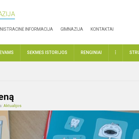
AZIJA
NISTRACINĖ INFORMACIJA
GIMNAZIJA
KONTAKTAI
DAUGIAU
TĖVAMS
SĖKMĖS ISTORIJOS
RENGINIAI
STR
ieną
a:
Aktualijos