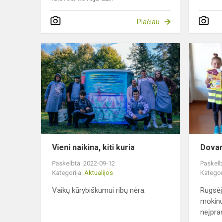
Plačiau
Vieni
naikina,
kiti
kuria
Vieni naikina, kiti kuria
Dova
Paskelbta: 2022-09-12
Paskelb
Kategorija:
Aktualijos
Kategor
Vaikų kūrybiškumui ribų nėra.
Rugsėj
mokin
neįpras