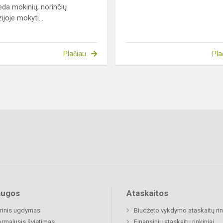
eda mokinių, norinčių
joje mokyti...
Plačiau
Pla
augos
Ataskaitos
rinis ugdymas
Biudžeto vykdymo ataskaitų rin
rmalusis švietimas
Finansinių ataskaitų rinkiniai