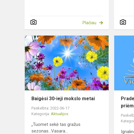
Plačiau
Baigėsi
30-
ieji
mokslo
metai
Baigėsi 30-ieji mokslo metai
Prad
priėm
Paskelbta: 2022-06-17
Kategorija:
Aktualijos
Paskelb
Kategor
„Tuomet sekė tas gražus
sezonas...Vasara...
Ignalin