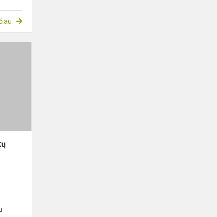
čiau
Gimnazijoje
startuoja
vaikų
vasaros
poilsio
stovykla
„Pušel...
kų
ų