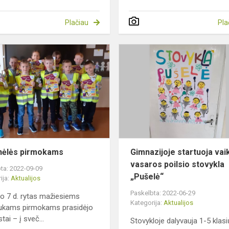
Plačiau
Pla
Dovanėlės
pirmokams
nėlės pirmokams
Gimnazijoje startuoja vai
vasaros poilsio stovykla
ta: 2022-09-09
„Pušelė“
ija:
Aktualijos
Paskelbta: 2022-06-29
o 7 d. rytas mažiesiems
Kategorija:
Aktualijos
ukams pirmokams prasidėjo
tai – į sveč...
Stovykloje dalyvauja 1-5 klasi