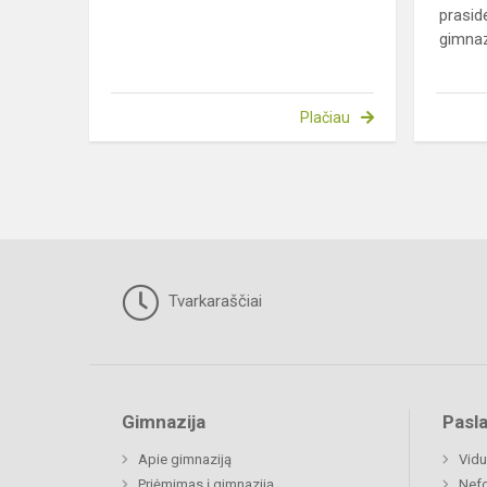
prasid
gimnazi
Plačiau
Tvarkaraščiai
Gimnazija
Pasl
Apie gimnaziją
Vidu
Priėmimas į gimnaziją
Nefo