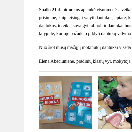
Spalio 21 d. pirmokus aplankė visuomenės sveikato
prisiminė, kaip teisingai valyti dantukus; aptarė, k
dantukus, tereikia suvalgyti obuolį ir dantukai bus
knygutę, kurioje pažadėjo pildyti dantukų valymo k
Nuo šiol mūsų mažųjų mokinukų dantukai visada 
Elena Abeciūnienė, pradinių klasių vyr. mokytoja