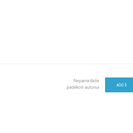
Nepamirškite
5
AČIŪ
padėkoti autoriui