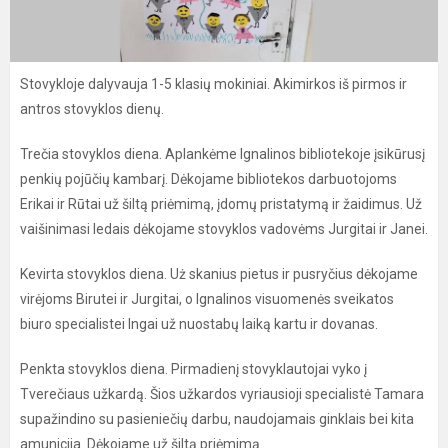
Stovykloje dalyvauja 1-5 klasių mokiniai. Akimirkos iš pirmos ir
antros stovyklos dienų.
Trečia stovyklos diena. Aplankėme Ignalinos bibliotekoje įsikūrusį
penkių pojūčių kambarį. Dėkojame bibliotekos darbuotojoms
Erikai ir Rūtai už šiltą priėmimą, įdomų pristatymą ir žaidimus. Už
vaišinimasi ledais dėkojame stovyklos vadovėms Jurgitai ir Janei.
Kevirta stovyklos diena. Uż skanius pietus ir pusryčius dėkojame
virėjoms Birutei ir Jurgitai, o Ignalinos visuomenės sveikatos
biuro specialistei Ingai už nuostabų laiką kartu ir dovanas.
Penkta stovyklos diena. Pirmadienį stovyklautojai vyko į
Tverečiaus užkardą. Šios užkardos vyriausioji specialistė Tamara
supažindino su pasieniečių darbu, naudojamais ginklais bei kita
amunicija. Dėkojame už šiltą priėmimą.