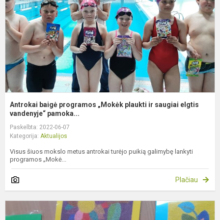
p
ir
s
e
v.
Antrokai baigė programos „Mokėk plaukti ir saugiai elgtis
vandenyje“ pamoka...
Paskelbta: 2022-06-07
Kategorija:
Aktualijos
Visus šiuos mokslo metus antrokai turėjo puikią galimybę lankyti
programos „Mokė...
Plačiau
S
s