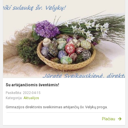
S
a
š
Su artėjančiomis šventėmis!
Paskelbta: 2022-04-15
Kategorija:
Aktualijos
Gimnazijos direktorės sveikinimas artėjančių šv. Velykų proga.
Plačiau