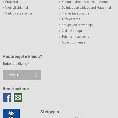
Projektai
Konsultavimasis su visuomene
Viešieji pirkimai
Dažniausiai užduodami klausimai
Veiklos ataskaitos
Pranešėjų apsauga
1,2% parama
Korupcijos prevencija
Civilinė sauga
Teisinė informacija
Atviri duomenys
Pastebėjote klaidų?
Turite pasiūlymų?
RAŠYKITE
Bendraukime
Steigėjas