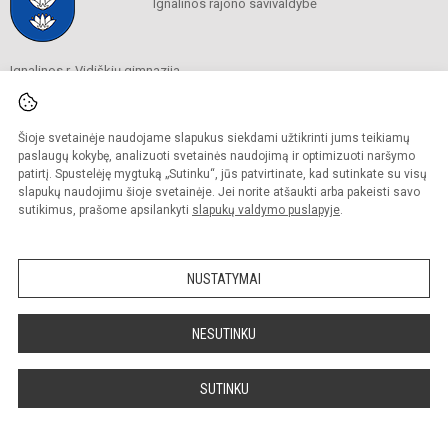
Ignalinos rajono savivaldybė
Ignalinos r. Vidiškių gimnazija
Savivaldybės biudžetinė įstaiga
Ignalinos g. 1A, Vidiškių k., Vidiškių sen., 30234 Ignalinos r. sav.
Tel./ faks.
(0 386) 46 337
Šioje svetainėje naudojame slapukus siekdami užtikrinti jums teikiamų
El. p.
mokykla@vidiskiu.ignalina.lm.lt
paslaugų kokybę, analizuoti svetainės naudojimą ir optimizuoti naršymo
Duomenys kaupiami ir saugomi
patirtį. Spustelėję mygtuką „Sutinku“, jūs patvirtinate, kad sutinkate su visų
Juridinių asmenų registre
slapukų naudojimu šioje svetainėje. Jei norite atšaukti arba pakeisti savo
Įmonės kodas 191089725
sutikimus, prašome apsilankyti
slapukų valdymo puslapyje
.
© 2025. Ignalinos r. Vidiškių gimnazija. Visos teisės saugomos.
NUSTATYMAI
Kopijuoti turinį be raštiško gimnazijos sutikimo griežtai draudžiama.
Prieinamumo paraiška
Slapukų valdymas
NESUTINKU
Sumanus būdas atnaujinti
mokyklos interneto
svetainę
SUTINKU