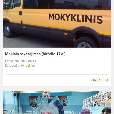
d
Mokinių pavėžėjimas (birželio 17 d.)
Paskelbta: 2022-06-14
Kategorija:
Aktualijos
Plačiau
A
b
p
„