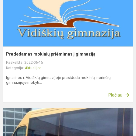
Pradedamas mokinių priėmimas į gimnaziją
Paskelbta: 2022-06-15
Kategorija:
Aktualijos
Ignalinos r. Vidiškių gimnazijoje prasideda mokinių, norinčių
gimnazijoje mokyti...
Plačiau
M
p
(
1