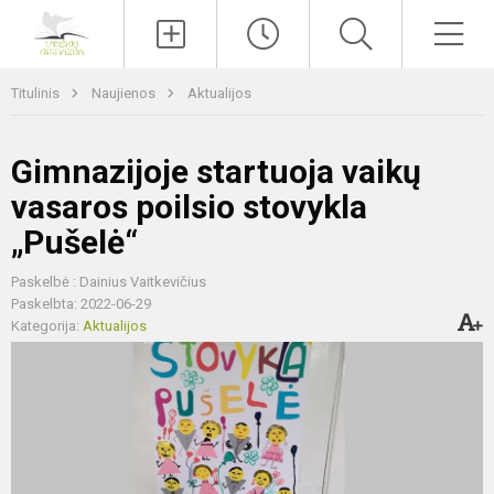
Paieška
Men
Titulinis
Naujienos
Aktualijos
Gimnazijoje startuoja vaikų
vasaros poilsio stovykla
„Pušelė“
Paskelbė : Dainius Vaitkevičius
Paskelbta: 2022-06-29
Kategorija:
Aktualijos