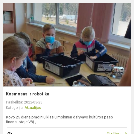
K
ir
r
Kosmosas ir robotika
Paskelbta: 2022-03-28
Kategorija:
Aktualijos
Kovo 25 dieną pradinių klasių mokiniai dalyvavo kultūros paso
finansuotoje VšĮ „...