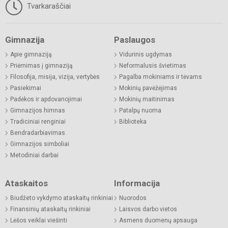
Tvarkaraščiai
Gimnazija
Paslaugos
Apie gimnaziją
Vidurinis ugdymas
Priėmimas į gimnaziją
Neformalusis švietimas
Filosofija, misija, vizija, vertybės
Pagalba mokiniams ir tėvams
Pasiekimai
Mokinių pavėžėjimas
Padėkos ir apdovanojimai
Mokinių maitinimas
Gimnazijos himnas
Patalpų nuoma
Tradiciniai renginiai
Biblioteka
Bendradarbiavimas
Gimnazijos simboliai
Metodiniai darbai
Ataskaitos
Informacija
Biudžeto vykdymo ataskaitų rinkiniai
Nuorodos
Finansinių ataskaitų rinkiniai
Laisvos darbo vietos
Lėšos veiklai viešinti
Asmens duomenų apsauga