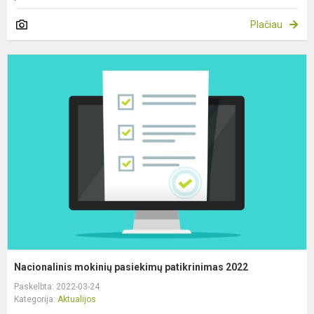
Plačiau
N
m
p
p
2
Nacionalinis mokinių pasiekimų patikrinimas 2022
Paskelbta: 2022-03-24
Kategorija:
Aktualijos