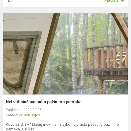
Plačiau
N
p
p
p
Netradicinė pasaulio pažinimo pamoka
Paskelbta: 2022-03-25
Kategorija:
Aktualijos
Kovo 23 d. 3–4 klasių mokiniams vyko neįprasta pasaulio pažinimo
pamoka „Paukšči...