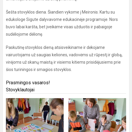
Šešta stovyklos diena. Šiandien vykome į Meironis. Kartu su
edukologe Sigute dalyvavome edukacinėje programoje. Nors
buvo labai karšta, bet įveikėme visas užduotis ir pabaigoje
sudėliojome dėlionę.
Paskutinę stovyklos dieną atsisveikiname ir dėkojame
vairuotojams už saugias keliones, vadovėms už rūpestį ir globą,
virėjoms už skanų maistą ir visiems kitiems prisidėjusiems prie
šios turiningos ir smagios stovyklos.
Prasmingos vasaros!
Stovyklautojai