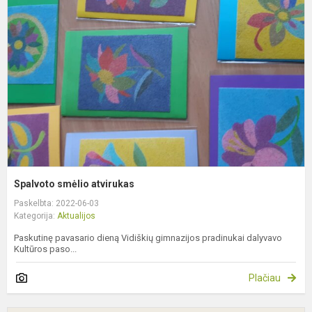
a
Spalvoto smėlio atvirukas
Paskelbta: 2022-06-03
Kategorija:
Aktualijos
Paskutinę pavasario dieną Vidiškių gimnazijos pradinukai dalyvavo
Kultūros paso...
Plačiau