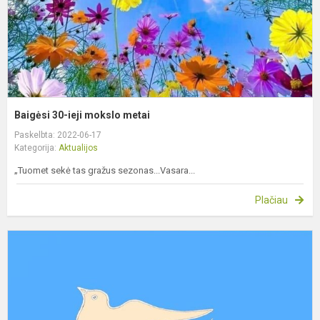
Baigėsi 30-ieji mokslo metai
Paskelbta: 2022-06-17
Kategorija:
Aktualijos
„Tuomet sekė tas gražus sezonas...Vasara...
Plačiau
P
m
p
į
g