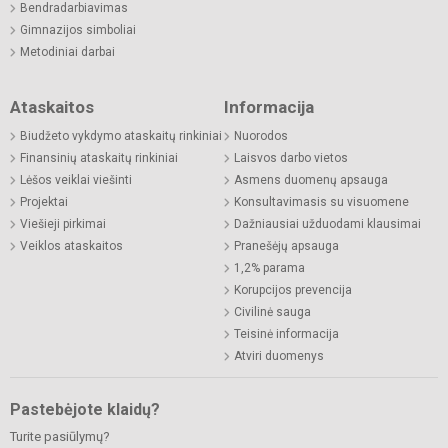
Bendradarbiavimas
Gimnazijos simboliai
Metodiniai darbai
Ataskaitos
Informacija
Biudžeto vykdymo ataskaitų rinkiniai
Nuorodos
Finansinių ataskaitų rinkiniai
Laisvos darbo vietos
Lėšos veiklai viešinti
Asmens duomenų apsauga
Projektai
Konsultavimasis su visuomene
Viešieji pirkimai
Dažniausiai užduodami klausimai
Veiklos ataskaitos
Pranešėjų apsauga
1,2% parama
Korupcijos prevencija
Civilinė sauga
Teisinė informacija
Atviri duomenys
Pastebėjote klaidų?
Turite pasiūlymų?