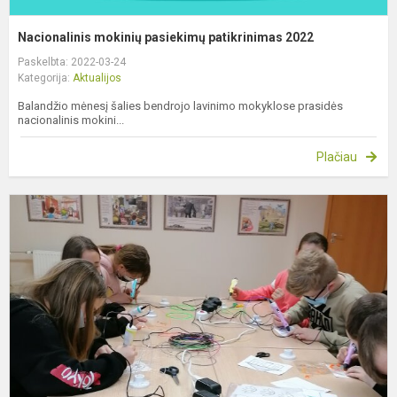
Nacionalinis mokinių pasiekimų patikrinimas 2022
Paskelbta: 2022-03-24
Kategorija:
Aktualijos
Balandžio mėnesį šalies bendrojo lavinimo mokyklose prasidės
nacionalinis mokini...
Plačiau
N
l
k
p
I
v
bi