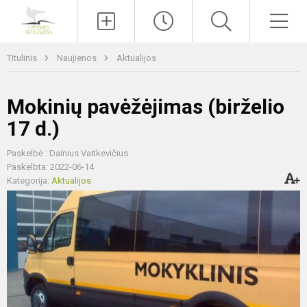
Paieška
Men
Titulinis
Naujienos
Aktualijos
Mokinių pavėžėjimas (birželio
17 d.)
Paskelbė : Dainius Vaitkevičius
Paskelbta: 2022-06-14
Kategorija:
Aktualijos