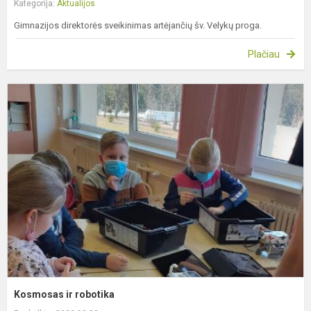
Kategorija:
Aktualijos
Gimnazijos direktorės sveikinimas artėjančių šv. Velykų proga.
Plačiau
K
ir
r
Kosmosas ir robotika