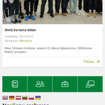
Ateitį kuriame dabar
Paskelbta: 2022-02-23
Kategorija:
Aktualijos
Mes, II klasės mokiniai, vasario 22 dieną dalyvavome „CREAzone
Matrix“ projekto...
Plačiau