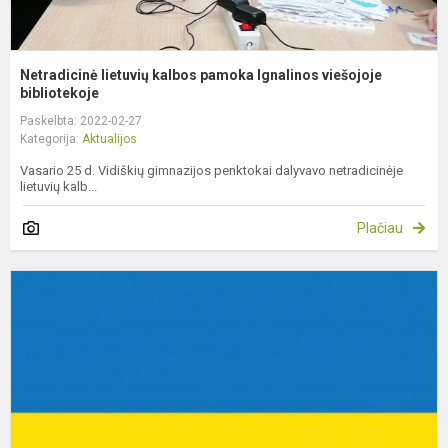
Netradicinė lietuvių kalbos pamoka Ignalinos viešojoje
bibliotekoje
Paskelbta: 2022-02-27
Kategorija:
Aktualijos
Vasario 25 d. Vidiškių gimnazijos penktokai dalyvavo netradicinėje
lietuvių kalb...
Plačiau
P
U