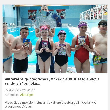
A
b
p
„
p
ir
s
e
v.
Antrokai baigė programos „Mokėk plaukti ir saugiai elgtis
vandenyje“ pamoka...
Paskelbta: 2022-06-07
Kategorija:
Aktualijos
Visus šiuos mokslo metus antrokai turėjo puikią galimybę lankyti
programos „Mokė...