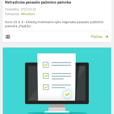
Netradicinė pasaulio pažinimo pamoka
Paskelbta: 2022-03-25
Kategorija:
Aktualijos
Kovo 23 d. 3–4 klasių mokiniams vyko neįprasta pasaulio pažinimo
pamoka „Paukšči...
Plačiau
N
m
p
p
2