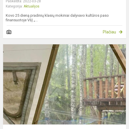
Paskelbta: 2022-03-28
Kategorija:
Aktualijos
Kovo 25 dieną pradinių klasių mokiniai dalyvavo kultūros paso
finansuotoje VšĮ „...
Plačiau
N
p
p
p