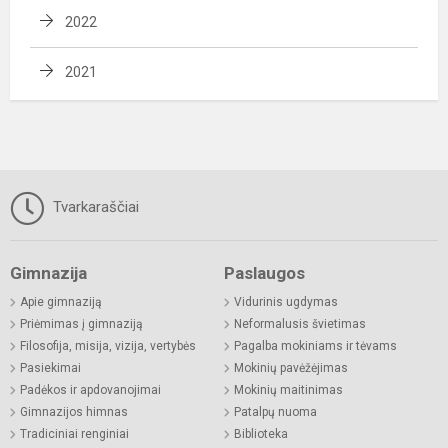
2022
2021
Tvarkaraščiai
Gimnazija
Paslaugos
Apie gimnaziją
Vidurinis ugdymas
Priėmimas į gimnaziją
Neformalusis švietimas
Filosofija, misija, vizija, vertybės
Pagalba mokiniams ir tėvams
Pasiekimai
Mokinių pavėžėjimas
Padėkos ir apdovanojimai
Mokinių maitinimas
Gimnazijos himnas
Patalpų nuoma
Tradiciniai renginiai
Biblioteka