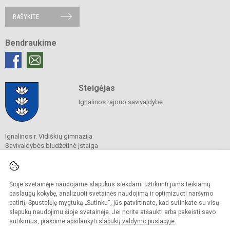
RAŠYKITE
Bendraukime
Steigėjas
Ignalinos rajono savivaldybė
Ignalinos r. Vidiškių gimnazija
Savivaldybės biudžetinė įstaiga
Ignalinos g. 1A, Vidiškių k., Vidiškių sen., 30234 Ignalinos r. sav.
Tel./ faks.
(0 386) 46 337
El. p.
mokykla@vidiskiu.ignalina.lm.lt
Duomenys kaupiami ir saugomi
Šioje svetainėje naudojame slapukus siekdami užtikrinti jums teikiamų
Juridinių asmenų registre
paslaugų kokybę, analizuoti svetainės naudojimą ir optimizuoti naršymo
Įmonės kodas 191089725
patirtį. Spustelėję mygtuką „Sutinku“, jūs patvirtinate, kad sutinkate su visų
slapukų naudojimu šioje svetainėje. Jei norite atšaukti arba pakeisti savo
sutikimus, prašome apsilankyti
slapukų valdymo puslapyje
.