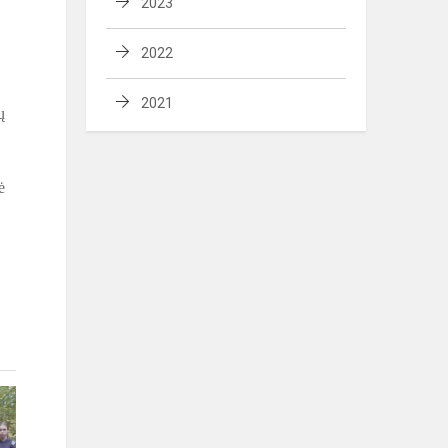
2023
2022
2021
ų
ė