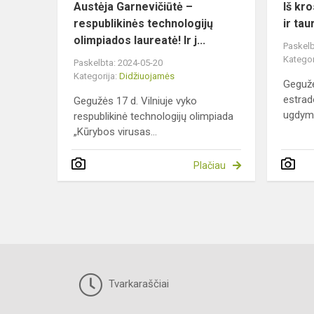
Austėja Garnevičiūtė –
Iš kr
respublikinės technologijų
ir tau
olimpiados laureatė! Ir j...
Paskelb
Kategor
Paskelbta: 2024-05-20
Kategorija:
Didžiuojamės
Gegužė
estrad
Gegužės 17 d. Vilniuje vyko
ugdymo
respublikinė technologijų olimpiada
„Kūrybos virusas...
Plačiau
Tvarkaraščiai