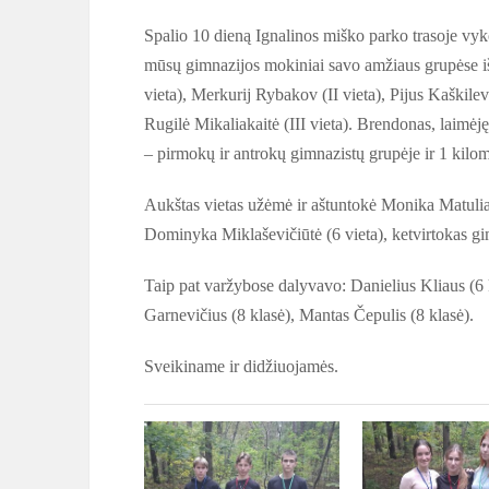
Spalio 10 dieną Ignalinos miško parko trasoje v
mūsų gimnazijos mokiniai savo amžiaus grupėse iš
vieta), Merkurij Rybakov (II vieta), Pijus Kaškilevi
Rugilė Mikaliakaitė (III vieta). Brendonas, laimėję
– pirmokų ir antrokų gimnazistų grupėje ir 1 kilome
Aukštas vietas užėmė ir aštuntokė Monika Matulia
Dominyka Miklaševičiūtė (6 vieta), ketvirtokas g
Taip pat varžybose dalyvavo: Danielius Kliaus (6 k
Garnevičius (8 klasė), Mantas Čepulis (8 klasė).
Sveikiname ir didžiuojamės.