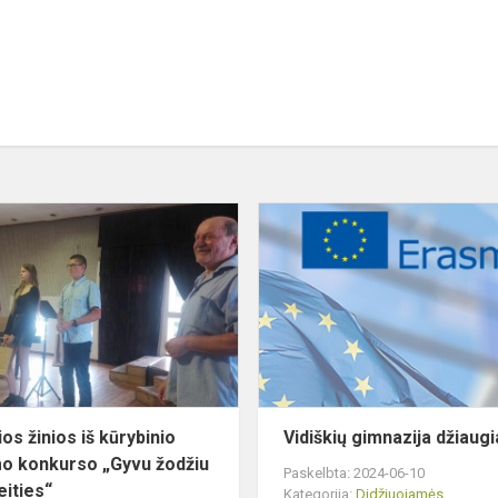
Džiugios
žinios
iš
kūrybinio
rašymo
konkurso
„Gyvu
žodžiu
i...
os žinios iš kūrybinio
Vidiškių gimnazija džiaugi
o konkurso „Gyvu žodžiu
Paskelbta: 2024-06-10
eities“
Kategorija:
Didžiuojamės