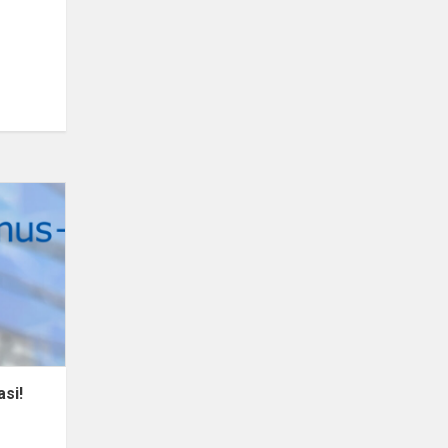
Vidiškių
gimnazija
džiaugiasi!
asi!