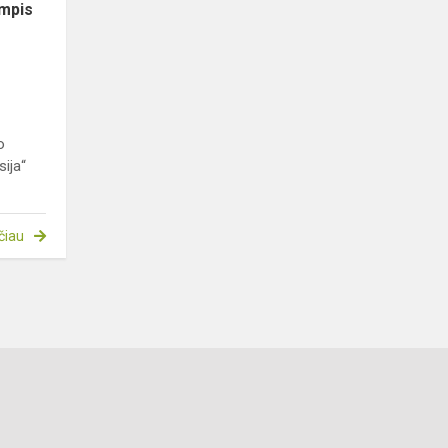
ympis
o
ija“
čiau