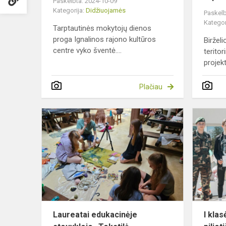
Paskelbta: 2024-10-09
Kategorija:
Didžiuojamės
Paskelb
Kategor
Tarptautinės mokytojų dienos
proga Ignalinos rajono kultūros
Biržel
centre vyko šventė....
terito
projek
Plačiau
Laureatai
edukacinėje
stovykloje
„Tekstilė
animacijoje
3“
Laureatai edukacinėje
I kla