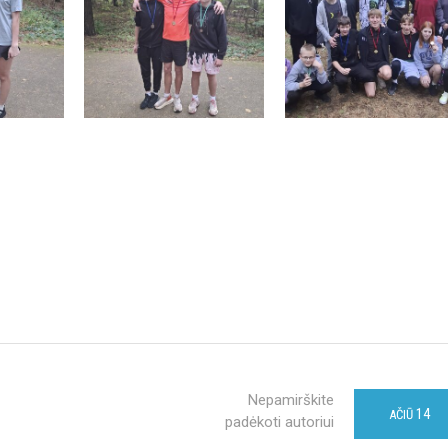
Nepamirškite
14
AČIŪ
padėkoti autoriui