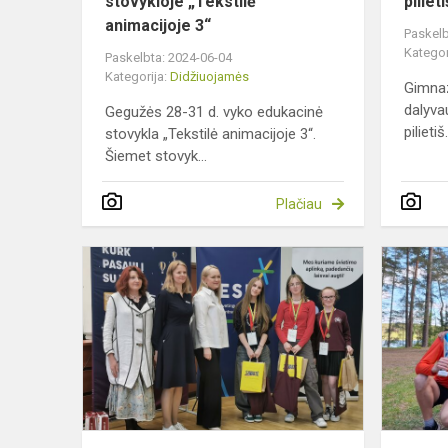
stovykloje „Tekstilė
pilie
animacijoje 3“
Paskelb
Kategor
Paskelbta: 2024-06-04
Kategorija:
Didžiuojamės
Gimnaz
dalyva
Gegužės 28-31 d. vyko edukacinė
pilietiš.
stovykla „Tekstilė animacijoje 3“.
Šiemet stovyk...
Plačiau
Austėja
Garnevičiūt
–
respublikin
technologijų
olimpiado...