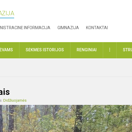
AZIJA
NISTRACINĖ INFORMACIJA
GIMNAZIJA
KONTAKTAI
DAUGIAU
TĖVAMS
SĖKMĖS ISTORIJOS
RENGINIAI
STR
ais
a:
Didžiuojamės