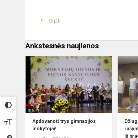
Grįžti
Ankstesnės naujienos
Apdovanoti
trys
gimnazijos
mokytojai!
Apdovanoti trys gimnazijos
Džiugi
mokytojai!
rašym
iš pra