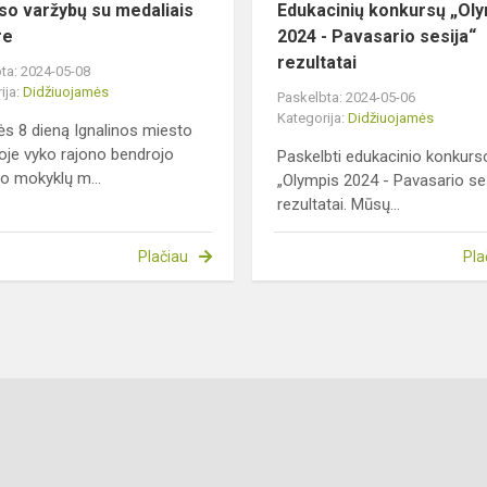
oso varžybų su medaliais
Edukacinių konkursų „Ol
re
2024 - Pavasario sesija“
rezultatai
ta: 2024-05-08
ija:
Didžiuojamės
Paskelbta: 2024-05-06
Kategorija:
Didžiuojamės
s 8 dieną Ignalinos miesto
oje vyko rajono bendrojo
Paskelbti edukacinio konkurs
 mokyklų m...
„Olympis 2024 - Pavasario ses
rezultatai. Mūsų...
Plačiau
Pla