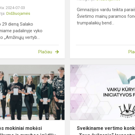
ta: 2024-07-03
Gimnazijos vardu teikta parai
ija:
Didžiuojamės
Švietimo mainų paramos fon
trumpalaikių bend...
io 29 dieną Salako
riniame padalinyje vyko
to „Amžinųjų vertyb...
Plačiau
Pla
I
klasės
mokiniai
mokėsi
pilietiškumo
ir
gynybos
įgūdžių
sės mokiniai mokėsi
Sveikiname vertimo kon