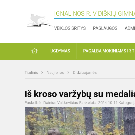
IGNALINOS R. VIDIŠKIŲ GIMN
VEIKLOS SRITYS
PASLAUGOS
ADMI
PRADŽIA
UGDYMAS
PAGALBA MOKINIAMS IR 
Titulinis
Naujienos
Didžiuojamės
Iš kroso varžybų su medali
Paskelbė : Dainius Vaitkevičius
Paskelbta: 2024-10-11
Kategorij