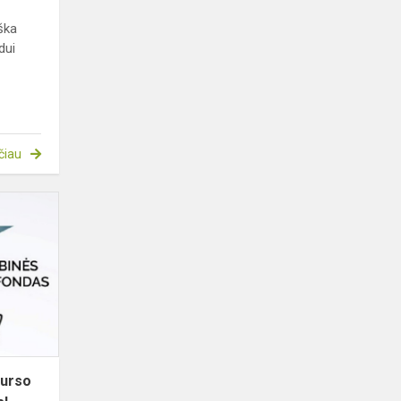
ška
dui
čiau
Sveikiname
vertimo
konkurso
„Tavo
žvilgsnis“
laureatus!
kurso