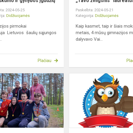
tiškumo ir gynybos įgūdžių
„Tavo žvilgsnis“ laureatu
ta: 2024-05-25
Paskelbta: 2024-05-21
ija:
Didžiuojamės
Kategorija:
Didžiuojamės
ijos pirmokai
Kaip kasmet, taip ir šiais mok
uja Lietuvos šaulių sąjungos
metais, 4 mūsų gimnazijos m
..
dalyvavo Vai...
Plačiau
Pla
Iš
ė
kroso
varžybų
ės
su
medaliais
ir
taure