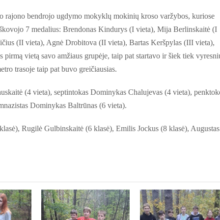
yko rajono bendrojo ugdymo mokyklų mokinių kroso varžybos, kuriose
kovojo 7 medalius: Brendonas Kindurys (I vieta), Mija Berlinskaitė (I
čius (II vieta), Agnė Drobitova (II vieta), Bartas Keršpylas (III vieta),
s pirmą vietą savo amžiaus grupėje, taip pat startavo ir šiek tiek vyresni
tro trasoje taip pat buvo greičiausias.
uskaitė (4 vieta), septintokas Dominykas Chalujevas (4 vieta), penktok
imnazistas Dominykas Baltrūnas (6 vieta).
lasė), Rugilė Gulbinskaitė (6 klasė), Emilis Jockus (8 klasė), Augustas