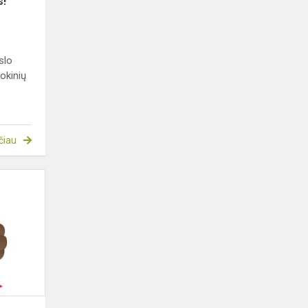
s!
slo
okinių
čiau
Edukacinių
konkursų
„Olympis
2024
-
Pavasario
sesija“
rezu...