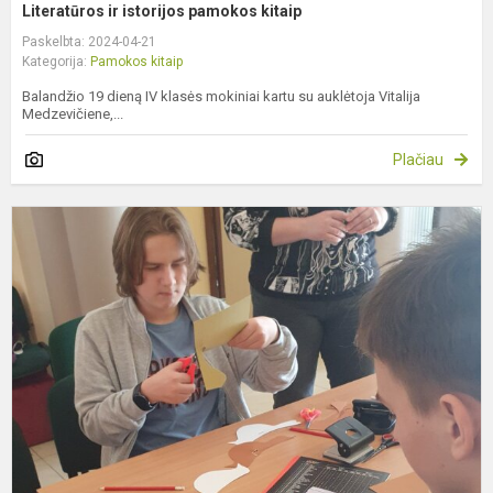
Literatūros ir istorijos pamokos kitaip
Paskelbta: 2024-04-21
Kategorija:
Pamokos kitaip
Balandžio 19 dieną IV klasės mokiniai kartu su auklėtoja Vitalija
Medzevičiene,...
Plačiau
T
p
I
k
m