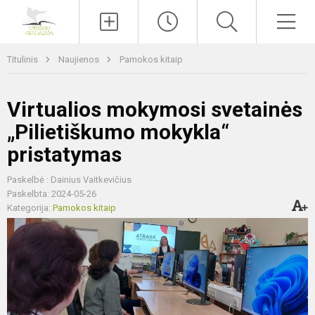
Paieška
Men
Titulinis
Naujienos
Pamokos kitaip
Virtualios mokymosi svetainės
„Pilietiškumo mokykla“
pristatymas
Paskelbė : Dainius Vaitkevičius
Paskelbta: 2024-05-26
Kategorija:
Pamokos kitaip