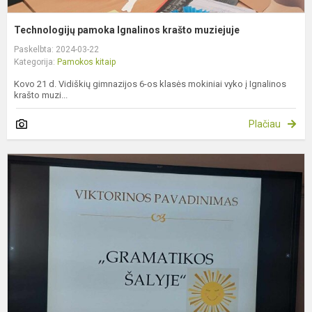
Technologijų pamoka Ignalinos krašto muziejuje
Paskelbta: 2024-03-22
Kategorija:
Pamokos kitaip
Kovo 21 d. Vidiškių gimnazijos 6-os klasės mokiniai vyko į Ignalinos
krašto muzi...
Plačiau
V
„
š