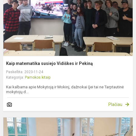
ir
P
Kaip matematika susiejo Vidiškes ir Pekiną
Paskelbta: 2023-11-24
Kategorija:
Pamokos kitaip
Kai kalbama apie Mokytoją ir Mokinį, dažnokai (jei tai ne Tarptautinė
mokytojų d...
Plačiau
K
p