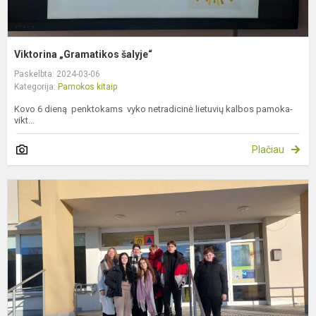
Viktorina „Gramatikos šalyje“
Paskelbta: 2024-03-06
Kategorija:
Pamokos kitaip
Kovo 6 dieną penktokams vyko netradicinė lietuvių kalbos pamoka-
vikt...
Plačiau
L
p
k