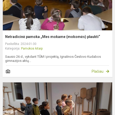
Netradicinė pamoka „Mes mokame (mokomės) plaukti“
Paskelbta: 2024-01-30
Kategorija:
Pamokos kitaip
Sausio 26 d., vykdant TŪM I projektą, Ignalinos Česlovo Kudabos
gimnazijos aktų...
Plačiau
P
m