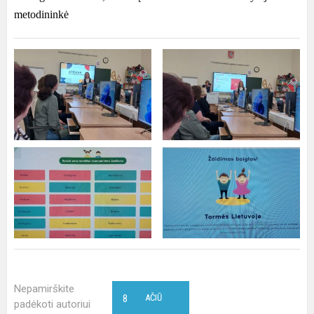
metodininkė
Nepamirškite
8
AČIŪ
padėkoti autoriui