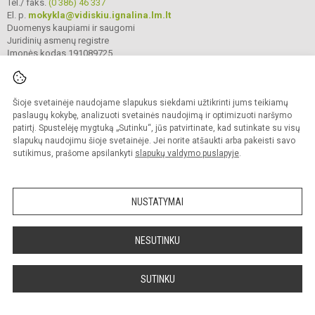
Tel./ faks.
(0 386) 46 337
El. p.
mokykla@vidiskiu.ignalina.lm.lt
Duomenys kaupiami ir saugomi
Juridinių asmenų registre
Įmonės kodas 191089725
Šioje svetainėje naudojame slapukus siekdami užtikrinti jums teikiamų
© 2025. Ignalinos r. Vidiškių gimnazija. Visos teisės saugomos.
Kopijuoti turinį be raštiško gimnazijos sutikimo griežtai draudžiama.
paslaugų kokybę, analizuoti svetainės naudojimą ir optimizuoti naršymo
patirtį. Spustelėję mygtuką „Sutinku“, jūs patvirtinate, kad sutinkate su visų
Prieinamumo paraiška
Slapukų valdymas
slapukų naudojimu šioje svetainėje. Jei norite atšaukti arba pakeisti savo
sutikimus, prašome apsilankyti
slapukų valdymo puslapyje
.
Sumanus būdas atnaujinti
mokyklos interneto
svetainę
NUSTATYMAI
NESUTINKU
SUTINKU