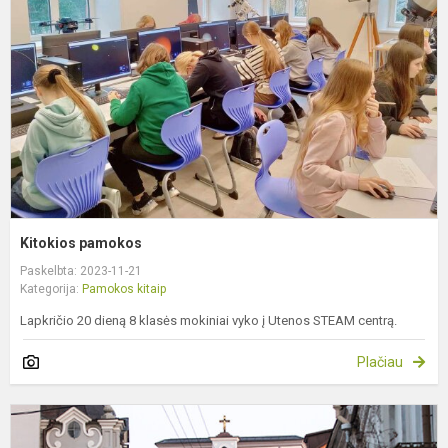
Kitokios pamokos
Paskelbta: 2023-11-21
Kategorija:
Pamokos kitaip
Lapkričio 20 dieną 8 klasės mokiniai vyko į Utenos STEAM centrą.
Plačiau
T
p