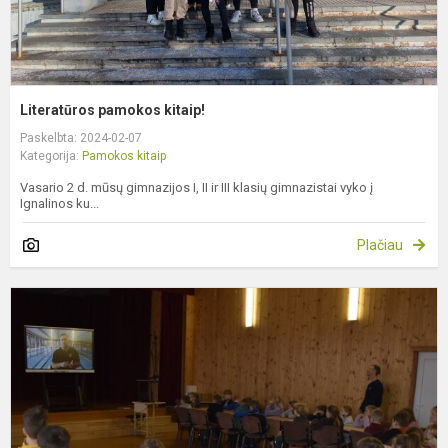
Literatūros pamokos kitaip!
Paskelbta: 2024-02-07
Kategorija:
Pamokos kitaip
Vasario 2 d. mūsų gimnazijos I, II ir III klasių gimnazistai vyko į
Ignalinos ku...
Plačiau
N
p
„
m
(
p