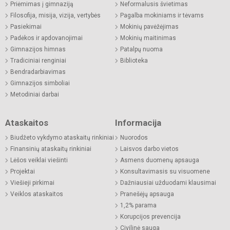
Priėmimas į gimnaziją
Neformalusis švietimas
Filosofija, misija, vizija, vertybės
Pagalba mokiniams ir tėvams
Pasiekimai
Mokinių pavėžėjimas
Padėkos ir apdovanojimai
Mokinių maitinimas
Gimnazijos himnas
Patalpų nuoma
Tradiciniai renginiai
Biblioteka
Bendradarbiavimas
Gimnazijos simboliai
Metodiniai darbai
Ataskaitos
Informacija
Biudžeto vykdymo ataskaitų rinkiniai
Nuorodos
Finansinių ataskaitų rinkiniai
Laisvos darbo vietos
Lėšos veiklai viešinti
Asmens duomenų apsauga
Projektai
Konsultavimasis su visuomene
Viešieji pirkimai
Dažniausiai užduodami klausimai
Veiklos ataskaitos
Pranešėjų apsauga
1,2% parama
Korupcijos prevencija
Civilinė sauga