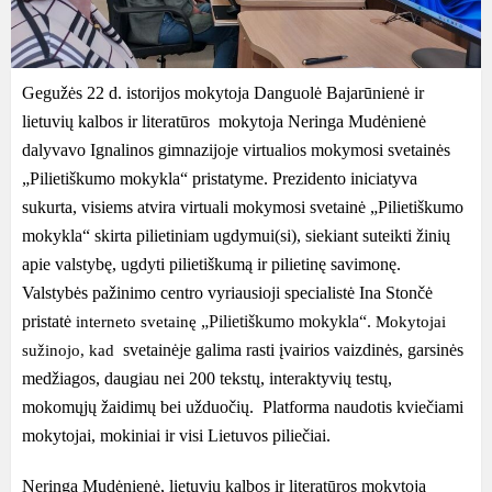
Gegužės 22 d. istorijos mokytoja Danguolė Bajarūnienė ir
lietuvių kalbos ir literatūros mokytoja Neringa Mudėnienė
dalyvavo Ignalinos gimnazijoje
virtualios mokymosi svetainės
„Pilietiškumo mokykla“ pristatyme.
Prezidento iniciatyva
sukurta, visiems atvira virtuali mokymosi svetainė „Pilietiškumo
mokykla“ skirta pilietiniam ugdymui(si), siekiant suteikti žinių
apie valstybę, ugdyti pilietiškumą ir pilietinę savimonę.
Valstybės pažinimo centro vyriausioji specialistė Ina Stončė
pristatė
„Pilietiškumo mokykla“.
interneto svetainę
Mokytojai
svetainėje galima rasti įvairios vaizdinės, garsinės
sužinojo, kad
medžiagos, daugiau nei 200 tekstų, interaktyvių testų,
mokomųjų žaidimų bei užduočių. Platforma naudotis kviečiami
mokytojai, mokiniai ir visi Lietuvos piliečiai.
Neringa Mudėnienė, lietuvių kalbos ir literatūros mokytoja