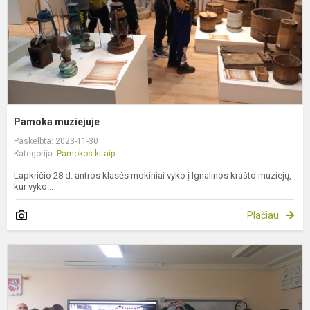
Pamoka muziejuje
Paskelbta: 2023-11-30
Kategorija:
Pamokos kitaip
Lapkričio 28 d. antros klasės mokiniai vyko į Ignalinos krašto muziejų,
kur vyko...
Plačiau
K
m
s
V