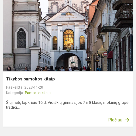
k
Tikybos pamokos kitaip
Paskelbta: 2023-11-20
Kategorija:
Pamokos kitaip
Šių metų lapkričio 16 d. Vidiškių gimnazijos 7 ir 8 klasių mokinių grupė
tradici...
Plačiau