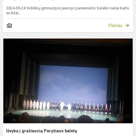
2024-09-24 Vidiškių gimnazijos jaunojo pasieniečio būrelio nariai kartu
su kitai...
Plačiau
I
į
g
P
b
Išvyka į gražiausią Paryžiaus baletą