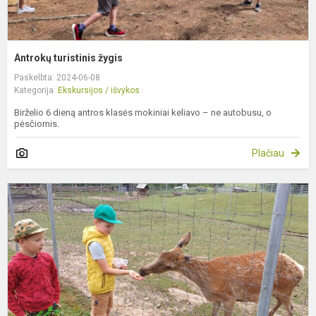
Antrokų turistinis žygis
Paskelbta: 2024-06-08
Kategorija:
Ekskursijos / išvykos
Birželio 6 dieną antros klasės mokiniai keliavo – ne autobusu, o
pėsčiomis.
Plačiau
K
į
T
s