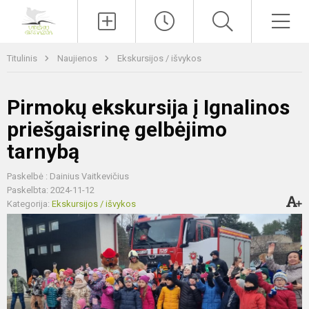
Paieška
Men
Titulinis
Naujienos
Ekskursijos / išvykos
Pirmokų ekskursija į Ignalinos
priešgaisrinę gelbėjimo
tarnybą
Paskelbė : Dainius Vaitkevičius
Paskelbta: 2024-11-12
Kategorija:
Ekskursijos / išvykos