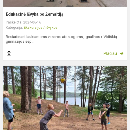
Edukacinė išvyka po Žemaitiją
Paskelbta: 2024-06-16
Kategorija:
Ekskursijos / išvykos
Besiartinant laukiamoms vasaros atostogoms, Ignalinos r. Vidiškių
gimnazijos sep...
Plačiau
A
t
ž