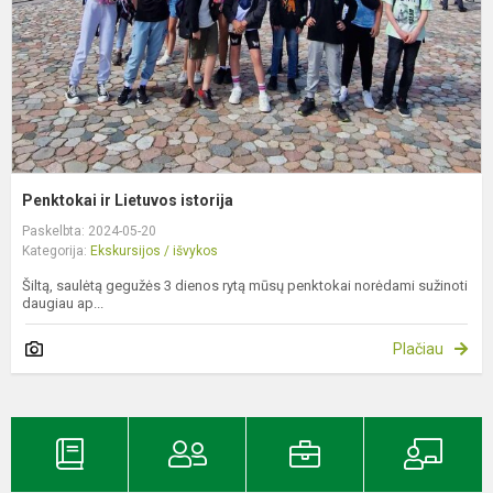
Penktokai ir Lietuvos istorija
Paskelbta: 2024-05-20
Kategorija:
Ekskursijos / išvykos
Šiltą, saulėtą gegužės 3 dienos rytą mūsų penktokai norėdami sužinoti
daugiau ap...
Plačiau