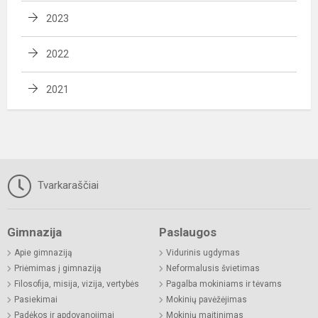
2023
2022
2021
Tvarkaraščiai
Gimnazija
Paslaugos
Apie gimnaziją
Vidurinis ugdymas
Priėmimas į gimnaziją
Neformalusis švietimas
Filosofija, misija, vizija, vertybės
Pagalba mokiniams ir tėvams
Pasiekimai
Mokinių pavėžėjimas
Padėkos ir apdovanojimai
Mokinių maitinimas