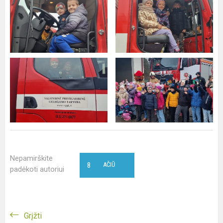
Nepamirškite
8
AČIŪ
padėkoti autoriui
Grįžti