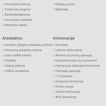
Gimnazijos himnas
Patalpų nuoma
Tradiciniai renginiai
Biblioteka
Bendradarbiavimas
Gimnazijos simboliai
Metodiniai darbai
Ataskaitos
Informacija
Biudžeto vykdymo ataskaitų rinkiniai
Nuorodos
Finansinių ataskaitų rinkiniai
Laisvos darbo vietos
Lėšos veiklai viešinti
Asmens duomenų apsauga
Projektai
Konsultavimasis su visuomene
Viešieji pirkimai
Dažniausiai užduodami klausimai
Veiklos ataskaitos
Pranešėjų apsauga
1,2% parama
Korupcijos prevencija
Civilinė sauga
Teisinė informacija
Atviri duomenys