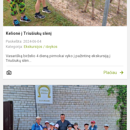
Kelionė į Triušiukų slėnį
Paskelbta: 2024-06-04
Kategorija:
Ekskursijos / išvykos
Vasarišką birželio 4 dieną pirmokai vyko į pažintinę ekskursiją į
Triušiukų slėn...
Plačiau
A
p
s
ž