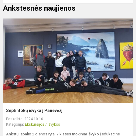
Ankstesnės naujienos
S
i
į
P
Septintokų išvyka į Panevėžį
Paskelbta: 2024-10-16
Kategorija:
Ekskursijos / išvykos
Ankstų, spalio 2 dienos rytą, 7 klasės mokiniai išvyko į edukacinę