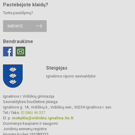
Pastebėjote klaidų?
Turite pasiūlymų?
RAŠYKITE
Bendraukime
Steigėjas
Ignalinos rajono savivaldybė
Ignalinos r. Vidiškių gimnazija
Savivaldybės biudžetinė įstaiga
Ignalinos g. 1A, Vidiškių k., Vidiškių sen., 30234 Ignalinos r. sav.
Tel./ faks.
(0 386) 46 337
El. p.
mokykla@vidiskiu.ignalina.lm.lt
Duomenys kaupiami ir saugomi
Juridinių asmenų registre
Įmonės kodas 191089725