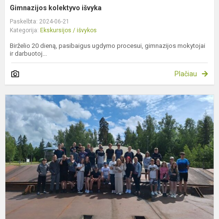
Gimnazijos kolektyvo išvyka
Paskelbta: 2024-06-21
Kategorija:
Ekskursijos / išvykos
Birželio 20 dieną, pasibaigus ugdymo procesui, gimnazijos mokytojai
ir darbuotoj...
Plačiau
E
i
p
Ž