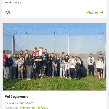
ekskursiją į...
Plačiau
V
ž
Vėl žygiavome
Paskelbta: 2024-09-25
Kategorija:
Ekskursijos / išvykos