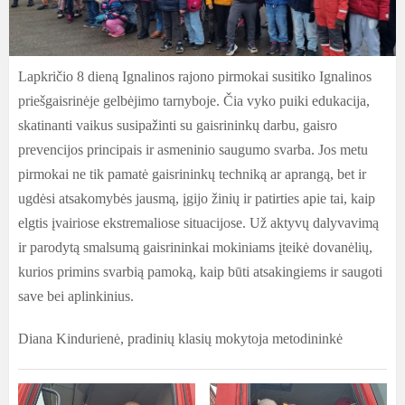
Lapkričio 8 dieną Ignalinos rajono pirmokai susitiko Ignalinos
priešgaisrinėje gelbėjimo tarnyboje. Čia vyko puiki edukacija,
skatinanti vaikus susipažinti su gaisrininkų darbu, gaisro
prevencijos principais ir asmeninio saugumo svarba. Jos metu
pirmokai ne tik pamatė gaisrininkų techniką ar aprangą, bet ir
ugdėsi atsakomybės jausmą, įgijo žinių ir patirties apie tai, kaip
elgtis įvairiose ekstremaliose situacijose. Už aktyvų dalyvavimą
ir parodytą smalsumą gaisrininkai mokiniams įteikė dovanėlių,
kurios primins svarbią pamoką, kaip būti atsakingiems ir saugoti
save bei aplinkinius.
Diana Kindurienė, pradinių klasių mokytoja metodininkė