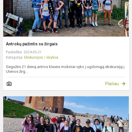
Antrokų pažintis su žirgais
Paskelbta: 2024-05-21
Kategorija:
Ekskursijos / išvykos
Gegužės 21 dieną antros klasės mokiniai vyko į ugdomąją ekskursiją į
Utenos žirg...
Plačiau
P
ir
L
i