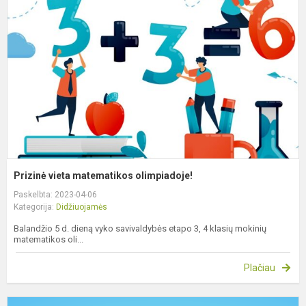
m
o
Prizinė vieta matematikos olimpiadoje!
Paskelbta: 2023-04-06
Kategorija:
Didžiuojamės
Balandžio 5 d. dieną vyko savivaldybės etapo 3, 4 klasių mokinių
matematikos oli...
Plačiau
P