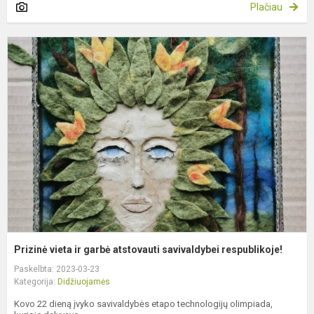
Plačiau
P
v
ir
g
a
s
r
Prizinė vieta ir garbė atstovauti savivaldybei respublikoje!
Paskelbta: 2023-03-23
Kategorija:
Didžiuojamės
Kovo 22 dieną įvyko savivaldybės etapo technologijų olimpiada,