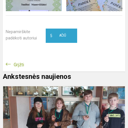
Nepamirškite
5
AČIŪ
padėkoti autoriui
Grįžti
Ankstesnės naujienos
P
v
š
v