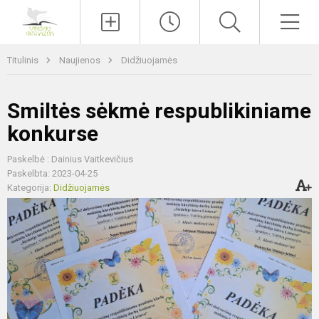
Paieška
Men
Titulinis
Naujienos
Didžiuojamės
Smiltės sėkmė respublikiniame
konkurse
Paskelbė : Dainius Vaitkevičius
Paskelbta: 2023-04-25
Kategorija:
Didžiuojamės