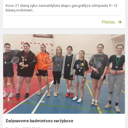
Kovo 21 dieną vyko savivaldybės etapo geografijos olimpiada 9–12
klasių mokiniam...
Plačiau
D
b
v
Dalyvavome badmintono varžybose