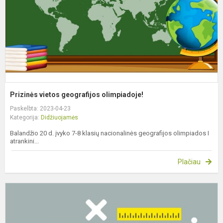
Prizinės vietos geografijos olimpiadoje!
Paskelbta: 2023-04-23
Kategorija:
Didžiuojamės
Balandžio 20 d. įvyko 7-8 klasių nacionalinės geografijos olimpiados I
atrankini...
Plačiau
M
o
r