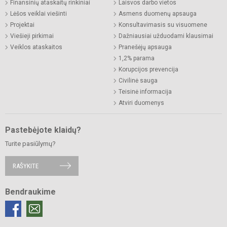
Finansinių ataskaitų rinkiniai
Laisvos darbo vietos
Lėšos veiklai viešinti
Asmens duomenų apsauga
Projektai
Konsultavimasis su visuomene
Viešieji pirkimai
Dažniausiai užduodami klausimai
Veiklos ataskaitos
Pranešėjų apsauga
1,2% parama
Korupcijos prevencija
Civilinė sauga
Teisinė informacija
Atviri duomenys
Pastebėjote klaidų?
Turite pasiūlymų?
RAŠYKITE
Bendraukime