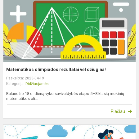
v
d
Matematikos olimpiados rezultatai vėl džiugina!
Paskelbta: 2023-04-19
Kategorija:
Didžiuojamės
Balandžio 18 d. dieną vyko savivaldybės etapo 5–8 klasių mokinių
matematikos oli...
Plačiau
P
v