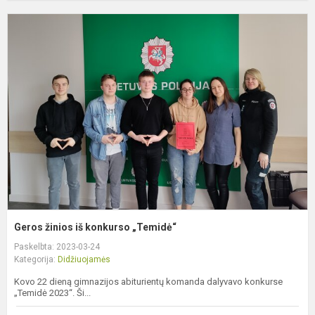
G
ž
i
k
„
Geros žinios iš konkurso „Temidė“
Paskelbta: 2023-03-24
Kategorija:
Didžiuojamės
Kovo 22 dieną gimnazijos abiturientų komanda dalyvavo konkurse
„Temidė 2023“. Ši...