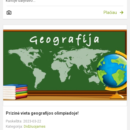
kurioje dalyvavo...
Plačiau
P
v
g
o
Prizinė vieta geografijos olimpiadoje!
Paskelbta: 2023-03-22
Kategorija:
Didžiuojamės