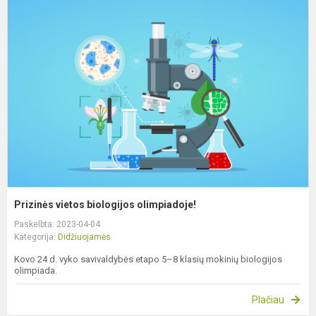
v
b
o
Prizinės vietos biologijos olimpiadoje!
Paskelbta: 2023-04-04
Kategorija:
Didžiuojamės
Kovo 24 d. vyko savivaldybės etapo 5–8 klasių mokinių biologijos
olimpiada.
Plačiau