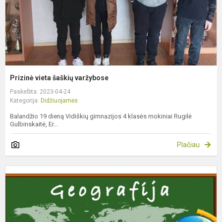
Prizinė vieta šaškių varžybose
Paskelbta: 2023-04-24
Kategorija:
Didžiuojamės
Balandžio 19 dieną Vidiškių gimnazijos 4 klasės mokiniai Rugilė
Gulbinskaitė, Er...
Plačiau
P
v
g
o