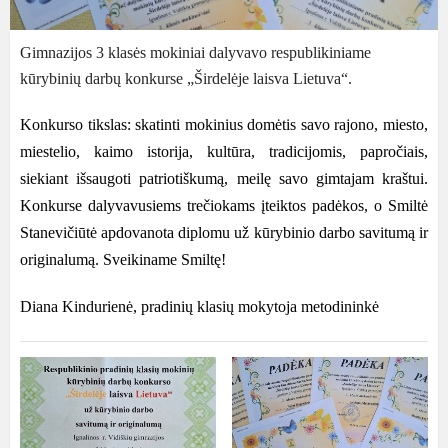
Gimnazijos 3 klasės mokiniai dalyvavo respublikiniame
kūrybinių darbų konkurse „Širdelėje laisva Lietuva“.
Konkurso tikslas: skatinti mokinius domėtis savo rajono, miesto,
miestelio, kaimo istorija, kultūra, tradicijomis, papročiais,
siekiant išsaugoti patriotiškumą, meilę savo gimtajam kraštui.
Konkurse dalyvavusiems trečiokams įteiktos padėkos, o Smiltė
Stanevičiūtė apdovanota diplomu už kūrybinio darbo savitumą ir
originalumą.
Sveikiname Smiltę
!
Diana Kindurien
ė, pradinių klasių mokytoja metodininkė