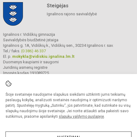
Steigėjas
Ignalinos rajono savivaldybė
Ignalinos r. Vidiškių gimnazija
Savivaldybės biudžetinė įstaiga
Ignalinos g. 1A, Vidiškių k., Vidiškių sen., 30234 Ignalinos r. sav.
Tel./ faks.
(0 386) 46 337
El. p.
mokykla@vidiskiu.ignalina.lm.lt
Duomenys kaupiami ir saugomi
Juridinių asmenų registre
Įmonės kodas 191089725
Šioje svetainėje naudojame slapukus siekdami užtikrinti jums teikiamų
© 2025. Ignalinos r. Vidiškių gimnazija. Visos teisės saugomos.
Kopijuoti turinį be raštiško gimnazijos sutikimo griežtai draudžiama.
paslaugų kokybę, analizuoti svetainės naudojimą ir optimizuoti naršymo
patirtį. Spustelėję mygtuką „Sutinku“, jūs patvirtinate, kad sutinkate su visų
Prieinamumo paraiška
Slapukų valdymas
slapukų naudojimu šioje svetainėje. Jei norite atšaukti arba pakeisti savo
sutikimus, prašome apsilankyti
slapukų valdymo puslapyje
.
Sumanus būdas atnaujinti
mokyklos interneto
svetainę