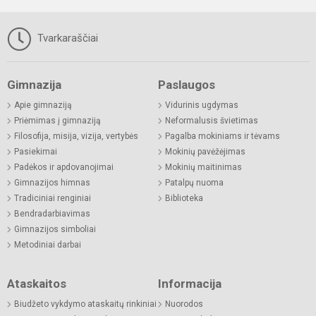
Tvarkaraščiai
Gimnazija
Paslaugos
Apie gimnaziją
Vidurinis ugdymas
Priėmimas į gimnaziją
Neformalusis švietimas
Filosofija, misija, vizija, vertybės
Pagalba mokiniams ir tėvams
Pasiekimai
Mokinių pavėžėjimas
Padėkos ir apdovanojimai
Mokinių maitinimas
Gimnazijos himnas
Patalpų nuoma
Tradiciniai renginiai
Biblioteka
Bendradarbiavimas
Gimnazijos simboliai
Metodiniai darbai
Ataskaitos
Informacija
Biudžeto vykdymo ataskaitų rinkiniai
Nuorodos