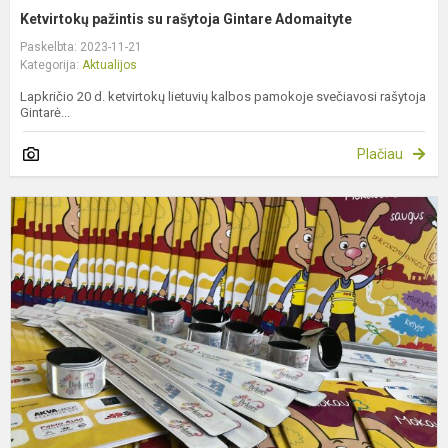
Ketvirtokų pažintis su rašytoja Gintare Adomaityte
Paskelbta: 2023-11-21
Kategorija:
Aktualijos
Lapkričio 20 d. ketvirtokų lietuvių kalbos pamokoje svečiavosi rašytoja
Gintarė...
Plačiau
D
p