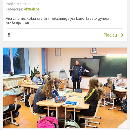
Paskelbta: 2023-11-21
Kategorija:
Aktualijos
Visi žinome, kokia svarbi ir reikšminga yra kario, krašto gynėjo
profesija. Kari...
Plačiau
K
p
s
r
G
A