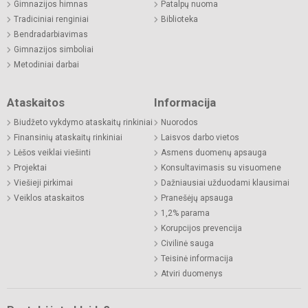
Gimnazijos himnas
Patalpų nuoma
Tradiciniai renginiai
Biblioteka
Bendradarbiavimas
Gimnazijos simboliai
Metodiniai darbai
Ataskaitos
Informacija
Biudžeto vykdymo ataskaitų rinkiniai
Nuorodos
Finansinių ataskaitų rinkiniai
Laisvos darbo vietos
Lėšos veiklai viešinti
Asmens duomenų apsauga
Projektai
Konsultavimasis su visuomene
Viešieji pirkimai
Dažniausiai užduodami klausimai
Veiklos ataskaitos
Pranešėjų apsauga
1,2% parama
Korupcijos prevencija
Civilinė sauga
Teisinė informacija
Atviri duomenys