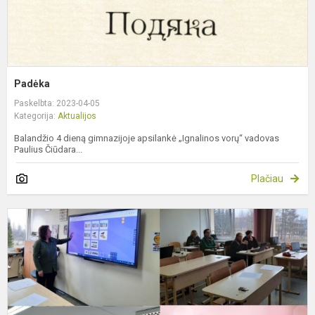
Padėka
Paskelbta: 2023-04-05
Kategorija:
Aktualijos
Balandžio 4 dieną gimnazijoje apsilankė „Ignalinos vorų“ vadovas
Paulius Čiūdara...
Plačiau
I
k
t
p
m
g