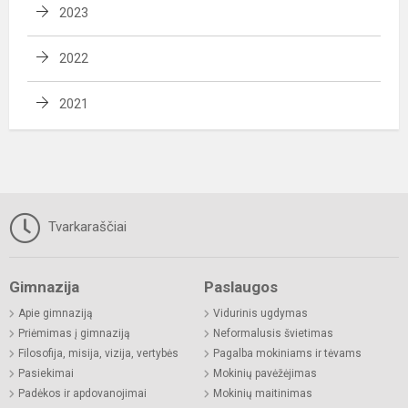
2023
2022
2021
Tvarkaraščiai
Gimnazija
Paslaugos
Apie gimnaziją
Vidurinis ugdymas
Priėmimas į gimnaziją
Neformalusis švietimas
Filosofija, misija, vizija, vertybės
Pagalba mokiniams ir tėvams
Pasiekimai
Mokinių pavėžėjimas
Padėkos ir apdovanojimai
Mokinių maitinimas