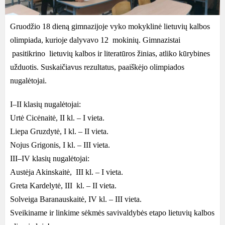
Gruodžio 18 dieną gimnazijoje vyko mokyklinė lietuvių kalbos
olimpiada, kurioje dalyvavo 12 mokinių. Gimnazistai
pasitikrino lietuvių kalbos ir literatūros žinias, atliko kūrybines
užduotis. Suskaičiavus rezultatus, paaiškėjo olimpiados
nugalėtojai.
I–II klasių nugalėtojai:
Urtė Cicėnaitė, II kl. – I vieta.
Liepa Gruzdytė, I kl. – II vieta.
Nojus Grigonis, I kl. – III vieta.
III–IV klasių nugalėtojai:
Austėja Akinskaitė, III kl. – I vieta.
Greta Kardelytė, III kl. – II vieta.
Solveiga Baranauskaitė, IV kl. – III vieta.
Sveikiname ir linkime sėkmės savivaldybės etapo lietuvių kalbos