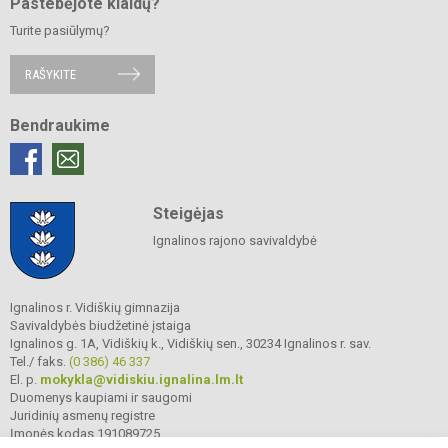
Pastebėjote klaidų?
Turite pasiūlymų?
RAŠYKITE
Bendraukime
Steigėjas
Ignalinos rajono savivaldybė
Ignalinos r. Vidiškių gimnazija
Savivaldybės biudžetinė įstaiga
Ignalinos g. 1A, Vidiškių k., Vidiškių sen., 30234 Ignalinos r. sav.
Tel./ faks.
(0 386) 46 337
El. p.
mokykla@vidiskiu.ignalina.lm.lt
Duomenys kaupiami ir saugomi
Juridinių asmenų registre
Įmonės kodas 191089725