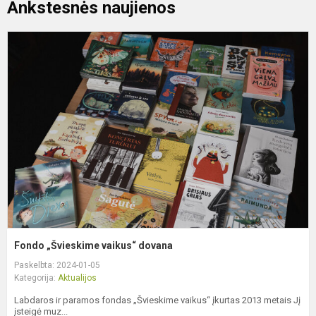
Ankstesnės naujienos
F
„
v
d
Fondo „Švieskime vaikus“ dovana
Paskelbta: 2024-01-05
Kategorija:
Aktualijos
Labdaros ir paramos fondas „Švieskime vaikus“ įkurtas 2013 metais Jį
įsteigė muz...