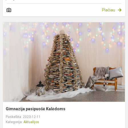
Plačiau
G
p
K
Gimnazija pasipuošė Kalėdoms
Paskelbta: 2023-12-11
Kategorija:
Aktualijos