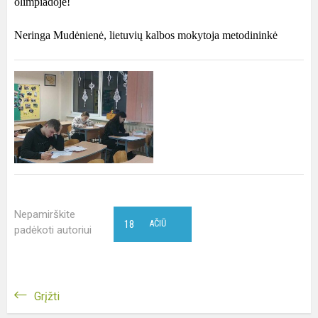
olimpiadoje!
Neringa Mudėnienė, lietuvių kalbos mokytoja metodininkė
Nepamirškite
18
AČIŪ
padėkoti autoriui
Grįžti