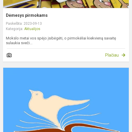
Dėmesys pirmokams
Paskelbta: 2023-09-13
Kategorija:
Aktualijos
Mokslo metai vos spėjo įsibėgėti, o pirmokėliai kiekvieną savaitę
sulaukia sveči...
Plačiau
P
m
p
į
g