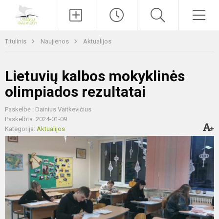
Paieška
Men
Titulinis
Naujienos
Aktualijos
Lietuvių kalbos mokyklinės
olimpiados rezultatai
Paskelbė : Dainius Vaitkevičius
Paskelbta: 2024-01-09
Kategorija:
Aktualijos