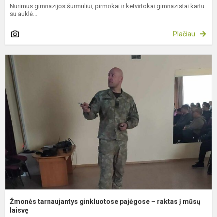
Nurimus gimnazijos šurmuliui, pirmokai ir ketvirtokai gimnazistai kartu
su auklė...
Plačiau
Ž
t
g
p
–
r
į
m
la
Žmonės tarnaujantys ginkluotose pajėgose – raktas į mūsų
laisvę