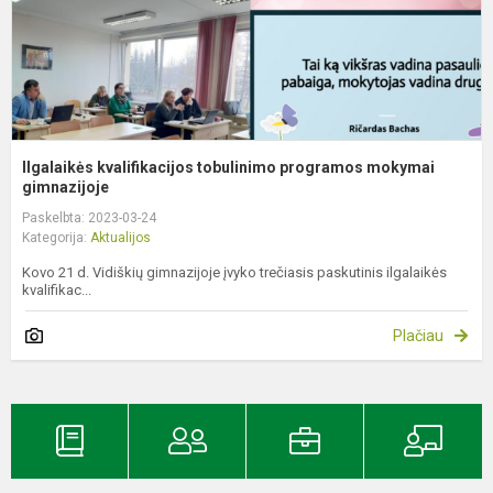
Ilgalaikės kvalifikacijos tobulinimo programos mokymai
gimnazijoje
Paskelbta: 2023-03-24
Kategorija:
Aktualijos
Kovo 21 d. Vidiškių gimnazijoje įvyko trečiasis paskutinis ilgalaikės
kvalifikac...
Plačiau