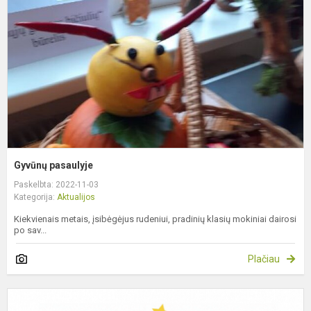
Gyvūnų pasaulyje
Paskelbta: 2022-11-03
Kategorija:
Aktualijos
Kiekvienais metais, įsibėgėjus rudeniui, pradinių klasių mokiniai dairosi
po sav...
Plačiau
G