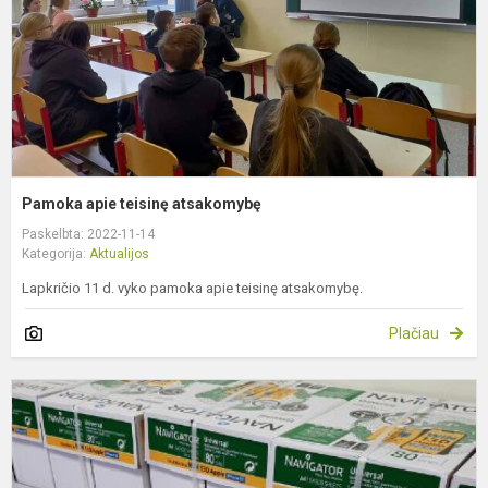
Pamoka apie teisinę atsakomybę
Paskelbta: 2022-11-14
Kategorija:
Aktualijos
Lapkričio 11 d. vyko pamoka apie teisinę atsakomybę.
Plačiau
G
g
p