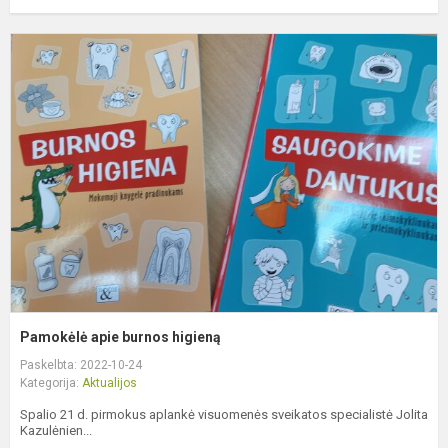
P
a
b
h
Pamokėlė apie burnos higieną
Paskelbta: 2022-10-24
Kategorija:
Aktualijos
Spalio 21 d. pirmokus aplankė visuomenės sveikatos specialistė Jolita
Kazulėnien...