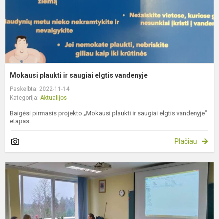
Mokausi plaukti ir saugiai elgtis vandenyje
Paskelbta: 2022-11-14
Kategorija:
Aktualijos
Baigėsi pirmasis projekto „Mokausi plaukti ir saugiai elgtis vandenyje”
etapas.
Plačiau
P
a
t
a