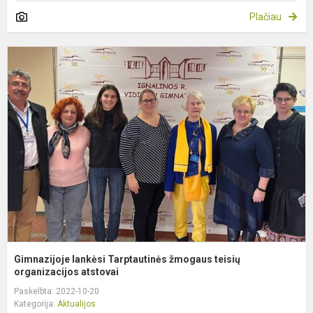
Plačiau
G
l
T
ž
t
o
Gimnazijoje lankėsi Tarptautinės žmogaus teisių
organizacijos atstovai
Paskelbta: 2022-10-20
Kategorija:
Aktualijos