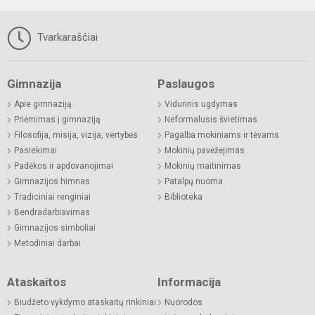
Tvarkaraščiai
Gimnazija
Paslaugos
Apie gimnaziją
Vidurinis ugdymas
Priėmimas į gimnaziją
Neformalusis švietimas
Filosofija, misija, vizija, vertybės
Pagalba mokiniams ir tėvams
Pasiekimai
Mokinių pavėžėjimas
Padėkos ir apdovanojimai
Mokinių maitinimas
Gimnazijos himnas
Patalpų nuoma
Tradiciniai renginiai
Biblioteka
Bendradarbiavimas
Gimnazijos simboliai
Metodiniai darbai
Ataskaitos
Informacija
Biudžeto vykdymo ataskaitų rinkiniai
Nuorodos