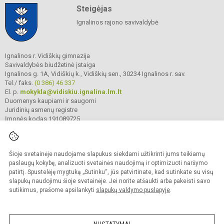
Steigėjas
Ignalinos rajono savivaldybė
Ignalinos r. Vidiškių gimnazija
Savivaldybės biudžetinė įstaiga
Ignalinos g. 1A, Vidiškių k., Vidiškių sen., 30234 Ignalinos r. sav.
Tel./ faks.
(0 386) 46 337
El. p.
mokykla@vidiskiu.ignalina.lm.lt
Duomenys kaupiami ir saugomi
Juridinių asmenų registre
Įmonės kodas 191089725
Šioje svetainėje naudojame slapukus siekdami užtikrinti jums teikiamų
© 2025. Ignalinos r. Vidiškių gimnazija. Visos teisės saugomos.
Kopijuoti turinį be raštiško gimnazijos sutikimo griežtai draudžiama.
paslaugų kokybę, analizuoti svetainės naudojimą ir optimizuoti naršymo
patirtį. Spustelėję mygtuką „Sutinku“, jūs patvirtinate, kad sutinkate su visų
Prieinamumo paraiška
Slapukų valdymas
slapukų naudojimu šioje svetainėje. Jei norite atšaukti arba pakeisti savo
sutikimus, prašome apsilankyti
slapukų valdymo puslapyje
.
Sumanus būdas atnaujinti
mokyklos interneto
svetainę