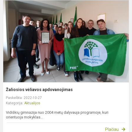
Ž
v
a
Žaliosios vėliavos apdovanojimas
Paskelbta: 2022-10-27
Kategorija:
Aktualijos
Vidiškių gimnazija nuo 2004 metų dalyvauja programoje, kuri
orientuoja mokyklas...
Plačiau