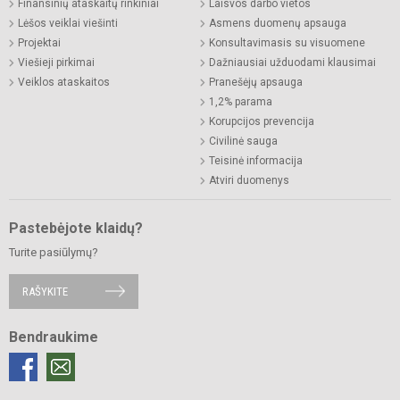
Finansinių ataskaitų rinkiniai
Laisvos darbo vietos
Lėšos veiklai viešinti
Asmens duomenų apsauga
Projektai
Konsultavimasis su visuomene
Viešieji pirkimai
Dažniausiai užduodami klausimai
Veiklos ataskaitos
Pranešėjų apsauga
1,2% parama
Korupcijos prevencija
Civilinė sauga
Teisinė informacija
Atviri duomenys
Pastebėjote klaidų?
Turite pasiūlymų?
RAŠYKITE
Bendraukime