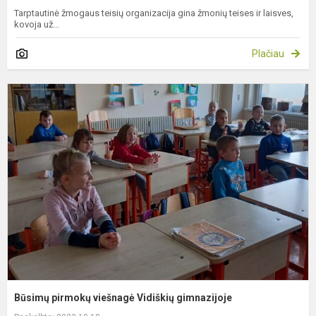
Tarptautinė žmogaus teisių organizacija gina žmonių teises ir laisves,
kovoja už...
Plačiau
B
p
v
V
g
Būsimų pirmokų viešnagė Vidiškių gimnazijoje