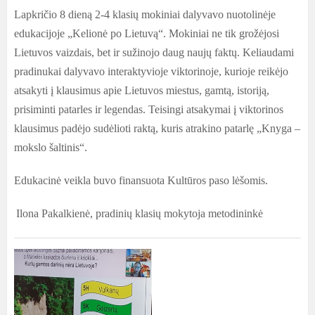
Lapkričio 8 dieną 2-4 klasių mokiniai dalyvavo nuotolinėje
edukacijoje „Kelionė po Lietuvą“. Mokiniai ne tik grožėjosi
Lietuvos vaizdais, bet ir sužinojo daug naujų faktų. Keliaudami
pradinukai dalyvavo interaktyvioje viktorinoje, kurioje reikėjo
atsakyti į klausimus apie Lietuvos miestus, gamtą, istoriją,
prisiminti patarles ir legendas. Teisingi atsakymai į viktorinos
klausimus padėjo sudėlioti raktą, kuris atrakino patarlę „Knyga –
mokslo šaltinis“.
Edukacinė veikla buvo finansuota Kultūros paso lėšomis.
Ilona Pakalkienė, pradinių klasių mokytoja metodininkė