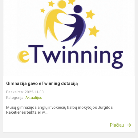
g
e
d
Gimnazija gavo eTwinning dotaciją
Paskelbta: 2022-11-03
Kategorija:
Aktualijos
Mūsų gimnazijos anglų ir vokiečių kalbų mokytojos Jurgitos
Raketienės teikta eTw...
Plačiau