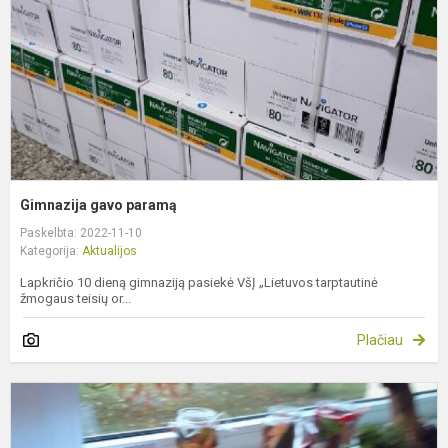
Gimnazija gavo paramą
Paskelbta: 2022-11-10
Kategorija:
Aktualijos
Lapkričio 10 dieną gimnaziją pasiekė VšĮ „Lietuvos tarptautinė
žmogaus teisių or...
Plačiau
G
p