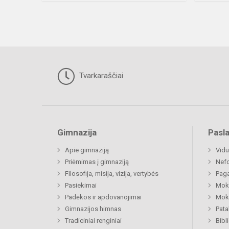
Tvarkaraščiai
Gimnazija
Pasl
Apie gimnaziją
Vidu
Priėmimas į gimnaziją
Nefo
Filosofija, misija, vizija, vertybės
Paga
Pasiekimai
Moki
Padėkos ir apdovanojimai
Moki
Gimnazijos himnas
Pat
Tradiciniai renginiai
Bibl