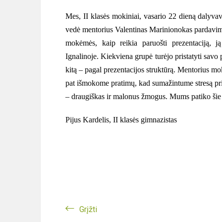
Mes, II klasės mokiniai, vasario 22 dieną dalyv
vedė mentorius Valentinas Marinionokas pardavimų 
mokėmės, kaip reikia paruošti prezentaciją, ją
Ignalinoje. Kiekviena grupė turėjo pristatyti savo
kitą – pagal prezentacijos struktūrą. Mentorius mok
pat išmokome pratimų, kad sumažintume stresą prieš
– draugiškas ir malonus žmogus. Mums patiko šie
Pijus Kardelis, II klasės gimnazistas
Grįžti