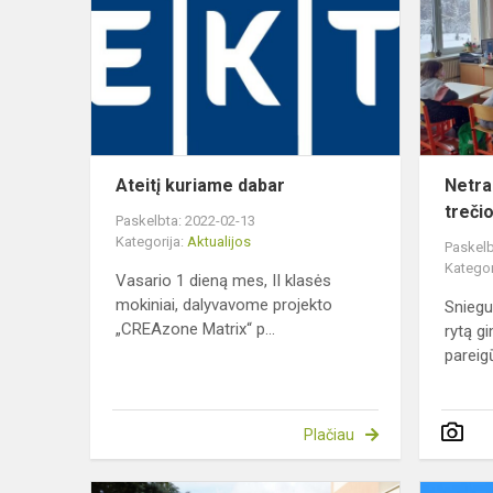
dabar
Ateitį kuriame dabar
Netra
treči
Paskelbta: 2022-02-13
Kategorija:
Aktualijos
Paskelb
Kategor
Vasario 1 dieną mes, II klasės
mokiniai, dalyvavome projekto
Sniegu
„CREAzone Matrix“ p...
rytą gi
pareigū
Plačiau
Palaikykime