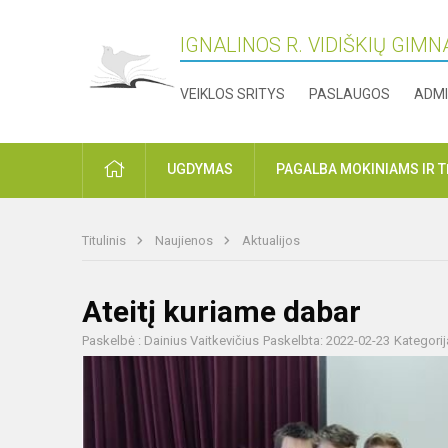
IGNALINOS R. VIDIŠKIŲ GIMN
VEIKLOS SRITYS
PASLAUGOS
ADMI
PRADŽIA
UGDYMAS
PAGALBA MOKINIAMS IR 
Titulinis
Naujienos
Aktualijos
Ateitį kuriame dabar
Paskelbė : Dainius Vaitkevičius
Paskelbta: 2022-02-23
Kategorij