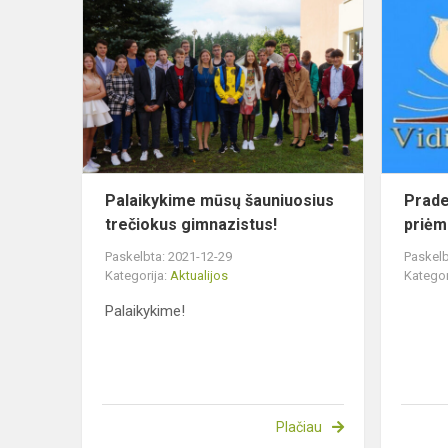
mūsų
šauniuosius
trečiokus
gimnazistus
Palaikykime mūsų šauniuosius
Prad
trečiokus gimnazistus!
priėm
Paskelbta: 2021-12-29
Paskelb
Kategorija:
Aktualijos
Kategor
Palaikykime!
Plačiau