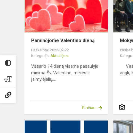
Paminėjome Valentino dieną
Mokym
Paskelbta: 2022-02-22
Paskelb
Kategorija:
Aktualijos
Kategor
Vasario 14 dieną visame pasaulyje
Vasar
minima Šv. Valentino, meilės ir
anglų 
įsimylėjėlių,...
Plačiau
Ateitį
kuriame