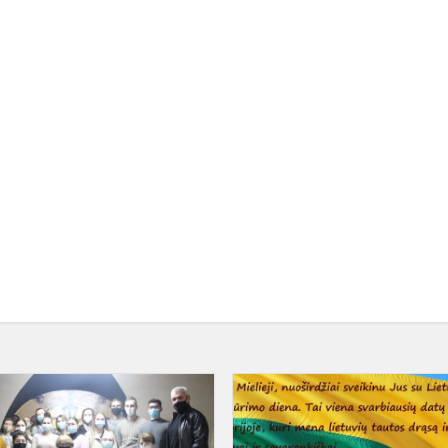
e
Mokymai
Lenkijoje