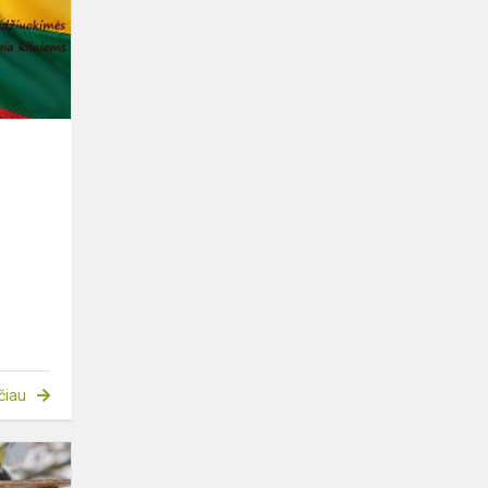
čiau
Padėkime
paukšteliams