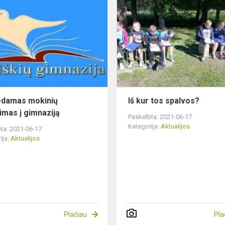
mokinių
priėmimas
į
!
gimnaziją
edamas mokinių
Iš kur tos spalvos?
imas į gimnaziją
Paskelbta: 2021-06-17
Kategorija:
Aktualijos
ta: 2021-06-17
ija:
Aktualijos
Plačiau
Pla