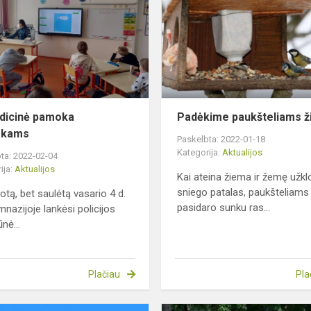
trečiokams
dicinė pamoka
Padėkime paukšteliams 
okams
Paskelbta: 2022-01-18
Kategorija:
Aktualijos
ta: 2022-02-04
ija:
Aktualijos
Kai ateina žiema ir žemę užkl
sniego patalas, paukšteliams
otą, bet saulėtą vasario 4 d.
pasidaro sunku ras...
mnazijoje lankėsi policijos
nė...
Plačiau
Pla
Pradedamas