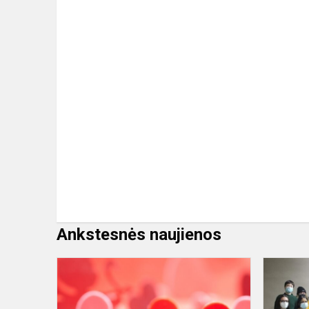
Ankstesnės naujienos
Paminėjom
Valentino
dieną