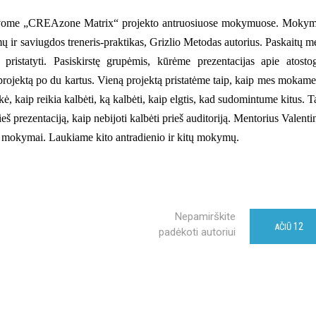
avome
„CREAzone Matrix“
projekto antruosiuose mokymuose. Moky
ir saviugdos treneris-praktikas, Grizlio Metodas autorius. Paskaitų m
 pristatyti. Pasiskirstę grupėmis, kūrėme prezentacijas apie atosto
 projektą po du kartus. Vieną projektą pristatėme taip, kaip mes mokame
ė, kaip reikia kalbėti, ką kalbėti, kaip elgtis, kad sudomintume kitus. T
 prezentaciją, kaip nebijoti kalbėti prieš auditoriją. Mentorius Valenti
 mokymai. Laukiame kito antradienio ir kitų mokymų.
Nepamirškite
12
AČIŪ
padėkoti autoriui