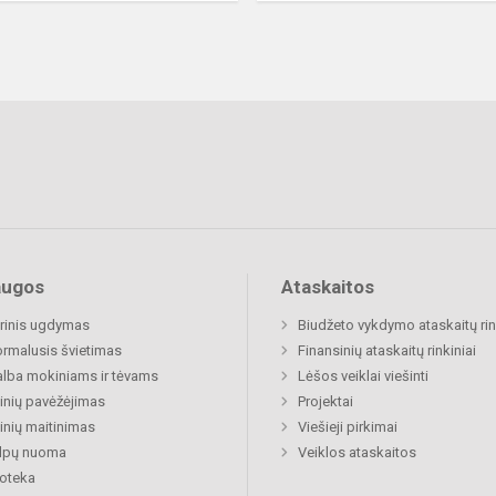
augos
Ataskaitos
rinis ugdymas
Biudžeto vykdymo ataskaitų rin
rmalusis švietimas
Finansinių ataskaitų rinkiniai
lba mokiniams ir tėvams
Lėšos veiklai viešinti
nių pavėžėjimas
Projektai
nių maitinimas
Viešieji pirkimai
alpų nuoma
Veiklos ataskaitos
ioteka