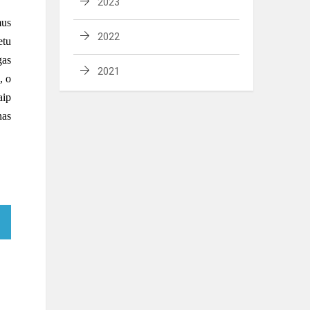
2023
mus
2022
etu
gas
2021
, o
aip
nas