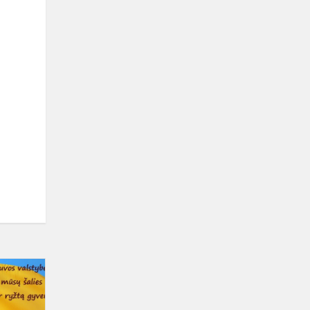
Gimnazijos
direktorės
sveikinimas