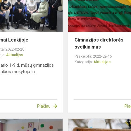
ai Lenkijoje
Gimnazijos direktorės
sveikinimas
ta: 2022-02-20
ija:
Aktualijos
Paskelbta: 2022-02-15
Kategorija:
Aktualijos
io 1-9 d. mūsų gimnazijos
kalbos mokytoja In...
Plačiau
Pla
Netradicinė
pamoka