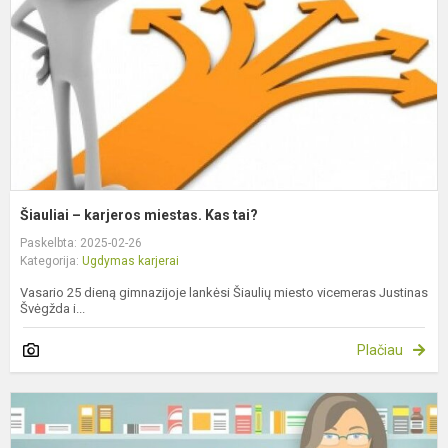
K
t
Šiauliai – karjeros miestas. Kas tai?
Paskelbta: 2025-02-26
Kategorija:
Ugdymas karjerai
Vasario 25 dieną gimnazijoje lankėsi Šiaulių miesto vicemeras Justinas
Švėgžda i...
Plačiau
V
p