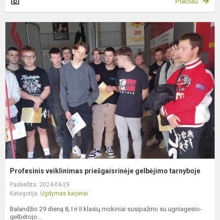
Plačiau
P
v
p
g
t
Profesinis veiklinimas priešgaisrinėje gelbėjimo tarnyboje
Paskelbta: 2024-04-29
Kategorija:
Ugdymas karjerai
Balandžio 29 dieną 8, I ir II klasių mokiniai susipažino su ugniagesio-
gelbėtojo...