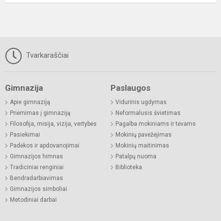
Tvarkaraščiai
Gimnazija
Paslaugos
Apie gimnaziją
Vidurinis ugdymas
Priėmimas į gimnaziją
Neformalusis švietimas
Filosofija, misija, vizija, vertybės
Pagalba mokiniams ir tėvams
Pasiekimai
Mokinių pavėžėjimas
Padėkos ir apdovanojimai
Mokinių maitinimas
Gimnazijos himnas
Patalpų nuoma
Tradiciniai renginiai
Biblioteka
Bendradarbiavimas
Gimnazijos simboliai
Metodiniai darbai