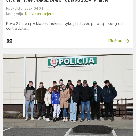
Paskelbta: 2024-04-04
Kategorija:
Ugdymas karjerai
Kovo 29 dieną IV klasės mokiniai vyko į Lietuvos parodų ir kongresų
centre „Lite...
Plačiau
K
t
p