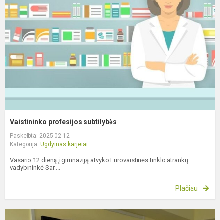
s
Vaistininko profesijos subtilybės
Paskelbta: 2025-02-12
Kategorija:
Ugdymas karjerai
Vasario 12 dieną į gimnaziją atvyko Eurovaistinės tinklo atrankų
vadybininkė San...
Plačiau
P