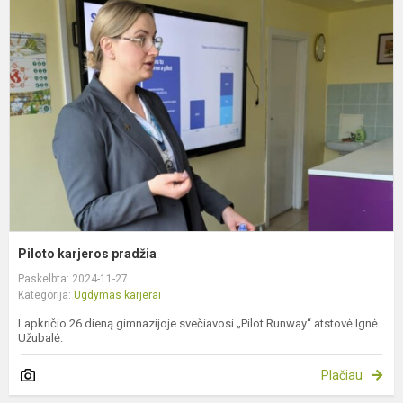
k
p
Piloto karjeros pradžia
Paskelbta: 2024-11-27
Kategorija:
Ugdymas karjerai
Lapkričio 26 dieną gimnazijoje svečiavosi „Pilot Runway“ atstovė Ignė
Užubalė.
Plačiau