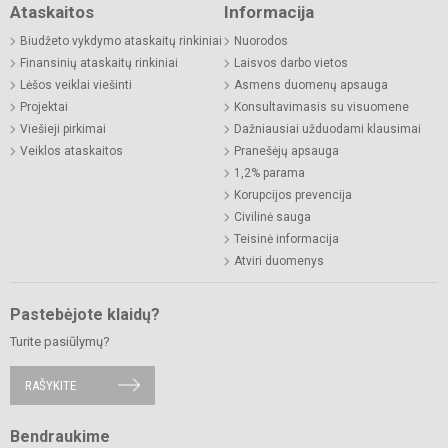
Ataskaitos
Informacija
Biudžeto vykdymo ataskaitų rinkiniai
Nuorodos
Finansinių ataskaitų rinkiniai
Laisvos darbo vietos
Lėšos veiklai viešinti
Asmens duomenų apsauga
Projektai
Konsultavimasis su visuomene
Viešieji pirkimai
Dažniausiai užduodami klausimai
Veiklos ataskaitos
Pranešėjų apsauga
1,2% parama
Korupcijos prevencija
Civilinė sauga
Teisinė informacija
Atviri duomenys
Pastebėjote klaidų?
Turite pasiūlymų?
RAŠYKITE
Bendraukime