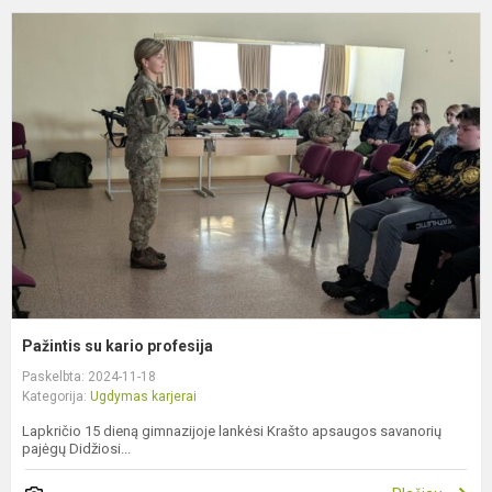
P
s
k
p
Pažintis su kario profesija
Paskelbta: 2024-11-18
Kategorija:
Ugdymas karjerai
Lapkričio 15 dieną gimnazijoje lankėsi Krašto apsaugos savanorių
pajėgų Didžiosi...