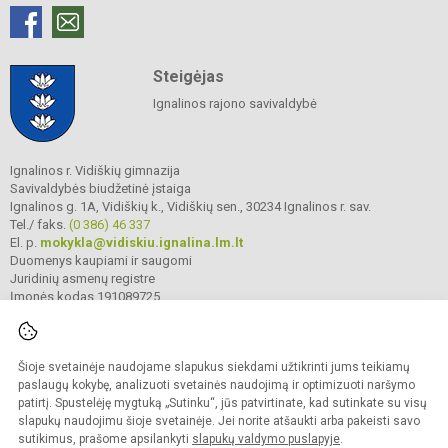
Steigėjas
Ignalinos rajono savivaldybė
Ignalinos r. Vidiškių gimnazija
Savivaldybės biudžetinė įstaiga
Ignalinos g. 1A, Vidiškių k., Vidiškių sen., 30234 Ignalinos r. sav.
Tel./ faks.
(0 386) 46 337
El. p.
mokykla@vidiskiu.ignalina.lm.lt
Duomenys kaupiami ir saugomi
Juridinių asmenų registre
Įmonės kodas 191089725
Šioje svetainėje naudojame slapukus siekdami užtikrinti jums teikiamų
© 2025. Ignalinos r. Vidiškių gimnazija. Visos teisės saugomos.
Kopijuoti turinį be raštiško gimnazijos sutikimo griežtai draudžiama.
paslaugų kokybę, analizuoti svetainės naudojimą ir optimizuoti naršymo
patirtį. Spustelėję mygtuką „Sutinku“, jūs patvirtinate, kad sutinkate su visų
Prieinamumo paraiška
Slapukų valdymas
slapukų naudojimu šioje svetainėje. Jei norite atšaukti arba pakeisti savo
sutikimus, prašome apsilankyti
slapukų valdymo puslapyje
.
Sumanus būdas atnaujinti