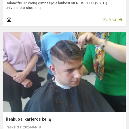
Balandžio 12 dieną gimnazijoje lankėsi VILNIUS TECH (VGTU)
universiteto studentų...
Plačiau
R
k
k
Renkuosi karjeros kelią
Paskelbta: 2024-04-18