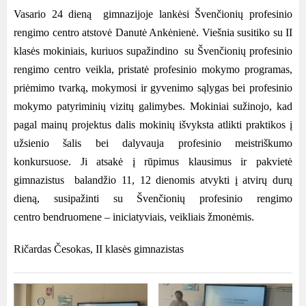
Vasario 24 dieną gimnazijoje lankėsi Švenčionių profesinio
rengimo centro atstovė Danutė Ankėnienė. Viešnia susitiko su II
klasės mokiniais, kuriuos supažindino su Švenčionių profesinio
rengimo centro veikla, pristatė profesinio mokymo programas,
priėmimo tvarką, mokymosi ir gyvenimo sąlygas bei profesinio
mokymo patyriminių vizitų galimybes. Mokiniai sužinojo, kad
pagal mainų projektus dalis mokinių išvyksta atlikti praktikos į
užsienio šalis bei dalyvauja profesinio meistriškumo
konkursuose. Ji atsakė į rūpimus klausimus ir pakvietė
gimnazistus balandžio 11, 12 dienomis atvykti į atvirų durų
dieną, susipažinti su Švenčionių profesinio rengimo
centro bendruomene
–
iniciatyviais, veikliais žmonėmis.
Ričardas Česokas, II klasės gimnazistas