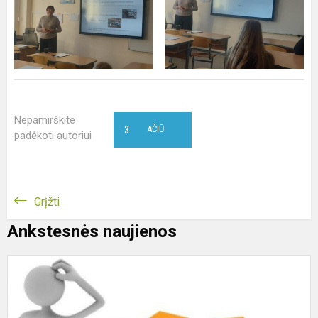
Nepamirškite
3
AČIŪ
padėkoti autoriui
Grįžti
Ankstesnės naujienos
Š
–
k
m