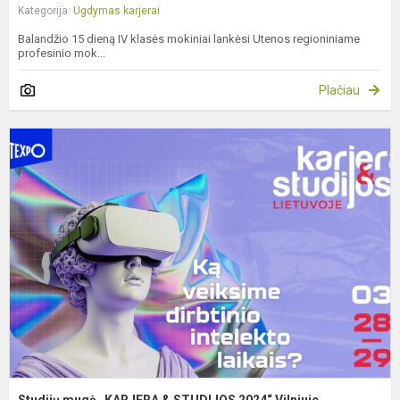
Kategorija:
Ugdymas karjerai
Balandžio 15 dieną IV klasės mokiniai lankėsi Utenos regioniniame
profesinio mok...
Plačiau
S
m
„
&
S
2
V
Studijų mugė „KARJERA & STUDIJOS 2024“ Vilniuje