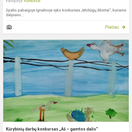
Kategorija:
Konkursai
Spalio pabaigoje Ignalinoje vyko konkursas „Moliūgų žibintai“, kuriame
dalyvavo...
Plačiau
K
d
k
„
–
g
d
Kūrybinių darbų konkursas „Aš – gamtos dalis“