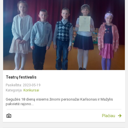
f
Teatrų festivalis
Paskelbta: 2023-05-19
Kategorija:
Konkursai
Gegužės 18 dieną visiems žinomi personažai Karlsonas ir Mažylis
pakvietė rajono...
Plačiau