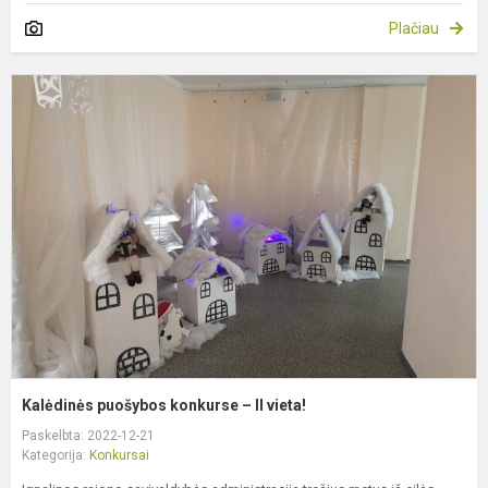
Plačiau
K
p
k
–
II
v
Kalėdinės puošybos konkurse – II vieta!
Paskelbta: 2022-12-21
Kategorija:
Konkursai