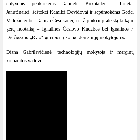
dalyvėms: penktokėms Gabrielei Bukataitei ir Loretai
Janutėnaitei, šeštokei Kamilei Dovidovai ir septintokėms Godai
Maldžiūtei bei Gabijai Česokaitei, o už puikiai praleistą laiką ir
gerą nuotaiką – Ignalinos Česlovo Kudabos bei
Ignalinos r.
Didžiasalio „Ryto“ gimnazijų komandoms ir jų mokytojoms.
Diana Gabrilavičienė, technologijų mokytoja ir merginų
komandos vadovė