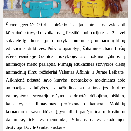
Šiemet
gegužės 29 d. – birželio 2 d.
jau antrą kartą vykstanti
kūrybinė stovykla vaikams „Tekstilė animacijoje - 2“ vėl
sukvietė Ignalinos rajono mokyklų mokinius į animacinių filmų
edukacines dirbtuves. Pušyno apsuptyje, šalia nuostabaus Lūšių
ežero esančioje Gamtos mokykloje, 25 mokiniai gilinosi į
animacijos meno paslaptis. Pirmąją edukacinės stovyklos dieną
animacinių filmų režisieriai Valentas Aškinis ir Jūratė Leikaitė-
Aškinienė
pristatė savo kūrybą, papasakojo mokiniams apie
animacijos subtilybes,
supažindino su animacijos kūrimo
galimybėmis, scenarijų rašymu, kadruotės dėliojimu,
aiškino,
kaip vyksta filmavimas profesionalia kamera.
Mokinių
komandoms savo idėjas įgyvendinti padėjo teatro kostiumo
dailininkė, tekstilės menininkė, Vilniaus dailės akademijos
dėstytoja Dovilė Gudačiauskaitė.