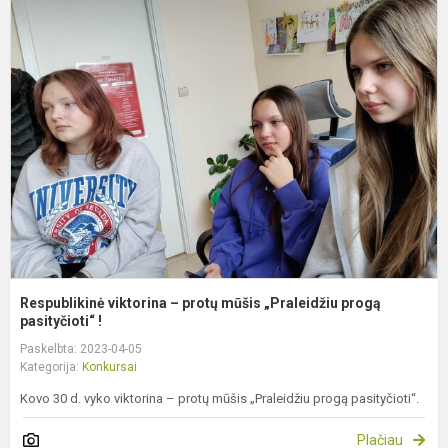
R
v
–
p
m
„
p
p
Respublikinė viktorina – protų mūšis „Praleidžiu progą
pasityčioti“ !
Paskelbta: 2023-04-05
Kategorija:
Konkursai
Kovo 30 d. vyko viktorina – protų mūšis „Praleidžiu progą pasityčioti“.
Plačiau