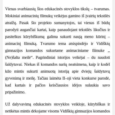
Vienas svarbiausių šios edukacinės stovyklos tikslų – tvarumas.
Mokiniai animacinių filmukų veikėjus gamino iš įvairių tekstilės
atraižų. Pasak šio projekto sumanytojos, tai vienas iš būdų
parodyti augančiai kartai, kaip panaudojant tekstilės likučius ir
pasitelkus kūrybiškumą galima sukurti naują meno kūrinį –
animacinį filmuką. Tvarumo tema atsispindėjo ir Vidiškių
gimnazijos komandos sukurtame animaciniame filmuke ,,
(Ne)šalta meilė“. Pagrindiniai istorijos veikėjai – du naudoti
šaldytuvai. Niekas iš komandos narių neatsimena, kaip ir kodėl
kilo mintis sukurti animuotą istoriją apie dviejų šaldytuvų
gyvenimą ir meilę. Tačiau laimėta II–oji vieta konkurse parodė,
kad kartais ir pačios keisčiausios idėjos sulaukia savo
pripažinimo.
Už dalyvavimą edukacinės stovyklos veikloje, kūrybiškas ir
netikėtas mintis dėkojame visoms Vidiškių gimnazijos komandos