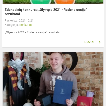
Edukacinių konkursų „Olympis 2021 - Rudens sesija“
rezultatai
Paskelbta: 2021-12-21
Kategorija:
Konkursai
„Olympis 2021 - Rudens sesija“ rezultatai
Plačiau
P
g
j
t