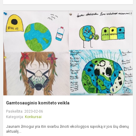
G
k
v
Gamtosauginio komiteto veikla
Paskelbta: 2023-02-06
Kategorija:
Konkursai
Jaunam žmogui yra itin svarbu žinoti ekologijos sąvoką ir jos šių dienų
aktualij...