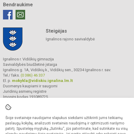
Bendraukime
Steigėjas
Ignalinos rajono savivaldybė
Ignalinos r. Vidiškių gimnazija
Savivaldybės biudžetinė įstaiga
Ignalinos g. 1A, Vidiškių k., Vidiškių sen., 30234 Ignalinos r. sav.
Tel./ faks.
(0 386) 46 337
El. p.
mokykla@vidiskiu.ignalina.lm.lt
Duomenys kaupiami ir saugomi
Juridinių asmenų registre
Įmonės kodas 191089725
Šioje svetainėje naudojame slapukus siekdami užtikrinti jums teikiamų
© 2025. Ignalinos r. Vidiškių gimnazija. Visos teisės saugomos.
Kopijuoti turinį be raštiško gimnazijos sutikimo griežtai draudžiama.
paslaugų kokybę, analizuoti svetainės naudojimą ir optimizuoti naršymo
patirtį. Spustelėję mygtuką „Sutinku“, jūs patvirtinate, kad sutinkate su visų
Prieinamumo paraiška
Slapukų valdymas