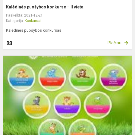
Kalėdinės puošybos konkurse – II vieta
Paskelbta: 2021-12-21
Kategorija:
Konkursai
Kalėdinės puošybos konkursas
Plačiau
E
k
„
2
-
R
s
r