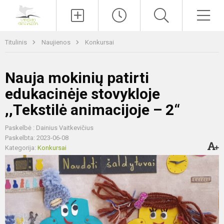
Paieška
Men
Titulinis
Naujienos
Konkursai
Nauja mokinių patirti
edukacinėje stovykloje
,,Tekstilė animacijoje – 2“
Paskelbė : Dainius Vaitkevičius
Paskelbta: 2023-06-08
Kategorija:
Konkursai