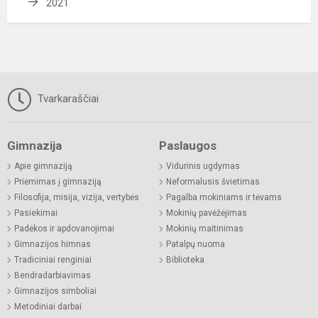
2021
Tvarkaraščiai
Gimnazija
Paslaugos
Apie gimnaziją
Vidurinis ugdymas
Priėmimas į gimnaziją
Neformalusis švietimas
Filosofija, misija, vizija, vertybės
Pagalba mokiniams ir tėvams
Pasiekimai
Mokinių pavėžėjimas
Padėkos ir apdovanojimai
Mokinių maitinimas
Gimnazijos himnas
Patalpų nuoma
Tradiciniai renginiai
Biblioteka
Bendradarbiavimas
Gimnazijos simboliai
Metodiniai darbai