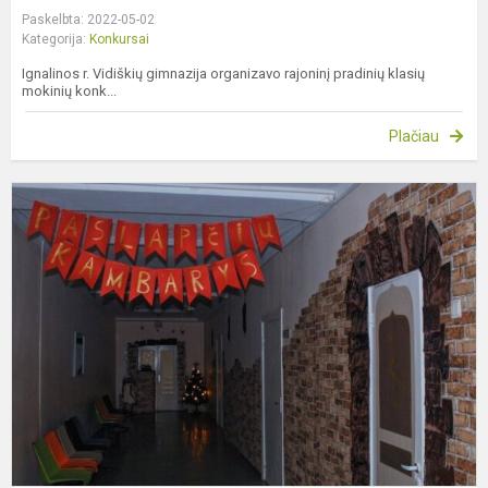
Paskelbta: 2022-05-02
Kategorija:
Konkursai
Ignalinos r. Vidiškių gimnazija organizavo rajoninį pradinių klasių
mokinių konk...
Plačiau
K
p
k
–
II
v