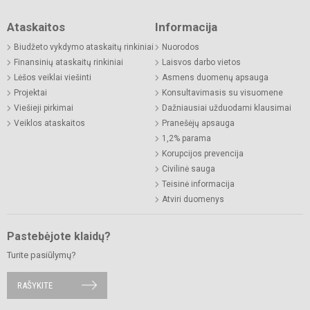
Ataskaitos
Informacija
Biudžeto vykdymo ataskaitų rinkiniai
Nuorodos
Finansinių ataskaitų rinkiniai
Laisvos darbo vietos
Lėšos veiklai viešinti
Asmens duomenų apsauga
Projektai
Konsultavimasis su visuomene
Viešieji pirkimai
Dažniausiai užduodami klausimai
Veiklos ataskaitos
Pranešėjų apsauga
1,2% parama
Korupcijos prevencija
Civilinė sauga
Teisinė informacija
Atviri duomenys
Pastebėjote klaidų?
Turite pasiūlymų?
RAŠYKITE