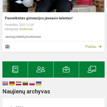
Pasveikintas gimnazijos jaunasis talentas!
Paskelbta: 2021-12-20
Kategorija:
Konkursai
Jaunujų talentų konkursas
Plačiau
Naujienų archyvas