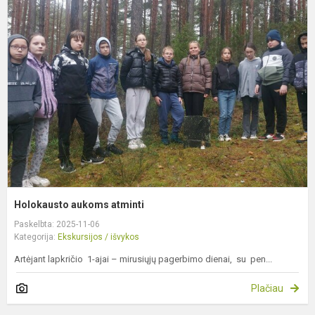
a
a
Holokausto aukoms atminti
Paskelbta: 2025-11-06
Kategorija:
Ekskursijos / išvykos
Artėjant lapkričio 1-ajai – mirusiųjų pagerbimo dienai, su pen...
Plačiau