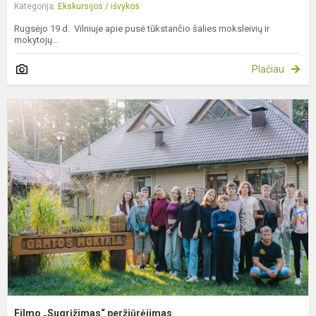
Kategorija:
Ekskursijos / išvykos
Rugsėjo 19 d. Vilniuje apie pusė tūkstančio šalies moksleivių ir
mokytojų...
Plačiau
F
„
p
Filmo „Sugrįžimas“ peržiūrėjimas