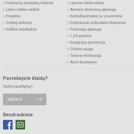
Finansinių ataskaitų rinkiniai
Laisvos darbo vietos
Lėšos veiklai viešinti
Asmens duomenų apsauga
Projektai
Konsultavimasis su visuomene
Viešieji pirkimai
Dažniausiai užduodami klausimai
Veiklos ataskaitos
Pranešėjų apsauga
1,2% parama
Korupcijos prevencija
Civilinė sauga
Teisinė informacija
Atviri duomenys
Pastebėjote klaidų?
Turite pasiūlymų?
RAŠYKITE
Bendraukime