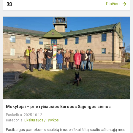
Plačiau
M
–
p
r
E
S
s
Mokytojai – prie ryčiausios Europos Sąjungos sienos
Paskelbta: 2025-10-12
Kategorija:
Ekskursijos / išvykos
Pasibaigus pamokoms saulėtą ir rudeniškai šiltą spalio aštuntąją mes