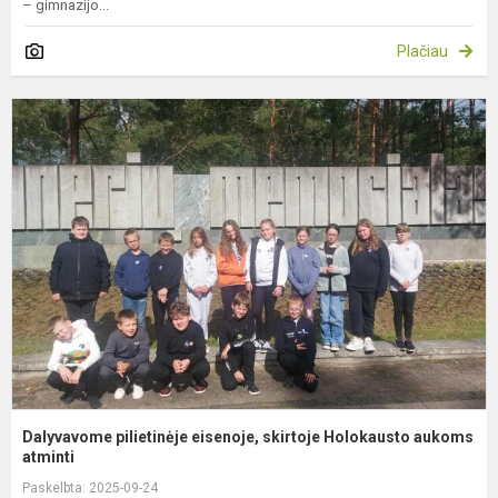
– gimnazijo...
Plačiau
D
p
e
s
H
a
Dalyvavome pilietinėje eisenoje, skirtoje Holokausto aukoms
atminti
Paskelbta: 2025-09-24