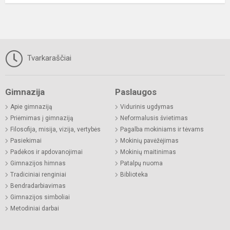
Tvarkaraščiai
Gimnazija
Paslaugos
Apie gimnaziją
Vidurinis ugdymas
Priėmimas į gimnaziją
Neformalusis švietimas
Filosofija, misija, vizija, vertybės
Pagalba mokiniams ir tėvams
Pasiekimai
Mokinių pavėžėjimas
Padėkos ir apdovanojimai
Mokinių maitinimas
Gimnazijos himnas
Patalpų nuoma
Tradiciniai renginiai
Biblioteka
Bendradarbiavimas
Gimnazijos simboliai
Metodiniai darbai