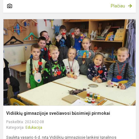
Plačiau
V
g
s
b
p
Vidiškių gimnazijoje svečiavosi būsimieji pirmokai
Paskelbta: 2024-02-08
Kategorija:
Edukacija
Saulėtą vasario 6 d. rytą Vidiškių gimnazijoje lankėsi Ignalinos