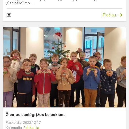
„Šaltinėlio“ mo...
Plačiau
Ž
s
b
Žiemos saulėgrįžos belaukiant
Paskelbta: 2023-12-17
Kategorija:
Edukacija