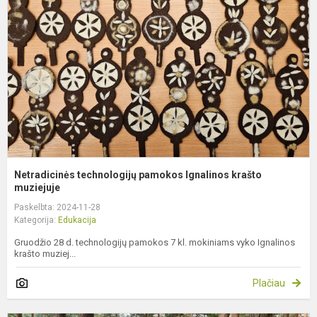
p
I
k
m
Netradicinės technologijų pamokos Ignalinos krašto
muziejuje
Paskelbta: 2024-11-28
Kategorija:
Edukacija
Gruodžio 28 d. technologijų pamokos 7 kl. mokiniams vyko Ignalinos
krašto muziej...
Plačiau