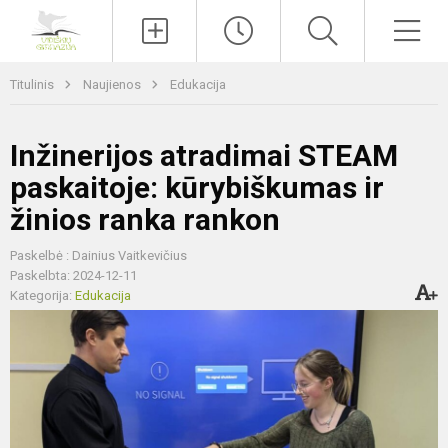
Paieška
Men
Titulinis
Naujienos
Edukacija
Inžinerijos atradimai STEAM
paskaitoje: kūrybiškumas ir
žinios ranka rankon
Paskelbė : Dainius Vaitkevičius
Paskelbta: 2024-12-11
Kategorija:
Edukacija