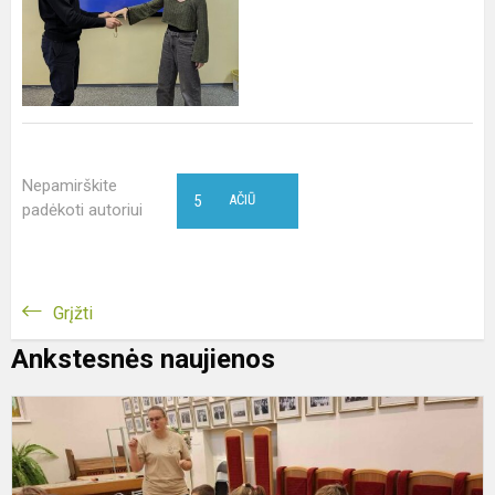
Nepamirškite
5
AČIŪ
padėkoti autoriui
Grįžti
Ankstesnės naujienos
R
l
K
s