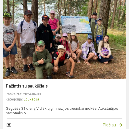
P
s
p
Pažintis su paukščiais
Paskelbta: 2024-06-03
Kategorija:
Edukacija
Gegužės 31 dieną Vidiškių gimnazijos trečiokai mokėsi Aukštaitijos
nacionalinio...
Plačiau