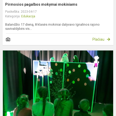
Pirmosios pagalbos mokymai mokiniams
Paskelbta: 2023-04-17
Kategorija:
Edukacija
Balandžio 17 dieną, 8 klasės mokiniai dalyvavo Ignalinos rajono
savivaldybės vis...
Plačiau
P
l
„
t