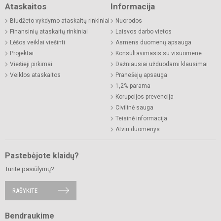
Ataskaitos
Informacija
Biudžeto vykdymo ataskaitų rinkiniai
Nuorodos
Finansinių ataskaitų rinkiniai
Laisvos darbo vietos
Lėšos veiklai viešinti
Asmens duomenų apsauga
Projektai
Konsultavimasis su visuomene
Viešieji pirkimai
Dažniausiai užduodami klausimai
Veiklos ataskaitos
Pranešėjų apsauga
1,2% parama
Korupcijos prevencija
Civilinė sauga
Teisinė informacija
Atviri duomenys
Pastebėjote klaidų?
Turite pasiūlymų?
RAŠYKITE
Bendraukime