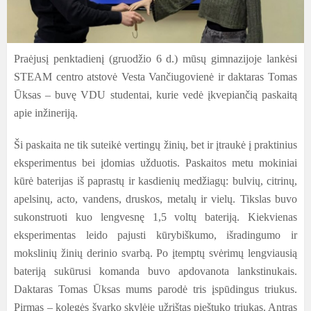
Praėjusį penktadienį (gruodžio 6 d.) mūsų gimnazijoje lankėsi
STEAM centro atstovė Vesta Vančiugovienė ir daktaras Tomas
Ūksas – buvę VDU studentai, kurie vedė įkvepiančią paskaitą
apie inžineriją.
Ši paskaita ne tik suteikė vertingų žinių, bet ir įtraukė į praktinius
eksperimentus bei įdomias užduotis. Paskaitos metu mokiniai
kūrė baterijas iš paprastų ir kasdienių medžiagų: bulvių, citrinų,
apelsinų, acto, vandens, druskos, metalų ir vielų. Tikslas buvo
sukonstruoti kuo lengvesnę 1,5 voltų bateriją. Kiekvienas
eksperimentas leido pajusti kūrybiškumo, išradingumo ir
mokslinių žinių derinio svarbą. Po įtemptų svėrimų lengviausią
bateriją sukūrusi komanda buvo apdovanota lankstinukais.
Daktaras Tomas Ūksas mums parodė tris įspūdingus triukus.
Pirmas – kolegės švarko skylėje užrištas pieštuko triukas. Antras