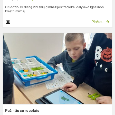
Gruodžio 13 dieną Vidiškių gimnazijos trečiokai dalyvavo Ignalinos
krašto muziej...
Plačiau
P
s
r
Pažintis su robotais