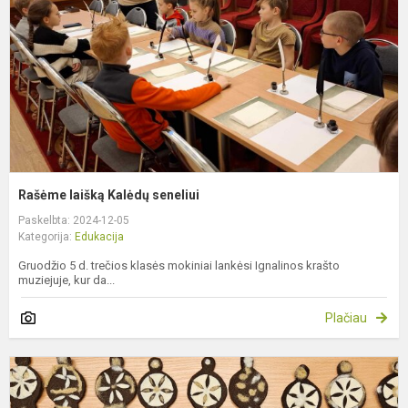
Rašėme laišką Kalėdų seneliui
Paskelbta: 2024-12-05
Kategorija:
Edukacija
Gruodžio 5 d. trečios klasės mokiniai lankėsi Ignalinos krašto
muziejuje, kur da...
Plačiau
N
t