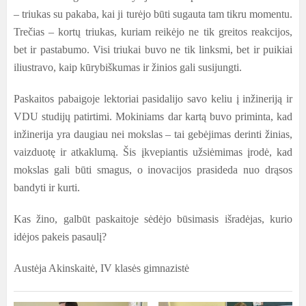
– triukas su pakaba, kai ji turėjo būti sugauta tam tikru momentu.
Trečias – kortų triukas, kuriam reikėjo ne tik greitos reakcijos,
bet ir pastabumo. Visi triukai buvo ne tik linksmi, bet ir puikiai
iliustravo, kaip kūrybiškumas ir žinios gali susijungti.
Paskaitos pabaigoje lektoriai pasidalijo savo keliu į inžineriją ir
VDU studijų patirtimi. Mokiniams dar kartą buvo priminta, kad
inžinerija yra daugiau nei mokslas – tai gebėjimas derinti žinias,
vaizduotę ir atkaklumą. Šis įkvepiantis užsiėmimas įrodė, kad
mokslas gali būti smagus, o inovacijos prasideda nuo drąsos
bandyti ir kurti.
Kas žino, galbūt paskaitoje sėdėjo būsimasis išradėjas, kurio
idėjos pakeis pasaulį?
Austėja Akinskaitė, IV klasės gimnazistė