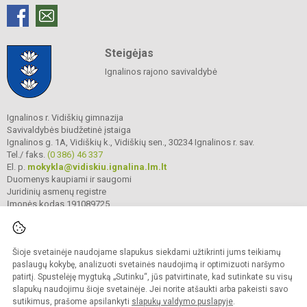
Steigėjas
Ignalinos rajono savivaldybė
Ignalinos r. Vidiškių gimnazija
Savivaldybės biudžetinė įstaiga
Ignalinos g. 1A, Vidiškių k., Vidiškių sen., 30234 Ignalinos r. sav.
Tel./ faks.
(0 386) 46 337
El. p.
mokykla@vidiskiu.ignalina.lm.lt
Duomenys kaupiami ir saugomi
Juridinių asmenų registre
Įmonės kodas 191089725
Šioje svetainėje naudojame slapukus siekdami užtikrinti jums teikiamų
© 2025. Ignalinos r. Vidiškių gimnazija. Visos teisės saugomos.
Kopijuoti turinį be raštiško gimnazijos sutikimo griežtai draudžiama.
paslaugų kokybę, analizuoti svetainės naudojimą ir optimizuoti naršymo
patirtį. Spustelėję mygtuką „Sutinku“, jūs patvirtinate, kad sutinkate su visų
Prieinamumo paraiška
Slapukų valdymas
slapukų naudojimu šioje svetainėje. Jei norite atšaukti arba pakeisti savo
sutikimus, prašome apsilankyti
slapukų valdymo puslapyje
.
Sumanus būdas atnaujinti