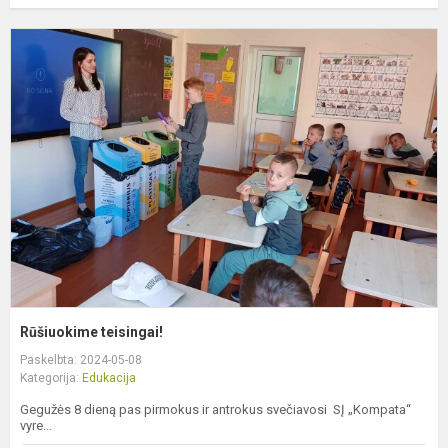
R
t
Rūšiuokime teisingai!
Paskelbta: 2024-05-08
Kategorija:
Edukacija
Gegužės 8 dieną pas pirmokus ir antrokus svečiavosi SĮ „Kompata“
vyre...