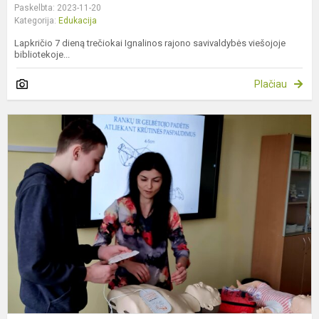
Paskelbta: 2023-11-20
Kategorija:
Edukacija
Lapkričio 7 dieną trečiokai Ignalinos rajono savivaldybės viešojoje
bibliotekoje...
Plačiau
P
p
m
m