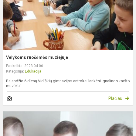
Velykoms ruošėmės muziejuje
Paskelbta: 2023-04-06
Kategorija:
Edukacija
Balandžio 6 dieną Vidiškių gimnazijos antrokai lankėsi Ignalinos krašto
muziejuj...
Plačiau
V
d