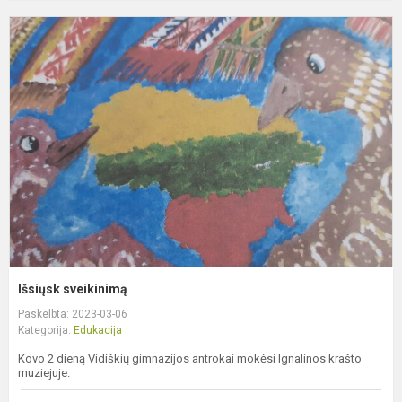
I
s
Išsiųsk sveikinimą
Paskelbta: 2023-03-06
Kategorija:
Edukacija
Kovo 2 dieną Vidiškių gimnazijos antrokai mokėsi Ignalinos krašto
muziejuje.