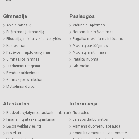
Gimnazija
Paslaugos
Apie gimnaziją
Vidurinis ugdymas
Priėmimas į gimnaziją
Neformalusis švietimas
Filosofija, misija, vizija, vertybės
Pagalba mokiniams ir tėvams
Pasiekimai
Mokinių pavėžėjimas
Padėkos ir apdovanojimai
Mokinių maitinimas
Gimnazijos himnas
Patalpų nuoma
Tradiciniai renginiai
Biblioteka
Bendradarbiavimas
Gimnazijos simboliai
Metodiniai darbai
Ataskaitos
Informacija
Biudžeto vykdymo ataskaitų rinkiniai
Nuorodos
Finansinių ataskaitų rinkiniai
Laisvos darbo vietos
Lėšos veiklai viešinti
Asmens duomenų apsauga
Projektai
Konsultavimasis su visuomene