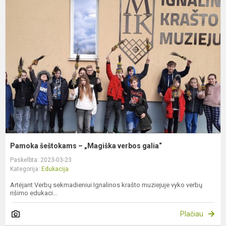
š
–
„
v
g
Pamoka šeštokams – „Magiška verbos galia“
Paskelbta: 2023-03-23
Kategorija:
Edukacija
Artėjant Verbų sekmadieniui Ignalinos krašto muziejuje vyko verbų
rišimo edukaci...
Plačiau