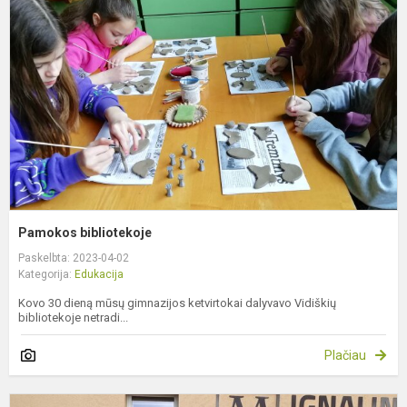
Pamokos bibliotekoje
Paskelbta: 2023-04-02
Kategorija:
Edukacija
Kovo 30 dieną mūsų gimnazijos ketvirtokai dalyvavo Vidiškių
bibliotekoje netradi...
Plačiau
P