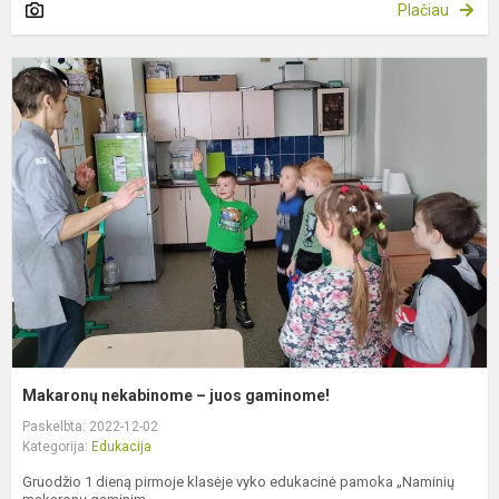
Plačiau
M
n
–
j
g
Makaronų nekabinome – juos gaminome!
Paskelbta: 2022-12-02
Kategorija:
Edukacija
Gruodžio 1 dieną pirmoje klasėje vyko edukacinė pamoka „Naminių