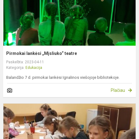
Pirmokai lankėsi „Mįsliuko“ teatre
Paskelbta: 2023-04-11
Kategorija:
Edukacija
Balandžio 7 d. pirmokai lankėsi Ignalinos viešojoje bibliotekoje.
Plačiau
V
r
m