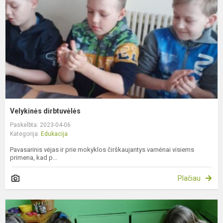
Velykinės dirbtuvėlės
Paskelbta: 2023-04-06
Kategorija:
Edukacija
Pavasarinis vėjas ir prie mokyklos čirškaujantys varnėnai visiems
primena, kad p...
Plačiau
P
b