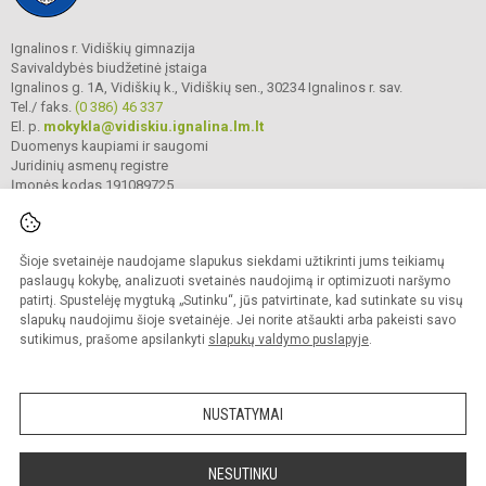
Ignalinos r. Vidiškių gimnazija
Savivaldybės biudžetinė įstaiga
Ignalinos g. 1A, Vidiškių k., Vidiškių sen., 30234 Ignalinos r. sav.
Tel./ faks.
(0 386) 46 337
El. p.
mokykla@vidiskiu.ignalina.lm.lt
Duomenys kaupiami ir saugomi
Juridinių asmenų registre
Įmonės kodas 191089725
Šioje svetainėje naudojame slapukus siekdami užtikrinti jums teikiamų
© 2025. Ignalinos r. Vidiškių gimnazija. Visos teisės saugomos.
Kopijuoti turinį be raštiško gimnazijos sutikimo griežtai draudžiama.
paslaugų kokybę, analizuoti svetainės naudojimą ir optimizuoti naršymo
patirtį. Spustelėję mygtuką „Sutinku“, jūs patvirtinate, kad sutinkate su visų
Prieinamumo paraiška
Slapukų valdymas
slapukų naudojimu šioje svetainėje. Jei norite atšaukti arba pakeisti savo
sutikimus, prašome apsilankyti
slapukų valdymo puslapyje
.
Sumanus būdas atnaujinti
mokyklos interneto
svetainę
NUSTATYMAI
NESUTINKU