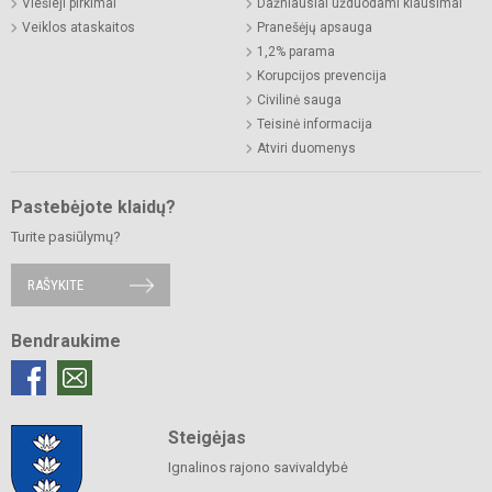
Viešieji pirkimai
Dažniausiai užduodami klausimai
Veiklos ataskaitos
Pranešėjų apsauga
1,2% parama
Korupcijos prevencija
Civilinė sauga
Teisinė informacija
Atviri duomenys
Pastebėjote klaidų?
Turite pasiūlymų?
RAŠYKITE
Bendraukime
Steigėjas
Ignalinos rajono savivaldybė