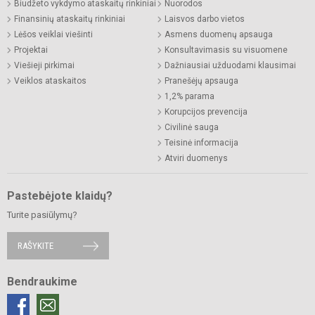
Biudžeto vykdymo ataskaitų rinkiniai
Nuorodos
Finansinių ataskaitų rinkiniai
Laisvos darbo vietos
Lėšos veiklai viešinti
Asmens duomenų apsauga
Projektai
Konsultavimasis su visuomene
Viešieji pirkimai
Dažniausiai užduodami klausimai
Veiklos ataskaitos
Pranešėjų apsauga
1,2% parama
Korupcijos prevencija
Civilinė sauga
Teisinė informacija
Atviri duomenys
Pastebėjote klaidų?
Turite pasiūlymų?
RAŠYKITE
Bendraukime