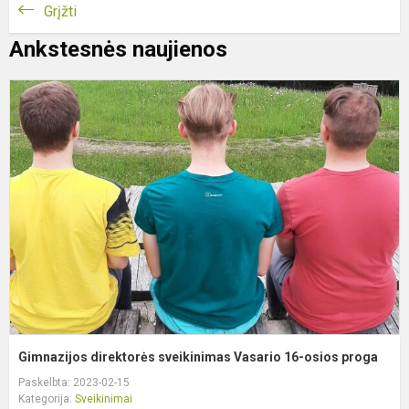
Grįžti
Ankstesnės naujienos
G
d
s
V
1
o
p
Gimnazijos direktorės sveikinimas Vasario 16-osios proga
Paskelbta: 2023-02-15
Kategorija:
Sveikinimai