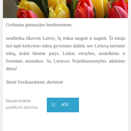
Gerbiama gimnazijos bendruomene,
neužtenka iškovoti Laisvę. Ją reikia saugoti ir auginti. Ši misija
turi tapti kiekvieno mūsų gyvenimo dalimi, nes Lietuvą turėsime
tokią, kokie būsime patys. Linkiu vienybės, susitelkimo ir
šventinės nuotaikos. Su Lietuvos Nepriklausomybės atkūrimo
diena!
Jūratė Sveikauskienė, direktorė
Nepamirškite
12
AČIŪ
padėkoti autoriui