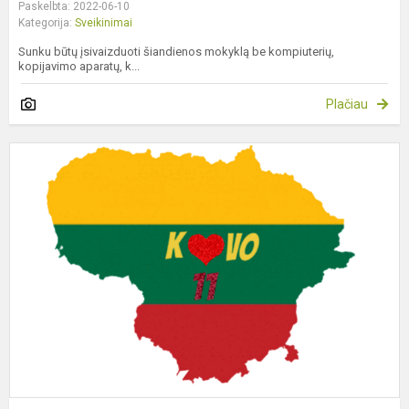
Paskelbta: 2022-06-10
Kategorija:
Sveikinimai
Sunku būtų įsivaizduoti šiandienos mokyklą be kompiuterių,
kopijavimo aparatų, k...
Plačiau
G
d
s
K
1
o
p