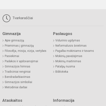
Tvarkaraščiai
Gimnazija
Paslaugos
Apie gimnaziją
Vidurinis ugdymas
Priėmimas į gimnaziją
Neformalusis švietimas
Filosofija, misija, vizija, vertybės
Pagalba mokiniams ir tėvams
Pasiekimai
Mokinių pavėžėjimas
Padėkos ir apdovanojimai
Mokinių maitinimas
Gimnazijos himnas
Patalpų nuoma
Tradiciniai renginiai
Biblioteka
Bendradarbiavimas
Gimnazijos simboliai
Metodiniai darbai
Ataskaitos
Informacija