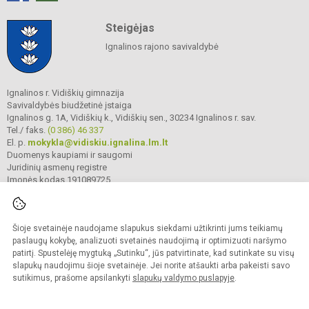
Steigėjas
Ignalinos rajono savivaldybė
Ignalinos r. Vidiškių gimnazija
Savivaldybės biudžetinė įstaiga
Ignalinos g. 1A, Vidiškių k., Vidiškių sen., 30234 Ignalinos r. sav.
Tel./ faks.
(0 386) 46 337
El. p.
mokykla@vidiskiu.ignalina.lm.lt
Duomenys kaupiami ir saugomi
Juridinių asmenų registre
Įmonės kodas 191089725
Šioje svetainėje naudojame slapukus siekdami užtikrinti jums teikiamų
© 2025. Ignalinos r. Vidiškių gimnazija. Visos teisės saugomos.
Kopijuoti turinį be raštiško gimnazijos sutikimo griežtai draudžiama.
paslaugų kokybę, analizuoti svetainės naudojimą ir optimizuoti naršymo
patirtį. Spustelėję mygtuką „Sutinku“, jūs patvirtinate, kad sutinkate su visų
Prieinamumo paraiška
Slapukų valdymas
slapukų naudojimu šioje svetainėje. Jei norite atšaukti arba pakeisti savo
sutikimus, prašome apsilankyti
slapukų valdymo puslapyje
.
Sumanus būdas atnaujinti
mokyklos interneto
svetainę