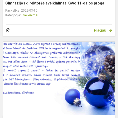
Gimnazijos direktorės sveikinimas Kovo 11-osios proga
Paskelbta: 2022-03-10
Kategorija:
Sveikinimai
Plačiau
G
d
s
a
š
p