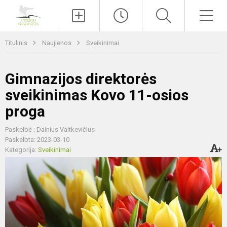
Paieška
Men
Titulinis
Naujienos
Sveikinimai
Gimnazijos direktorės
sveikinimas Kovo 11-osios
proga
Paskelbė : Dainius Vaitkevičius
Paskelbta: 2023-03-10
Kategorija:
Sveikinimai