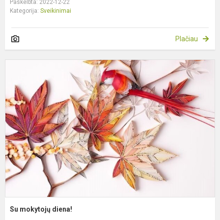
Paskelbta: 2022-12-22
Kategorija:
Sveikinimai
Plačiau
S
m
d
Su mokytojų diena!