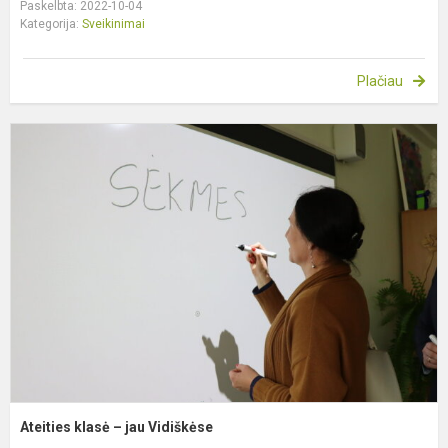
Paskelbta: 2022-10-04
Kategorija:
Sveikinimai
Plačiau
A
k
–
j
V
Ateities klasė – jau Vidiškėse