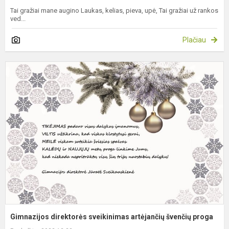
Tai gražiai mane augino Laukas, kelias, pieva, upė, Tai gražiai už rankos
ved...
Plačiau
G
d
s
a
š
p
Gimnazijos direktorės sveikinimas artėjančių švenčių proga