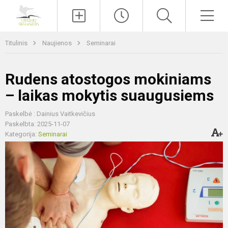
Paieška
Men
Titulinis
Naujienos
Seminarai
Rudens atostogos mokiniams
– laikas mokytis suaugusiems
Paskelbė : Dainius Vaitkevičius
Paskelbta: 2025-11-07
Kategorija:
Seminarai