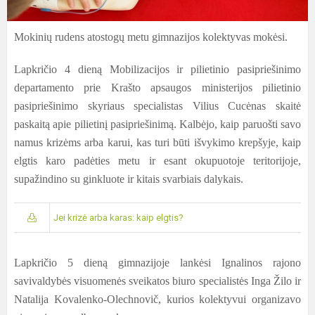
Mokinių rudens atostogų metu gimnazijos kolektyvas mokėsi.
Lapkričio 4 dieną Mobilizacijos ir pilietinio pasipriešinimo
departamento prie Krašto apsaugos ministerijos pilietinio
pasipriešinimo skyriaus specialistas Vilius Cucėnas skaitė
paskaitą apie pilietinį pasipriešinimą. Kalbėjo, kaip paruošti savo
namus krizėms arba karui, kas turi būti išvykimo krepšyje, kaip
elgtis karo padėties metu ir esant okupuotoje teritorijoje,
supažindino su ginkluote ir kitais svarbiais dalykais.
Jei krizė arba karas: kaip elgtis?
Lapkričio 5 dieną gimnazijoje lankėsi Ignalinos rajono
savivaldybės visuomenės sveikatos biuro specialistės Inga Žilo ir
Natalija Kovalenko-Olechnovič, kurios kolektyvui organizavo