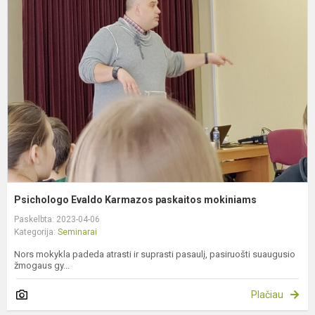
E
K
p
m
Psichologo Evaldo Karmazos paskaitos mokiniams
Paskelbta: 2023-04-06
Kategorija:
Seminarai
Nors mokykla padeda atrasti ir suprasti pasaulį, pasiruošti suaugusio
žmogaus gy...
Plačiau