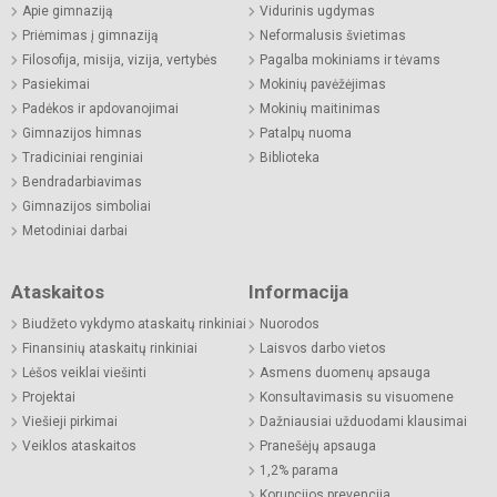
Apie gimnaziją
Vidurinis ugdymas
Priėmimas į gimnaziją
Neformalusis švietimas
Filosofija, misija, vizija, vertybės
Pagalba mokiniams ir tėvams
Pasiekimai
Mokinių pavėžėjimas
Padėkos ir apdovanojimai
Mokinių maitinimas
Gimnazijos himnas
Patalpų nuoma
Tradiciniai renginiai
Biblioteka
Bendradarbiavimas
Gimnazijos simboliai
Metodiniai darbai
Ataskaitos
Informacija
Biudžeto vykdymo ataskaitų rinkiniai
Nuorodos
Finansinių ataskaitų rinkiniai
Laisvos darbo vietos
Lėšos veiklai viešinti
Asmens duomenų apsauga
Projektai
Konsultavimasis su visuomene
Viešieji pirkimai
Dažniausiai užduodami klausimai
Veiklos ataskaitos
Pranešėjų apsauga
1,2% parama
Korupcijos prevencija