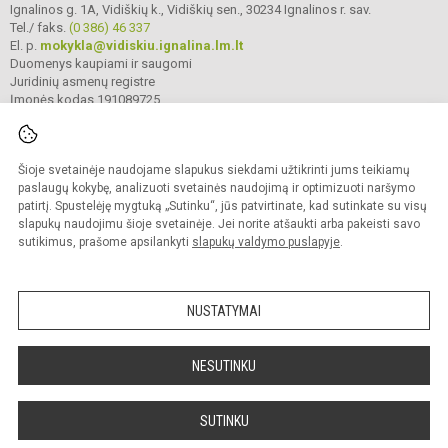
Ignalinos g. 1A, Vidiškių k., Vidiškių sen., 30234 Ignalinos r. sav.
Tel./ faks.
(0 386) 46 337
El. p.
mokykla@vidiskiu.ignalina.lm.lt
Duomenys kaupiami ir saugomi
Juridinių asmenų registre
Įmonės kodas 191089725
Šioje svetainėje naudojame slapukus siekdami užtikrinti jums teikiamų
© 2025. Ignalinos r. Vidiškių gimnazija. Visos teisės saugomos.
Kopijuoti turinį be raštiško gimnazijos sutikimo griežtai draudžiama.
paslaugų kokybę, analizuoti svetainės naudojimą ir optimizuoti naršymo
patirtį. Spustelėję mygtuką „Sutinku“, jūs patvirtinate, kad sutinkate su visų
Prieinamumo paraiška
Slapukų valdymas
slapukų naudojimu šioje svetainėje. Jei norite atšaukti arba pakeisti savo
sutikimus, prašome apsilankyti
slapukų valdymo puslapyje
.
Sumanus būdas atnaujinti
mokyklos interneto
svetainę
NUSTATYMAI
NESUTINKU
SUTINKU