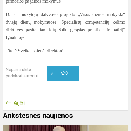
pirmosios pagalbos mokymus.
Dalis mokytojų dalyvavo projekto „Visos dienos mokykla“
dviejų dienų mokymuose „Specialistų kompetencijų kėlimo
dirbtuvės pasitelkiant kitų šalių gerąsias praktikas ir patirtį“
Ignalinoje.
Jūratė Sveikauskienė, direktorė
Nepamirškite
5
AČIŪ
padėkoti autoriui
Grįžti
Ankstesnės naujienos
P