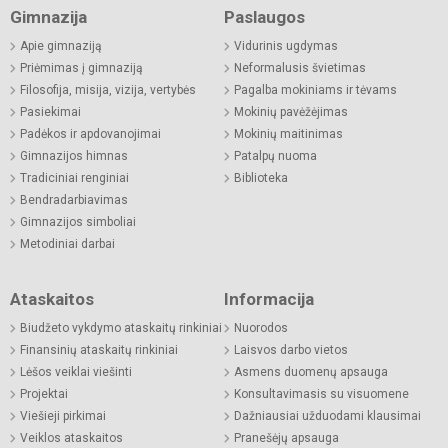
Gimnazija
Paslaugos
Apie gimnaziją
Vidurinis ugdymas
Priėmimas į gimnaziją
Neformalusis švietimas
Filosofija, misija, vizija, vertybės
Pagalba mokiniams ir tėvams
Pasiekimai
Mokinių pavėžėjimas
Padėkos ir apdovanojimai
Mokinių maitinimas
Gimnazijos himnas
Patalpų nuoma
Tradiciniai renginiai
Biblioteka
Bendradarbiavimas
Gimnazijos simboliai
Metodiniai darbai
Ataskaitos
Informacija
Biudžeto vykdymo ataskaitų rinkiniai
Nuorodos
Finansinių ataskaitų rinkiniai
Laisvos darbo vietos
Lėšos veiklai viešinti
Asmens duomenų apsauga
Projektai
Konsultavimasis su visuomene
Viešieji pirkimai
Dažniausiai užduodami klausimai
Veiklos ataskaitos
Pranešėjų apsauga