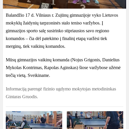
Balandžio 17 d. Vilniaus r. Zujūnų gimnazijoje vyko Lietuvos
mokyklų žaidynių tarpzoninės stalo teniso varžybos. Į
gimnazijos sporto salę susirinko stipriausios savo regiono
komandos – čia dėl patekimo į finalinį etapą varžėsi tiek
merginų, tiek vaikinų komandos.
Mūsų gimnazijos vaikinų komanda (Nojus Grigonis, Danielius
Mykolas Kontrimas, Rapolas Aginskas) šiose varžybose užėmė
trečią vietą. Sveikiname.
Informaciją parengė fizinio ugdymo mokytojas metodininkas
Gintaras Gruodis.