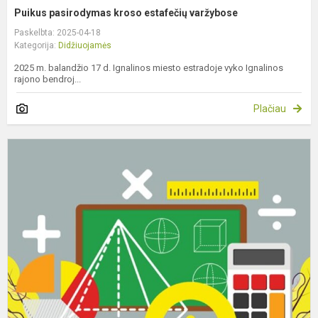
Puikus pasirodymas kroso estafečių varžybose
Paskelbta: 2025-04-18
Kategorija:
Didžiuojamės
2025 m. balandžio 17 d. Ignalinos miesto estradoje vyko Ignalinos
rajono bendroj...
Plačiau
S
e
5
8
k
m
o
–
vi