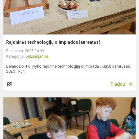
Rajoninės technologijų olimpiados laureatės!
Paskelbta: 2025-04-09
Kategorija:
Didžiuojamės
Balandžio 4 d. įvyko rajoninė technologijų olimpiada „Kūrybos virusas
2025“, kur...
Plačiau
P
p
š
v