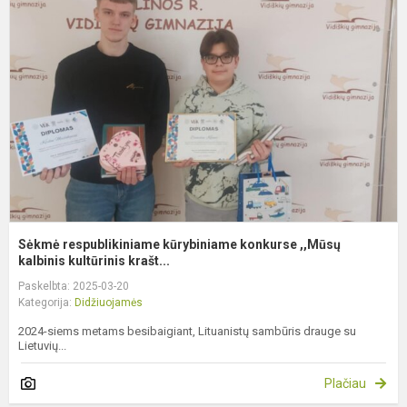
k
k
,
k
Sėkmė respublikiniame kūrybiniame konkurse ,,Mūsų
kalbinis kultūrinis krašt...
Paskelbta: 2025-03-20
Kategorija:
Didžiuojamės
2024-siems metams besibaigiant, Lituanistų sambūris drauge su
Lietuvių...
Plačiau