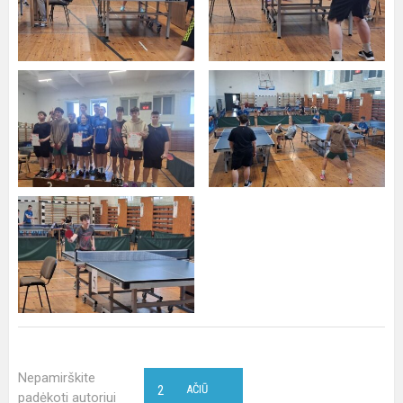
Nepamirškite
2
AČIŪ
padėkoti autoriui