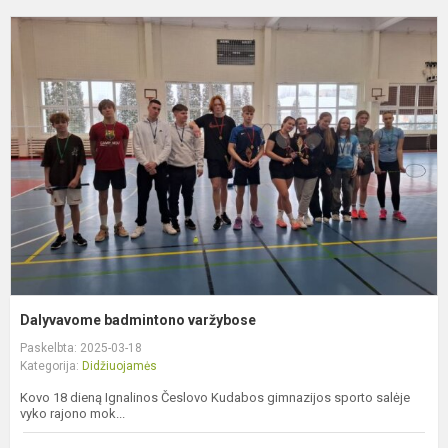
D
b
v
Dalyvavome badmintono varžybose
Paskelbta: 2025-03-18
Kategorija:
Didžiuojamės
Kovo 18 dieną Ignalinos Česlovo Kudabos gimnazijos sporto salėje
vyko rajono mok...