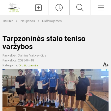
Paieška
Men
Titulinis
Naujienos
Didžiuojamės
Tarpzoninės stalo teniso
varžybos
Paskelbė : Dainius Vaitkevičius
Paskelbta: 2025-04-18
Kategorija:
Didžiuojamės