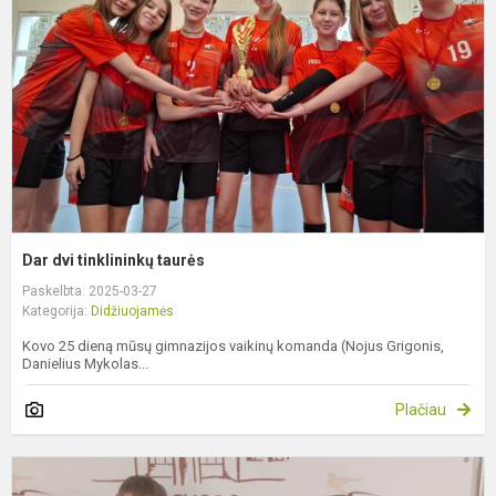
t
Dar dvi tinklininkų taurės
Paskelbta: 2025-03-27
Kategorija:
Didžiuojamės
Kovo 25 dieną mūsų gimnazijos vaikinų komanda (Nojus Grigonis,
Danielius Mykolas...
Plačiau
S
r