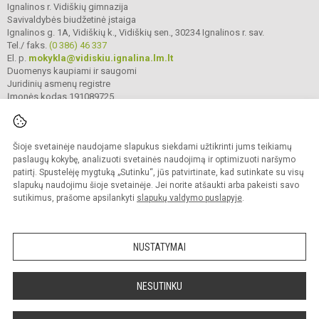
Ignalinos r. Vidiškių gimnazija
Savivaldybės biudžetinė įstaiga
Ignalinos g. 1A, Vidiškių k., Vidiškių sen., 30234 Ignalinos r. sav.
Tel./ faks.
(0 386) 46 337
El. p.
mokykla@vidiskiu.ignalina.lm.lt
Duomenys kaupiami ir saugomi
Juridinių asmenų registre
Įmonės kodas 191089725
Šioje svetainėje naudojame slapukus siekdami užtikrinti jums teikiamų
© 2025. Ignalinos r. Vidiškių gimnazija. Visos teisės saugomos.
Kopijuoti turinį be raštiško gimnazijos sutikimo griežtai draudžiama.
paslaugų kokybę, analizuoti svetainės naudojimą ir optimizuoti naršymo
patirtį. Spustelėję mygtuką „Sutinku“, jūs patvirtinate, kad sutinkate su visų
Prieinamumo paraiška
Slapukų valdymas
slapukų naudojimu šioje svetainėje. Jei norite atšaukti arba pakeisti savo
sutikimus, prašome apsilankyti
slapukų valdymo puslapyje
.
Sumanus būdas atnaujinti
mokyklos interneto
svetainę
NUSTATYMAI
NESUTINKU