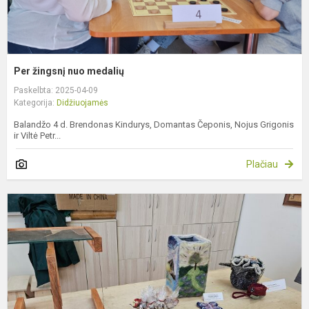
Per žingsnį nuo medalių
Paskelbta: 2025-04-09
Kategorija:
Didžiuojamės
Balandžo 4 d. Brendonas Kindurys, Domantas Čeponis, Nojus Grigonis
ir Viltė Petr...
Plačiau
R
t
o
l