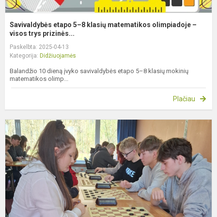
Savivaldybės etapo 5–8 klasių matematikos olimpiadoje –
visos trys prizinės...
Paskelbta: 2025-04-13
Kategorija:
Didžiuojamės
Balandžio 10 dieną įvyko savivaldybės etapo 5–8 klasių mokinių
matematikos olimp...
Plačiau
P
ž
n
m