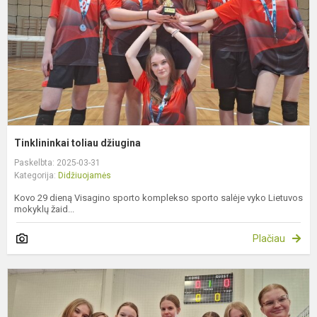
Tinklininkai toliau džiugina
Paskelbta: 2025-03-31
Kategorija:
Didžiuojamės
Kovo 29 dieną Visagino sporto komplekso sporto salėje vyko Lietuvos
mokyklų žaid...
Plačiau
D
d
t