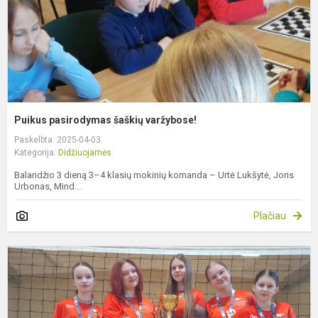
Puikus pasirodymas šaškių varžybose!
Paskelbta: 2025-04-03
Kategorija:
Didžiuojamės
Balandžio 3 dieną 3–4 klasių mokinių komanda – Urtė Lukšytė, Joris
Urbonas, Mind...
Plačiau
T
t
d