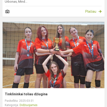
Urbonas, Mind...
Plačiau
T
t
d
Tinklininkai toliau džiugina
Paskelbta: 2025-03-31
Kategorija:
Didžiuojamės