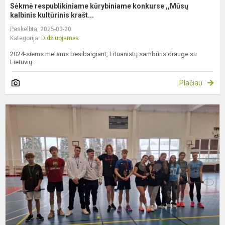
Sėkmė respublikiniame kūrybiniame konkurse ,,Mūsų
kalbinis kultūrinis krašt...
Paskelbta: 2025-03-20
Kategorija:
Didžiuojamės
2024-siems metams besibaigiant, Lituanistų sambūris drauge su
Lietuvių...
Plačiau
D
b
v