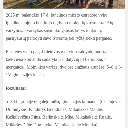
2025 m. balandžio 17 d. Ignalinos miesto estradoje vyko
Ignalinos rajono bendrojo ugdymo mokyklų kroso estafečių
varžybos. Į varžybas susirinko gausus būrys mokinių,
pasiryžusių parodyti savo ištvermę bei ryžtą siekti pergalės.
Estafetės vyko pagal Lietuvos mokyklų žaidynių nuostatus –
kiekviena komanda sudaryta iš 8 dalyvių (4 berniukai, 4
mergaitės). Mokyklos varžėsi dvejose amžiaus grupėse: 5–8 ir I–
1V gimnazijos klasių.
Rezultatai:
5–8 kl. grupėje nugalėjo mūsų gimnazijos komanda (
Chalujevas
Dominykas, Kindurys Brendonas, Mikaliakas Mantas,
Kaškilevičius Pijus, Berlinskaitė Mija, Mikaliakaitė Rugilė,
Miklaševičiūtė Dominyka,
Matuliauskaitė Monika
).