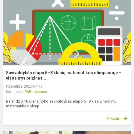
8
k
m
o
–
vi
Savivaldybės etapo 5–8 klasių matematikos olimpiadoje –
visos trys prizinės...
Paskelbta: 2025-04-13
Kategorija:
Didžiuojamės
Balandžio 10 dieną įvyko savivaldybės etapo 5–8 klasių mokinių
matematikos olimp...
Plačiau