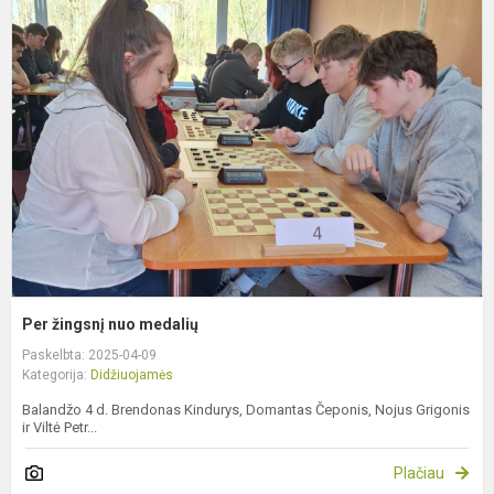
P
ž
n
m
Per žingsnį nuo medalių
Paskelbta: 2025-04-09
Kategorija:
Didžiuojamės
Balandžo 4 d. Brendonas Kindurys, Domantas Čeponis, Nojus Grigonis
ir Viltė Petr...
Plačiau