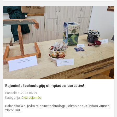
R
t
o
l
Rajoninės technologijų olimpiados laureatės!
Paskelbta: 2025-04-09
Kategorija:
Didžiuojamės
Balandžio 4 d. įvyko rajoninė technologijų olimpiada „Kūrybos virusas
2025“, kur...