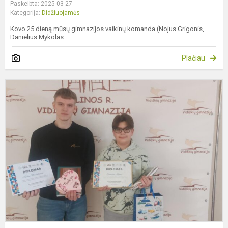
Paskelbta: 2025-03-27
Kategorija:
Didžiuojamės
Kovo 25 dieną mūsų gimnazijos vaikinų komanda (Nojus Grigonis,
Danielius Mykolas...
Plačiau
S
r
k
k
,
k