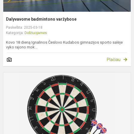
Dalyvavome badmintono varžybose
Paskelbta: 2025-03-18
Kategorija:
Didžiuojamės
Kovo 18 dieną Ignalinos Česlovo Kudabos gimnazijos sporto salėje
vyko rajono mok...
Plačiau
A
v
s
v