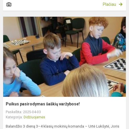
Plačiau
P
p
š
v
Puikus pasirodymas šaškių varžybose!
Paskelbta: 2025-04-03
Kategorija:
Didžiuojamės
Balandžio 3 dieną 3–4 klasių mokinių komanda – Urtė Lukšytė, Joris