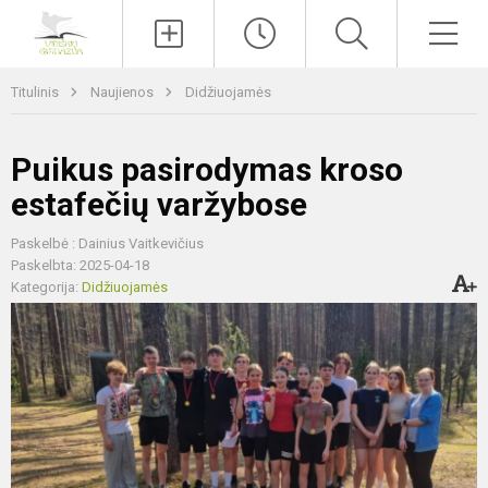
Paieška
Men
Titulinis
Naujienos
Didžiuojamės
Puikus pasirodymas kroso
estafečių varžybose
Paskelbė : Dainius Vaitkevičius
Paskelbta: 2025-04-18
Kategorija:
Didžiuojamės