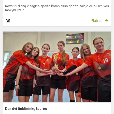
Kovo 29 dieną Visagino sporto komplekso sporto salėje vyko Lietuvos
mokyklų žaid...
Plačiau
D
d
t
t
Dar dvi tinklininkų taurės