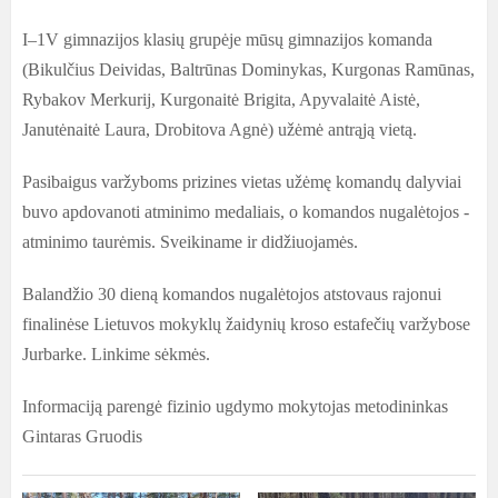
I–1V gimnazijos klasių grupėje mūsų gimnazijos komanda
(
Bikulčius Deividas, Baltrūnas Dominykas, Kurgonas Ramūnas,
Rybakov Merkurij, Kurgonaitė Brigita, Apyvalaitė Aistė,
Janutėnaitė Laura, Drobitova Agnė
) užėmė antrąją vietą.
Pasibaigus varžyboms prizines vietas užėmę komandų dalyviai
buvo apdovanoti atminimo medaliais, o komandos nugalėtojos -
atminimo taurėmis. Sveikiname ir didžiuojamės.
Balandžio 30 dieną komandos nugalėtojos atstovaus rajonui
finalinėse Lietuvos mokyklų žaidynių kroso estafečių varžybose
Jurbarke. Linkime sėkmės.
Informaciją parengė fizinio ugdymo mokytojas metodininkas
Gintaras Gruodis