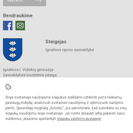
RAŠYKITE
Bendraukime
Steigėjas
Ignalinos rajono savivaldybė
Ignalinos r. Vidiškių gimnazija
Savivaldybės biudžetinė įstaiga
Ignalinos g. 1A, Vidiškių k., Vidiškių sen., 30234 Ignalinos r. sav.
Tel./ faks.
(0 386) 46 337
El. p.
mokykla@vidiskiu.ignalina.lm.lt
Duomenys kaupiami ir saugomi
Šioje svetainėje naudojame slapukus siekdami užtikrinti jums teikiamų
Juridinių asmenų registre
paslaugų kokybę, analizuoti svetainės naudojimą ir optimizuoti naršymo
Įmonės kodas 191089725
patirtį. Spustelėję mygtuką „Sutinku“, jūs patvirtinate, kad sutinkate su visų
slapukų naudojimu šioje svetainėje. Jei norite atšaukti arba pakeisti savo
sutikimus, prašome apsilankyti
slapukų valdymo puslapyje
.
© 2025. Ignalinos r. Vidiškių gimnazija. Visos teisės saugomos.
Kopijuoti turinį be raštiško gimnazijos sutikimo griežtai draudžiama.