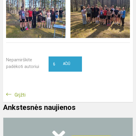
Nepamirškite
6
AČIŪ
padėkoti autoriui
Grįžti
Ankstesnės naujienos
S
e
5