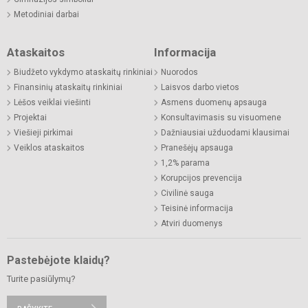
Metodiniai darbai
Ataskaitos
Informacija
Biudžeto vykdymo ataskaitų rinkiniai
Nuorodos
Finansinių ataskaitų rinkiniai
Laisvos darbo vietos
Lėšos veiklai viešinti
Asmens duomenų apsauga
Projektai
Konsultavimasis su visuomene
Viešieji pirkimai
Dažniausiai užduodami klausimai
Veiklos ataskaitos
Pranešėjų apsauga
1,2% parama
Korupcijos prevencija
Civilinė sauga
Teisinė informacija
Atviri duomenys
Pastebėjote klaidų?
Turite pasiūlymų?