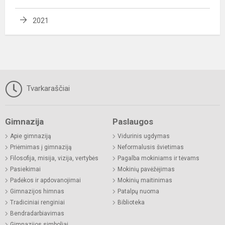
2021
Tvarkaraščiai
Gimnazija
Paslaugos
Apie gimnaziją
Vidurinis ugdymas
Priėmimas į gimnaziją
Neformalusis švietimas
Filosofija, misija, vizija, vertybės
Pagalba mokiniams ir tėvams
Pasiekimai
Mokinių pavėžėjimas
Padėkos ir apdovanojimai
Mokinių maitinimas
Gimnazijos himnas
Patalpų nuoma
Tradiciniai renginiai
Biblioteka
Bendradarbiavimas
Gimnazijos simboliai