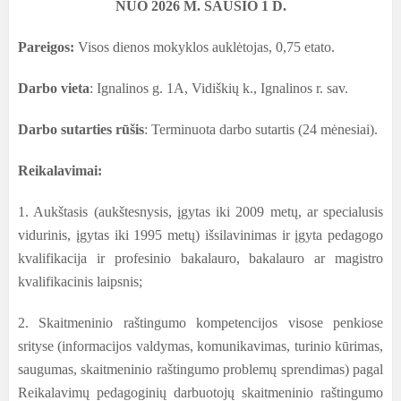
NUO 2026 M. SAUSIO 1 D.
Pareigos:
Visos dienos mokyklos auklėtojas, 0,75 etato.
Darbo vieta
: Ignalinos g. 1A, Vidiškių k., Ignalinos r. sav.
Darbo sutarties rūšis
: Terminuota darbo sutartis (24 mėnesiai).
Reikalavimai:
1. Aukštasis (aukštesnysis, įgytas iki 2009 metų, ar specialusis
vidurinis, įgytas iki 1995 metų) išsilavinimas ir įgyta pedagogo
kvalifikacija
ir
profesinio bakalauro, bakalauro ar magistro
kvalifikacinis laipsnis;
2. Skaitmeninio raštingumo kompetencijos visose penkiose
srityse (informacijos valdymas, komunikavimas, turinio kūrimas,
saugumas, skaitmeninio raštingumo problemų sprendimas) pagal
Reikalavimų pedagoginių darbuotojų skaitmeninio raštingumo