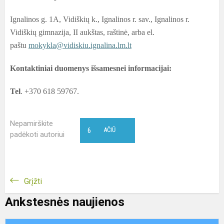
Ignalinos g. 1A, Vidiškių k., Ignalinos r. sav., Ignalinos r.
Vidiškių gimnazija, II aukštas, raštinė, arba el.
paštu
mokykla@vidiskiu.ignalina.lm.lt
Kontaktiniai duomenys išsamesnei informacijai:
Tel
. +370 618 59767.
Nepamirškite
6
AČIŪ
padėkoti autoriui
Grįžti
Ankstesnės naujienos
I