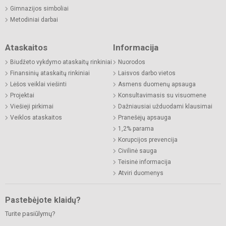
Gimnazijos simboliai
Metodiniai darbai
Ataskaitos
Informacija
Biudžeto vykdymo ataskaitų rinkiniai
Nuorodos
Finansinių ataskaitų rinkiniai
Laisvos darbo vietos
Lėšos veiklai viešinti
Asmens duomenų apsauga
Projektai
Konsultavimasis su visuomene
Viešieji pirkimai
Dažniausiai užduodami klausimai
Veiklos ataskaitos
Pranešėjų apsauga
1,2% parama
Korupcijos prevencija
Civilinė sauga
Teisinė informacija
Atviri duomenys
Pastebėjote klaidų?
Turite pasiūlymų?