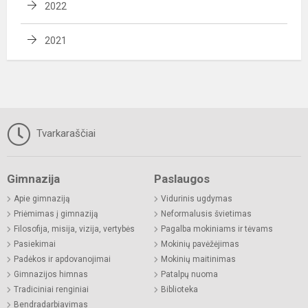
2022
2021
Tvarkaraščiai
Gimnazija
Paslaugos
Apie gimnaziją
Vidurinis ugdymas
Priėmimas į gimnaziją
Neformalusis švietimas
Filosofija, misija, vizija, vertybės
Pagalba mokiniams ir tėvams
Pasiekimai
Mokinių pavėžėjimas
Padėkos ir apdovanojimai
Mokinių maitinimas
Gimnazijos himnas
Patalpų nuoma
Tradiciniai renginiai
Biblioteka
Bendradarbiavimas