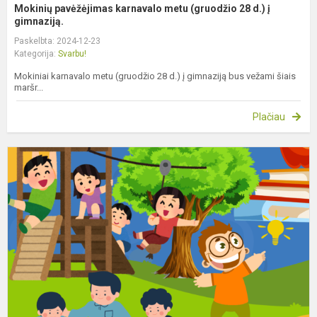
Mokinių pavėžėjimas karnavalo metu (gruodžio 28 d.) į
gimnaziją.
Paskelbta: 2024-12-23
Kategorija:
Svarbu!
Mokiniai karnavalo metu (gruodžio 28 d.) į gimnaziją bus vežami šiais
maršr...
Plačiau
V
d
m
m
d
I
r
sa