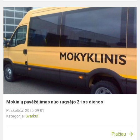
M
p
n
r
2
i
d
Mokinių pavėžėjimas nuo rugsėjo 2-ios dienos
Paskelbta: 2025-09-01
Kategorija:
Svarbu!
Plačiau