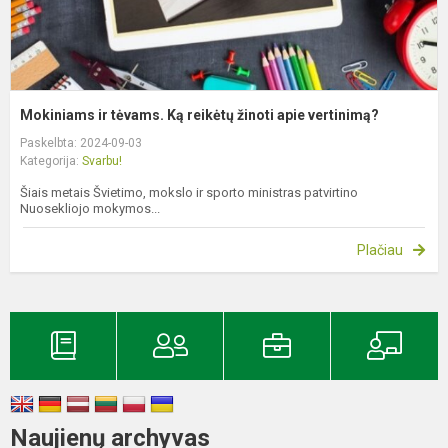
Mokiniams ir tėvams. Ką reikėtų žinoti apie vertinimą?
Paskelbta: 2024-09-03
Kategorija:
Svarbu!
Šiais metais Švietimo, mokslo ir sporto ministras patvirtino
Nuosekliojo mokymos...
Plačiau
Naujienų archyvas