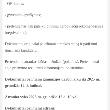
- QR kodas;
- gyvenimo aprašymas;
- pretendentas gali pateikti buvusių darboviečių rekomendacijas
(neprivaloma).
Dokumentų originalai pateikiami atrankos dieną ir patikrinti
grąžinami kandidatui.
Pretendentų atrankos būdas – žodžiu (pokalbis).
Pretendentai
apie priėmimo rezultatus informuojami po atrankos.
Dokumentai priimami gimnazijos darbo laiku iki 2025 m.
gruodžio 12 d. imtinai.
Atranka vyks 2025 m. gruodžio 15 d. 10 val.
Dokumentai priimami adresu: