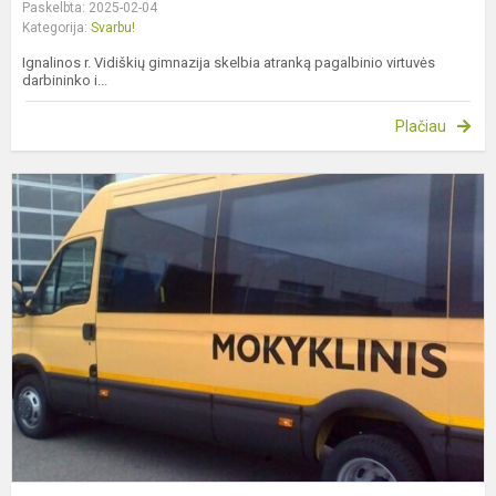
Paskelbta: 2025-02-04
Kategorija:
Svarbu!
Ignalinos r. Vidiškių gimnazija skelbia atranką pagalbinio virtuvės
darbininko i...
Plačiau
M
p
k
m
(
2
d
į
g