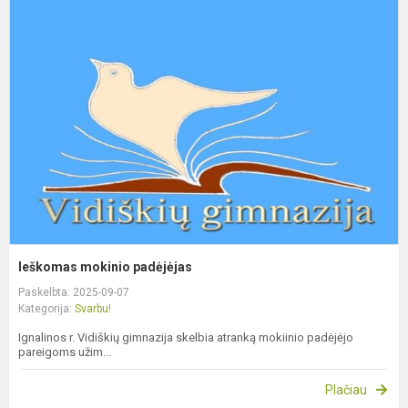
m
p
Ieškomas mokinio padėjėjas
Paskelbta: 2025-09-07
Kategorija:
Svarbu!
Ignalinos r. Vidiškių gimnazija skelbia atranką mokiinio padėjėjo
pareigoms užim...
Plačiau