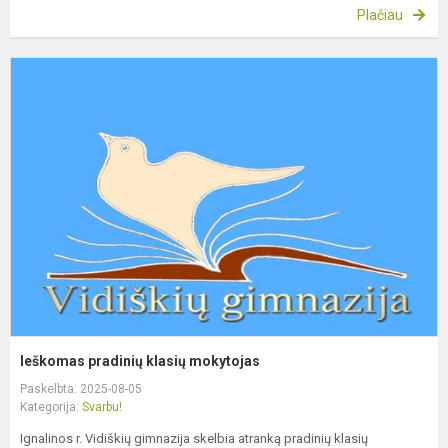
Plačiau
I
p
k
m
Ieškomas pradinių klasių mokytojas
Paskelbta: 2025-08-05
Kategorija:
Svarbu!
Ignalinos r. Vidiškių gimnazija skelbia atranką pradinių klasių