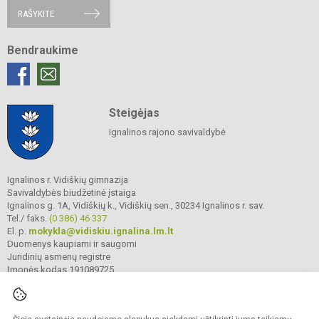
RAŠYKITE
Bendraukime
Steigėjas
Ignalinos rajono savivaldybė
Ignalinos r. Vidiškių gimnazija
Savivaldybės biudžetinė įstaiga
Ignalinos g. 1A, Vidiškių k., Vidiškių sen., 30234 Ignalinos r. sav.
Tel./ faks.
(0 386) 46 337
El. p.
mokykla@vidiskiu.ignalina.lm.lt
Duomenys kaupiami ir saugomi
Juridinių asmenų registre
Įmonės kodas 191089725