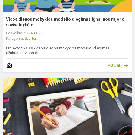
Visos dienos mokyklos modelio diegimas Ignalinos rajono
savivaldybėje
Paskelbta: 2024-11-21
Kategorija:
Svarbu!
Projekto tikslas - visos dienos mokyklos modelio įdiegimas,
užtikrinant visos di...
Plačiau
M
ir
t
K
r
ž
a
v