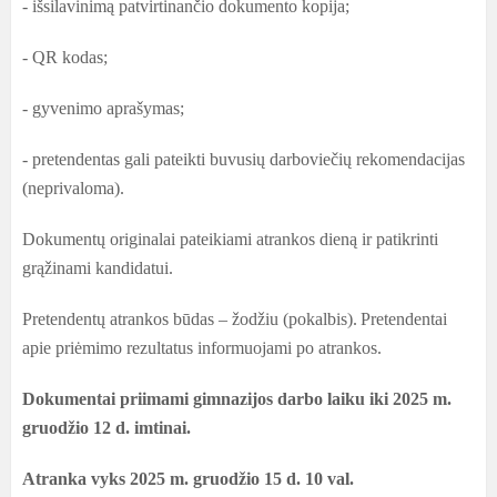
- išsilavinimą patvirtinančio dokumento kopija;
- QR kodas;
- gyvenimo aprašymas;
- pretendentas gali pateikti buvusių darboviečių rekomendacijas
(neprivaloma).
Dokumentų originalai pateikiami atrankos dieną ir patikrinti
grąžinami kandidatui.
Pretendentų atrankos būdas – žodžiu (pokalbis).
Pretendentai
apie priėmimo rezultatus informuojami po atrankos.
Dokumentai priimami gimnazijos darbo laiku iki 2025 m.
gruodžio 12 d. imtinai.
Atranka vyks 2025 m. gruodžio 15 d. 10 val.