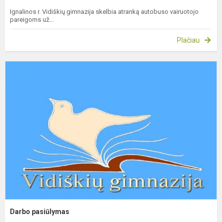
Ignalinos r. Vidiškių gimnazija skelbia atranką autobuso vairuotojo
pareigoms už...
Plačiau
D
p
Darbo pasiūlymas