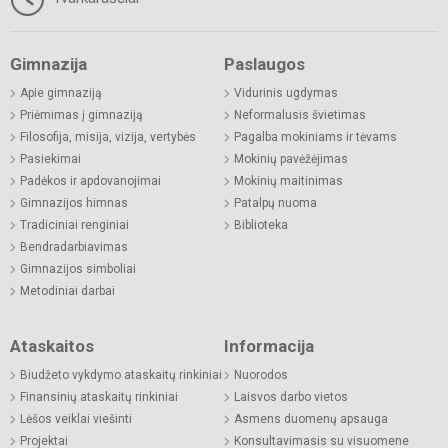
Gimnazija
Paslaugos
Apie gimnaziją
Vidurinis ugdymas
Priėmimas į gimnaziją
Neformalusis švietimas
Filosofija, misija, vizija, vertybės
Pagalba mokiniams ir tėvams
Pasiekimai
Mokinių pavėžėjimas
Padėkos ir apdovanojimai
Mokinių maitinimas
Gimnazijos himnas
Patalpų nuoma
Tradiciniai renginiai
Biblioteka
Bendradarbiavimas
Gimnazijos simboliai
Metodiniai darbai
Ataskaitos
Informacija
Biudžeto vykdymo ataskaitų rinkiniai
Nuorodos
Finansinių ataskaitų rinkiniai
Laisvos darbo vietos
Lėšos veiklai viešinti
Asmens duomenų apsauga
Projektai
Konsultavimasis su visuomene