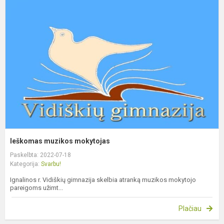
m
m
Ieškomas muzikos mokytojas
Paskelbta: 2022-07-18
Kategorija:
Svarbu!
Ignalinos r. Vidiškių gimnazija skelbia atranką muzikos mokytojo
pareigoms užimt...
Plačiau