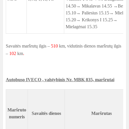
14.50→ Mikalavas 14.55 →Berno
15.10→ Paliesius 15.15→ Mielagė
15.20→ Krikonys I 15.25→
Mielagėnai 15.35
Savaitės maršrutų ilgis –
510
km, vidutinis dienos maršrutų ilgis
–
102
km
.
Autobuso IVECO , valstybinis Nr. MBK 835, maršrutai
Maršruto
Savaitės dienos
Maršrutas
numeris