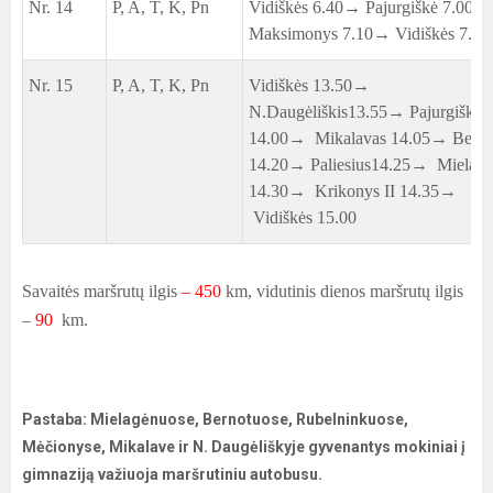
Nr. 14
P, A, T, K, Pn
Vidiškės 6.40→ Pajurgiškė 7.00→
Maksimonys 7.10→ Vidiškės 7.15
Nr. 15
P, A, T, K, Pn
Vidiškės 13.50→
N.Daugėliškis13.55→ Pajurgiškė
14.00→ Mikalavas 14.05→ Berno
14.20→ Paliesius14.25→ Mielagė
14.30→ Krikonys II 14.35→
Vidiškės 15.00
Savaitės maršrutų ilgis
– 450
km, vidutinis dienos maršrutų ilgis
–
90
km.
Pastaba: Mielagėnuose, Bernotuose, Rubelninkuose,
Mėčionyse, Mikalave ir N. Daugėliškyje gyvenantys mokiniai į
gimnaziją važiuoja maršrutiniu autobusu.