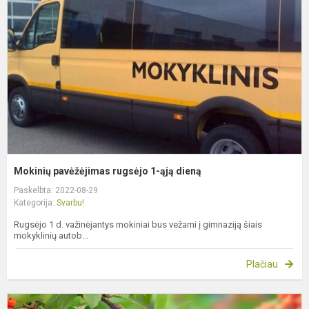
r
1
ą
d
Mokinių pavėžėjimas rugsėjo 1-ąją dieną
Paskelbta: 2022-08-29
Kategorija:
Svarbu!
Rugsėjo 1 d. važinėjantys mokiniai bus vežami į gimnaziją šiais
mokyklinių autob...
Plačiau
I