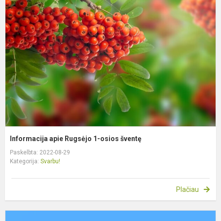
a
R
1
o
š
Informacija apie Rugsėjo 1-osios šventę
Paskelbta: 2022-08-29
Kategorija:
Svarbu!
Plačiau
I