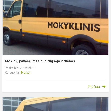
n
r
2
d
Mokinių pavėžėjimas nuo rugsėjo 2 dienos
Paskelbta: 2022-09-01
Kategorija:
Svarbu!
Plačiau
M
p