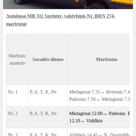
Autobuso MB 311 Sprinter, valstybinis Nr. BRN 274,
maršrutai
Maršruto
Savaitės dienos
Maršrutas
numeris
Nr. 1
P, A, T, K, Pn
Mielagėnai 7.35→ Bernotai 7.45
Paliesius 7.50→ Mielagėnai 7.55
Nr. 2
P, A, T, K, Pn
Mielagėnai 12.00→
Paliesius Ber
12.10→ Vidiškės
Nr. 3
P, A, T, K, Pn
Vidiškės 14.45→ N. Daugėliškis