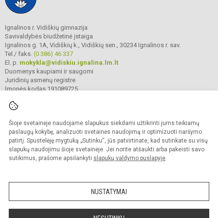
Ignalinos r. Vidiškių gimnazija
Savivaldybės biudžetinė įstaiga
Ignalinos g. 1A, Vidiškių k., Vidiškių sen., 30234 Ignalinos r. sav.
Tel./ faks.
(0 386) 46 337
El. p.
mokykla@vidiskiu.ignalina.lm.lt
Duomenys kaupiami ir saugomi
Juridinių asmenų registre
Įmonės kodas 191089725
Šioje svetainėje naudojame slapukus siekdami užtikrinti jums teikiamų
© 2025. Ignalinos r. Vidiškių gimnazija. Visos teisės saugomos.
Kopijuoti turinį be raštiško gimnazijos sutikimo griežtai draudžiama.
paslaugų kokybę, analizuoti svetainės naudojimą ir optimizuoti naršymo
patirtį. Spustelėję mygtuką „Sutinku“, jūs patvirtinate, kad sutinkate su visų
Prieinamumo paraiška
Slapukų valdymas
slapukų naudojimu šioje svetainėje. Jei norite atšaukti arba pakeisti savo
sutikimus, prašome apsilankyti
slapukų valdymo puslapyje
.
Sumanus būdas atnaujinti
mokyklos interneto
svetainę
NUSTATYMAI