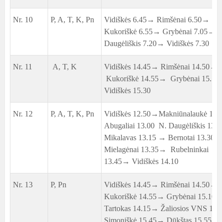
Nr. 10
P, A, T, K, Pn
Vidiškės 6.45→ Rimšėnai 6.50→
Kukoriškė 6.55→ Grybėnai 7.05→ 
Daugėliškis 7.20→ Vidiškės 7.30
Nr. 11
A, T, K
Vidiškės 14.45→ Rimšėnai 14.50→
Kukoriškė 14.55→ Grybėnai 15.1
Vidiškės 15.30
Nr. 12
P, A, T, K, Pn
Vidiškės 12.50→Makniūnalaukė 12
Abugaliai 13.00 N. Daugėliškis 13
Mikalavas 13.15 → Bernotai 13.30
Mielagėnai 13.35→ Rubelninkai
13.45→ Vidiškės 14.10
Nr. 13
P, Pn
Vidiškės 14.45→ Rimšėnai 14.50→
Kukoriškė 14.55→ Grybėnai 15.10
Tartokas 14.15→ Žaliosios VNS 15
Simoniškė 15.45→ Dūkštas 15.55→