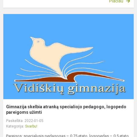
Plačiau
G
s
a
s
p
l
pa
Gimnazija skelbia atranką specialiojo pedagogo, logopedo
pareigoms užimti
Paskelbta: 2022-01-05
Kategorija:
Svarbu!
Pareigos: specialusis pedagogas – 0,75 etato, logopedas – 0,5 etato.