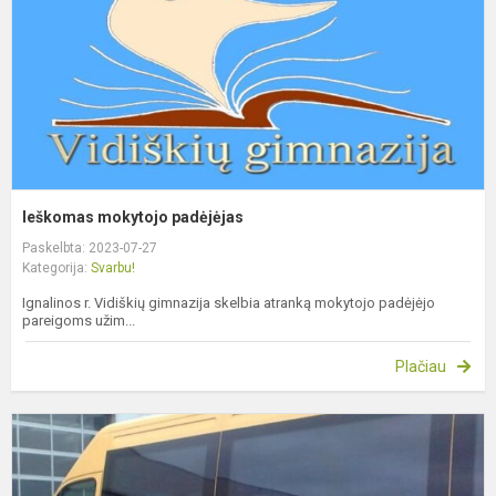
Ieškomas mokytojo padėjėjas
Paskelbta: 2023-07-27
Kategorija:
Svarbu!
Ignalinos r. Vidiškių gimnazija skelbia atranką mokytojo padėjėjo
pareigoms užim...
Plačiau
M
p
k