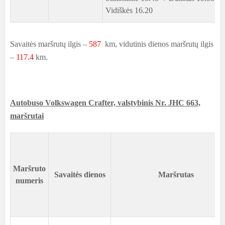
Vidiškės 16.20
Savaitės maršrutų ilgis –
587
km, vidutinis dienos maršrutų ilgis
–
117.4
km.
Autobuso Volkswagen Crafter, valstybinis Nr. JHC 663,
maršrutai
Maršruto
Savaitės dienos
Maršrutas
numeris