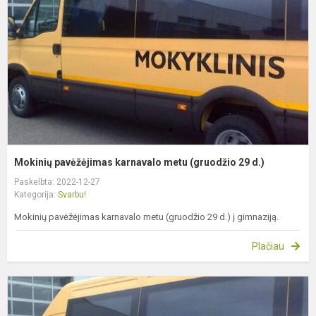
m
(
2
d
Mokinių pavėžėjimas karnavalo metu (gruodžio 29 d.)
Paskelbta: 2022-12-27
Kategorija:
Svarbu!
Mokinių pavėžėjimas karnavalo metu (gruodžio 29 d.) į gimnaziją.
Plačiau
M
p