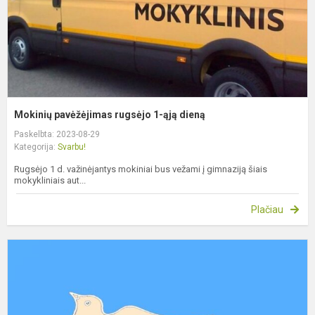
Mokinių pavėžėjimas rugsėjo 1-ąją dieną
Paskelbta: 2023-08-29
Kategorija:
Svarbu!
Rugsėjo 1 d. važinėjantys mokiniai bus vežami į gimnaziją šiais
mokykliniais aut...
Plačiau
I
m
p