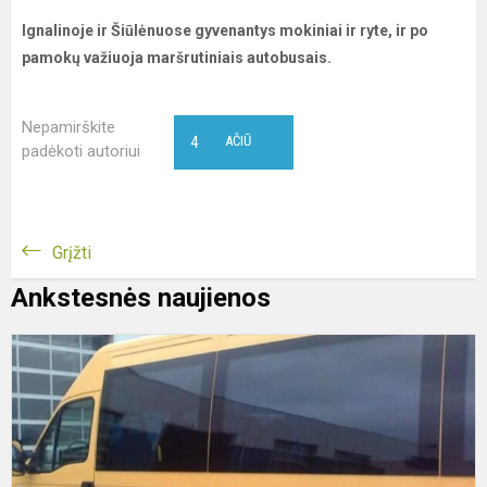
Ignalinoje ir Šiūlėnuose gyvenantys mokiniai ir ryte, ir po
pamokų važiuoja maršrutiniais autobusais.
Nepamirškite
4
AČIŪ
padėkoti autoriui
Grįžti
Ankstesnės naujienos
M
p
r
1
ą
d