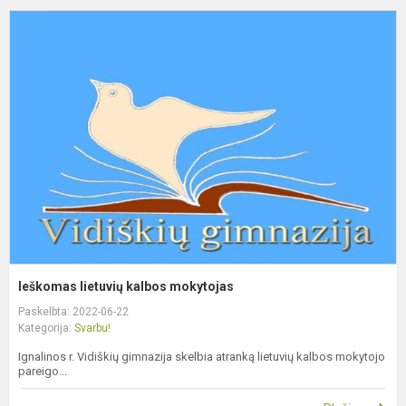
I
l
k
m
Ieškomas lietuvių kalbos mokytojas
Paskelbta: 2022-06-22
Kategorija:
Svarbu!
Ignalinos r. Vidiškių gimnazija skelbia atranką lietuvių kalbos mokytojo
pareigo...