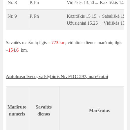
Nr. 8
P, Pn
Vidiškės 13.50→ Kazitiškis 14.05
Nr. 9
P, Pn
Kazitiškis 15.15→ Sabališkė 15.
Užusieniai 15.25→ Vidiškės 15.4
Savaitės maršrutų ilgis
– 773 km
, vidutinis dienos maršrutų ilgis
–
154.6
km.
Autobuso Iveco, valstybinis Nr. FDC 597, maršrutai
Maršruto
Savaitės
Maršrutas
numeris
dienos