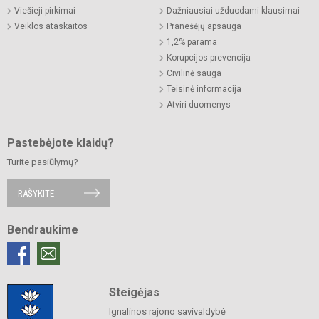
Viešieji pirkimai
Dažniausiai užduodami klausimai
Veiklos ataskaitos
Pranešėjų apsauga
1,2% parama
Korupcijos prevencija
Civilinė sauga
Teisinė informacija
Atviri duomenys
Pastebėjote klaidų?
Turite pasiūlymų?
RAŠYKITE
Bendraukime
Steigėjas
Ignalinos rajono savivaldybė