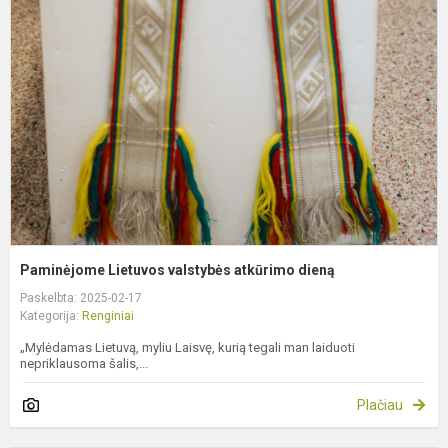
L
v
a
d
Paminėjome Lietuvos valstybės atkūrimo dieną
Paskelbta: 2025-02-17
Kategorija:
Renginiai
„Mylėdamas Lietuvą, myliu Laisvę, kurią tegali man laiduoti
nepriklausoma šalis,...
Plačiau