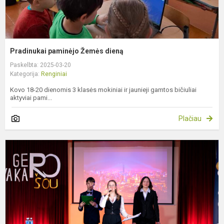
Pradinukai paminėjo Žemės dieną
Paskelbta: 2025-03-20
Kategorija:
Renginiai
Kovo 18-20 dienomis 3 klasės mokiniai ir jaunieji gamtos bičiuliai
aktyviai pami...
Plačiau
Š
„
v
š
f