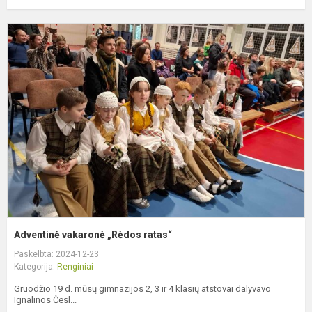
A
v
„
r
Adventinė vakaronė „Rėdos ratas“
Paskelbta: 2024-12-23
Kategorija:
Renginiai
Gruodžio 19 d. mūsų gimnazijos 2, 3 ir 4 klasių atstovai dalyvavo
Ignalinos Česl...