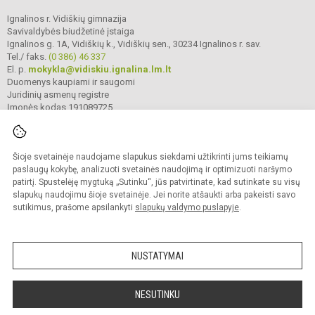
Ignalinos r. Vidiškių gimnazija
Savivaldybės biudžetinė įstaiga
Ignalinos g. 1A, Vidiškių k., Vidiškių sen., 30234 Ignalinos r. sav.
Tel./ faks.
(0 386) 46 337
El. p.
mokykla@vidiskiu.ignalina.lm.lt
Duomenys kaupiami ir saugomi
Juridinių asmenų registre
Įmonės kodas 191089725
Šioje svetainėje naudojame slapukus siekdami užtikrinti jums teikiamų
© 2025. Ignalinos r. Vidiškių gimnazija. Visos teisės saugomos.
Kopijuoti turinį be raštiško gimnazijos sutikimo griežtai draudžiama.
paslaugų kokybę, analizuoti svetainės naudojimą ir optimizuoti naršymo
patirtį. Spustelėję mygtuką „Sutinku“, jūs patvirtinate, kad sutinkate su visų
Prieinamumo paraiška
Slapukų valdymas
slapukų naudojimu šioje svetainėje. Jei norite atšaukti arba pakeisti savo
sutikimus, prašome apsilankyti
slapukų valdymo puslapyje
.
Sumanus būdas atnaujinti
mokyklos interneto
svetainę
NUSTATYMAI
NESUTINKU