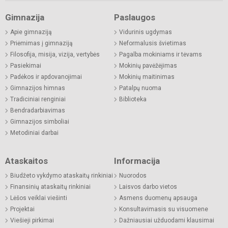
Gimnazija
Paslaugos
Apie gimnaziją
Vidurinis ugdymas
Priėmimas į gimnaziją
Neformalusis švietimas
Filosofija, misija, vizija, vertybės
Pagalba mokiniams ir tėvams
Pasiekimai
Mokinių pavėžėjimas
Padėkos ir apdovanojimai
Mokinių maitinimas
Gimnazijos himnas
Patalpų nuoma
Tradiciniai renginiai
Biblioteka
Bendradarbiavimas
Gimnazijos simboliai
Metodiniai darbai
Ataskaitos
Informacija
Biudžeto vykdymo ataskaitų rinkiniai
Nuorodos
Finansinių ataskaitų rinkiniai
Laisvos darbo vietos
Lėšos veiklai viešinti
Asmens duomenų apsauga
Projektai
Konsultavimasis su visuomene
Viešieji pirkimai
Dažniausiai užduodami klausimai