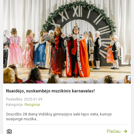
N
n
m
k
Nuaidėjo, nuskambėjo muzikinis karnavalas!
Paskelbta: 2025-01-09
Kategorija:
Renginiai
Gruodžio 28 dieną Vidiškių gimnazijos salė tapo vieta, kurioje
susijungė muzika...
Plačiau