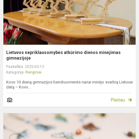
Lietuvos nepriklausomybės atkūrimo dienos minėjimas
gimnazijoje
Paskelbta: 2025-03-13
Kategorija:
Renginiai
Kovo 10 dieną gimnazijos bendruomenės nariai minėjo svarbią Lietuvai
datą – Kovo...
Plačiau
K
m
ir
U