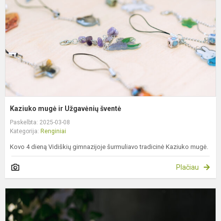
š
Kaziuko mugė ir Užgavėnių šventė
Paskelbta: 2025-03-08
Kategorija:
Renginiai
Kovo 4 dieną Vidiškių gimnazijoje šurmuliavo tradicinė Kaziuko mugė.
Plačiau
G
i
K