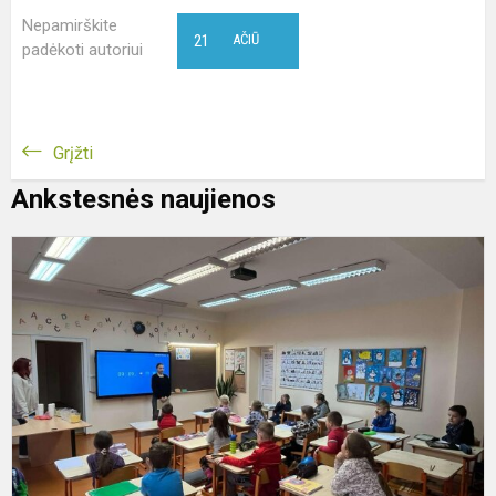
Nepamirškite
21
AČIŪ
padėkoti autoriui
Grįžti
Ankstesnės naujienos
V
ir
ž
d
p
p