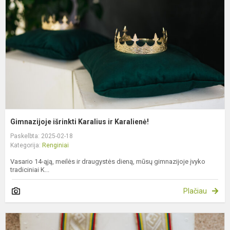
ir
K
Gimnazijoje išrinkti Karalius ir Karalienė!
Paskelbta: 2025-02-18
Kategorija:
Renginiai
Vasario 14-ąją, meilės ir draugystės dieną, mūsų gimnazijoje įvyko
tradiciniai K...
Plačiau
P