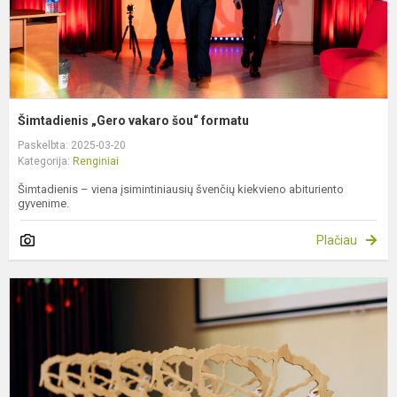
Šimtadienis „Gero vakaro šou“ formatu
Paskelbta: 2025-03-20
Kategorija:
Renginiai
Šimtadienis – viena įsimintiniausių švenčių kiekvieno abituriento
gyvenime.
Plačiau
L
n
a
d
m
g