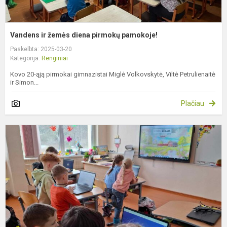
Vandens ir žemės diena pirmokų pamokoje!
Paskelbta: 2025-03-20
Kategorija:
Renginiai
Kovo 20-ąją pirmokai gimnazistai Miglė Volkovskytė, Viltė Petrulienaitė
ir Simon...
Plačiau
P
p
Ž
d