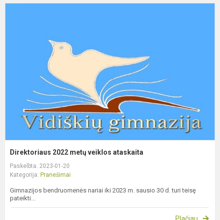
D
2
m
v
a
Direktoriaus 2022 metų veiklos ataskaita
Paskelbta: 2023-01-20
Kategorija:
Pranešimai
Gimnazijos bendruomenės nariai iki 2023 m. sausio 30 d. turi teisę
pateikti...
Plačiau