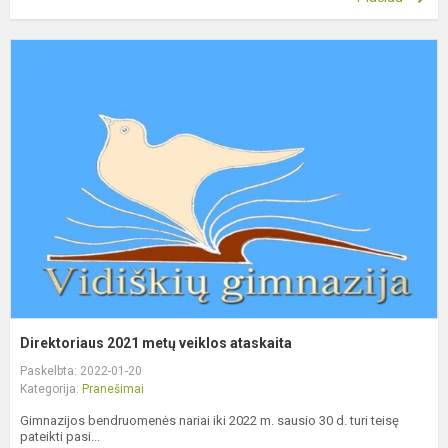
D
2
m
v
a
Direktoriaus 2021 metų veiklos ataskaita
Paskelbta: 2022-01-20
Kategorija:
Pranešimai
Gimnazijos bendruomenės nariai iki 2022 m. sausio 30 d. turi teisę
pateikti pasi...