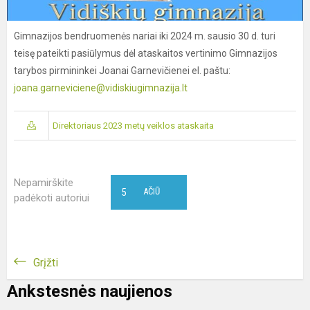
Gimnazijos bendruomenės nariai iki 2024 m. sausio 30 d. turi
teisę pateikti pasiūlymus dėl ataskaitos vertinimo Gimnazijos
tarybos pirmininkei Joanai Garnevičienei el. paštu:
joana.garneviciene@vidiskiugimnazija.lt
Direktoriaus 2023 metų veiklos ataskaita
Nepamirškite
5
AČIŪ
padėkoti autoriui
Grįžti
Ankstesnės naujienos