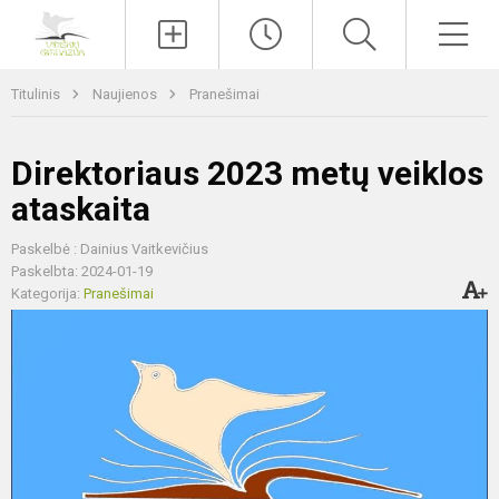
Paieška
Men
Titulinis
Naujienos
Pranešimai
Direktoriaus 2023 metų veiklos
ataskaita
Paskelbė : Dainius Vaitkevičius
Paskelbta: 2024-01-19
Kategorija:
Pranešimai