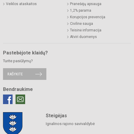
Veiklos ataskaitos
Pranešėjų apsauga
1,2% parama
Korupcijos prevencija
Civilinė sauga
Teisinė informacija
Atviri duomenys
Pastebėjote klaidų?
Turite pasiūlymų?
RAŠYKITE
Bendraukime
Steigėjas
Ignalinos rajono savivaldybė