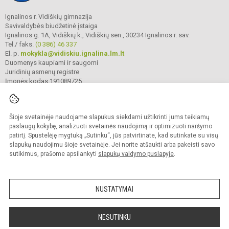
Ignalinos r. Vidiškių gimnazija
Savivaldybės biudžetinė įstaiga
Ignalinos g. 1A, Vidiškių k., Vidiškių sen., 30234 Ignalinos r. sav.
Tel./ faks.
(0 386) 46 337
El. p.
mokykla@vidiskiu.ignalina.lm.lt
Duomenys kaupiami ir saugomi
Juridinių asmenų registre
Įmonės kodas 191089725
Šioje svetainėje naudojame slapukus siekdami užtikrinti jums teikiamų
© 2025. Ignalinos r. Vidiškių gimnazija. Visos teisės saugomos.
Kopijuoti turinį be raštiško gimnazijos sutikimo griežtai draudžiama.
paslaugų kokybę, analizuoti svetainės naudojimą ir optimizuoti naršymo
patirtį. Spustelėję mygtuką „Sutinku“, jūs patvirtinate, kad sutinkate su visų
Prieinamumo paraiška
Slapukų valdymas
slapukų naudojimu šioje svetainėje. Jei norite atšaukti arba pakeisti savo
sutikimus, prašome apsilankyti
slapukų valdymo puslapyje
.
Sumanus būdas atnaujinti
mokyklos interneto
svetainę
NUSTATYMAI
NESUTINKU