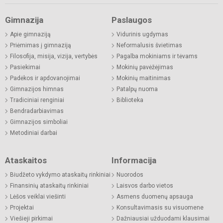
Gimnazija
Paslaugos
Apie gimnaziją
Vidurinis ugdymas
Priėmimas į gimnaziją
Neformalusis švietimas
Filosofija, misija, vizija, vertybės
Pagalba mokiniams ir tėvams
Pasiekimai
Mokinių pavėžėjimas
Padėkos ir apdovanojimai
Mokinių maitinimas
Gimnazijos himnas
Patalpų nuoma
Tradiciniai renginiai
Biblioteka
Bendradarbiavimas
Gimnazijos simboliai
Metodiniai darbai
Ataskaitos
Informacija
Biudžeto vykdymo ataskaitų rinkiniai
Nuorodos
Finansinių ataskaitų rinkiniai
Laisvos darbo vietos
Lėšos veiklai viešinti
Asmens duomenų apsauga
Projektai
Konsultavimasis su visuomene
Viešieji pirkimai
Dažniausiai užduodami klausimai