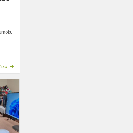
 pamokų
čiau
Virtualios
mokymosi
svetainės
„Pilietiškumo
mokykla“
prista...