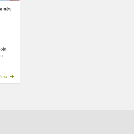
ainės
toja
ių
čiau