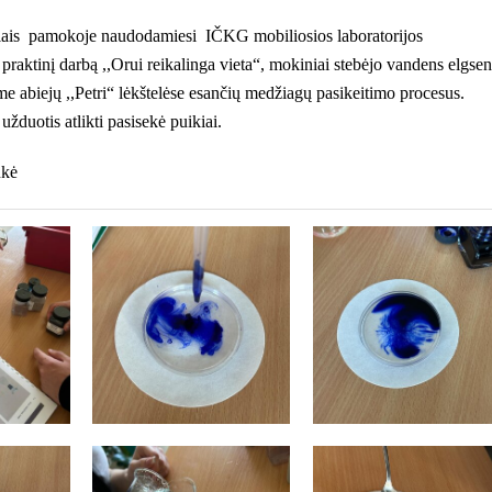
niais pamokoje naudodamiesi IČKG mobiliosios laboratorijos
 praktinį darbą ,,Orui reikalinga vieta“, mokiniai stebėjo vandens elgsen
e abiejų ,,Petri“ lėkštelėse esančių medžiagų pasikeitimo procesus.
užduotis atlikti pasisekė puikiai.
nkė