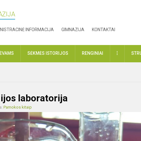
AZIJA
NISTRACINĖ INFORMACIJA
GIMNAZIJA
KONTAKTAI
DAUGIAU
TĖVAMS
SĖKMĖS ISTORIJOS
RENGINIAI
STR
jos laboratorija
a:
Pamokos kitaip