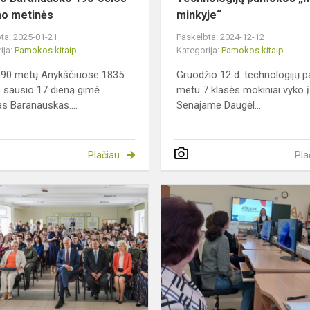
o metinės
minkyje“
ta: 2025-01-21
Paskelbta: 2024-12-12
ija:
Pamokos kitaip
Kategorija:
Pamokos kitaip
190 metų Anykščiuose 1835
Gruodžio 12 d. technologijų
 sausio 17 dieną gimė
metu 7 klasės mokiniai vyko į
s Baranauskas....
Senajame Daugėl...
Plačiau
Pla
Pilietiškumo
pamoka
su
LR
Prezidentu