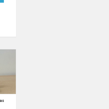
Lego
robotikos
užsiėmimas
„Vabzdžiai“
mas