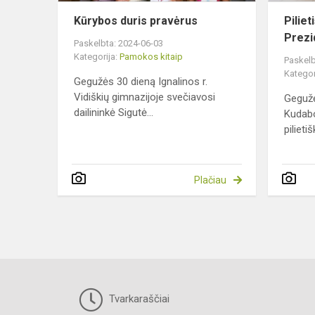
Kūrybos duris pravėrus
Pilie
Prezi
Paskelbta: 2024-06-03
Kategorija:
Pamokos kitaip
Paskelb
Kategor
Gegužės 30 dieną Ignalinos r.
Vidiškių gimnazijoje svečiavosi
Gegužė
dailininkė Sigutė...
Kudabo
piliet
Plačiau
Tvarkaraščiai