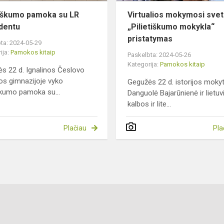
tiškumo pamoka su LR
Virtualios mokymosi svet
dentu
„Pilietiškumo mokykla“
pristatymas
ta: 2024-05-29
ija:
Pamokos kitaip
Paskelbta: 2024-05-26
Kategorija:
Pamokos kitaip
s 22 d. Ignalinos Česlovo
s gimnazijoje vyko
Gegužės 22 d. istorijos moky
iškumo pamoka su...
Danguolė Bajarūnienė ir lietuv
kalbos ir lite...
Plačiau
Pla