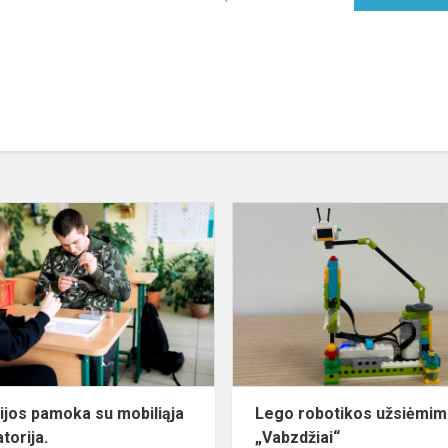
o
Chemijos
pamoka
su
mobiliąja
laboratorija.
jos pamoka su mobiliąja
Lego robotikos užsiėmi
torija.
„Vabzdžiai“