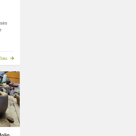
asės
e
čiau
Technologijų
pamokos
„Molio
minkyje“
olio