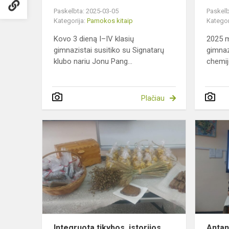
Paskelbta: 2025-03-05
Paskelb
Kategorija:
Pamokos kitaip
Kategor
Kovo 3 dieną I–IV klasių
2025 m
gimnazistai susitiko su Signatarų
gimnaz
klubo nariu Jonu Pang...
chemij
Plačiau
Integruota
tikybos,
istorijos,
lietuvių
kalbos,
gamtos
paži...
Integruota tikybos, istorijos,
Antan