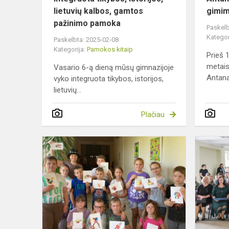
lietuvių kalbos, gamtos
gimim
pažinimo pamoka
Paskelb
Kategor
Paskelbta: 2025-02-08
Kategorija:
Pamokos kitaip
Prieš 
metais
Vasario 6-ą dieną mūsų gimnazijoje
Antana
vyko integruota tikybos, istorijos,
lietuvių...
Plačiau
Kūrybos
duris
pravėrus