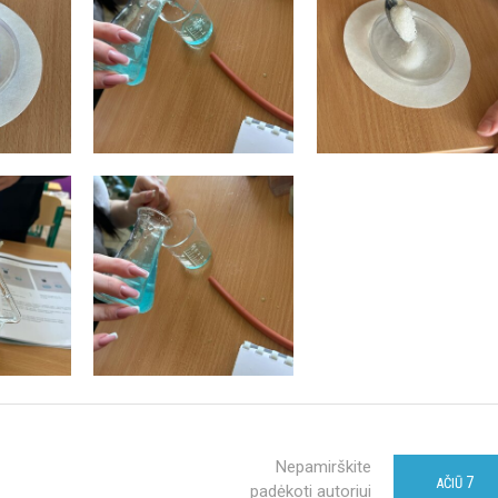
Nepamirškite
7
AČIŪ
padėkoti autoriui