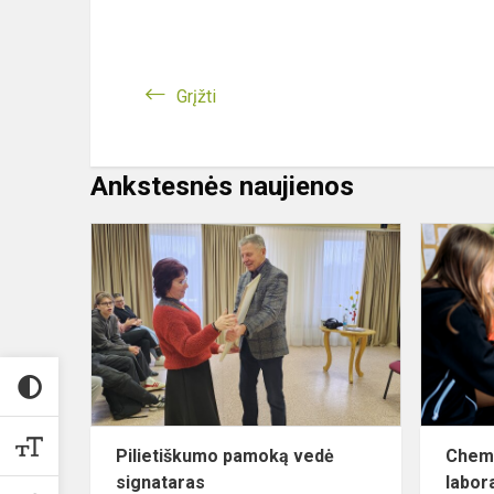
Grįžti
Ankstesnės naujienos
Pilietiškum
pamoką
vedė
signataras
Pilietiškumo pamoką vedė
Chemi
signataras
labora