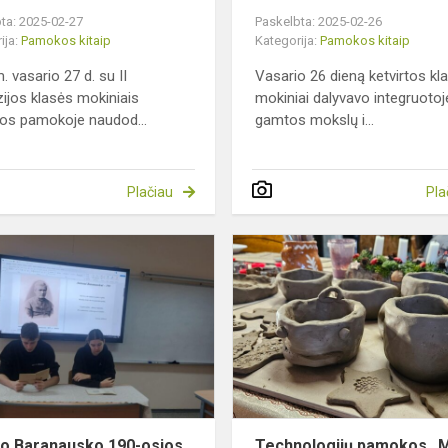
ta: 2025-02-27
Paskelbta: 2025-02-26
ija:
Pamokos kitaip
Kategorija:
Pamokos kitaip
. vasario 27 d. su II
Vasario 26 dieną ketvirtos kl
ijos klasės mokiniais
mokiniai dalyvavo integruotoj
os pamokoje naudod...
gamtos mokslų i...
Plačiau
Pla
Antano
Baranausko
190-
osios
gimimo
metinės
o Baranausko 190-osios
Technologijų pamokos „M