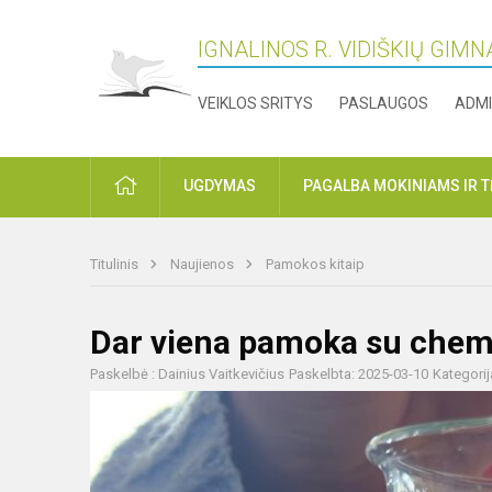
IGNALINOS R. VIDIŠKIŲ GIMN
VEIKLOS SRITYS
PASLAUGOS
ADMI
PRADŽIA
UGDYMAS
PAGALBA MOKINIAMS IR 
Titulinis
Naujienos
Pamokos kitaip
Dar viena pamoka su chemi
Paskelbė : Dainius Vaitkevičius
Paskelbta: 2025-03-10
Kategorij