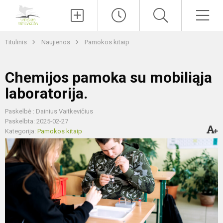
Paieška
Men
Titulinis
Naujienos
Pamokos kitaip
Chemijos pamoka su mobiliąja
laboratorija.
Paskelbė : Dainius Vaitkevičius
Paskelbta: 2025-02-27
Kategorija:
Pamokos kitaip