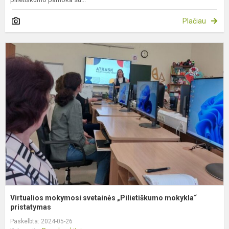
Plačiau
V
m
s
„
m
pr
Virtualios mokymosi svetainės „Pilietiškumo mokykla“
pristatymas
Paskelbta: 2024-05-26