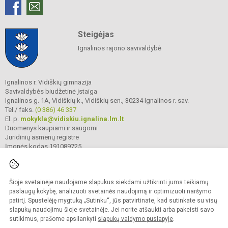
Steigėjas
Ignalinos rajono savivaldybė
Ignalinos r. Vidiškių gimnazija
Savivaldybės biudžetinė įstaiga
Ignalinos g. 1A, Vidiškių k., Vidiškių sen., 30234 Ignalinos r. sav.
Tel./ faks.
(0 386) 46 337
El. p.
mokykla@vidiskiu.ignalina.lm.lt
Duomenys kaupiami ir saugomi
Juridinių asmenų registre
Įmonės kodas 191089725
Šioje svetainėje naudojame slapukus siekdami užtikrinti jums teikiamų
© 2025. Ignalinos r. Vidiškių gimnazija. Visos teisės saugomos.
Kopijuoti turinį be raštiško gimnazijos sutikimo griežtai draudžiama.
paslaugų kokybę, analizuoti svetainės naudojimą ir optimizuoti naršymo
patirtį. Spustelėję mygtuką „Sutinku“, jūs patvirtinate, kad sutinkate su visų
Prieinamumo paraiška
Slapukų valdymas
slapukų naudojimu šioje svetainėje. Jei norite atšaukti arba pakeisti savo
sutikimus, prašome apsilankyti
slapukų valdymo puslapyje
.
Sumanus būdas atnaujinti