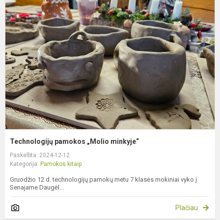
p
„
m
Technologijų pamokos „Molio minkyje“
Paskelbta: 2024-12-12
Kategorija:
Pamokos kitaip
Gruodžio 12 d. technologijų pamokų metu 7 klasės mokiniai vyko į
Senajame Daugėl...
Plačiau