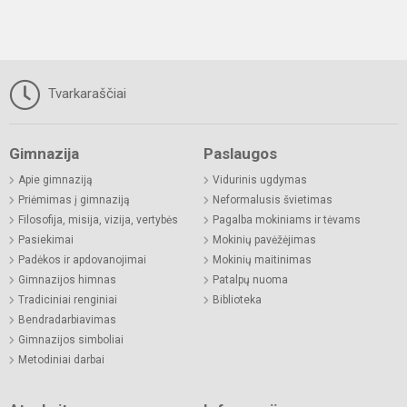
Tvarkaraščiai
Gimnazija
Paslaugos
Apie gimnaziją
Vidurinis ugdymas
Priėmimas į gimnaziją
Neformalusis švietimas
Filosofija, misija, vizija, vertybės
Pagalba mokiniams ir tėvams
Pasiekimai
Mokinių pavėžėjimas
Padėkos ir apdovanojimai
Mokinių maitinimas
Gimnazijos himnas
Patalpų nuoma
Tradiciniai renginiai
Biblioteka
Bendradarbiavimas
Gimnazijos simboliai
Metodiniai darbai