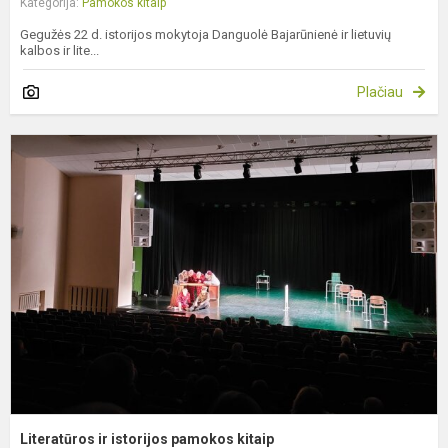
Kategorija:
Pamokos kitaip
Gegužės 22 d. istorijos mokytoja Danguolė Bajarūnienė ir lietuvių
kalbos ir lite...
Plačiau
L
ir
i
p
k
Literatūros ir istorijos pamokos kitaip