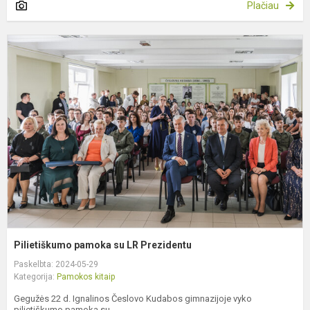
Plačiau
P
p
s
L
P
Pilietiškumo pamoka su LR Prezidentu
Paskelbta: 2024-05-29
Kategorija:
Pamokos kitaip
Gegužės 22 d. Ignalinos Česlovo Kudabos gimnazijoje vyko
pilietiškumo pamoka su...