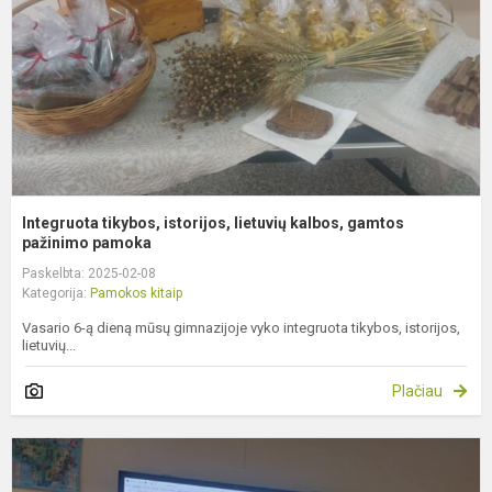
k
g
pa
Integruota tikybos, istorijos, lietuvių kalbos, gamtos
pažinimo pamoka
Paskelbta: 2025-02-08
Kategorija:
Pamokos kitaip
Vasario 6-ą dieną mūsų gimnazijoje vyko integruota tikybos, istorijos,
lietuvių...
Plačiau
A
B