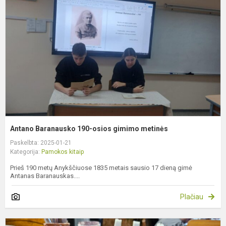
1
o
g
m
Antano Baranausko 190-osios gimimo metinės
Paskelbta: 2025-01-21
Kategorija:
Pamokos kitaip
Prieš 190 metų Anykščiuose 1835 metais sausio 17 dieną gimė
Antanas Baranauskas....
Plačiau
T