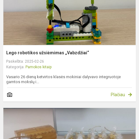
Lego robotikos užsiėmimas „Vabzdžiai“
Paskelbta: 2025-02-26
Kategorija:
Pamokos kitaip
Vasario 26 dieną ketvirtos klasės mokiniai dalyvavo integruotoje
gamtos mokslų i...
Plačiau
I
t
i
l