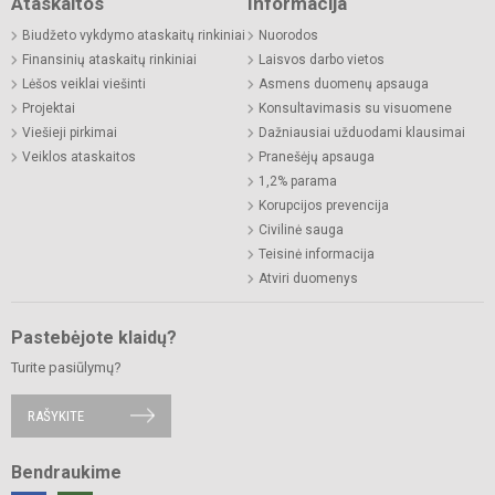
Ataskaitos
Informacija
Biudžeto vykdymo ataskaitų rinkiniai
Nuorodos
Finansinių ataskaitų rinkiniai
Laisvos darbo vietos
Lėšos veiklai viešinti
Asmens duomenų apsauga
Projektai
Konsultavimasis su visuomene
Viešieji pirkimai
Dažniausiai užduodami klausimai
Veiklos ataskaitos
Pranešėjų apsauga
1,2% parama
Korupcijos prevencija
Civilinė sauga
Teisinė informacija
Atviri duomenys
Pastebėjote klaidų?
Turite pasiūlymų?
RAŠYKITE
Bendraukime