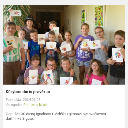
K
d
p
Kūrybos duris pravėrus
Paskelbta: 2024-06-03
Kategorija:
Pamokos kitaip
Gegužės 30 dieną Ignalinos r. Vidiškių gimnazijoje svečiavosi
dailininkė Sigutė...