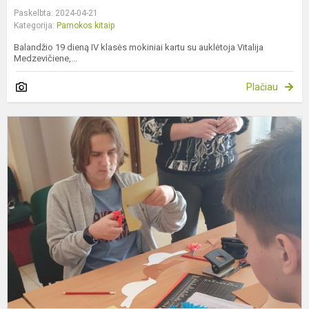
Paskelbta: 2024-04-21
Kategorija:
Pamokos kitaip
Balandžio 19 dieną IV klasės mokiniai kartu su auklėtoja Vitalija
Medzevičiene,...
Plačiau
T
p
I
k
m