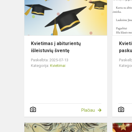
išleistuvių
šventę
Kvietimas į abiturientų
Kviet
išleistuvių šventę
pasku
Paskelbta: 2025-07-13
Paskelb
Kategorija:
Kvietimai
Kategor
Plačiau
Kvietimas