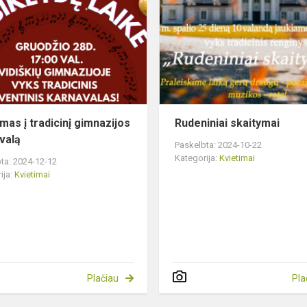
į
tradicinį
gimnazijos
karnavalą
imas į tradicinį gimnazijos
Rudeniniai skaitymai
valą
Paskelbta: 2024-10-22
Kategorija:
Kvietimai
ta: 2024-12-12
ija:
Kvietimai
Plačiau
Pla