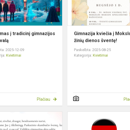
karnavalą
imas į tradicinį gimnazijos
Gimnazija kviečia į Mokslo
valą
žinių dienos šventę!
ta: 2025-12-09
Paskelbta: 2025-08-25
ija:
Kvietimai
Kategorija:
Kvietimai
Plačiau
Pla
Kvietimas
į
abiturientų