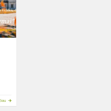
skaitymai
čiau