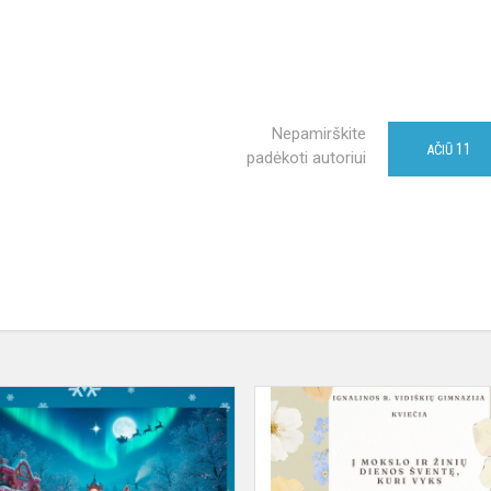
Nepamirškite
11
AČIŪ
padėkoti autoriui
Kvietimas
į
tradicinį
gimnazijos