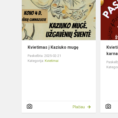
į
Kaziuko
mugę
Kvietimas į Kaziuko mugę
Kviet
karna
Paskelbta: 2025-02-21
Kategorija:
Kvietimai
Paskelb
Kategor
Plačiau