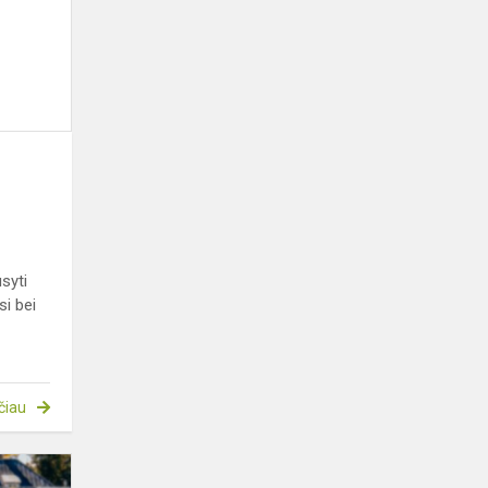
vokiečių
kalbą
syti
i bei
čiau
Rudeniniai