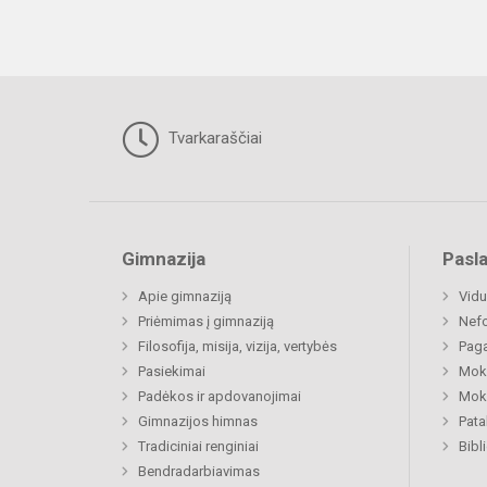
Tvarkaraščiai
Gimnazija
Pasl
Apie gimnaziją
Vidu
Priėmimas į gimnaziją
Nefo
Filosofija, misija, vizija, vertybės
Paga
Pasiekimai
Moki
Padėkos ir apdovanojimai
Moki
Gimnazijos himnas
Pat
Tradiciniai renginiai
Bibl
Bendradarbiavimas