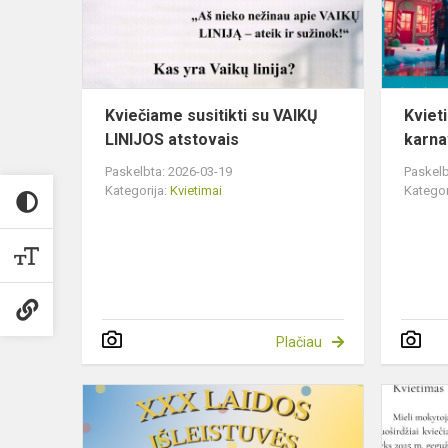
LINIJOS
atstovais
Kviečiame susitikti su VAIKŲ
Kviet
LINIJOS atstovais
karna
Paskelbta: 2026-03-19
Paskelb
Kategorija:
Kvietimai
Kategor
Plačiau
Kvietimas
į
abiturientų