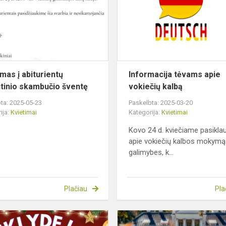
paskutinio
skambučio
šventę
imas į abiturientų
Informacija tėvams apie
tinio skambučio šventę
vokiečių kalbą
ta: 2025-05-23
Paskelbta: 2025-03-20
ija:
Kvietimai
Kategorija:
Kvietimai
Kovo 24 d. kviečiame pasiklau
apie vokiečių kalbos mokymąs
galimybes, k...
Plačiau
Pla
Kvietimas