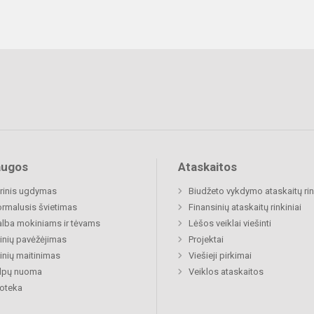
augos
Ataskaitos
rinis ugdymas
Biudžeto vykdymo ataskaitų rin
rmalusis švietimas
Finansinių ataskaitų rinkiniai
lba mokiniams ir tėvams
Lėšos veiklai viešinti
nių pavėžėjimas
Projektai
nių maitinimas
Viešieji pirkimai
alpų nuoma
Veiklos ataskaitos
ioteka