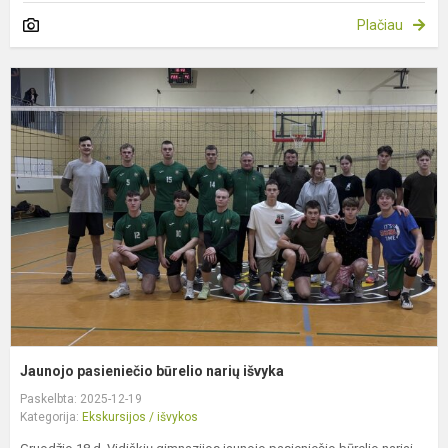
Plačiau
J
p
b
n
i
Jaunojo pasieniečio būrelio narių išvyka
Paskelbta: 2025-12-19
Kategorija:
Ekskursijos / išvykos