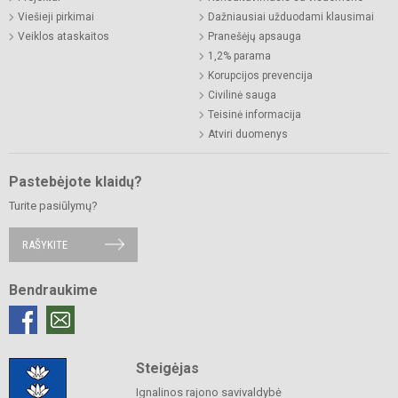
Viešieji pirkimai
Dažniausiai užduodami klausimai
Veiklos ataskaitos
Pranešėjų apsauga
1,2% parama
Korupcijos prevencija
Civilinė sauga
Teisinė informacija
Atviri duomenys
Pastebėjote klaidų?
Turite pasiūlymų?
RAŠYKITE
Bendraukime
Steigėjas
Ignalinos rajono savivaldybė