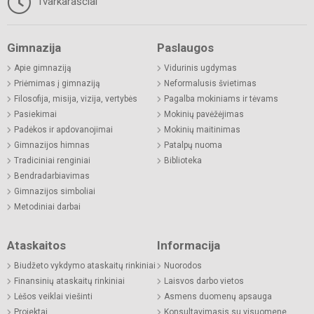
Tvarkaraščiai
Gimnazija
Paslaugos
Apie gimnaziją
Vidurinis ugdymas
Priėmimas į gimnaziją
Neformalusis švietimas
Filosofija, misija, vizija, vertybės
Pagalba mokiniams ir tėvams
Pasiekimai
Mokinių pavėžėjimas
Padėkos ir apdovanojimai
Mokinių maitinimas
Gimnazijos himnas
Patalpų nuoma
Tradiciniai renginiai
Biblioteka
Bendradarbiavimas
Gimnazijos simboliai
Metodiniai darbai
Ataskaitos
Informacija
Biudžeto vykdymo ataskaitų rinkiniai
Nuorodos
Finansinių ataskaitų rinkiniai
Laisvos darbo vietos
Lėšos veiklai viešinti
Asmens duomenų apsauga
Projektai
Konsultavimasis su visuomene