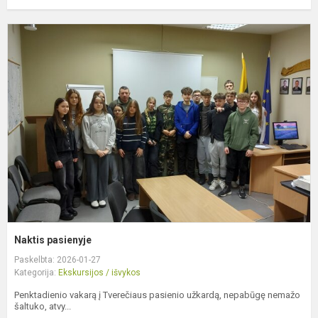
N
p
Naktis pasienyje
Paskelbta: 2026-01-27
Kategorija:
Ekskursijos / išvykos
Penktadienio vakarą į Tverečiaus pasienio užkardą, nepabūgę nemažo
šaltuko, atvy...