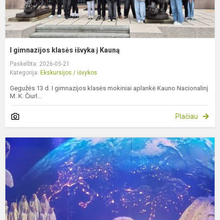
I gimnazijos klasės išvyka į Kauną
Paskelbta: 2026-05-21
Kategorija:
Ekskursijos / išvykos
Gegužės 13 d. I gimnazijos klasės mokiniai aplankė Kauno Nacionalinį
M. K. Čiurl...
Plačiau
P
„
p