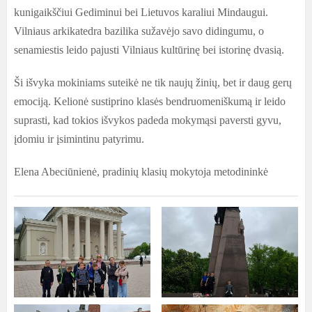
kunigaikščiui Gediminui bei Lietuvos karaliui Mindaugui.
Vilniaus arkikatedra bazilika sužavėjo savo didingumu, o
senamiestis leido pajusti Vilniaus kultūrinę bei istorinę dvasią.
Ši išvyka mokiniams suteikė ne tik naujų žinių, bet ir daug gerų
emociją. Kelionė sustiprino klasės bendruomeniškumą ir leido
suprasti, kad tokios išvykos padeda mokymąsi paversti gyvu,
įdomiu ir įsimintinu patyrimu.
Elena Abeciūnienė, pradinių klasių mokytoja metodininkė