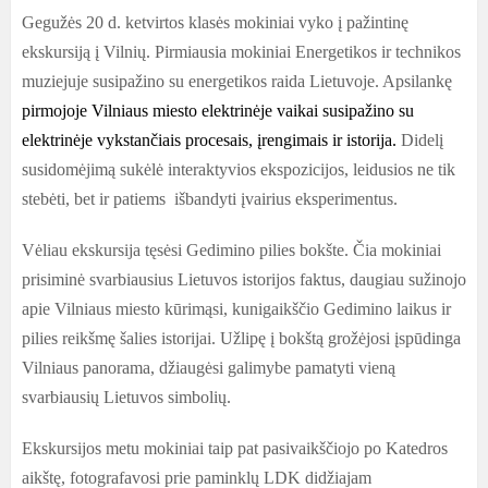
Gegužės 20 d. ketvirtos klasės mokiniai vyko į pažintinę
ekskursiją į Vilnių. Pirmiausia mokiniai Energetikos ir technikos
muziejuje susipažino su energetikos raida Lietuvoje. Apsilankę
pirmojoje Vilniaus miesto elektrinėje vaikai susipažino su
elektrinėje vykstančiais procesais, įrengimais ir istorija.
Didelį
susidomėjimą sukėlė interaktyvios ekspozicijos, leidusios ne tik
stebėti, bet ir patiems išbandyti įvairius eksperimentus.
Vėliau ekskursija tęsėsi Gedimino pilies bokšte. Čia mokiniai
prisiminė svarbiausius Lietuvos istorijos faktus, daugiau sužinojo
apie Vilniaus miesto kūrimąsi, kunigaikščio Gedimino laikus ir
pilies reikšmę šalies istorijai. Užlipę į bokštą grožėjosi įspūdinga
Vilniaus panorama, džiaugėsi galimybe pamatyti vieną
svarbiausių Lietuvos simbolių.
Ekskursijos metu mokiniai taip pat pasivaikščiojo po Katedros
aikštę, fotografavosi prie paminklų LDK didžiajam