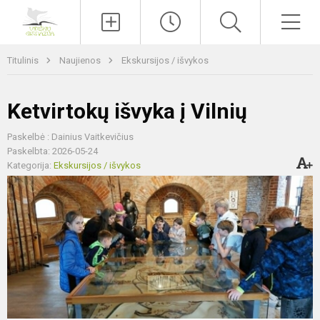
Paieška
Men
Titulinis
Naujienos
Ekskursijos / išvykos
Ketvirtokų išvyka į Vilnių
Paskelbė : Dainius Vaitkevičius
Paskelbta: 2026-05-24
Kategorija:
Ekskursijos / išvykos