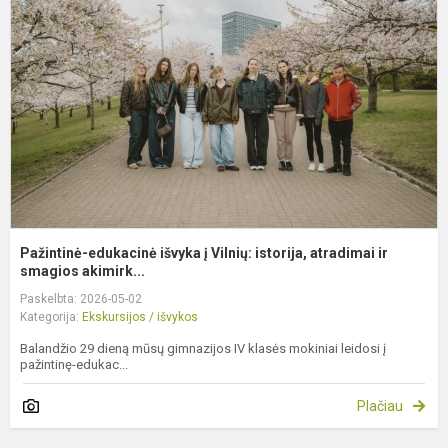
i
į
V
i
a
ir.
Pažintinė-edukacinė išvyka į Vilnių: istorija, atradimai ir
smagios akimirk...
Paskelbta: 2026-05-02
Kategorija:
Ekskursijos / išvykos
Balandžio 29 dieną mūsų gimnazijos IV klasės mokiniai leidosi į
pažintinę-edukac...
Plačiau