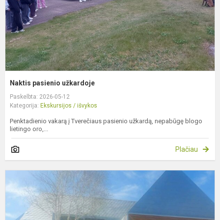
Naktis pasienio užkardoje
Paskelbta: 2026-05-12
Kategorija:
Ekskursijos / išvykos
Penktadienio vakarą į Tverečiaus pasienio užkardą, nepabūgę blogo
lietingo oro,...
Plačiau
P
i
į
Š