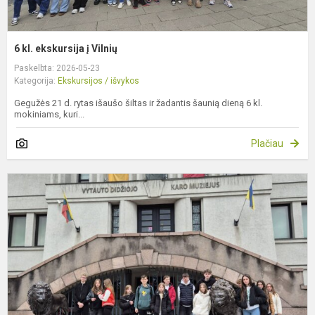
6 kl. ekskursija į Vilnių
Paskelbta: 2026-05-23
Kategorija:
Ekskursijos / išvykos
Gegužės 21 d. rytas išaušo šiltas ir žadantis šaunią dieną 6 kl.
mokiniams, kuri...
Plačiau
I
g
k
i
į
K