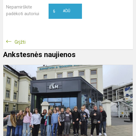
Nepamirškite
6
AČIŪ
padėkoti autoriui
Grįžti
Ankstesnės naujienos
6
kl
e
į
V