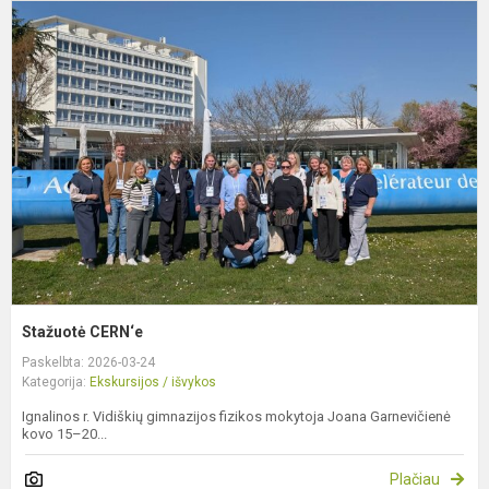
S
C
Stažuotė CERN‘e
Paskelbta: 2026-03-24
Kategorija:
Ekskursijos / išvykos
Ignalinos r. Vidiškių gimnazijos fizikos mokytoja Joana Garnevičienė
kovo 15–20...
Plačiau