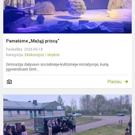
Pamatėme „Mažąjį princą“
Paskelbta: 2026-05-18
Kategorija:
Ekskursijos / išvykos
Gimnazija dalyvavo socialinėje-kultūrinėje iniciatyvoje, kurią
įgyvendinant šimt...
Plačiau
N
p
u