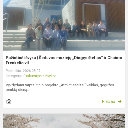
m
„
š
ir
C
Pažintinė išvyka į Šeduvos muziejų „Dingęs štetlas“ ir Chaimo
Frenkelio vil...
Paskelbta: 2026-05-07
Kategorija:
Ekskursijos / išvykos
Vykdydami tarptautinio projekto „Atminties tiltai“ veiklas, gegužės
penktą dieną...
Plačiau
P
e