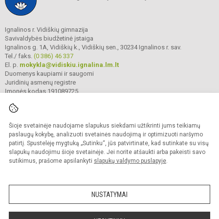
Ignalinos r. Vidiškių gimnazija
Savivaldybės biudžetinė įstaiga
Ignalinos g. 1A, Vidiškių k., Vidiškių sen., 30234 Ignalinos r. sav.
Tel./ faks.
(0 386) 46 337
El. p.
mokykla@vidiskiu.ignalina.lm.lt
Duomenys kaupiami ir saugomi
Juridinių asmenų registre
Įmonės kodas 191089725
Šioje svetainėje naudojame slapukus siekdami užtikrinti jums teikiamų
© 2025. Ignalinos r. Vidiškių gimnazija. Visos teisės saugomos.
Kopijuoti turinį be raštiško gimnazijos sutikimo griežtai draudžiama.
paslaugų kokybę, analizuoti svetainės naudojimą ir optimizuoti naršymo
patirtį. Spustelėję mygtuką „Sutinku“, jūs patvirtinate, kad sutinkate su visų
Prieinamumo paraiška
Slapukų valdymas
slapukų naudojimu šioje svetainėje. Jei norite atšaukti arba pakeisti savo
sutikimus, prašome apsilankyti
slapukų valdymo puslapyje
.
Sumanus būdas atnaujinti
mokyklos interneto
svetainę
NUSTATYMAI