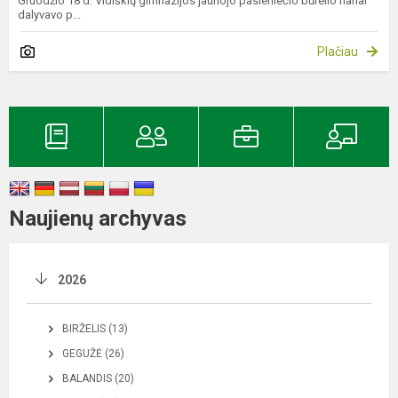
Gruodžio 18 d. Vidiškių gimnazijos jaunojo pasieniečio būrelio nariai
dalyvavo p...
Plačiau
Naujienų archyvas
2026
BIRŽELIS (13)
GEGUŽĖ (26)
BALANDIS (20)