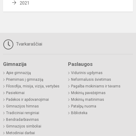
2021
Tvarkaraščiai
Gimnazija
Paslaugos
Apie gimnaziją
Vidurinis ugdymas
Priėmimas į gimnaziją
Neformalusis švietimas
Filosofija, misija, vizija, vertybės
Pagalba mokiniams ir tėvams
Pasiekimai
Mokinių pavėžėjimas
Padėkos ir apdovanojimai
Mokinių maitinimas
Gimnazijos himnas
Patalpų nuoma
Tradiciniai renginiai
Biblioteka
Bendradarbiavimas
Gimnazijos simboliai
Metodiniai darbai