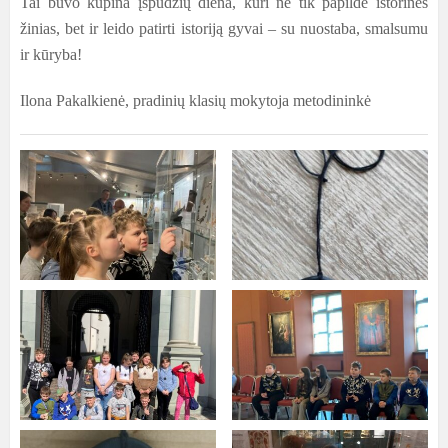
Tai buvo kupina įspūdžių diena, kuri ne tik papildė istorines
žinias, bet ir leido patirti istoriją gyvai – su nuostaba, smalsumu
ir kūryba!
Ilona Pakalkienė, pradinių klasių mokytoja metodininkė