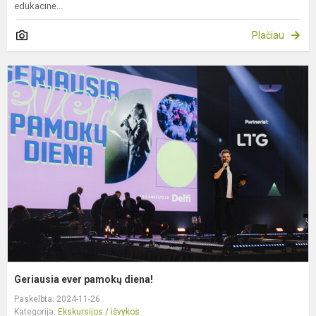
edukacinė...
Plačiau
G
e
p
d
Geriausia ever pamokų diena!
Paskelbta: 2024-11-26
Kategorija:
Ekskursijos / išvykos