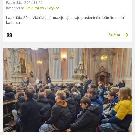
Paskelbta: 2024-11-22
Kategorija:
Ekskursijos / išvykos
Lapkričio 20 d. Vidiškių gimnazijos jaunojo pasieniečio būrelio nariai
kartu su...
Plačiau
T
d
V