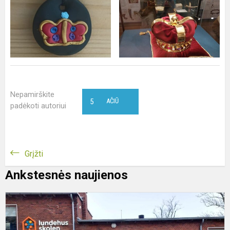
Nepamirškite
5
AČIŪ
padėkoti autoriui
Grįžti
Ankstesnės naujienos
S
D