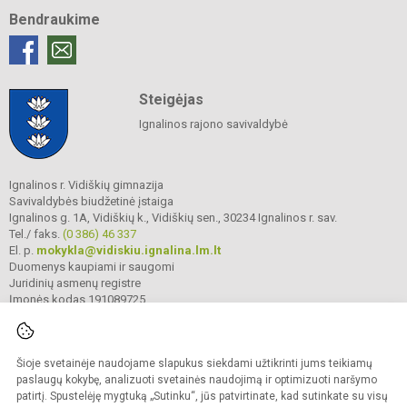
Bendraukime
Steigėjas
Ignalinos rajono savivaldybė
Ignalinos r. Vidiškių gimnazija
Savivaldybės biudžetinė įstaiga
Ignalinos g. 1A, Vidiškių k., Vidiškių sen., 30234 Ignalinos r. sav.
Tel./ faks.
(0 386) 46 337
El. p.
mokykla@vidiskiu.ignalina.lm.lt
Duomenys kaupiami ir saugomi
Juridinių asmenų registre
Įmonės kodas 191089725
Šioje svetainėje naudojame slapukus siekdami užtikrinti jums teikiamų
© 2025. Ignalinos r. Vidiškių gimnazija. Visos teisės saugomos.
Kopijuoti turinį be raštiško gimnazijos sutikimo griežtai draudžiama.
paslaugų kokybę, analizuoti svetainės naudojimą ir optimizuoti naršymo
patirtį. Spustelėję mygtuką „Sutinku“, jūs patvirtinate, kad sutinkate su visų
Prieinamumo paraiška
Slapukų valdymas