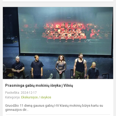
P
g
m
i
į
V
Prasminga gabių mokinių išvyka į Vilnių
Paskelbta: 2024-12-17
Kategorija:
Ekskursijos / išvykos
Gruodžio 11 dieną gausus gabių I-IV klasių mokinių būrys kartu su
gimnazijos dir...