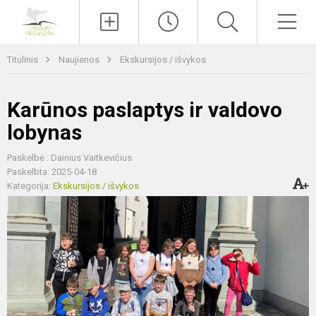
Paieška
Men
Titulinis
Naujienos
Ekskursijos / išvykos
Karūnos paslaptys ir valdovo
lobynas
Paskelbė : Dainius Vaitkevičius
Paskelbta: 2025-04-18
Kategorija:
Ekskursijos / išvykos