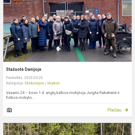
Stažuotė Danijoje
Paskelbta: 2025-03-20
Kategorija:
Ekskursijos / išvykos
Vasario 24 – kovo 1 d. anglų kalbos mokytoja Jurgita Raketienė ir
fizikos mokyto...
Plačiau
Ž
s