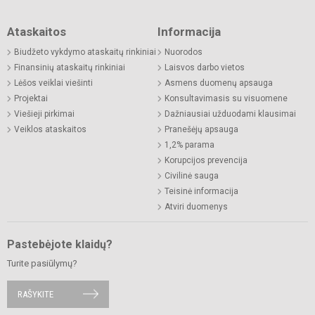
Ataskaitos
Informacija
Biudžeto vykdymo ataskaitų rinkiniai
Nuorodos
Finansinių ataskaitų rinkiniai
Laisvos darbo vietos
Lėšos veiklai viešinti
Asmens duomenų apsauga
Projektai
Konsultavimasis su visuomene
Viešieji pirkimai
Dažniausiai užduodami klausimai
Veiklos ataskaitos
Pranešėjų apsauga
1,2% parama
Korupcijos prevencija
Civilinė sauga
Teisinė informacija
Atviri duomenys
Pastebėjote klaidų?
Turite pasiūlymų?
RAŠYKITE