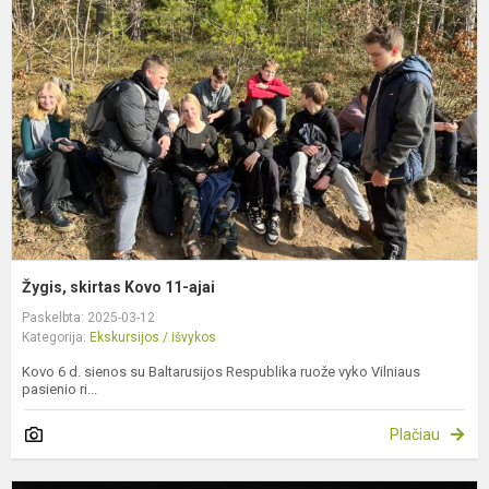
K
1
a
Žygis, skirtas Kovo 11-ajai
Paskelbta: 2025-03-12
Kategorija:
Ekskursijos / išvykos
Kovo 6 d. sienos su Baltarusijos Respublika ruože vyko Vilniaus
pasienio ri...
Plačiau