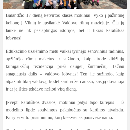
Balandžio 17 dieną ketvirtos klasės mokiniai vyko į pažintinę
kelionę į Vilnių ir apsilankė Valdovų rūmų muziejuje. Čia jų
laukė ne tik paslaptingos istorijos, bet ir tikras karališkas
lobynas!
Edukacinio užsiėmimo metu vaikai tyrinėjo senovinius radinius,
apžiūrėjo rūmų maketus ir sužinojo, kaip atrodė didžiųjų
kunigaikščių rezidencija prieš daugelį šimtmečių. Tačiau
smagiausia dalis – valdovo lobynas! Ten jie sužinojo, kaip
atpažinti tikrą valdovą, kodėl karūna žėri auksu, kas ją dovanoja
ir ar ją išties tekdavo nešioti visą dieną.
Įkvėpti karališkos dvasios, mokiniai patys tapo kūrėjais – iš
modelino lipdė spalvingus pakabučius su karūnos atvaizdu.
Kūryba virto prisiminimu, kurį kiekvienas parsivežė namo.