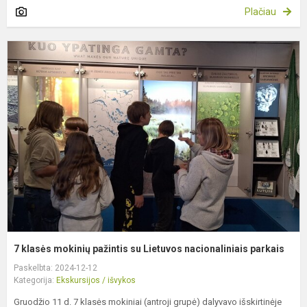
Plačiau
7
k
m
p
s
L
n
p
7 klasės mokinių pažintis su Lietuvos nacionaliniais parkais
Paskelbta: 2024-12-12
Kategorija:
Ekskursijos / išvykos
Gruodžio 11 d. 7 klasės mokiniai (antroji grupė) dalyvavo išskirtinėje