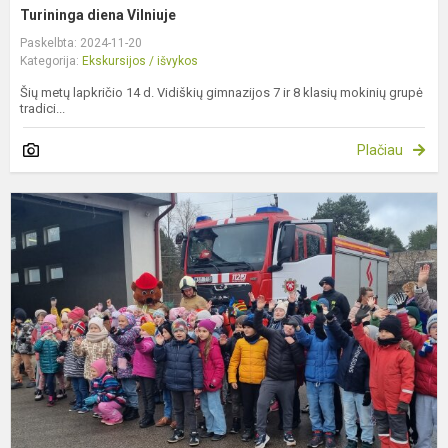
Turininga diena Vilniuje
Paskelbta: 2024-11-20
Kategorija:
Ekskursijos / išvykos
Šių metų lapkričio 14 d. Vidiškių gimnazijos 7 ir 8 klasių mokinių grupė
tradici...
Plačiau
P
e
į
I
p
g
ta